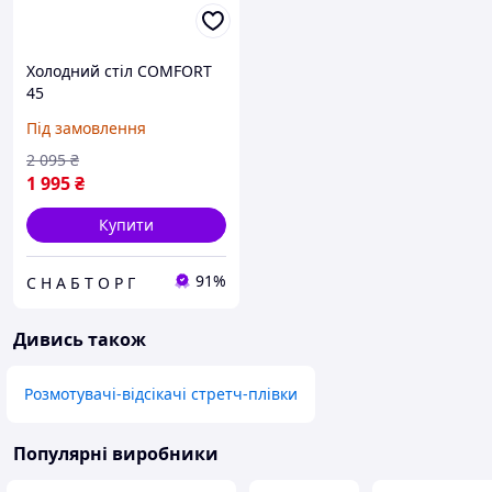
Холодний стіл COMFORT
45
Під замовлення
2 095
₴
1 995
₴
Купити
91%
С Н А Б Т О Р Г
Дивись також
Розмотувачі-відсікачі стретч-плівки
Популярні виробники