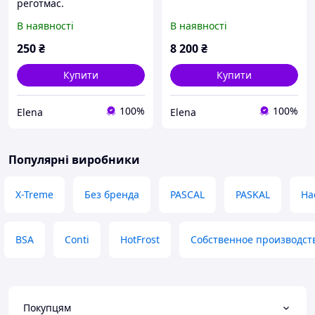
реготмас.
В наявності
В наявності
250
₴
8 200
₴
Купити
Купити
100%
100%
Elena
Elena
Популярні виробники
X-Treme
Без бренда
PASCAL
PASKAL
На
BSA
Conti
HotFrost
Собственное производст
Покупцям