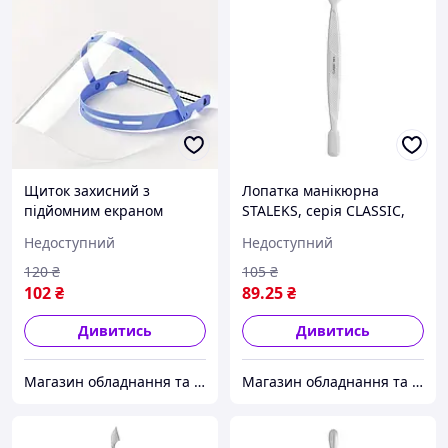
Щиток захисний з
Лопатка манікюрна
підйомним екраном
STALEKS, серія CLASSIC,
Staleks ( "№ 1040") ( "№
модель PС-10/1 ( "№
Недоступний
Недоступний
1040")
1040") ( "№ 1040")
120
₴
105
₴
102
₴
89
.25
₴
Дивитись
Дивитись
Магазин обладнання та одноразової продукції для салонів краси
Магазин обладнання та одноразової продукції для салонів краси