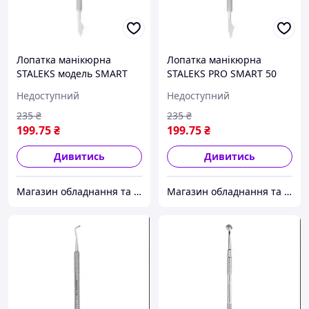
Лопатка манікюрна
Лопатка манікюрна
STALEKS модель SMART
STALEKS PRO SMART 50
PS-51/2 ( "№ 1040") ( "№
TYPE 2 PS-50/2 ( "№ 1040")
Недоступний
Недоступний
1040")
( "№ 1040")
235
₴
235
₴
199
.75
₴
199
.75
₴
Дивитись
Дивитись
Магазин обладнання та одноразової продукції для салонів краси
Магазин обладнання та одноразової продукції для салонів краси