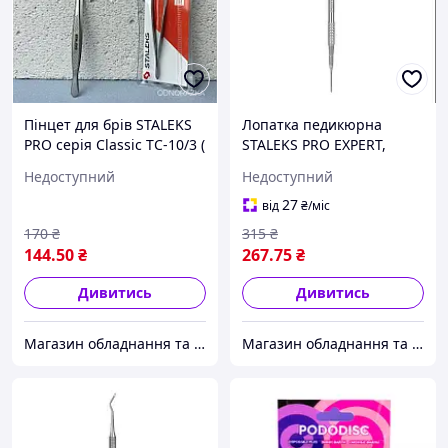
Пінцет для брів STALEKS
Лопатка педикюрна
PRO серія Classic TC-10/3 (
STALEKS PRO EXPERT,
"№ 1040") ( "№ 1040")
пилка тонка пряма+пилка
Недоступний
Недоступний
тонка із загнутим кінцем,
модель PЕ-60/4 ( "№ 1040")
27
від
₴
/міс
( "№ 1040")
170
₴
315
₴
144
.50
₴
267
.75
₴
Дивитись
Дивитись
Магазин обладнання та одноразової продукції для салонів краси
Магазин обладнання та одноразової продукції для салонів краси