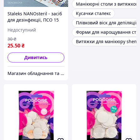
Манікюрні столи з витяжкою
Кусачки сталекс
Staleks NANOsteril - засіб
для дезінфекції, ПСО 15
Плівковий віск для депіляції
мл
Недоступний
Форми для нарощування сти
30
₴
Витяжки для манікюру shem
25
.50
₴
Дивитись
Магазин обладнання та одноразової продукції для салонів краси