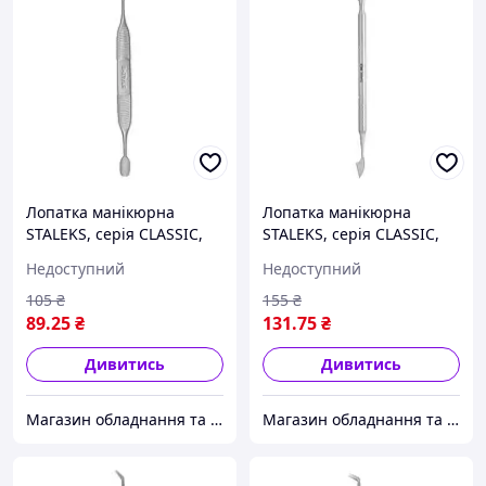
Лопатка манікюрна
Лопатка манікюрна
STALEKS, серія CLASSIC,
STALEKS, серія CLASSIC,
модель PС-20/1 ( "№
модель PС-30/2 ( "№
Недоступний
Недоступний
1040") ( "№ 1040")
1040") ( "№ 1040")
105
₴
155
₴
89
.25
₴
131
.75
₴
Дивитись
Дивитись
Магазин обладнання та одноразової продукції для салонів краси
Магазин обладнання та одноразової продукції для салонів краси