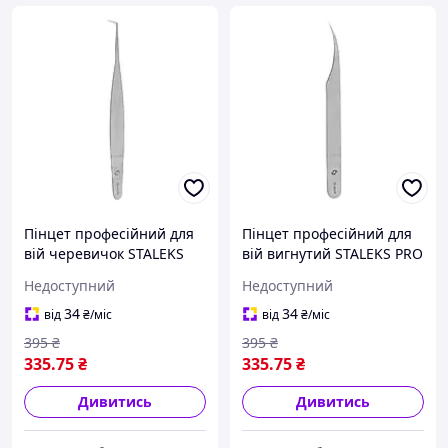
Пінцет професійний для
Пінцет професійний для
вій черевичок STALEKS
вій вигнутий STALEKS PRO
PRO EXPERT 40, модель
EXPERT, модель TE-40/11 (
Недоступний
Недоступний
TE-40/8 ( "№ 1040") ( "№
"№ 1040") ( "№ 1040")
1040")
34
34
від
₴
/міс
від
₴
/міс
395
₴
395
₴
335
.75
₴
335
.75
₴
Дивитись
Дивитись