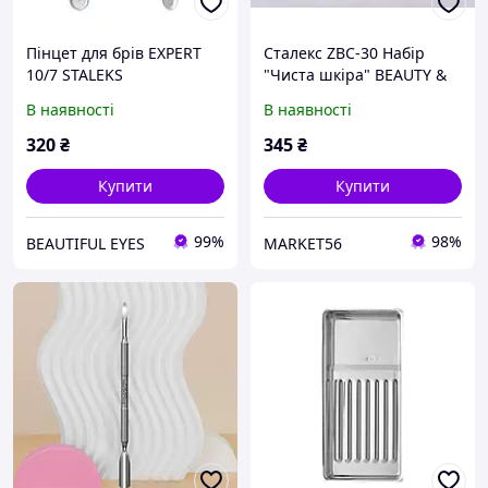
Пінцет для брів EXPERT
Сталекс ZBC-30 Набір
10/7 STALEKS
"Чиста шкіра" BEAUTY &
CARE 30 (Уно +шумівка
В наявності
В наявності
+петля)
320
₴
345
₴
Купити
Купити
99%
98%
BEAUTIFUL EYES
MARKET56