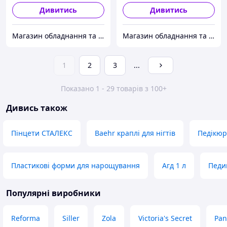
Дивитись
Дивитись
Магазин обладнання та одноразової продукції для салонів краси
Магазин обладнання та одноразової продукції для салонів краси
1
2
3
...
Показано 1 - 29 товарів з 100+
Дивись також
Пінцети СТАЛЕКС
Baehr краплі для нігтів
Педікюр
Пластикові форми для нарощування
Агд 1 л
Педи
Популярні виробники
Reforma
Siller
Zola
Victoria's Secret
Pan