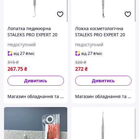
Лопатка педикюрна
Ложка косметологічна
STALEKS PRO EXPERT 20
STALEKS PRO EXPERT 20
TYPE 2 PE-20/2 ( "№ 1040")
TYPE 2 ZE-20/2 ( "№ 1040")
Недоступний
Недоступний
( "№ 1040")
27
27
від
₴
/міс
від
₴
/міс
315
₴
320
₴
267
.75
₴
272
₴
Дивитись
Дивитись
Магазин обладнання та одноразової продукції для салонів краси
Магазин обладнання та одноразової продукції для салонів краси