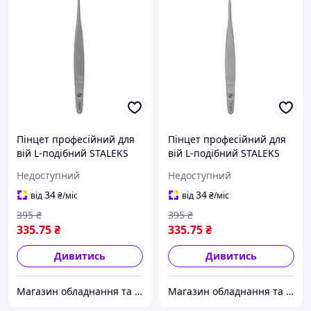
Пінцет професійний для
Пінцет професійний для
вій L-подібний STALEKS
вій L-подібний STALEKS
PRO EXPERT, модель TE-
PRO EXPERT, модель TE-
Недоступний
Недоступний
40/1 ( "№ 1040") ( "№
40/2 ( "№ 1040") ( "№
1040")
1040")
34
34
від
₴
/міс
від
₴
/міс
395
₴
395
₴
335
.75
₴
335
.75
₴
Дивитись
Дивитись
Магазин обладнання та одноразової продукції для салонів краси
Магазин обладнання та одноразової продукції для салонів краси