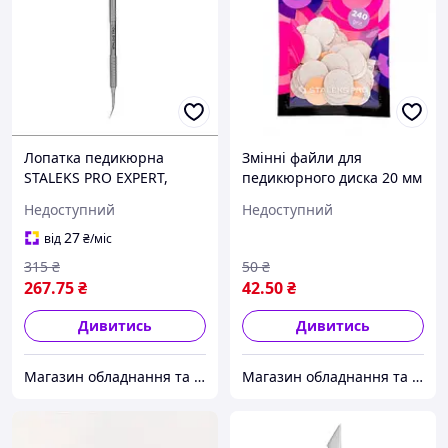
Лопатка педикюрна
Змінні файли для
STALEKS PRO EXPERT,
педикюрного диска 20 мм
кюретка "напівсфера" +
розмір "М" 50 шт STALEKS
Недоступний
Недоступний
піка, модель PЕ-20/1 ( "№
PRO PDF Р240 ( "№ 1040") (
1040") ( "№ 1040")
"№ 1040")
27
від
₴
/міс
315
₴
50
₴
267
.75
₴
42
.50
₴
Дивитись
Дивитись
Магазин обладнання та одноразової продукції для салонів краси
Магазин обладнання та одноразової продукції для салонів краси