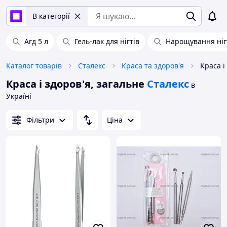
В категорії
Агд 5 л
Гель-лак для нігтів
Нарощування ніг
Каталог товарів
Сталекс
Краса та здоров'я
Краса і
Краса і здоров'я, загальне
Сталекс
в
Україні
Фільтри
Ціна