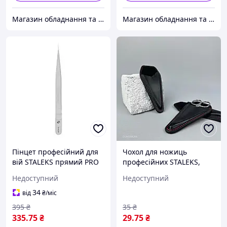
Магазин обладнання та одноразової продукції для салонів краси
Магазин обладнання та одноразової продукції для салонів краси
Пінцет професійний для
Чохол для ножиць
вій STALEKS прямий PRO
професійних STALEKS,
EXPERT, модель TE-41/10 (
модель СТ-30/3 ( "№ 1040")
Недоступний
Недоступний
"№ 1040") ( "№ 1040")
( "№ 1040")
34
від
₴
/міс
395
₴
35
₴
335
.75
₴
29
.75
₴