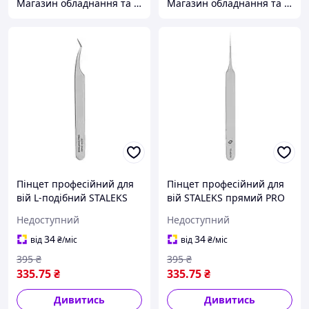
Магазин обладнання та одноразової продукції для салонів краси
Магазин обладнання та одноразової продукції для салонів краси
Пінцет професійний для
Пінцет професійний для
вій L-подібний STALEKS
вій STALEKS прямий PRO
PRO EXPERT, модель TE-
EXPERT, модель TE-40/10 (
Недоступний
Недоступний
41/7 ( "№ 1040") ( "№
"№ 1040") ( "№ 1040")
1040")
34
34
від
₴
/міс
від
₴
/міс
395
₴
395
₴
335
.75
₴
335
.75
₴
Дивитись
Дивитись