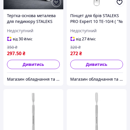
Тертка-основа металева
Пінцет для брів STALEKS
для педикюру STALEKS
PRO Expert 10 TE-10/4 ( "№
PRO EXPERT MBE-10 ( "№
1040") ( "№ 1040")
Недоступний
Недоступний
1040") ( "№ 1040")
30
27
від
₴
/міс
від
₴
/міс
350
₴
320
₴
297
.50
₴
272
₴
Дивитись
Дивитись
Магазин обладнання та одноразової продукції для салонів краси
Магазин обладнання та одноразової продукції для салонів краси