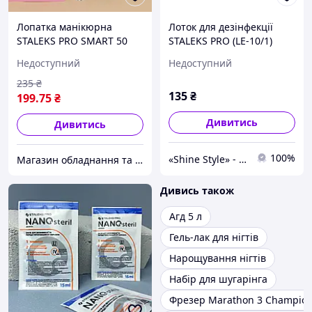
Лопатка манікюрна
Лоток для дезінфекції
STALEKS PRO SMART 50
STALEKS PRO (LE-10/1)
TYPE 2 PS-51/3 (пушер
Недоступний
Недоступний
округлий широкий + піка)
235
₴
135
₴
199
.75
₴
Дивитись
Дивитись
100%
«Shine Style» - професійні перукарські інструменти
Магазин обладнання та одноразової продукції для салонів краси
Дивись також
Агд 5 л
Гель-лак для нігтів
Нарощування нігтів
Набір для шугарінга
Фрезер Marathon 3 Champio