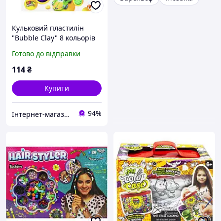
Кульковий пластилін
"Bubble Clay" 8 кольорів
укр
Готово до відправки
114
₴
Купити
94%
Інтернет-магазин срібних прикрас "Талісман"