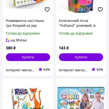
Розвиваюча настільна
Кінетичний пісок
гра Розумій-ка укр
"KidSand" рожевий, в
пакеті, 400 г
Готово до відправки
Готово до відправки
38
від
₴
/міс
380
₴
143
₴
Купити
Купити
94%
94%
Інтернет-магазин срібних прикрас "Талісман"
Інтернет-магазин срібних прикрас "Талісман"