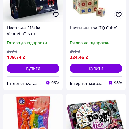
Настільна "Mafia
Настільна гра "IQ Cube"
Vendetta", укр
Готово до відправки
Готово до відправки
209
₴
261
₴
179
.74
₴
224
.46
₴
Купити
Купити
96%
96%
Інтернет-магазин "NOWA" - товари для всієї родини!
Інтернет-магазин "NOWA" - товари для всієї родини!