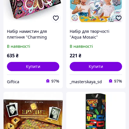
Набір намистин для
Набір для творчості
плетіння "Charming
"Aqua Mosaic"
Butterfly"
В наявності
В наявності
635
₴
221
₴
Купити
Купити
97%
97%
Giftica
_masterskaya_sd