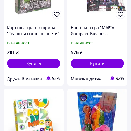
Карткова гра-вікторина
Настільна гра "MAFIA.
"Тварини нашої планети"
Gangster Business.
(укр)
Premium" (укр)
В наявності
В наявності
201
₴
576
₴
Купити
Купити
93%
92%
Дружній магазин
Магазин дитячого одягу та взуття Ma'Linka