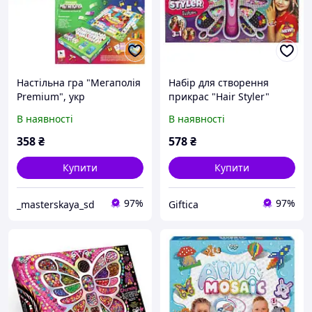
Настільна гра "Мегаполія
Набір для створення
Premium", укр
прикрас "Hair Styler"
В наявності
В наявності
358
₴
578
₴
Купити
Купити
97%
97%
_masterskaya_sd
Giftica