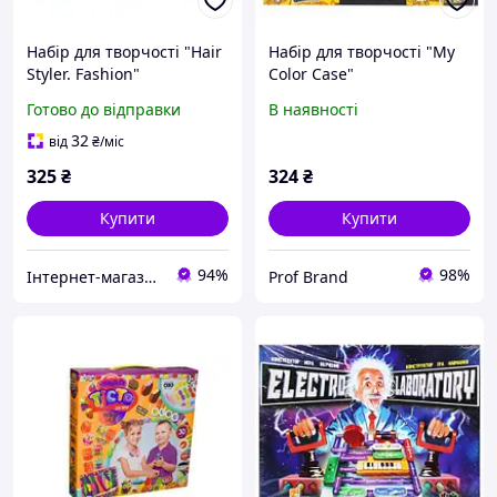
Набір для творчості "Hair
Набір для творчості "My
Styler. Fashion"
Color Casе"
Готово до відправки
В наявності
32
від
₴
/міс
325
₴
324
₴
Купити
Купити
94%
98%
Інтернет-магазин срібних прикрас "Талісман"
Prof Brand