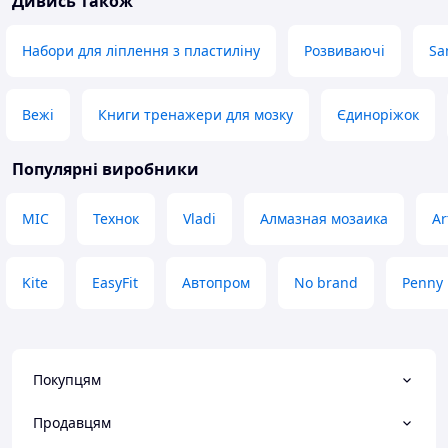
Дивись також
Набори для ліплення з пластиліну
Розвиваючі
Sa
Вежі
Книги тренажери для мозку
Єдиноріжок
Популярні виробники
MIC
Технок
Vladi
Алмазная мозаика
Ar
Kite
EasyFit
Автопром
No brand
Penny
Покупцям
Продавцям