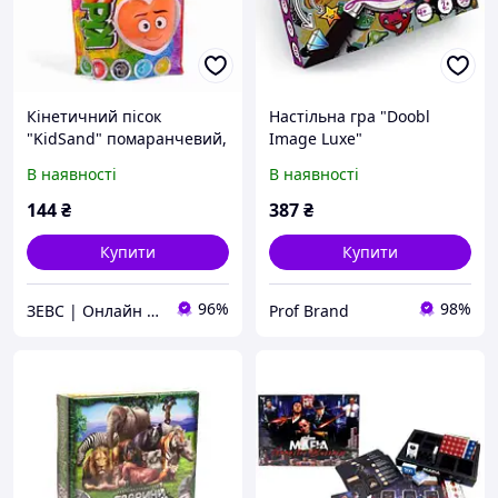
Кінетичний пісок
Настільна гра "Doobl
"KidSand" помаранчевий,
Image Luxe"
в пакеті, 600 г
В наявності
В наявності
144
₴
387
₴
Купити
Купити
96%
98%
ЗЕВС | Онлайн Гипермаркет
Prof Brand