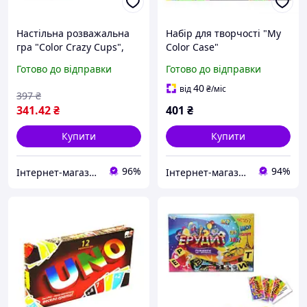
Настільна розважальна
Набір для творчості "My
гра "Color Crazy Cups",
Color Casе"
укр
Готово до відправки
Готово до відправки
40
від
₴
/міс
397
₴
341
.42
₴
401
₴
Купити
Купити
96%
94%
Інтернет-магазин "NOWA" - товари для всієї родини!
Інтернет-магазин срібних прикрас "Талісман"