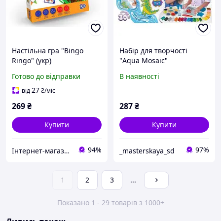
Настільна гра "Bingo
Набір для творчості
Ringo" (укр)
"Aqua Mosaic"
Готово до відправки
В наявності
27
від
₴
/міс
269
₴
287
₴
Купити
Купити
94%
97%
Інтернет-магазин срібних прикрас "Талісман"
_masterskaya_sd
1
2
3
...
Показано 1 - 29 товарів з 1000+