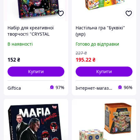
Набір для креативної
Настільна гра "Буквікі"
творчості "CRYSTAL
(укр)
MOSAIC", "Тигр"
В наявності
Готово до відправки
227
₴
152
₴
195
.22
₴
Купити
Купити
97%
96%
Giftica
Інтернет-магазин "NOWA" - товари для всієї родини!