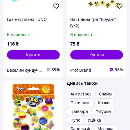
Гра настільна "UNO"
Настільна гра "Ерудит"
(укр)
В наявності
В наявності
116
₴
75
₴
Купити
Купити
89%
98%
Веселий сундучок
Prof Brand
Дивись також
Антистрес
Слайм
Пісочниці
Казки
Гравюра
Фігурки
Пупс
Уцінка
Барельєф
Мозаїка