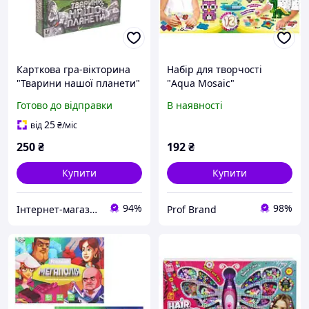
Карткова гра-вікторина
Набір для творчості
"Тварини нашої планети"
"Aqua Mosaic"
(укр)
Готово до відправки
В наявності
25
від
₴
/міс
250
₴
192
₴
Купити
Купити
94%
98%
Інтернет-магазин срібних прикрас "Талісман"
Prof Brand