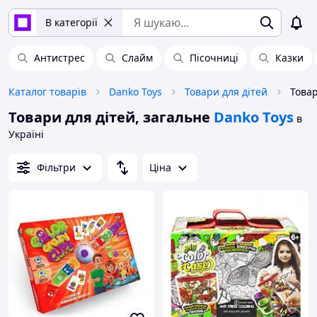
В категорії
Антистрес
Слайм
Пісочниці
Казки
Каталог товарів
Danko Toys
Товари для дітей
Товари для дітей, загальне
Danko Toys
в
Україні
Фільтри
Ціна