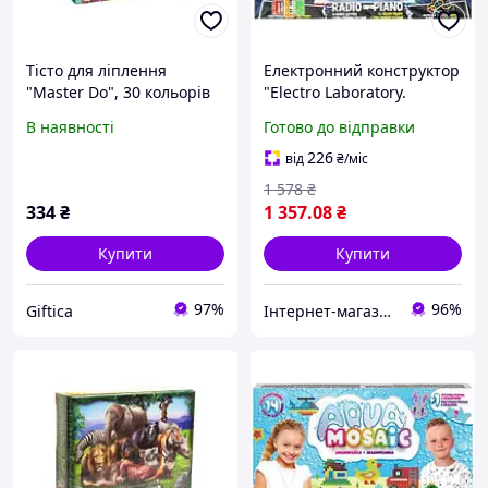
Тісто для ліплення
Електронний конструктор
"Master Do", 30 кольорів
"Electro Laboratory.
по 20 г
Radio+Piano"
В наявності
Готово до відправки
226
від
₴
/міс
1 578
₴
334
₴
1 357
.08
₴
Купити
Купити
97%
96%
Giftica
Інтернет-магазин "NOWA" - товари для всієї родини!