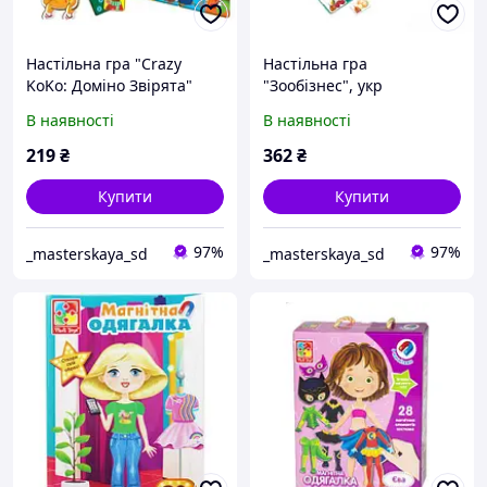
Настільна гра "Crazy
Настільна гра
KoKo: Доміно Звірята"
"Зообізнес", укр
(укр)
В наявності
В наявності
219
₴
362
₴
Купити
Купити
97%
97%
_masterskaya_sd
_masterskaya_sd