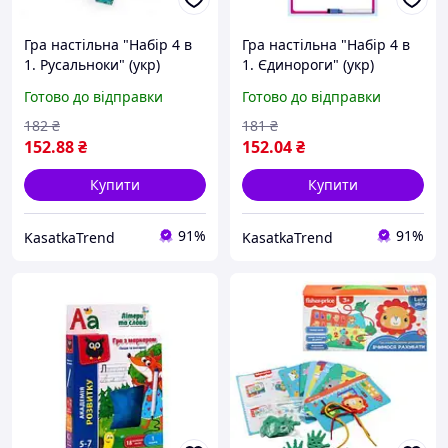
Гра настільна "Набір 4 в
Гра настільна "Набір 4 в
1. Русальноки" (укр)
1. Єдинороги" (укр)
Готово до відправки
Готово до відправки
182
₴
181
₴
152
.88
₴
152
.04
₴
Купити
Купити
91%
91%
KasatkaTrend
KasatkaTrend