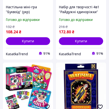
Настільна міні-гра
Набір для творчості 4в1
"Буквоїд" (укр)
"Райдужні єдиноріжки"
(укр)
Готово до відправки
Готово до відправки
132
₴
216
₴
108
.24
₴
172
.80
₴
Купити
Купити
91%
91%
KasatkaTrend
KasatkaTrend