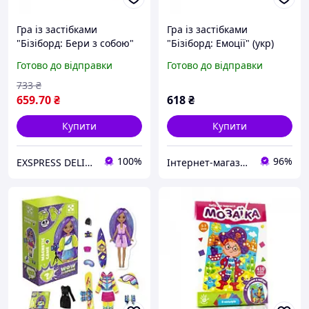
Гра із застібками
Гра із застібками
"Бізіборд: Бери з собою"
"Бізіборд: Емоції" (укр)
(укр)
Готово до відправки
Готово до відправки
733
₴
659
.70
₴
618
₴
Купити
Купити
100%
96%
EXSPRESS DELIVERY
Інтернет-магазин "NOWA" - товари для всієї родини!