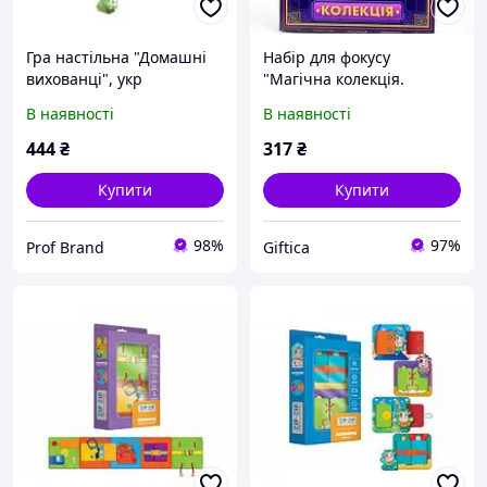
Гра настільна "Домашні
Набір для фокусу
вихованці", укр
"Магічна колекція.
Телепортація монети"
В наявності
В наявності
444
₴
317
₴
Купити
Купити
98%
97%
Prof Brand
Giftica