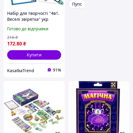
Пупс
Набір для творчості "4в1.
Веселі звірятка" укр
Готово до відправки
216
₴
172
.80
₴
Купити
91%
KasatkaTrend