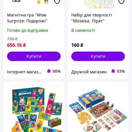
Магнітна гра "Wow
Набір для творчості
Surprize: Подорожі"
"Мозаїка. Пірат"
Готово до відправки
В наявності
756
₴
650
.16
₴
160
₴
Купити
Купити
96%
93%
Інтернет-магазин "NOWA" - товари для всієї родини!
Дружній магазин