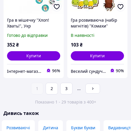
Гра в мішечку "Хлоп!
Гра розвиваюча (набір
Хвать!", Укр
магнітів) "Комахи"
Готово до відправки
В наявності
352
₴
103
₴
Купити
Купити
96%
90%
Інтернет-магазин "NOWA" - товари для всієї родини!
Веселий сундучок
1
2
3
...
Показано 1 - 29 товарів з 400+
Дивись також
Розвиваючі
Дитина
Букви букви
Видавництв