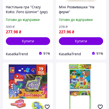
Настільна гра "Crazy
Міні Розвивашка "На
KoKo: Лото Шопінг" (укр)
фермі"
Готово до відправки
Готово до відправки
339
₴
278
₴
277
.98
₴
227
.96
₴
Купити
Купити
91%
91%
KasatkaTrend
KasatkaTrend