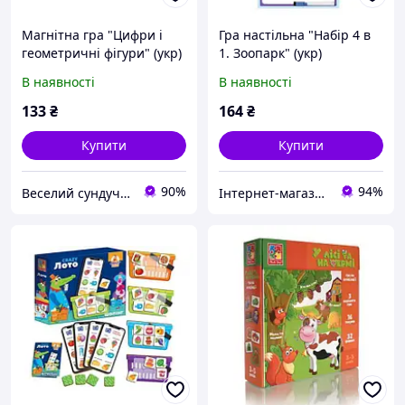
Магнітна гра "Цифри і
Гра настільна "Набір 4 в
геометричні фігури" (укр)
1. Зоопарк" (укр)
В наявності
В наявності
133
₴
164
₴
Купити
Купити
90%
94%
Веселий сундучок
Інтернет-магазин срібних прикрас "Талісман"