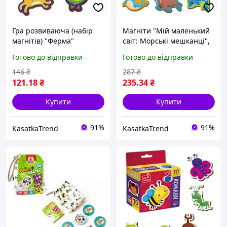
Гра розвиваюча (набір
Магніти "Мій маленький
магнітів) "Ферма"
світ: Морські мешканці",
укр
Готово до відправки
Готово до відправки
146
₴
287
₴
121
.18
₴
235
.34
₴
Купити
Купити
91%
91%
KasatkaTrend
KasatkaTrend