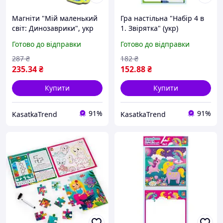
Магніти "Мій маленький
Гра настільна "Набір 4 в
світ: Динозаврики", укр
1. Звірятка" (укр)
Готово до відправки
Готово до відправки
287
₴
182
₴
235
.34
₴
152
.88
₴
Купити
Купити
91%
91%
KasatkaTrend
KasatkaTrend