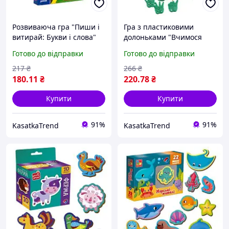
Розвиваюча гра "Пиши і
Гра з пластиковими
витирай: Букви і слова"
долоньками "Вчимося
(укр)
рахувати", укр
Готово до відправки
Готово до відправки
217
₴
266
₴
180
.11
₴
220
.78
₴
Купити
Купити
91%
91%
KasatkaTrend
KasatkaTrend