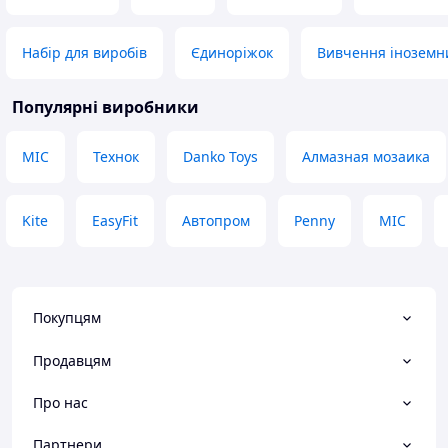
Набір для виробів
Єдиноріжок
Вивчення іноземн
Популярні виробники
MIC
Технок
Danko Toys
Алмазная мозаика
Kite
EasyFit
Автопром
Penny
МІС
Покупцям
Продавцям
Про нас
Партнери