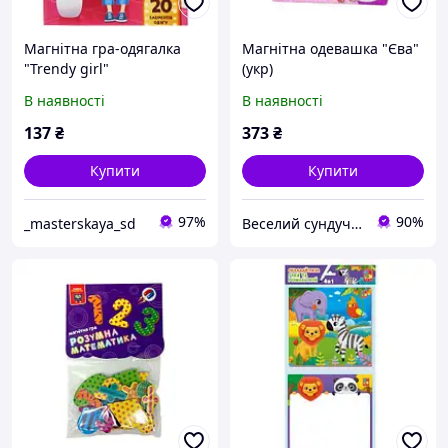
Магнітна гра-одягалка
Магнітна одевашка "Єва"
"Trendy girl"
(укр)
В наявності
В наявності
137
₴
373
₴
Купити
Купити
97%
90%
_masterskaya_sd
Веселий сундучок