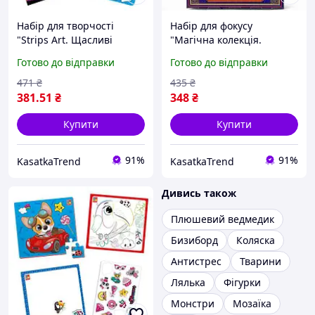
Набір для творчості
Набір для фокусу
"Strips Art. Щасливі
"Магічна колекція.
мордочки" (укр)
Монетний каскад"
Готово до відправки
Готово до відправки
471
₴
435
₴
381
.51
₴
348
₴
Купити
Купити
91%
91%
KasatkaTrend
KasatkaTrend
Дивись також
Плюшевий ведмедик
Бизиборд
Коляска
Антистрес
Тварини
Лялька
Фігурки
Монстри
Мозаїка