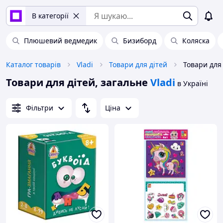
В категорії
Плюшевий ведмедик
Бизиборд
Коляска
Каталог товарів
Vladi
Товари для дітей
Товари для 
Товари для дітей, загальне
Vladi
в Україні
Фільтри
Ціна