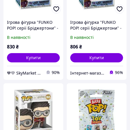
Ігрова фігурка "FUNKO
Ігрова фігурка "FUNKO
POP! серії Бріджертони" -
POP! серії Бріджертони" -
ЛЕДІ ДЕНБЕРІ Вініл
ЛЕДІ ДЕНБЕРІ
В наявності
В наявності
Різнобарв'я
830
₴
806
₴
Купити
Купити
90%
96%
💙💛 SkyMarket ⭐️⭐️⭐️⭐️⭐️
Інтернет-магазин "NOWA" - товари для всієї родини!