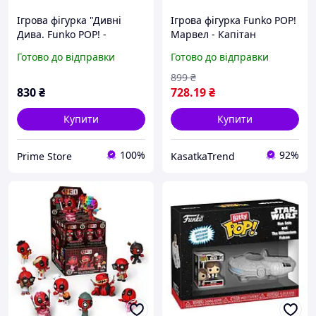
Ігрова фігурка "Дивні
Ігрова фігурка Funko POP!
Дива. Funko POP! -
Марвел - Капітан
Одинадцять (w/CH )
Америка У Білому
Готово до відправки
Готово до відправки
Костюмі
899
₴
830
₴
728
.19
₴
Купити
Купити
100%
92%
Prime Store
KasatkaTrend