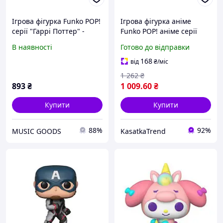
Ігрова фігурка Funko POP!
Ігрова фігурка аніме
cерії "Гаррі Поттер" -
Funko POP! аніме cерії
Сова Букля
"Sanrio: Hello Kitty" -
В наявності
Готово до відправки
Хеллоу Кітті в торті
168
від
₴
/міс
1 262
₴
893
₴
1 009
.60
₴
Купити
Купити
88%
92%
MUSIC GOODS
KasatkaTrend