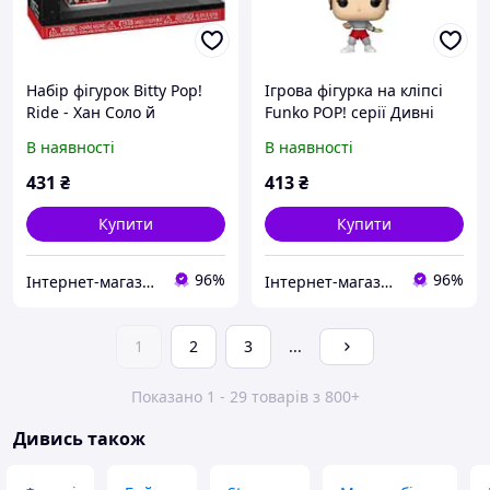
Набір фігурок Bitty Pop!
Ігрова фігурка на кліпсі
Ride - Хан Соло й
Funko POP! серії Дивні
Тисячолітній сокіл
дива - Одинадцять з
В наявності
В наявності
банданою
431
₴
413
₴
Купити
Купити
96%
96%
Інтернет-магазин "NOWA" - товари для всієї родини!
Інтернет-магазин "NOWA" - товари для всієї родини!
1
2
3
...
Показано 1 - 29 товарів з 800+
Дивись також