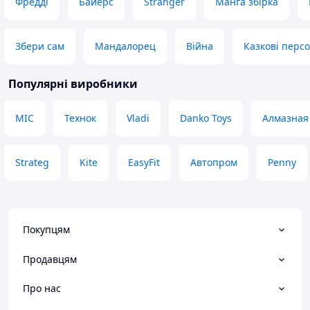
Фредді
Байерс
Stranger
Манга збірка
Збери сам
Мандалорец
Війна
Казкові перс
Популярні виробники
MIC
Технок
Vladi
Danko Toys
Алмазная
Strateg
Kite
EasyFit
Автопром
Penny
Покупцям
Продавцям
Про нас