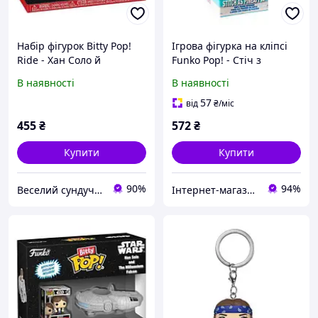
Набір фігурок Bitty Pop!
Ігрова фігурка на кліпсі
Ride - Хан Соло й
Funko Pop! - Стіч з
Тисячолітній сокіл
ананасом
В наявності
В наявності
57
від
₴
/міс
455
₴
572
₴
Купити
Купити
90%
94%
Веселий сундучок
Інтернет-магазин срібних прикрас "Талісман"