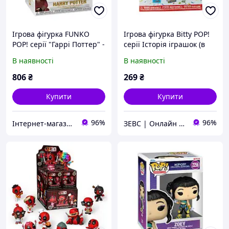
Ігрова фігурка FUNKO
Ігрова фігурка Bitty POP!
POP! cерії "Гаррі Поттер" -
серії Історія іграшок (в
ГАРРІ ПОТТЕР З МІТЛОЮ
асорт.)
В наявності
В наявності
806
₴
269
₴
Купити
Купити
96%
96%
Інтернет-магазин "NOWA" - товари для всієї родини!
ЗЕВС | Онлайн Гипермаркет