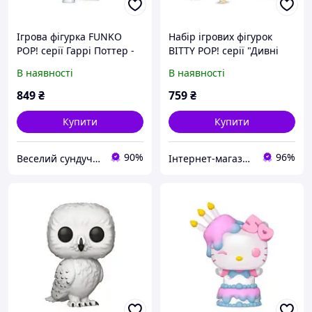
Ігрова фігурка FUNKO
Набір ігрових фігурок
POP! серії Гаррі Поттер -
BITTY POP! серії "Дивні
ГАРРІ ПОТТЕР З
дива" - ДАСТІН (4 фігурки
В наявності
В наявності
ПРОРОЦТВОМ
в ас.)
849
₴
759
₴
Купити
Купити
90%
96%
Веселий сундучок
Інтернет-магазин "NOWA" - товари для всієї родини!