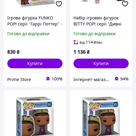
Ігрова фігурка FUNKO
Набір ігрових фігурок
POP! cерії "Гаррі Поттер" -
BITTY POP! серії "Дивні
ГАРРІ ПОТТЕР З МІТЛОЮ
дива" - ГОППЕР (4 фігурки
Готово до відправки
Готово до відправки
в ас.)
114
від
₴
/міс
830
₴
1 136
₴
Купити
Купити
100%
94%
Prime Store
Інтернет-магазин срібних прикрас "Талісман"