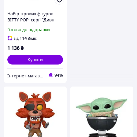
Набір ігрових фігурок
BITTY POP! серії "Дивні
дива" - ДЕМОГОРГОН (4
Готово до відправки
фігурки в ас.)
114
від
₴
/міс
1 136
₴
Купити
94%
Інтернет-магазин срібних прикрас "Талісман"