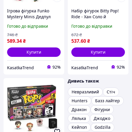
Ігрова фігурка Funko
Набір фігурок Bitty Pop!
Mystery Minis Дедпул
Ride - Хан Соло й
Тисячолітній сокіл
Готово до відправки
Готово до відправки
746
₴
672
₴
589
.34
₴
537
.60
₴
Купити
Купити
92%
92%
KasatkaTrend
KasatkaTrend
Дивись також
Невразливий
Стіч
Hunters
Базз лайтер
Дракон
Фігурки
Лялька
Джоджо
Кейпоп
Godzilla