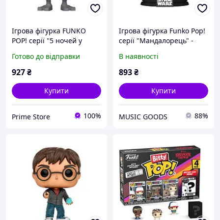
Ігрова фігурка FUNKO
Ігрова фігурка Funko Pop!
POP! серії "5 ночей у
серії "Мандалорець" -
Фредді: 10 років" - ФОКСІ
Малюк Ґрогу у візочку
Готово до відправки
В наявності
927
₴
893
₴
Купити
Купити
100%
88%
Prime Store
MUSIC GOODS