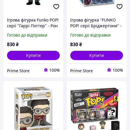
Ігрова фігурка Funko POP!
Ігрова фігурка "FUNKO
cерії "Гаррі Поттер" - Рон
POP! серії Бріджертони" -
Візлі
ЛЕДІ ДЕНБЕРІ
Готово до відправки
Готово до відправки
830
₴
830
₴
Купити
Купити
100%
100%
Prime Store
Prime Store