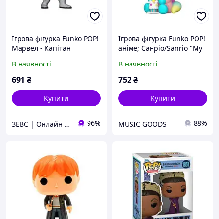
Ігрова фігурка Funko POP!
Ігрова фігурка Funko POP!
Марвел - Капітан
аніме; Санріо/Sanrio "My
Америка У Білому
Melody/ Май Мелоді", 9,6
В наявності
В наявності
Костюмі
см
691
₴
752
₴
Купити
Купити
96%
88%
ЗЕВС | Онлайн Гипермаркет
MUSIC GOODS