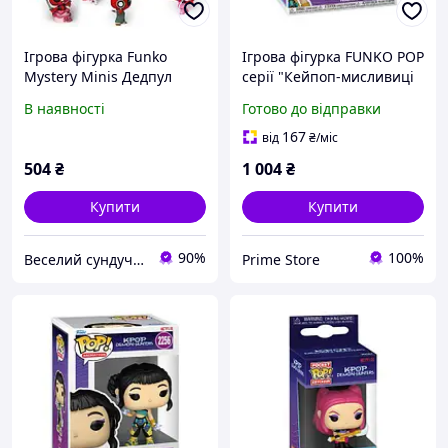
Ігрова фігурка Funko
Ігрова фігурка FUNKO POP
Mystery Minis Дедпул
серії "Кейпоп-мисливиці
на демонів" K-POP - ЗОЇ
В наявності
Готово до відправки
167
від
₴
/міс
504
₴
1 004
₴
Купити
Купити
90%
100%
Веселий сундучок
Prime Store