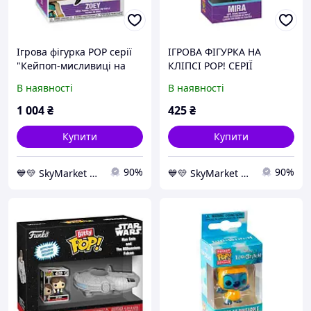
Ігрова фігурка POP серії
ІГРОВА ФІГУРКА НА
"Кейпоп-мисливиці на
КЛІПСІ POP! СЕРІЇ
демонів" K-POP - ЗОЇ Вініл
"КЕЙПОП-МИСЛИВИЦІ НА
В наявності
В наявності
Різнобарвний
ДЕМОНІВ" K-POP - МІРА
Комбінований
1 004
₴
425
₴
Різнобарвний
Купити
Купити
90%
90%
💙💛 SkyMarket ⭐️⭐️⭐️⭐️⭐️
💙💛 SkyMarket ⭐️⭐️⭐️⭐️⭐️