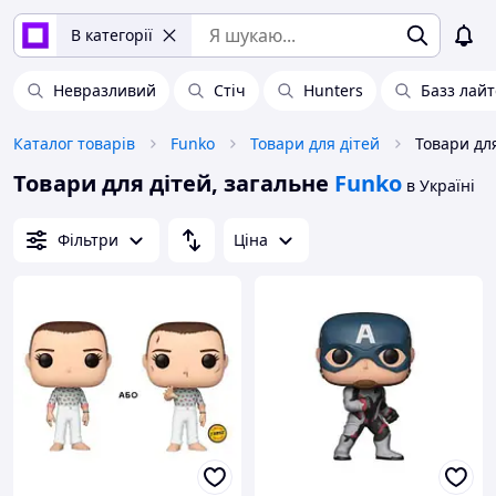
В категорії
Невразливий
Стіч
Hunters
Базз лай
Каталог товарів
Funko
Товари для дітей
Товари для
Товари для дітей, загальне
Funko
в Україні
Фільтри
Ціна