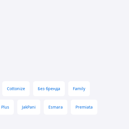
Cottonize
Без бренда
Family
 Plus
JakPani
Esmara
Premiata