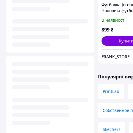
Футболка Jorda
Чоловіча футбо
розміри
В наявності
899
₴
Купит
FRANK_STORE
Популярні в
PrintLab
Собственное 
Skechers