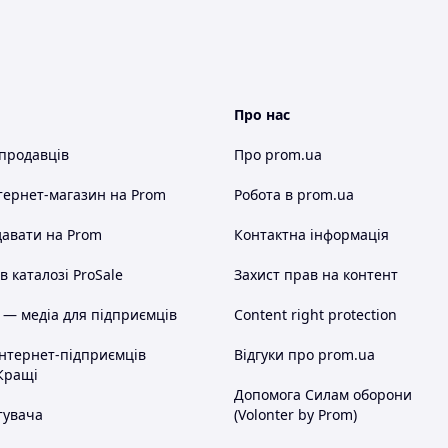
Про нас
 продавців
Про prom.ua
тернет-магазин
на Prom
Робота в prom.ua
авати на Prom
Контактна інформація
 каталозі ProSale
Захист прав на контент
 — медіа для підприємців
Content right protection
інтернет-підприємців
Відгуки про prom.ua
Кращі
Допомога Силам оборони
тувача
(Volonter by Prom)