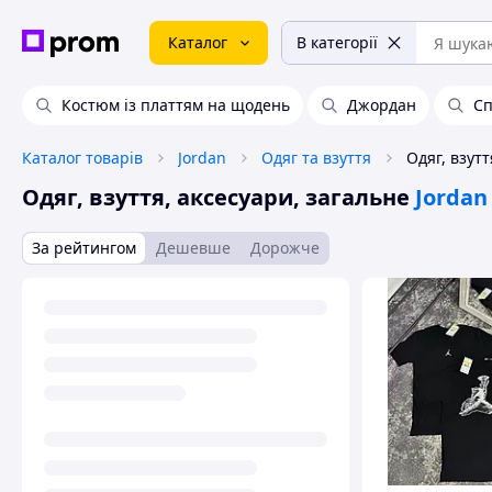
Каталог
В категорії
Костюм із платтям на щодень
Джордан
Сп
Каталог товарів
Jordan
Одяг та взуття
Одяг, взуття, аксесуари, загальне
Jordan
За рейтингом
Дешевше
Дорожче