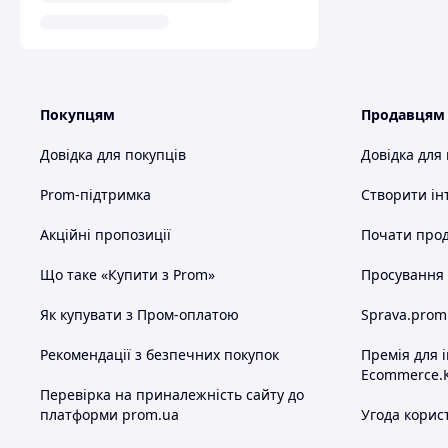
Покупцям
Продавцям
Довідка для покупців
Довідка для
Prom-підтримка
Створити ін
Акційні пропозиції
Почати прод
Що таке «Купити з Prom»
Просування в
Як купувати з Пром-оплатою
Sprava.prom
Рекомендації з безпечних покупок
Премія для 
Ecommerce.
Перевірка на приналежність сайту до
платформи prom.ua
Угода корис