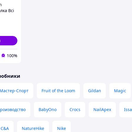
n
лка Всі
и
100%
иробники
Мастер-Спорт
Fruit of the Loom
Gildan
Magic
производство
BabyOno
Crocs
NailApex
Issa
C&A
NatureHike
Nike