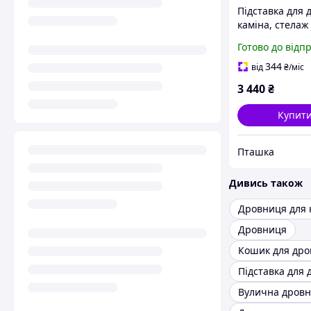
Підставка для 
каміна, стелаж
формі дуги др
Готово до відп
для зберігання
біля каміна або
344
від
₴
/міс
3 440
₴
Купит
Пташка
Дивись також
Дровниця для 
Дровниця
Кошик для дро
Підставка для 
Вулична дров