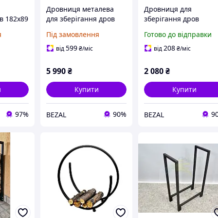
Дровниця металева
Дровниця для
в 182x89
для зберігання дров
зберігання дров
 Denver
270х360х1050мм
металева
я
Під замовлення
Готово до відправки
й
400х300х900мм
Kompred OL466/2
599
208
від
₴
/міс
від
₴
/міс
5 990
₴
2 080
₴
и
Купити
Купити
97%
90%
9
BEZAL
BEZAL