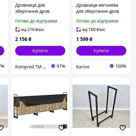
Дровниця для
Дровниця металева
зберігання дров
для зберігання дров
металева
складна
Готово до відправки
Готово до відправки
700х300х700мм
Kompred OL466/5
216
160
від
₴
/міс
від
₴
/міс
2 156
₴
1 599
₴
Купити
Купити
7%
97%
100%
Kompred TM Виробниче підприємство
Karine