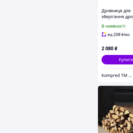
Дровниця для
зберігання дро
металева
В наявності
400х300х900мм
Kompred OL466
208
від
₴
/міс
2 080
₴
Купит
Kompred TM Виробниче підприємство