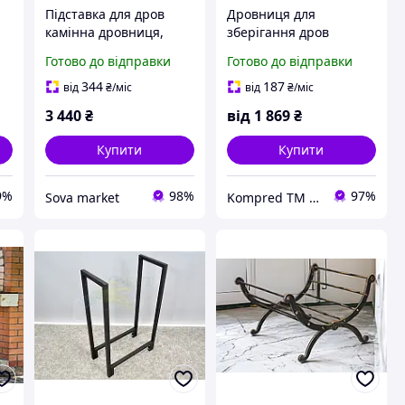
Підставка для дров
Дровниця для
камінна дровниця,
зберігання дров
стелаж кошик у формі
металева Спіраль
Готово до відправки
Готово до відправки
дуги для зберігання
дров біля каміна або
344
187
від
₴
/міс
від
₴
/міс
печі
3 440
₴
від
1 869
₴
Купити
Купити
9%
98%
97%
Sova market
Kompred TM Виробниче підприємство