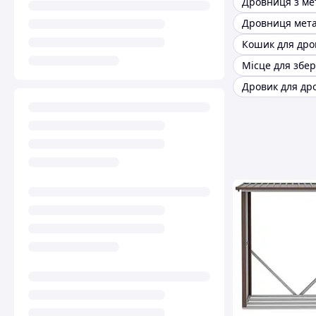
Дровниця з ме
Дровниця мет
Дровик для др