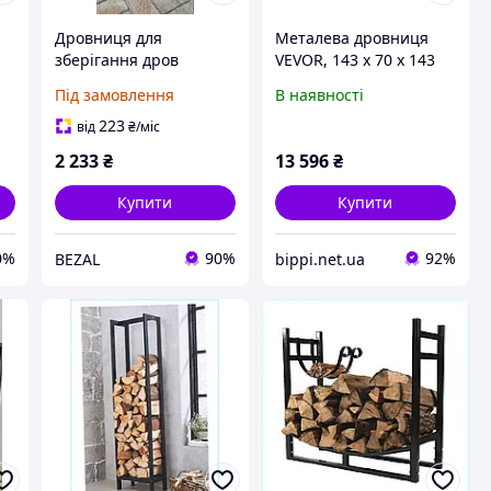
Дровниця для
Металева дровниця
зберігання дров
VEVOR, 143 x 70 x 143
металева
см, для зберігання
Під замовлення
В наявності
600х300х900мм
дров, максимальне
Kompred OL466/1
навантаження 300 кг,
223
від
₴
/міс
дровниця, для
2 233
₴
13 596
₴
зберігання дров,
Купити
Купити
0%
90%
92%
BEZAL
bippi.net.ua