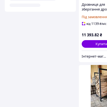
Дровниця для
зберігання дро
см Hardmaister
Під замовленн
дуб коричневи
1139
від
₴
/міс
11 393
.82
₴
Купит
Інтернет-магазин якісних інструментів ''VERFO''