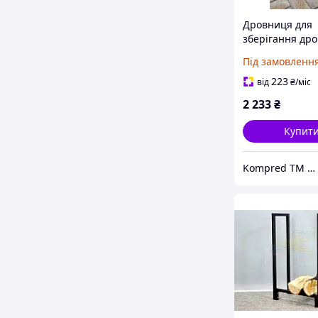
Дровниця для
зберігання дро
металева
Під замовленн
600х300х900мм
Kompred OL466
223
від
₴
/міс
2 233
₴
Купит
Kompred TM Виробниче підприємство