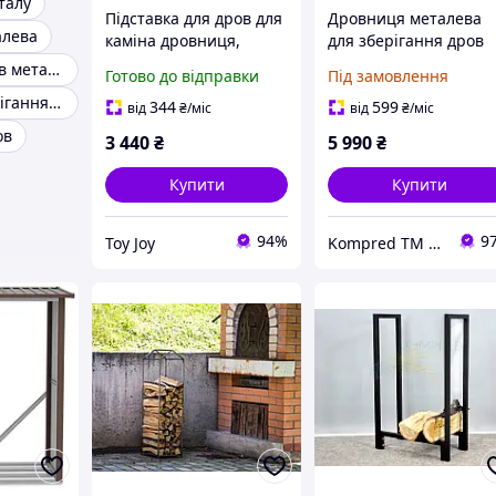
талу
Підставка для дров для
Дровниця металева
алева
каміна дровниця,
для зберігання дров
стелаж кошик у формі
270х360х1050мм
Кошик для дров металевий
Готово до відправки
Під замовлення
дуги для зберігання
Місце для зберігання дров
дров біля каміна або
344
599
від
₴
/міс
від
₴
/міс
печі
ов
3 440
₴
5 990
₴
Купити
Купити
94%
9
Toy Joy
Kompred TM Виробниче підприємство