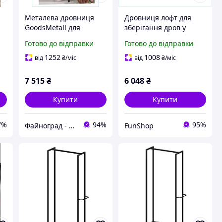
Металева дровниця
Дровниця лофт для
GoodsMetall для
зберігання дров у
зберігання дров біля
приміщенні
Готово до відправки
Готово до відправки
каміна, T650136A5
GoodsMetall
T6501368XT
1252
1008
від
₴
/міс
від
₴
/міс
7 515
₴
6 048
₴
Купити
Купити
7%
94%
95%
Файноград - місто файних речей
FunShop