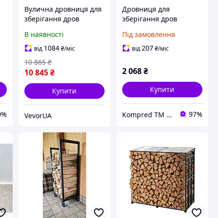
Вулична дровниця для
Дровниця для
зберігання дров
зберігання дров
сталева з
металева
В наявності
Під замовлення
вологостійким чохлом
500х300х800мм
на 400 кг, VEVOR
Kompred OL466
1084
207
від
₴
/міс
від
₴
/міс
10 865
₴
2 068
₴
10 845
₴
Купити
Купити
0%
97%
Kompred TM Виробниче підприємство
VevorUA