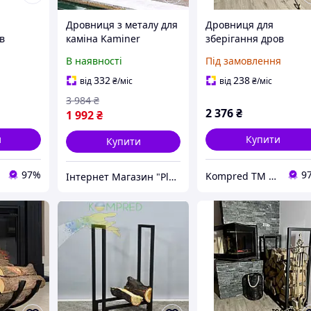
Дровниця з металу для
Дровниця для
в
каміна Kaminer
зберігання дров
(Польща), Дровник
металева
В наявності
Під замовлення
дача, Стелаж для
700х300х900мм
/2
зберігання дров дача,
Kompred OL466/3
332
238
від
₴
/міс
від
₴
/міс
Дровниця на вулиці,
3 984
₴
CQS
2 376
₴
1 992
₴
и
Купити
Купити
97%
9
Kompred TM Виробниче підприємство
Інтернет Магазин "PlexStore"