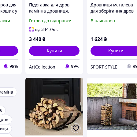
дров для
Підставка для дров
Дровниця металева
 кошик у
камінна дровниця,
для зберігання дров
овниця
кошик стелаж у формі
Стійка для дров
равки
Готово до відправки
В наявності
 дров
дуги для зберігання
металева
 печі
дров біля каміна або
344
від
₴
/міс
печі
3 440
₴
1 624
₴
и
Купити
Купити
98%
99%
9
ArtСollection
SPORT-STYLE
каміна
в
дров
ниця