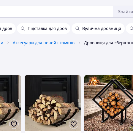
Знайти
я дров
Підставка для дров
Вулична дровниця
ни
Аксесуари для печей і камінів
Дровниця для зберіган