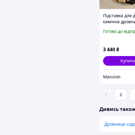
Підставка для 
камінна дровн
кошик стелаж 
Готово до відп
дуги для збері
дров біля камі
печі
3 440
₴
Купит
Mansion
1
2
Дивись тако
Дровниця сад