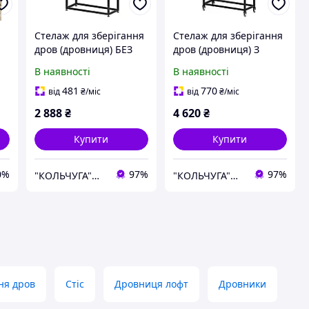
Стелаж для зберігання
Стелаж для зберігання
дров (дровниця) БЕЗ
дров (дровниця) З
КОЛІС (1825х330х800
КОЛЕСАМИ
В наявності
В наявності
мм) ТМ "KOLCHUGA"
(1900х330х800 мм) ТМ
(Кольчуга)
"KOLCHUGA" (Кольчуга)
481
770
від
₴
/міс
від
₴
/міс
2 888
₴
4 620
₴
Купити
Купити
0%
97%
97%
"КОЛЬЧУГА"® ТОРГОВИЙ ДІМ
"КОЛЬЧУГА"® ТОРГОВИЙ ДІМ
ня дров
Стіс
Дровниця лофт
Дровники