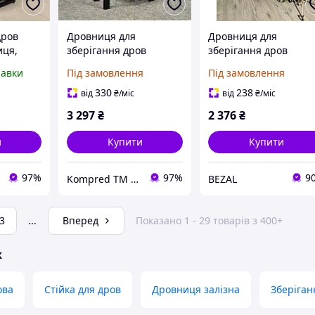
дров
Дровниця для
Дровниця для
иця,
зберігання дров
зберігання дров
у формі
металева
металева
равки
Під замовлення
Під замовлення
гання
900х400х1320мм
700х300х900мм
на або
Kompred OL466/4
Kompred OL466/3
330
238
від
₴
/міс
від
₴
/міс
3 297
₴
2 376
₴
и
Купити
Купити
97%
97%
9
Kompred TM Виробниче підприємство
BEZAL
3
...
Вперед
Показано 1 - 29 товарів з 400+
ж
ова
Стійка для дров
Дровниця залізна
Зберіган