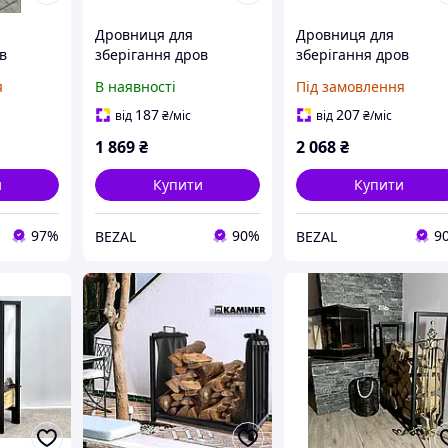
Дровниця для
Дровниця для
в
зберігання дров
зберігання дров
металева Спіраль
металева
я
В наявності
Під замовлення
500х300х800мм
/1
Kompred OL466
187
207
від
₴
/міс
від
₴
/міс
1 869
₴
2 068
₴
и
Купити
Купити
97%
90%
9
BEZAL
BEZAL