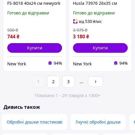
FS-8018 40х24 см newyork
Husla 73976 26х35 см
newyork
Готово до відправки
Готово до відправки
530
від
₴
/міс
930
₴
3 975
₴
744
₴
3 180
₴
Купити
Купити
94%
94%
New York
New York
1
2
3
...
Показано 1 - 29 товарів з 1000+
Дивись також
Обробні дошки пластикові
Гнучкі обробні дошки