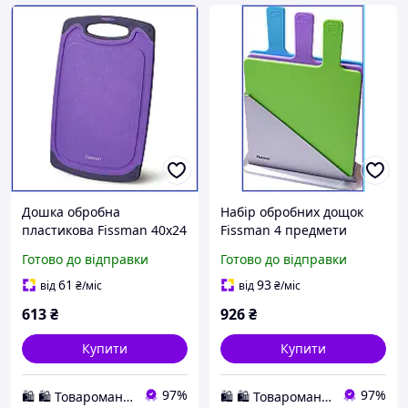
Дошка обробна
Набір обробних дощок
пластикова Fissman 40х24
Fissman 4 предмети
см прямокутна фіолетова
пластикові прямокутні
Готово до відправки
Готово до відправки
велика для кухні та овочів
для кухні в посудомийну
НЧ
машину 32х19
61
93
від
₴
/міс
від
₴
/міс
613
₴
926
₴
Купити
Купити
97%
97%
🛍️ 🛍️ Товароманія 🛍️ 🛍️
🛍️ 🛍️ Товароманія 🛍️ 🛍️