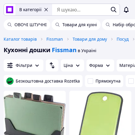
В категорії
ОВОЧІ ШТУЧНІ
Товари для кухні
Набір обр
Каталог товарів
Fissman
Товари для дому
Посуд
Кухонні дошки
Fissman
в Україні
Фільтри
Ціна
Форма
Матері
Безкоштовна доставка Rozetka
Прямокутна