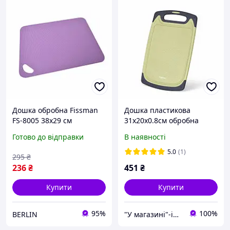
Дошка обробна Fissman
Дошка пластикова
FS-8005 38х29 см
31х20х0.8см обробна
фіолетова berlin
Fissman
Готово до відправки
В наявності
5.0
(1)
295
₴
236
₴
451
₴
Купити
Купити
95%
100%
BERLIN
"У магазині"-інтернет магазин