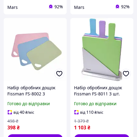
92%
92%
Mars
Mars
Набір обробних дощок
Набір обробних дощок
Fissman FS-8002 3
Fissman FS-8011 3 шт.
предмети mars
mars
Готово до відправки
Готово до відправки
40
110
від
₴
/міс
від
₴
/міс
498
₴
1 379
₴
398
₴
1 103
₴