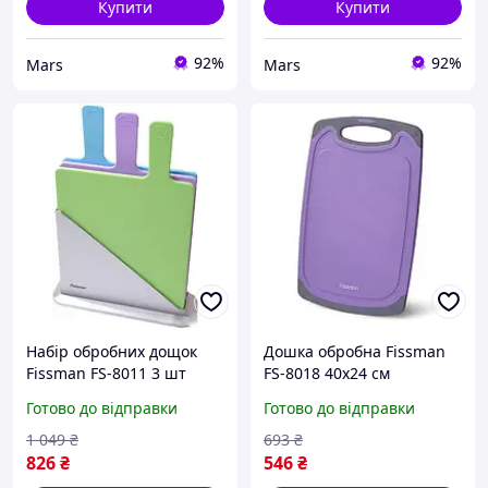
Купити
Купити
92%
92%
Mars
Mars
Набір обробних дощок
Дошка обробна Fissman
Fissman FS-8011 3 шт
FS-8018 40х24 см
Готово до відправки
Готово до відправки
1 049
₴
693
₴
826
₴
546
₴