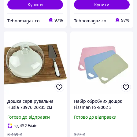
Купити
Купити
97%
97%
Tehnomagaz.com.ua - це передовий інтернет-магазин, спеціалізуючийся на продажу техніки
Tehnomagaz.com.ua - це передовий інтернет-магазин, спеціалізуючийся на продажу техніки
Дошка сервірувальна
Набір обробних дощок
Husla 73976 26х35 см
Fissman FS-8002 3
предмета
Готово до відправки
Готово до відправки
452
від
₴
/міс
3 469
₴
327
₴