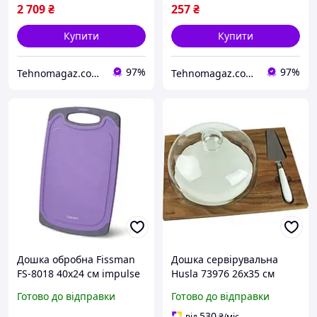
2 709
₴
257
₴
Купити
Купити
97%
97%
Tehnomagaz.com.ua - це передовий інтернет-магазин, спеціалізуючийся на продажу техніки
Tehnomagaz.com.ua - це передовий інтернет-магазин, спеціалізуючийся на продажу техніки
Дошка обробна Fissman
Дошка сервірувальна
FS-8018 40х24 см impulse
Husla 73976 26х35 см
impulse
Готово до відправки
Готово до відправки
530
від
₴
/міс