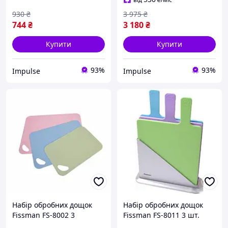
930
₴
3 975
₴
744
₴
3 180
₴
Купити
Купити
93%
93%
Impulse
Impulse
Набір обробних дощок
Набір обробних дощок
Fissman FS-8002 3
Fissman FS-8011 3 шт.
предмети impulse
impulse