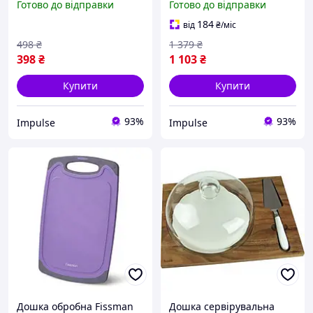
Готово до відправки
Готово до відправки
184
від
₴
/міс
498
₴
1 379
₴
398
₴
1 103
₴
Купити
Купити
93%
93%
Impulse
Impulse
Дошка обробна Fissman
Дошка сервірувальна