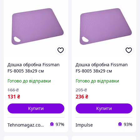
Дошка обробна Fissman
Дошка обробна Fissman
FS-8005 38х29 см
FS-8005 38х29 см
фіолетова
фіолетова impulse
Готово до відправки
Готово до відправки
166
₴
295
₴
131
₴
236
₴
Купити
Купити
97%
93%
Tehnomagaz.com.ua - це передовий інтернет-магазин, спеціалізуючийся на продажу техніки
Impulse