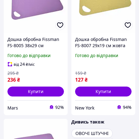
Дошка обробна Fissman
Дошка обробна Fissman
FS-8005 38х29 см
FS-8007 29х19 см жовта
фіолетова mars
newyork
Готово до відправки
Готово до відправки
24
від
₴
/міс
295
₴
159
₴
236
₴
127
₴
Купити
Купити
92%
94%
Mars
New York
Дивись також
ОВОЧІ ШТУЧНІ