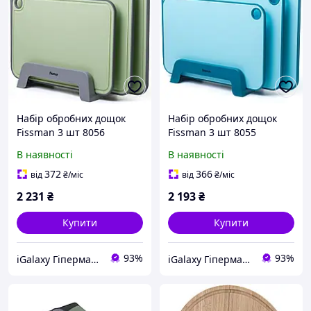
Набір обробних дощок
Набір обробних дощок
Fissman 3 шт 8056
Fissman 3 шт 8055
В наявності
В наявності
372
366
від
₴
/міс
від
₴
/міс
2 231
₴
2 193
₴
Купити
Купити
93%
93%
iGalaxy Гіпермаркет подарунків
iGalaxy Гіпермаркет подарунків