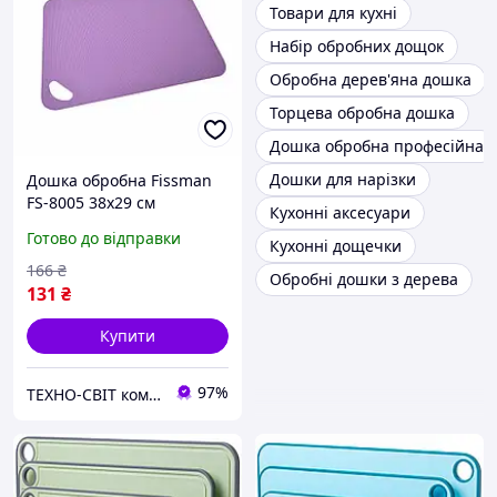
Товари для кухні
Набір обробних дощок
Обробна дерев'яна дошка
Торцева обробна дошка
Дошка обробна професійна
Дошки для нарізки
Дошка обробна Fissman
FS-8005 38х29 см
Кухонні аксесуари
фіолетова
Готово до відправки
Кухонні дощечки
166
₴
Обробні дошки з дерева
131
₴
Купити
97%
ТЕХНО-СВІТ компьютерна техніка, мобільні аксесуари, електронна техніка та багато іншого.