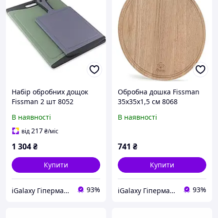
Набір обробних дощок
Обробна дошка Fissman
Fissman 2 шт 8052
35x35x1,5 см 8068
В наявності
В наявності
217
від
₴
/міс
1 304
₴
741
₴
Купити
Купити
93%
93%
iGalaxy Гіпермаркет подарунків
iGalaxy Гіпермаркет подарунків