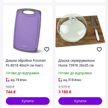
Дошка обробна Fissman
Дошка сервірувальна
FS-8018 40х24 см mars
Husla 73976 26х35 см
mars
Готово до відправки
Готово до відправки
74
318
від
₴
/міс
від
₴
/міс
930
₴
3 975
₴
744
₴
3 180
₴
Купити
Купити