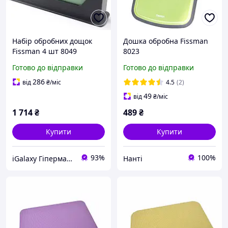
Набір обробних дощок
Дошка обробна Fissman
Fissman 4 шт 8049
8023
Готово до відправки
Готово до відправки
286
від
₴
/міс
4.5
(2)
49
від
₴
/міс
1 714
₴
489
₴
Купити
Купити
93%
100%
iGalaxy Гіпермаркет подарунків
Нанті