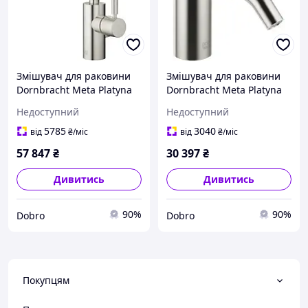
Змішувач для раковини
Змішувач для раковини
Dornbracht Meta Platyna
Dornbracht Meta Platyna
Matowa 33510661-06
Matowa 33525660-06
Недоступний
Недоступний
5785
3040
від
₴
/міс
від
₴
/міс
57 847
₴
30 397
₴
Дивитись
Дивитись
90%
90%
Dobro
Dobro
Покупцям