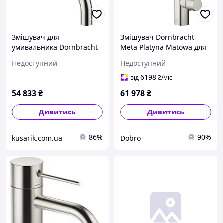
Змішувач для
Змішувач Dornbracht
умивальника Dornbracht
Meta Platyna Matowa для
Meta Platyna Matowa
умивальника
Недоступний
Недоступний
36862660-06
6198
від
₴
/міс
54 833
₴
61 978
₴
Дивитись
Дивитись
86%
90%
kusarik.com.ua
Dobro