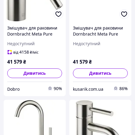
Змішувач для раковини
Змішувач для раковини
Dornbracht Meta Pure
Dornbracht Meta Pure
Platyna Matowa 33526662-
Platyna Matowa 33526662-
Недоступний
Недоступний
06
06
4158
від
₴
/міс
41 579
₴
41 579
₴
Дивитись
Дивитись
90%
86%
Dobro
kusarik.com.ua