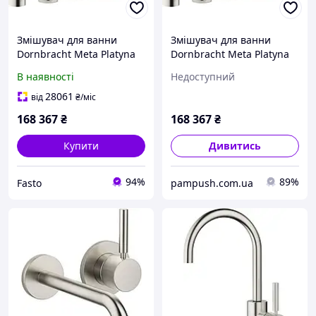
Змішувач для ванни
Змішувач для ванни
Dornbracht Meta Platyna
Dornbracht Meta Platyna
Matowa 2763266106
Matowa 2763266106
В наявності
Недоступний
28061
від
₴
/міс
168 367
₴
168 367
₴
Купити
Дивитись
94%
89%
Fasto
pampush.com.ua