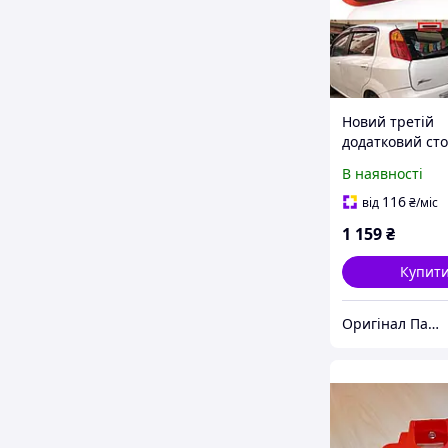
Новий третій
додатковий ст
чорний сигнал 
В наявності
Grande Punto E
Доп стоп чорн
116
від
₴
/міс
сигнал Фіат Пу
1 159
₴
2122000407
Купит
Оригінал Партс