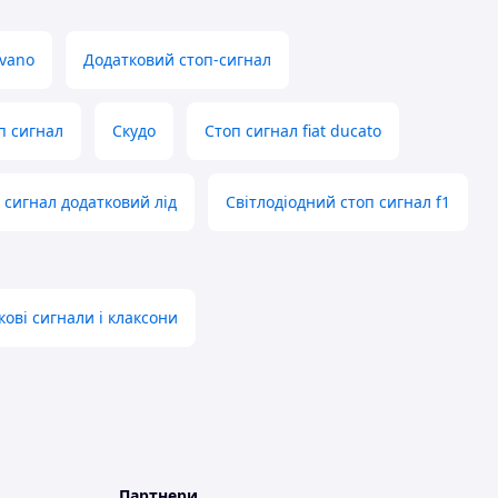
vano
Додатковий стоп-сигнал
п сигнал
Скудо
Стоп сигнал fiat ducato
 сигнал додатковий лід
Світлодіодний стоп сигнал f1
кові сигнали і клаксони
Партнери