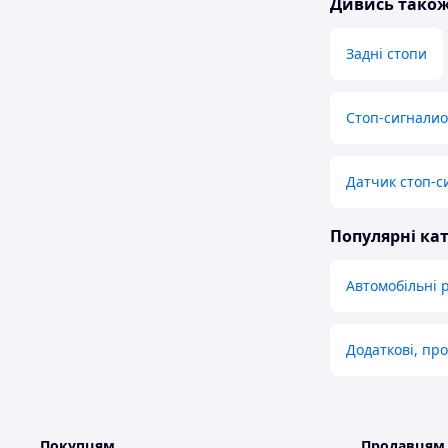
Дивись тако
Задні стопи
Стоп-сигналиop
Датчик стоп-с
Популярні кат
Автомобільні 
Додаткові, пр
Покупцям
Продавцям