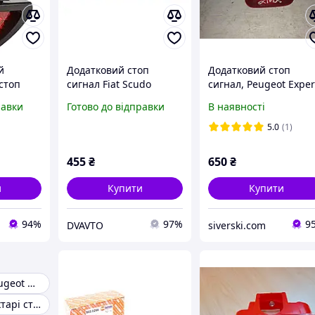
й
Додатковий стоп
Додатковий стоп
стоп
сигнал Fiat Scudo
сигнал, Peugeot Exper
 Лед
1489380080
Fiat Scudo, Citroen
равки
Готово до відправки
В наявності
й стиль
Jumpy, 7700352940
5.0
(1)
455
₴
650
₴
и
Купити
Купити
94%
97%
9
DVAVTO
siverski.com
Ліхтар стоп peugeot partner
Peugeot 307 ліхтарі стоп сигнали