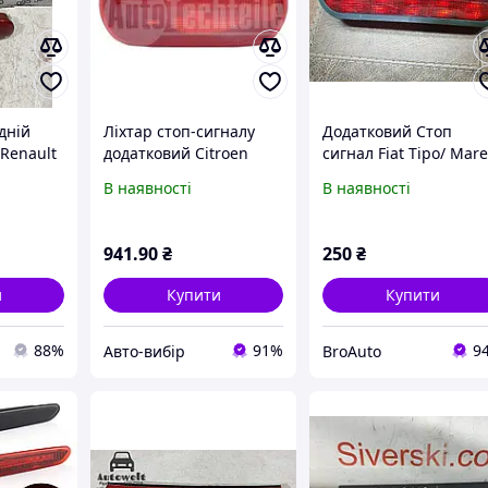
дній
Ліхтар стоп-сигналу
Додатковий Стоп
Renault
додатковий Citroen
сигнал Fiat Tipo/ Mare
352940)
Jumpy 95-16/ Renault
Linea
В наявності
В наявності
Master 98-10/ Opel
Movano 98-10/ Peugeot
Expert 96-16/ Fiat Scudo
941
.90
₴
250
₴
и
Купити
Купити
88%
91%
9
Авто-вибір
BroAuto