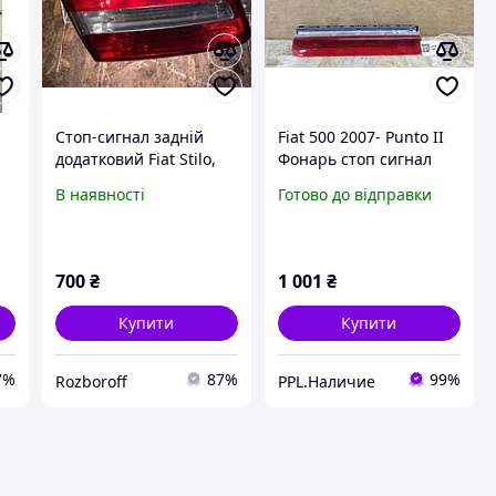
Стоп-сигнал задній
Fiat 500 2007- Punto II
додатковий Fiat Stilo,
Фонарь стоп сигнал
Фіат Стіло, 51717943,
дополнительный
В наявності
Готово до відправки
03308060
700
₴
1 001
₴
Купити
Купити
7%
87%
99%
Rozboroff
PPL.Наличие