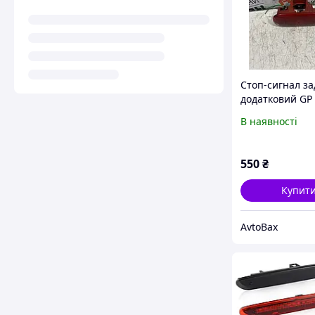
Стоп-сигнал за
додатковий GP 
Master 2 (7700
В наявності
550
₴
Купит
AvtoBax