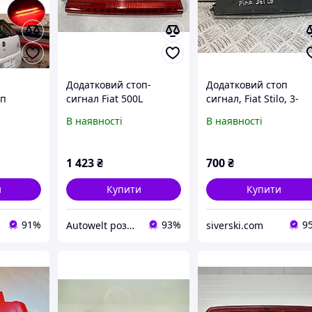
Додатковий стоп-
Додатковий стоп
оп
сигнал Fiat 500L
сигнал, Fiat Stilo, 3-
Fiat
51925086
дверний
В наявності
В наявності
vo 05-12
ий
нто
1 423
₴
700
₴
и
Купити
Купити
91%
93%
9
Autowelt розборка
siverski.com