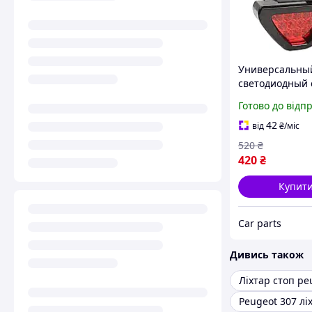
Универсальны
светодиодный 
сигнал фонарь
Готово до відп
дополнительны
- F1
42
від
₴
/міс
520
₴
420
₴
Купит
Сar parts
Дивись також