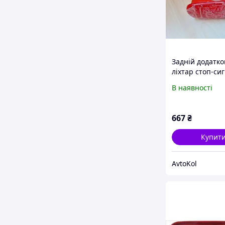
Задній додатк
ліхтар стоп-си
Renault Master 
В наявності
Movano A (1998
4500532, 6351
667
₴
Купит
AvtoKol