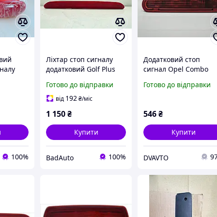
овий
Ліхтар стоп сигналу
Додатковий стоп
гналу
додатковий Golf Plus
сигнал Opel Combo
2, Opel
1K6945097B
51821699
Готово до відправки
Готово до відправки
-2010),
AR
192
від
₴
/міс
1 150
₴
546
₴
и
Купити
Купити
100%
100%
9
BadAuto
DVAVTO