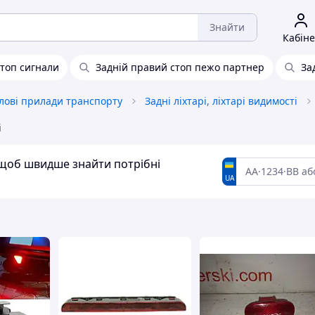
Знайти
Кабіне
стоп сигнали
Задній правий стоп пежо партнер
За
тлові прилади транспорту
Задні ліхтарі, ліхтарі видимості
і
, щоб швидше знайти потрібні
UA