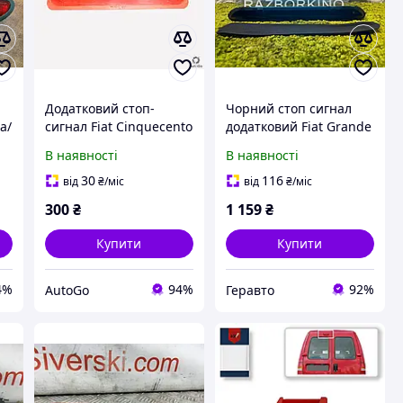
Додатковий стоп-
Чорний стоп сигнал
a/
сигнал Fiat Cinquecento
додатковий Fiat Grande
500 Б/У
Punto Evo 2005-2012
В наявності
В наявності
Додатковий третій стоп
сигнал чорний Фіат
30
116
від
₴
/міс
від
₴
/міс
Пунто 2122000407
300
₴
1 159
₴
Купити
Купити
4%
94%
92%
AutoGo
Геравто