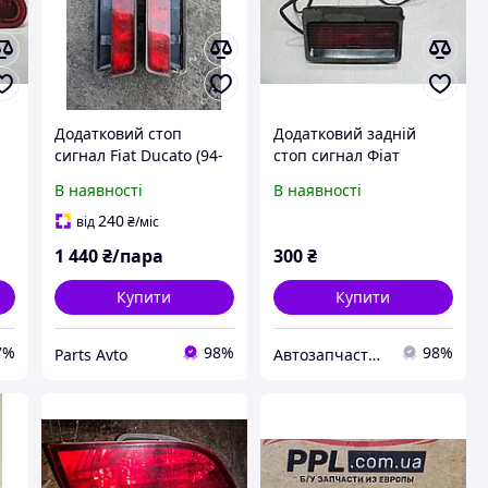
Додатковий стоп
Додатковий задній
сигнал Fiat Ducato (94-
стоп сигнал Фіат
02) (пара) R+L
Вольво Пежо Volvo Fiat
В наявності
В наявності
Peugeot 7R01768
240
від
₴
/міс
1 440
₴/пара
300
₴
Купити
Купити
7%
98%
98%
Parts Avto
Автозапчастини ПЛЮС