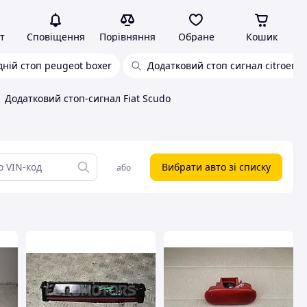
т
Сповіщення
Порівняння
Обране
Кошик
дній стоп peugeot boxer
Додатковий стоп сигнал citroen b
Додатковий стоп-сигнал Fiat Scudo
Вибрати авто зі списку
або