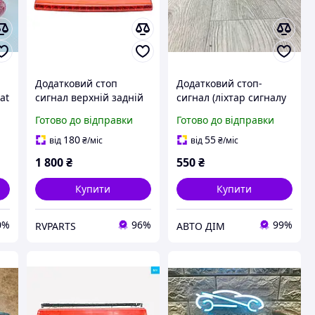
Додатковий стоп
Додатковий стоп-
at
сигнал верхній задній
сигнал (ліхтар сигналу
FIAT 500L 2012-2016
гальмування/задні
Готово до відправки
Готово до відправки
51925086
двері) Fiat Fiorino (07-),
Bipper (07-), Nemo OE:
180
55
від
₴
/міс
від
₴
/міс
1353214080
1 800
₴
550
₴
Купити
Купити
0%
96%
99%
RVPARTS
АВТО ДІМ