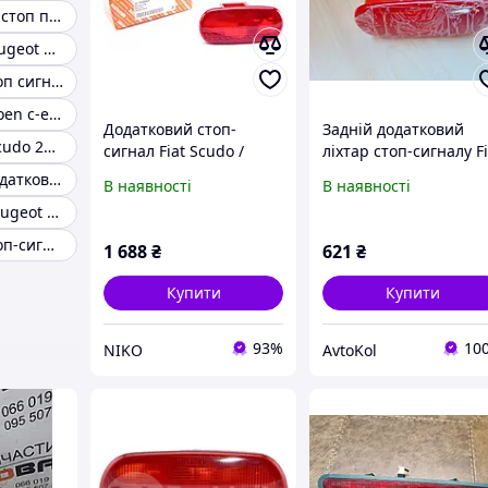
Задній правий стоп пежо партнер
Задній стоп peugeot boxer
Додатковий стоп сигнал citroen berlingo
Стоп лівий citroen c-elysee
Додатковий стоп-
Задній додатковий
Задні ліхтарі Scudo 2007
сигнал Fiat Scudo /
ліхтар стоп-сигналу Fi
Citroen Jumpy / Peugeot
Scudo 220, Peugeot
Стоп сигнал додатковий peugeot 3008
В наявності
В наявності
Expert 1995-2006
Expert, Citroen Jumpy
Стоп сигнал peugeot 3008
5030266
(1996-2006), 6351AR
AUTOTECHTEILE
Додатковий стоп-сигнал fiat ducato
1 688
₴
621
₴
(Німеччина)
Купити
Купити
93%
10
NIKO
AvtoKol