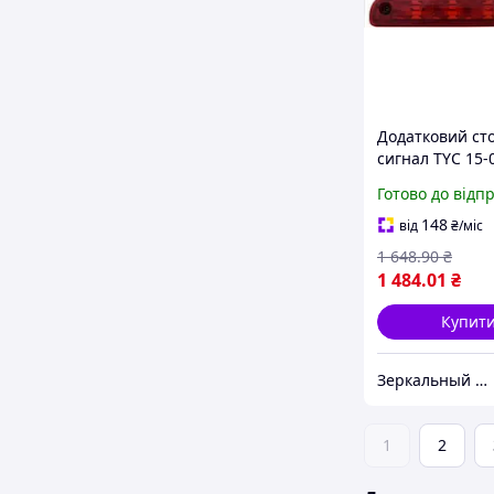
Додатковий ст
сигнал TYC 15-
2
Готово до відп
148
від
₴
/міс
1 648
.90
₴
1 484
.01
₴
Купит
Зеркальный элемент
1
2