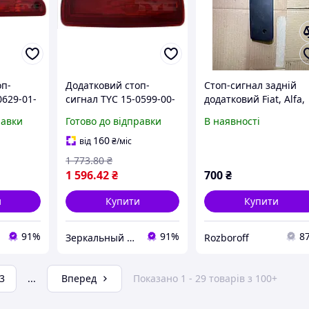
оп-
Додатковий стоп-
Стоп-сигнал задній
0629-01-
сигнал TYC 15-0599-00-
додатковий Fiat, Alfa,
2
Lancia / Фіат, Альфа,
равки
Готово до відправки
В наявності
Лянча/ 46743133
160
від
₴
/міс
1 773
.80
₴
1 596
.42
₴
700
₴
и
Купити
Купити
91%
91%
8
Зеркальный элемент
Rozboroff
3
...
Вперед
Показано 1 - 29 товарів з 100+