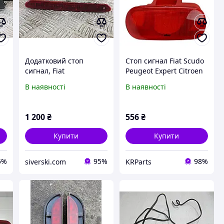
Додатковий стоп
Стоп сигнал Fiat Scudo
сигнал, Fiat
Peugeot Expert Citroen
Punto/Grande
Jumpy 94-06 задній
В наявності
В наявності
Punto/Punto Evo
додатк
1 200
₴
556
₴
Купити
Купити
5%
95%
98%
siverski.com
KRParts