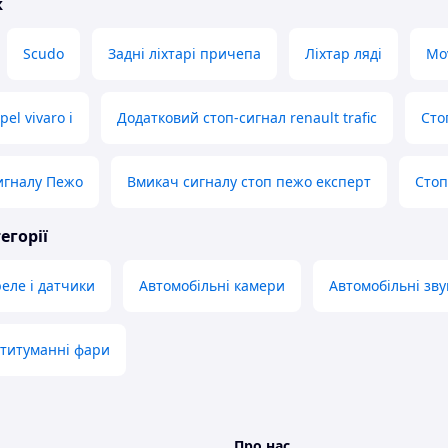
ж
Scudo
Задні ліхтарі причепа
Ліхтар ляді
Mo
el vivaro i
Додатковий стоп-сигнал renault trafic
Сто
игналу Пежо
Вмикач сигналу стоп пежо експерт
Стоп
егорії
реле і датчики
Автомобільні камери
Автомобільні зву
отитуманні фари
Про нас