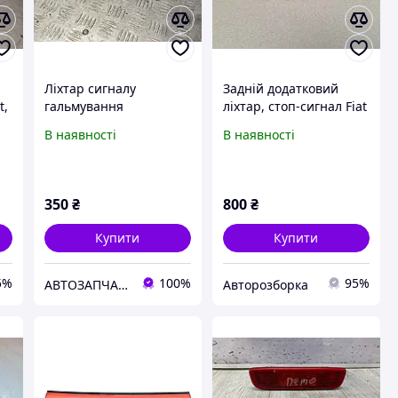
Ліхтар сигналу
Задній додатковий
t,
гальмування
ліхтар, стоп-сигнал Fiat
(додатковий стоп-
Scudo, Peugeot Expert,
В наявності
В наявності
сигнал) Fiat Scudo 2007-
Citroen Jumpy (1996-
2016 1401159980
2006)
304010
350
₴
800
₴
Купити
Купити
5%
100%
95%
АВТОЗАПЧАСТИНИ
Авторозборка