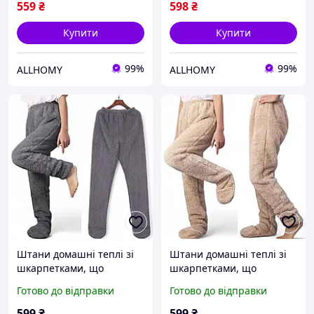
559
₴
598
₴
Купити
Купити
99%
99%
ALLHOMY
ALLHOMY
Штани домашні теплі зі
Штани домашні теплі зі
шкарпетками, що
шкарпетками, що
закриваються, р. XL Сірий
закриваються, р. XL
Готово до відправки
Готово до відправки
Пшеничний
599
₴
599
₴