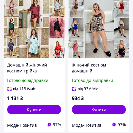
Домашній жіночий
Жіночий костюм
костюм-трійка
домашній
Готово до відправки
Готово до відправки
113
93
від
₴
/міс
від
₴
/міс
1 131
₴
934
₴
Купити
Купити
97%
97%
Мода-Позитив
Мода-Позитив