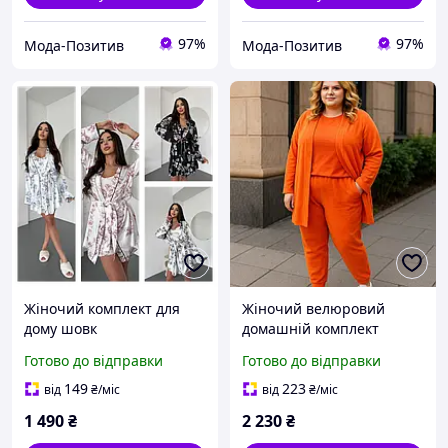
97%
97%
Мода-Позитив
Мода-Позитив
Жіночий комплект для
Жіночий велюровий
дому шовк
домашній комплект
трійка халат Лонгслів
Готово до відправки
Готово до відправки
штани помаранчевий
оксамитовий костюм
149
223
від
₴
/міс
від
₴
/міс
піжама 42
1 490
₴
2 230
₴