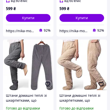
60
60
від
₴
/міс
від
₴
/міс
599
₴
599
₴
Купити
Купити
92%
92%
https://nika-moda.in.ua/
https://nika-moda.in.ua/
Штани домашні теплі зі
Штани домашні теплі зі
шкарпетками, що
шкарпетками, що
закриваються, р. XL Сірий
закриваються, р. XL
Готово до відправки
Готово до відправки