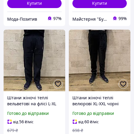
Купити
Купити
97%
99%
Мода-Позитив
Майстерня "Буде Шедевр"
Штани жіночі теплі
Штани жіночі теплі
вельветові на флісі L-XL
велюрові XL-XXL чорні
темно-сині
Готово до відправки
Готово до відправки
56
60
від
₴
/міс
від
₴
/міс
679
₴
698
₴