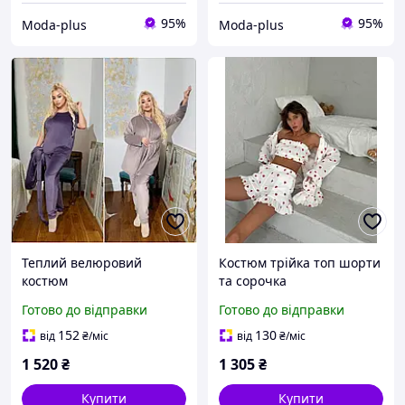
95%
95%
Moda-plus
Moda-plus
Теплий велюровий
Костюм трійка топ шорти
костюм
та сорочка
Готово до відправки
Готово до відправки
152
130
від
₴
/міс
від
₴
/міс
1 520
₴
1 305
₴
Купити
Купити