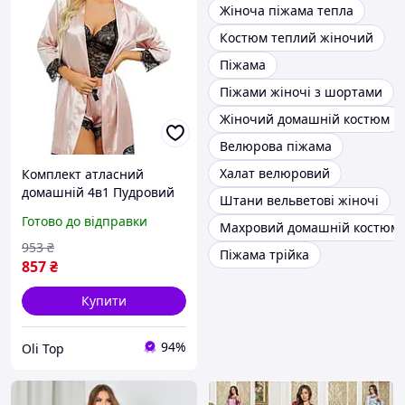
Жіноча піжама тепла
Костюм теплий жіночий
Піжама
Піжами жіночі з шортами
Жіночий домашній костюм
Велюрова піжама
Халат велюровий
Комплект атласний
домашній 4в1 Пудровий
Штани вельветові жіночі
Розмір 2XL
Готово до відправки
Махровий домашній костюм
953
₴
Піжама трійка
857
₴
Купити
94%
Oli Top