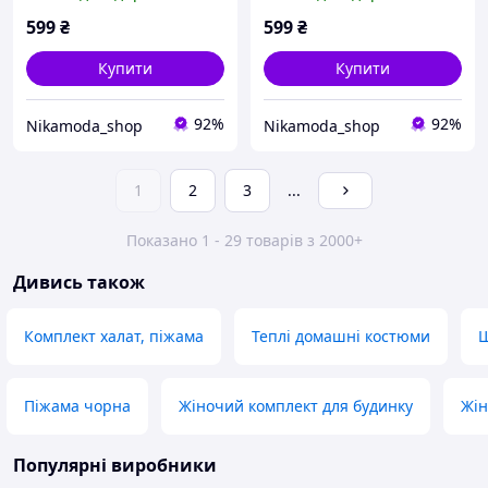
Пшеничний
599
₴
599
₴
Купити
Купити
92%
92%
Nikamoda_shop
Nikamoda_shop
1
2
3
...
Показано 1 - 29 товарів з 2000+
Дивись також
Комплект халат, піжама
Теплі домашні костюми
Ш
Піжама чорна
Жіночий комплект для будинку
Жін
Популярні виробники