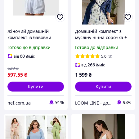
Жіночий домашній
Домашній комплект з
комплект із бавовни
мусліну нічна сорочка +
сорочка та шорти
халат
Готово до відправки
Готово до відправки
Блакитний M
60
від
₴
/міс
5.0
(3)
266
від
₴
/міс
629
₴
597
.55
₴
1 599
₴
Купити
Купити
91%
98%
nef.com.ua
LOOM LINE - домашній одяг для всієї сім'ї