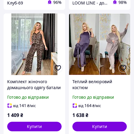
96%
98%
Клуб-69
LOOM LINE - домашній одяг для всієї сім'ї
Комплект жіночого
Теплий велюровий
домашнього одягу батали
костюм
Готово до відправки
Готово до відправки
141
164
від
₴
/міс
від
₴
/міс
1 409
₴
1 638
₴
Купити
Купити