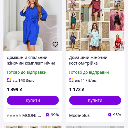
Домашній спальний
Домашній жіночий
жіночий комплект нічна
костюм-трійка
сорочка та халат на запах
Готово до відправки
Готово до відправки
великих розмірів 48-66
140
117
від
₴
/міс
від
₴
/міс
1 399
₴
1 172
₴
Купити
Купити
99%
95%
⭐⭐⭐⭐⭐ MODNI ⭐⭐⭐⭐⭐
Moda-plus