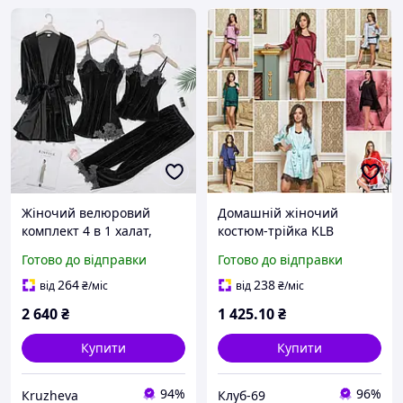
Жіночий велюровий
Домашній жіночий
комплект 4 в 1 халат,
костюм-трійка KLB
пеньюар, майка та штани
Готово до відправки
Готово до відправки
/ Домашній комплект
жіночий зі стрейчевого
264
238
від
₴
/міс
від
₴
/міс
велюру
2 640
₴
1 425
.10
₴
Купити
Купити
94%
96%
Кruzheva
Клуб-69