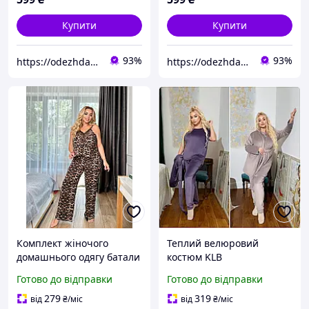
Купити
Купити
93%
93%
https://odezhda-vsem.com.ua/ua/
https://odezhda-vsem.com.ua/ua/
Комплект жіночого
Теплий велюровий
домашнього одягу батали
костюм KLB
KLB
Готово до відправки
Готово до відправки
279
319
від
₴
/міс
від
₴
/міс