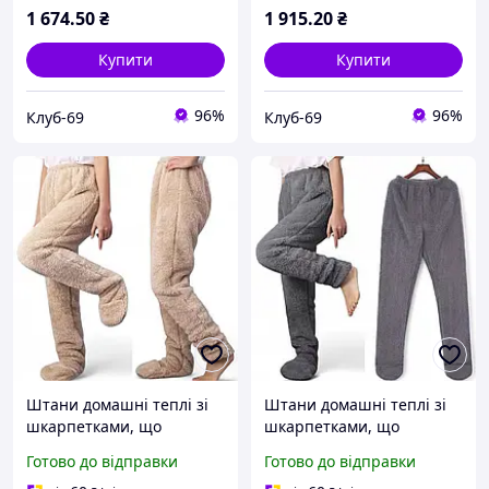
1 674
.50
₴
1 915
.20
₴
Купити
Купити
96%
96%
Клуб-69
Клуб-69
Штани домашні теплі зі
Штани домашні теплі зі
шкарпетками, що
шкарпетками, що
закриваються, р. XL
закриваються, р. XL Сірий
Готово до відправки
Готово до відправки
Пшеничний