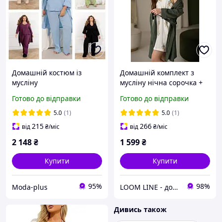
Домашній костюм із
Домашній комплект з
мусліну
мусліну нічна сорочка +
халат
Готово до відправки
Готово до відправки
5.0
(1)
5.0
(1)
215
266
від
₴
/міс
від
₴
/міс
2 148
₴
1 599
₴
Купити
Купити
95%
98%
Moda-plus
LOOM LINE - домашній одяг для всієї сім'ї
Дивись також