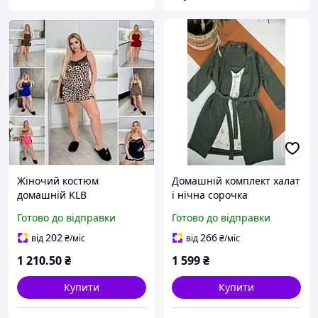
Жіночий костюм
Домашній комплект халат
домашній KLB
і нічна сорочка
Готово до відправки
Готово до відправки
202
266
від
₴
/міс
від
₴
/міс
1 210
.50
₴
1 599
₴
Купити
Купити