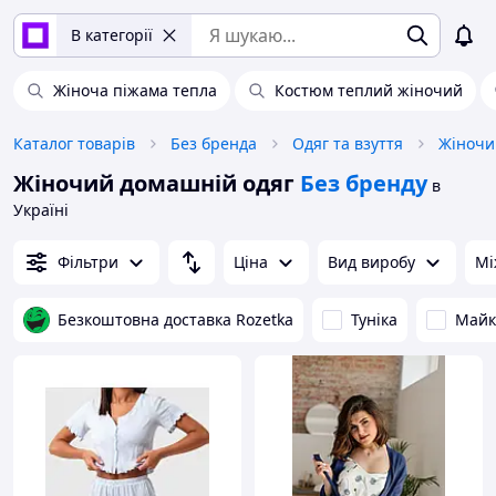
В категорії
Жіноча піжама тепла
Костюм теплий жіночий
Каталог товарів
Без бренда
Одяг та взуття
Жіночи
Жіночий домашній одяг
Без бренду
в
Україні
Фільтри
Ціна
Вид виробу
Мі
Безкоштовна доставка Rozetka
Туніка
Майк