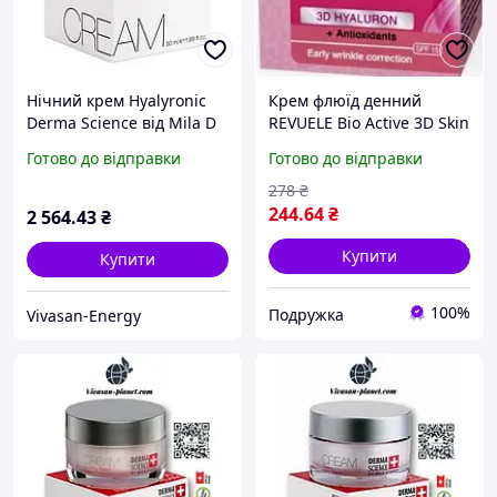
Нічний крем Hyalyronic
Крем флюїд денний
Derma Science від Mila D
REVUELE Bio Active 3D Skin
opiz Vivasan Швейцарія
Care з гіалуроном 50 мл
Готово до відправки
Готово до відправки
50 ml
278
₴
244
.64
₴
2 564
.43
₴
Купити
Купити
100%
Подружка
Vivasan-Energy