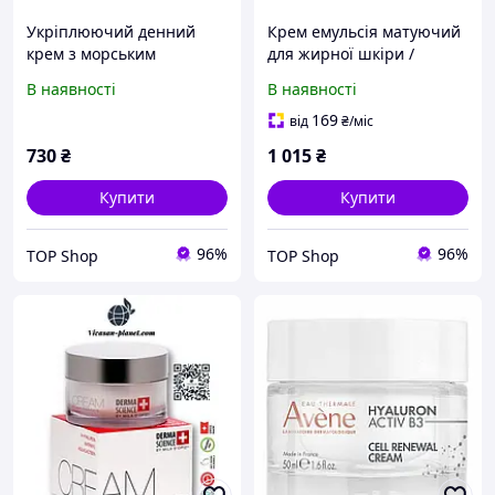
Укріплюючий денний
Крем емульсія матуючий
крем з морським
для жирної шкіри /
колагеном, 50 мл Mila
Cream-emulsion ultra
В наявності
В наявності
mattifying, Mila
perfect,Франція, 50ml
169
від
₴
/міс
730
₴
1 015
₴
Купити
Купити
96%
96%
TOP Shop
TOP Shop