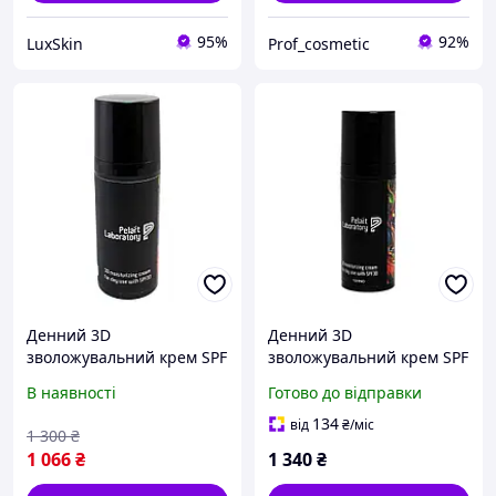
95%
92%
LuxSkin
Prof_cosmetic
Денний 3D
Денний 3D
зволожувальний крем SPF
зволожувальний крем SPF
30 Pelart Laboratory
30 (PELART Smart
В наявності
Готово до відправки
Moisturizing Cream For
Biological Complex), 50 мл
Day Use
134
від
₴
/міс
1 300
₴
1 066
₴
1 340
₴