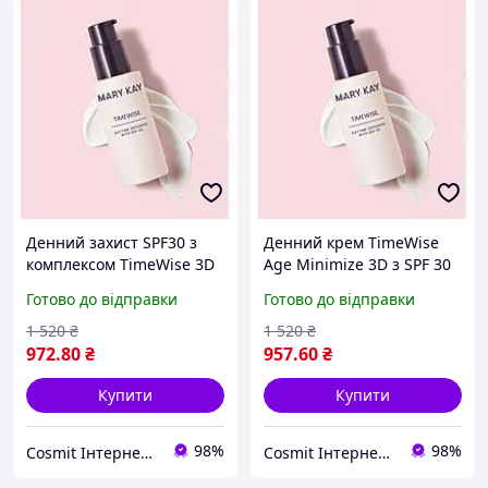
Денний захист SPF30 з
Денний крем TimeWise
комплексом TimeWise 3D
Age Minimize 3D з SPF 30
Mary Kay Денний
Денний зволожуючий
Готово до відправки
Готово до відправки
зволожуючий крем з SPF
крем з SPF 30 Мери Кей
30 Мери Кей Крем Мері
Крем Мері Кей
1 520
₴
1 520
₴
Кей
972
.80
₴
957
.60
₴
Купити
Купити
98%
98%
Cosmit Інтернет - магазин оригінальної косметики і парфумерії Mary Kay
Cosmit Інтернет - магазин оригінальної косметики і парфумерії Mary Kay