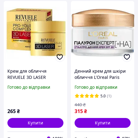
Крем для обличчя
Денний крем для шкіри
REVUELE 3D LASER
обличчя L'Oreal Paris
антивіковий денний 50
Гіалурон Експерт
Готово до відправки
Готово до відправки
мл
Відновлювальний
Зволожувальний Догляд
5.0
(1)
із захистом SPF 20 50 мл
440
₴
265
₴
315
₴
Купити
Купити