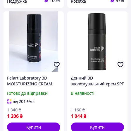
100%
97%
Подружка
Rozetka
Pelart Laboratory 3D
Денний 3D
MOISTURIZING CREAM
зволожувальний крем SPF
FOR DAY USE WITH SPF 30
30 Pelart Laboratory 50мл
Готово до відправки
В наявності
денний 3D
зволожувальний крем SPF
201
від
₴
/міс
30
1 340
₴
1 160
₴
1 206
₴
1 044
₴
Купити
Купити