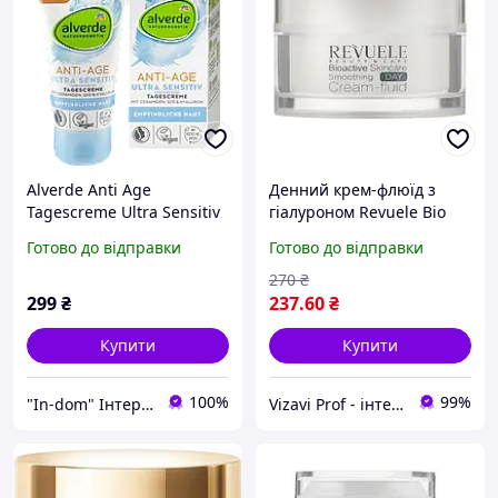
Alverde Anti Age
Денний крем-флюїд з
Tagescreme Ultra Sensitiv
гіалуроном Revuele Bio
Денний антивіковий крем
Active 3D Hyaluron Skin
Готово до відправки
Готово до відправки
з керамідами, Q10 та
Care 50мл
гіалуроном 50 мл
270
₴
299
₴
237
.60
₴
Купити
Купити
100%
99%
"In-dom" Інтернет магазин товарів для дому у Інни
Vizavi Prof - інтернет-магазин професійної косметики