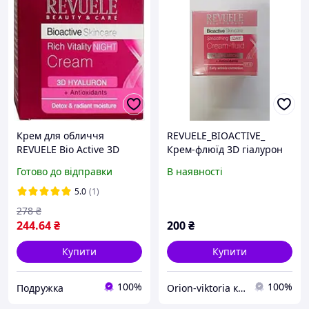
Крем для обличчя
REVUELE_BIOACTIVE_
REVUELE Bio Active 3D
Крем-флюїд 3D гіалурон
Hyaluron Skin Care нічний
денний, 50 мл
Готово до відправки
В наявності
з гіалуроном 50 мл
5.0
(1)
278
₴
244
.64
₴
200
₴
Купити
Купити
100%
100%
Подружка
Orion-viktoria косметика