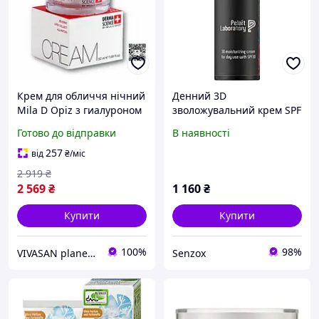
Крем для обличчя нічний
Денний 3D
Mila D Opiz з гиалуроном
зволожувальний крем SPF
Вівасан Cream
30 Pelart Laboratory
Готово до відправки
В наявності
Швейцарія 50 мл
Moisturizing Cream For
Day Use 50 мл
257
від
₴
/міс
2 919
₴
2 569
₴
1 160
₴
Купити
Купити
100%
98%
VIVASAN planet інтернет-магазин - склад
Senzox