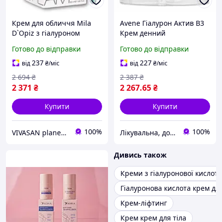
Крем для обличчя Mila
Avene Гіалурон Актив В3
D`Opiz з гіалуроном
Крем денний
Вівасан Day Cream
регенеруючий Avene
Готово до відправки
Готово до відправки
Швейцарія 50 мл
Hyaluron Activ B3 Crème
régénération cellulaire, 50
237
227
від
₴
/міс
від
₴
/міс
мл
2 694
₴
2 387
₴
2 371
₴
2 267
.65
₴
Купити
Купити
100%
100%
VIVASAN planet інтернет-магазин - склад
Лікувальна, доглядова та професійна косметика
Дивись також
Креми з гіалуронової кислот
Гіалуронова кислота крем дл
Крем-ліфтинг
Крем крем для тіла