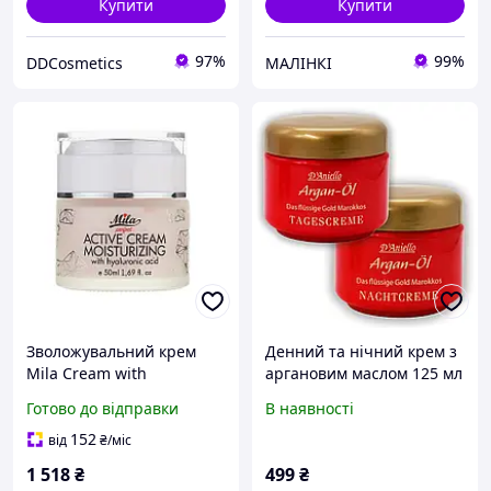
Купити
Купити
97%
99%
DDCosmetics
МАЛІНКІ
Зволожувальний крем
Денний та нічний крем з
Mila Cream with
аргановим маслом 125 мл
Hyaluronic acid Perfect з
D'Aniello
Готово до відправки
В наявності
гіалуроновою кислотою
50 мл (3702263069509)
152
від
₴
/міс
D10-2026
1 518
₴
499
₴