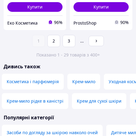
Купити
Купити
96%
90%
Еко Косметика
ProstoShop
1
2
3
...
Показано 1 - 29 товарів з 400+
Дивись також
Косметика і парфюмерія
Крем-мило
Уходная кос
Крем-мило рідке в каністрі
Крем для сухої шкіри
Популярні категорії
Засоби по догляду за шкірою навколо очей
Дитяче мил