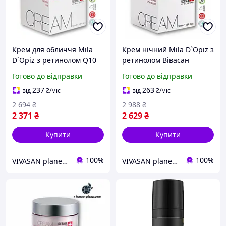
Крем для обличчя Mila
Крем нічний Mila D`Opiz з
D`Opiz з ретинолом Q10
ретинолом Вівасан
Вівасан Retinol Day Cream
Retinol night Cream
Готово до відправки
Готово до відправки
Швейцарія 50 мл
Швейцарія 50 мл
237
263
від
₴
/міс
від
₴
/міс
2 694
₴
2 988
₴
2 371
₴
2 629
₴
Купити
Купити
100%
100%
VIVASAN planet інтернет-магазин - склад
VIVASAN planet інтернет-магазин - склад