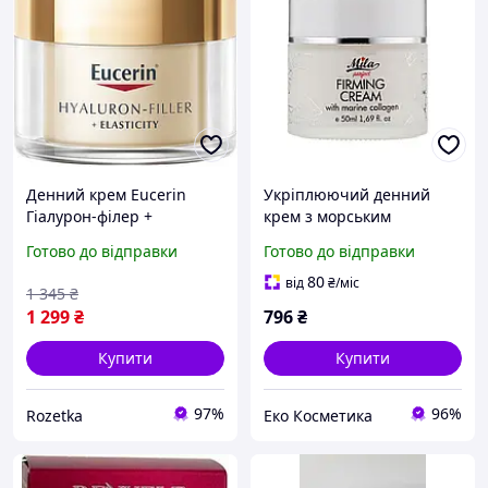
Денний крем Eucerin
Укріплюючий денний
Гіалурон-філер +
крем з морським
Еластісіті для
колагеном Firming day
Готово до відправки
Готово до відправки
біоревіталізації та
cream Mila Perfect 50 мл
підвищення пружності
80
від
₴
/міс
1 345
₴
шкіри із SPF30 50 мл
1 299
₴
796
₴
(4005800269783)
Купити
Купити
97%
96%
Rozetka
Еко Косметика