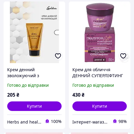
Крем денний
Крем для обличчя
зволожуючий з
ДЕННИЙ СУПЕРЛІФТИНГ
гіалуроном GOLDEN
55+ Гіалурон Lift Вітекс,
Готово до відправки
Готово до відправки
COLLECTION ТМ New Life
45мл
205
₴
430
₴
Купити
Купити
100%
98%
Herbs and health
Інтернет-магазин косметики "Lushlume"