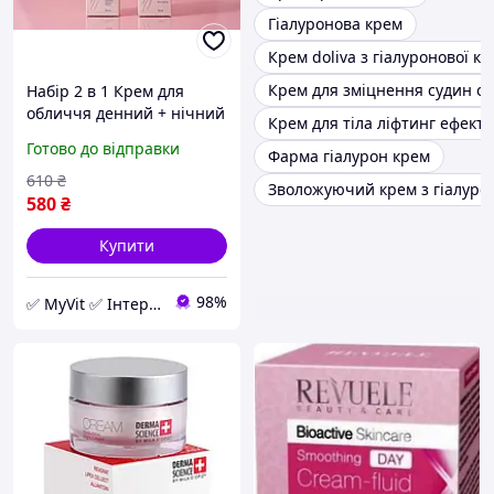
Гіалуронова крем
Крем doliva з гіалуронової к
Крем для зміцнення судин о
Набір 2 в 1 Крем для
обличчя денний + нічний
Крем для тіла ліфтинг ефект
3D HYALURON, Soika, 50
Готово до відправки
Фарма гіалурон крем
мл+50 мл (SOI-20030)
610
₴
Зволожуючий крем з гіалуро
580
₴
Купити
98%
✅ MyVit ✅ Інтернет-магазин товарів для здорового життя