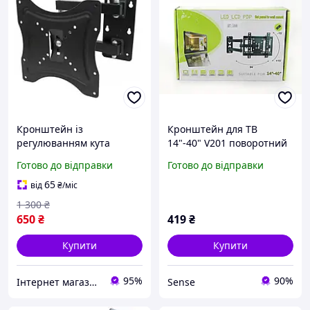
Кронштейн із
Кронштейн для ТВ
регулюванням кута
14"-40" V201 поворотний
нахилу кріплення для LED
настінний кронштейн для
Готово до відправки
Готово до відправки
телевізора на стіну vesa
телевізора, кріплення з
200x200 до 35 кг
нахилом SN27
65
від
₴
/міс
1 300
₴
650
₴
419
₴
Купити
Купити
95%
90%
Інтернет магазин «Smart Life»
Sense