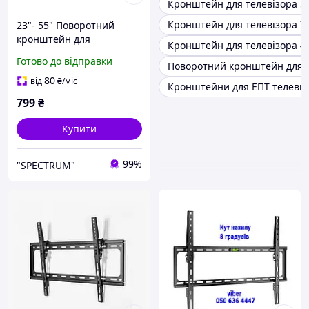
Кронштейн для телевізора 5
Кронштейн для телевізора 7
23"- 55" Поворотний
кронштейн для
Кронштейн для телевізора 4
телевізора з нахилом ICD-
Готово до відправки
Поворотний кронштейн для т
243 Настінне кріплення
телевізорів
80
від
₴
/міс
Кронштейни для ЕПТ телевіз
799
₴
Купити
99%
"SPECTRUM"