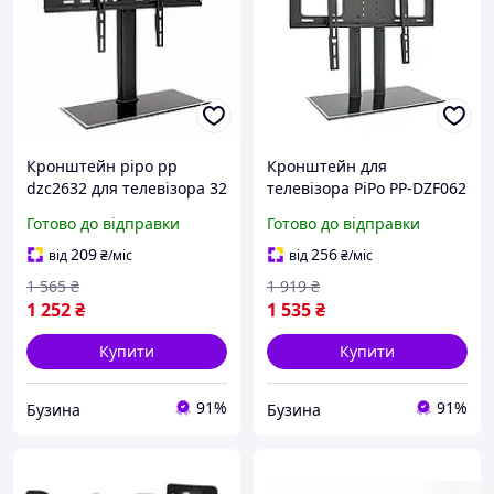
Кронштейн pipo pp
Кронштейн для
dzc2632 для телевізора 32
телевізора PiPo PP-DZF062
40 55 дюймів до 60 кг без
40-65 до 60 кг без нахилу
Готово до відправки
Готово до відправки
нахилу чорний buzyna
чорний buzyna
209
256
від
₴
/міс
від
₴
/міс
1 565
₴
1 919
₴
1 252
₴
1 535
₴
Купити
Купити
91%
91%
Бузина
Бузина