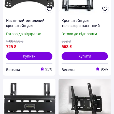
Настінний металевий
Кронштейн для
кронштейн для
телевізора настінний
телевізорів 14-42 дюйми
шарнірний для
Готово до відправки
Готово до відправки
з нахилом і поворотом до
встановлення на стіну з
25 кг FLAME
нахилом до 30 градусів
1 087
.50
₴
852
₴
FLAME
725
₴
568
₴
Купити
Купити
95%
95%
Веселка
Веселка