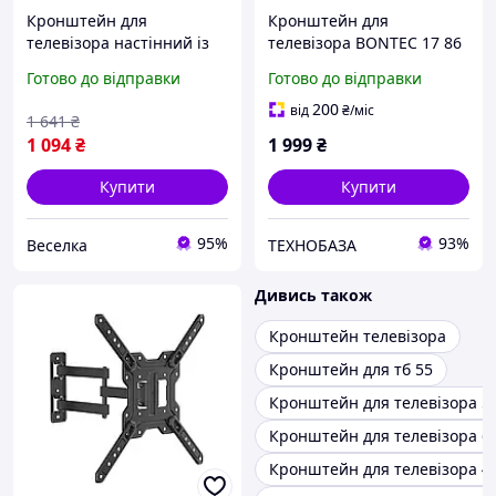
Кронштейн для
Кронштейн для
телевізора настінний із
телевізора BONTEC 17 86
нахилом і поворотом для
, нахил 0 10°, VESA
Готово до відправки
Готово до відправки
екранів 14-42 дюйми до
600×400, до 75 кг
35 кг FLAME
200
від
₴
/міс
1 641
₴
1 094
₴
1 999
₴
Купити
Купити
95%
93%
Веселка
ТЕХНОБАЗА
Дивись також
Кронштейн телевізора
Кронштейн для тб 55
Кронштейн для телевізора 5
Кронштейн для телевізора 6
Кронштейн для телевізора 4