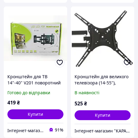
Кронштейн для ТВ
Кронштейн для великого
14"-40" V201 поворотний
телевізора (14-55"),
настінний кронштейн для
Кронштейн для
Готово до відправки
В наявності
телевізора, кріплення з
телевізора з
нахилом OM227
регулюванням нахилу,
419
₴
525
₴
XXK
Купити
Купити
91%
Інтернет-магазин товарів для дому "ОптМісто"
Інтернет-магазин "КАРАПУЗИК"