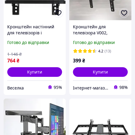
Кронштейн настінний
Кронштейн для
для телевізорів і
телевізора V002,
моніторів до 25 кг із
кріплення на стіну від 32
Готово до відправки
Готово до відправки
нахилом 15 градусів для
до 55 дюймів із
дому та офісу FLAME
регулюванням кута
4.2
(13)
1 146
₴
нахилу
764
₴
399
₴
Купити
Купити
95%
98%
Веселка
Інтернет-магазин «Gadgetarium»