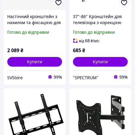
Настінний кронштейн з
37"-86" Кронштейн для
нахилом та фіксацією для
телевізора з корекцією
РК-телевізорів з
нахилу ITech PN6T
Готово до відправки
Готово до відправки
діагоналлю 32-65 дюймів
Кріплення для телевізора
на стіну Тримач для тб
68
від
₴
/міс
Плазма
2 089
₴
685
₴
Купити
Купити
99%
99%
SVStore
"SPECTRUM"