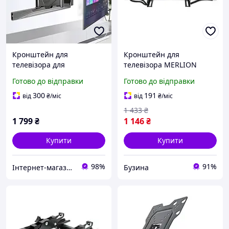
Кронштейн для
Кронштейн для
телевізора для
телевізора MERLION
діагоналей 45"-75" нахил і
поворотний з нахилом
Готово до відправки
Готово до відправки
поворот, кріплення
32-65 до 45кг VESA
тримач для ТВ
600x400mm чорний
300
191
від
₴
/міс
від
₴
/міс
buzyna
1 433
₴
1 799
₴
1 146
₴
Купити
Купити
98%
91%
Інтернет-магазин «Gadgetarium»
Бузина