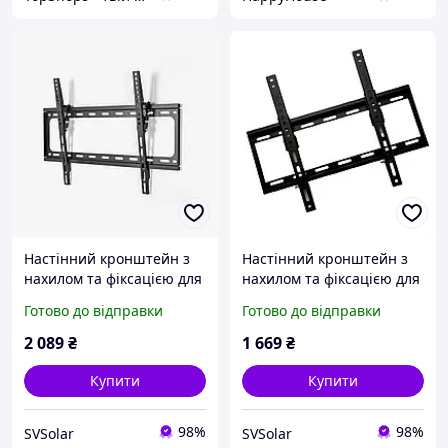
Настінний кронштейн з
Настінний кронштейн з
нахилом та фіксацією для
нахилом та фіксацією для
РК-телевізорів з
РК-телевізорів з
Готово до відправки
Готово до відправки
діагоналлю 32-65 дюймів
діагоналлю 26-55 дюймів
2 089
₴
1 669
₴
Купити
Купити
98%
98%
SVSolar
SVSolar