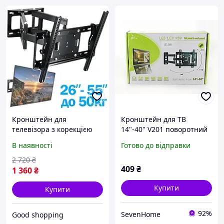
Кронштейн для
Кронштейн для ТВ
телевізора з корекцією
14"-40" V201 поворотний
нахилу (32-65"),
настінний кронштейн для
В наявності
Готово до відправки
Кронштейн поворотний
телевізора, кріплення з
для телевізора 49,
нахилом SV227
2 720
₴
409
₴
Кріплення 32 дюйми,
1 360
₴
XMU
Купити
Купити
92%
SevenHome
Good shopping