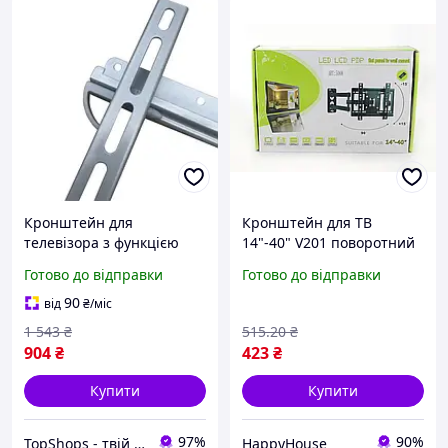
Кронштейн для
Кронштейн для ТВ
телевізора з функцією
14"-40" V201 поворотний
нахилу, Установка
настінний кронштейн для
Готово до відправки
Готово до відправки
поворотного телевізора,
телевізора, кріплення з
Стійки кронштейни для
нахилом HP227
90
від
₴
/міс
тв UM-43
1 543
₴
515
.20
₴
904
₴
423
₴
Купити
Купити
97%
90%
TopShops - твій інтернет магазин
HappyHouse