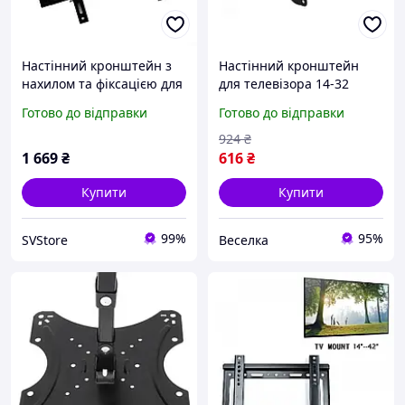
Настінний кронштейн з
Настінний кронштейн
нахилом та фіксацією для
для телевізора 14-32
РК-телевізорів з
дюйми з нахилом 15° і
Готово до відправки
Готово до відправки
діагоналлю 26-55 дюймів
поворотом 180° до 30 кг
FLAME
924
₴
1 669
₴
616
₴
Купити
Купити
99%
95%
SVStore
Веселка