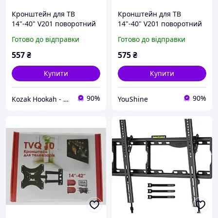
Кронштейн для ТВ
Кронштейн для ТВ
14"-40" V201 поворотний
14"-40" V201 поворотний
настінний кронштейн для
настінний кронштейн для
Готово до відправки
Готово до відправки
телевізора, кріплення з
телевізора, кріплення з
нахилом Топ продаж
нахилом YU227
557
₴
575
₴
Купити
Купити
90%
90%
Kozak Hookah - Магазин техніки та аксесуарів
YouShine