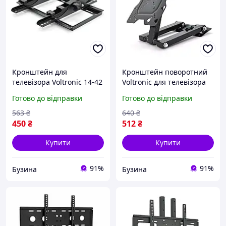
Кронштейн для
Кронштейн поворотний
телевізора Voltronic 14-42
Voltronic для телевізора
до 25 кг VESA 75x75
14-42, до 35 кг, нахил
Готово до відправки
Готово до відправки
чорний кут нахилу ±15°
±15°, чорний buzyna
buzyna
563
₴
640
₴
450
₴
512
₴
Купити
Купити
91%
91%
Бузина
Бузина