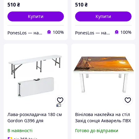
Помаранчевий Happy
Коричневий Happy Pocket
510
₴
510
₴
Pocket Z181436
Z181530
Купити
Купити
100%
100%
PonesLos ― наклейки, кухонні фартухи, декор приміщень
PonesLos ― наклейки, кухонні фартухи, декор приміщень
Лава-розкладачка 180 см
Вінілова наклейка на стіл
Gordon G396 для
Захід сонця Акварель ПВХ
відпочинку та пікніка на
плівка для меблів
В наявності
Готово до відправки
будь-якому заході
корабель сонце картина