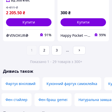
Море 600х1200 мм
368
від
₴
/міс
4 411
₴
2 205
.50
₴
300
₴
Купити
Купити
91%
99%
🍇VINOKUR🍇
Happy Pocket ― наклейки, кухонні фартухи, 3Д-панелі, підлога-пазл
1
2
3
...
Показано 1 - 29 товарів з 300+
Дивись також
Фартух вініловий
Кухонний фартух самоклейка
К
Фен стайлер
Фен браш gemei
Натуральна замша 