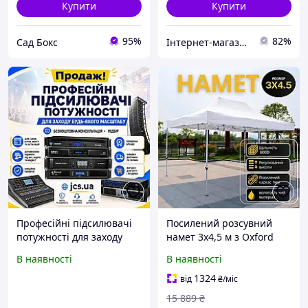
Купити
Купити
95%
82%
Сад Бокс
Інтернет-магазин TOOLS MAX
Професійні підсилювачі
Посилений розсувний
потужності для заходу
намет 3х4,5 м з Oxford
будь-якого масштабу!
800D ПВХ у білому кольорі
В наявності
В наявності
для будь-яких заходів
1324
від
₴
/міс
15 889
₴