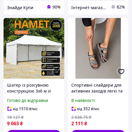
90%
82%
Знайди Купи
Інтернет-магазин TOOLS MAX
Шатер із розсувною
Спортивні слайдери для
конструкцією 3х6 м зі
активних заходів легкі та
стінками з Oxford 600D у
компактні безпечні на
Готово до відправки
В наявності
білому кольорі для будь-
будь-яких поверхнях Leo
яких заходів
Natural
1510
352
від
₴
/міс
від
₴
/міс
18 127
₴
2 638
.75
₴
9 063
₴
2 111
₴