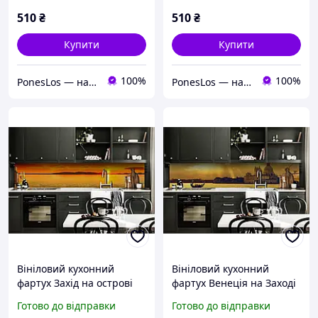
510
₴
510
₴
Купити
Купити
100%
100%
PonesLos ― наклейки, кухонні фартухи, декор приміщень
PonesLos ― наклейки, кухонні фартухи, декор приміщень
Вініловий кухонний
Вініловий кухонний
фартух Захід на острові
фартух Венеція на Заході
наклейка для кухні ПВХ
наклейка для кухні
Готово до відправки
Готово до відправки
сонце Море
гондола Місто