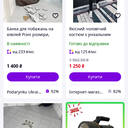
Банка для побажань на
Якісний чоловічий
ювілей Різні розміри,
костюм з унікальним
дизайни та кольори
дизайном і сучасним
В наявності
Готово до відправки
кроєм від бренда ЗК для
будь-яких заходів
233
125
від
₴
/міс
від
₴
/міс
1 562
.50
₴
1 400
₴
1 250
₴
Купити
Купити
92%
82%
Podarynku Ukraine
Інтернет-магазин Already Better