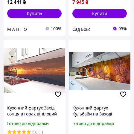
12 441
₴
7 945
₴
Купити
Купити
100%
95%
М А Н Г О
Сад Бокс
Кухонний фартух Захід
Кухонний фартух
сонця в горах вініловий
Кульбаби на Заході
наклейка для кухні
вінілова наклейка для
Готово до відправки
Готово до відправки
коричневий 60х200 см
кухні відблиски світло
Happy Pocket Z180268
Happy Pocket Z181302
5.0
(1)