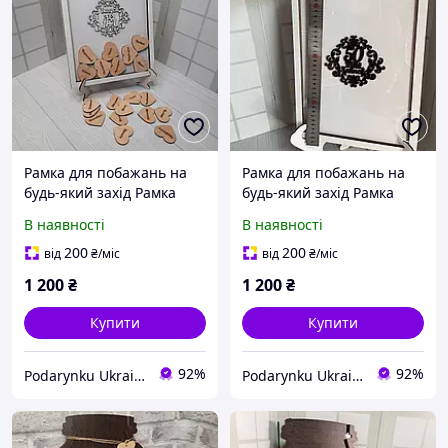
Рамка для побажань на
Рамка для побажань на
будь-який захід Рамка
будь-який захід Рамка
побажань на випускний
побажань на ювілей
В наявності
В наявності
200
200
від
₴
/міс
від
₴
/міс
1 200
₴
1 200
₴
Купити
Купити
92%
92%
Podarynku Ukraine
Podarynku Ukraine