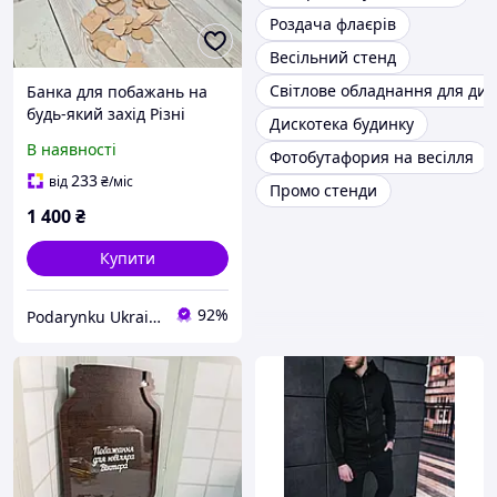
Роздача флаєрів
Весільний стенд
Світлове обладнання для дис
Банка для побажань на
будь-який захід Різні
Дискотека будинку
розміри, дизайни та
В наявності
Фотобутафория на весілля
кольори
233
від
₴
/міс
Промо стенди
1 400
₴
Купити
92%
Podarynku Ukraine