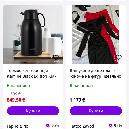
Термос-конференція
Вишукане довге плаття
Kamille Black Edition KM-
жіноче на фігурі ідеально
2220, 2,5 л стиль і
підійде для будь-яких
В наявності
В наявності
надійність для будь-якого
заходів.
заходу
1 699
₴
849
.50
₴
1 179
₴
Купити
Купити
95%
95%
Гарне Діло
Tattoo Zavod