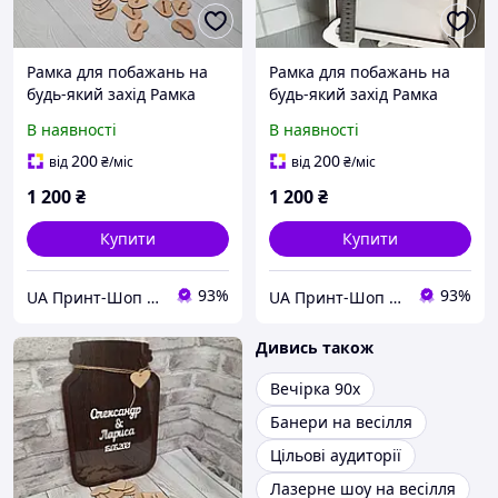
Рамка для побажань на
Рамка для побажань на
будь-який захід Рамка
будь-який захід Рамка
побажань на випускний
побажань на ювілей
В наявності
В наявності
200
200
від
₴
/міс
від
₴
/міс
1 200
₴
1 200
₴
Купити
Купити
93%
93%
UA Принт-Шоп ​💙💛
UA Принт-Шоп ​💙💛
Дивись також
Вечірка 90х
Банери на весілля
Цільові аудиторії
Лазерне шоу на весілля