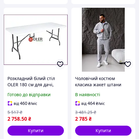
Розкладний білий стіл
Чоловічий костюм
OLER 180 см для дачі,
класика жакет штани
дому та заходів зручний і
Готово до відправки
В наявності
компактний варіант для
будь-яких подій.
460
464
від
₴
/міс
від
₴
/міс
5 517
₴
3 481
.25
₴
2 758
.50
₴
2 785
₴
Купити
Купити