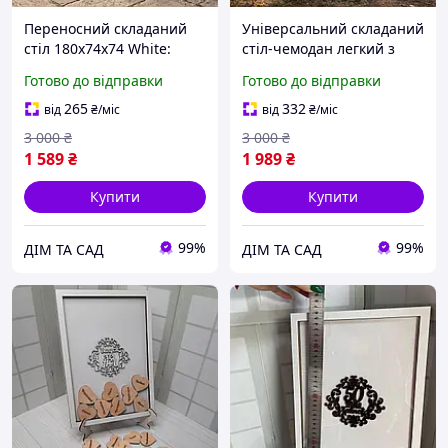
Переносний складаний
Універсальний складаний
стіл 180x74x74 White:
стіл-чемодан легкий з
Стабільна конструкція,
ручкою HDPE стільниця
Готово до відправки
Готово до відправки
компактне складання та
180×74×74 см
універсальність для будь-
навантаження до 100кг)
265
332
від
₴
/міс
від
₴
/міс
яких заходів
для будь-яких заходів
3 000
₴
3 000
₴
1 589
₴
1 989
₴
Купити
Купити
99%
99%
ДІМ ТА САД
ДІМ ТА САД