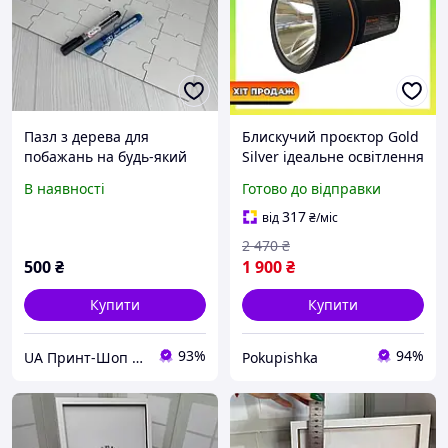
Пазл з дерева для
Блискучий проєктор Gold
побажань на будь-який
Silver ідеальне освітлення
захід Розмір 30*40 см
для будь-якого заходу
В наявності
Готово до відправки
317
від
₴
/міс
2 470
₴
500
₴
1 900
₴
Купити
Купити
93%
94%
UA Принт-Шоп ​💙💛
Pokupishka