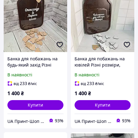
Банка для побажань на
Банка для побажань на
будь-який захід Різні
ювілей Різні розміри,
розміри, дизайни та
дизайни та кольори
В наявності
В наявності
кольори
233
233
від
₴
/міс
від
₴
/міс
1 400
₴
1 400
₴
Купити
Купити
93%
93%
UA Принт-Шоп ​💙💛
UA Принт-Шоп ​💙💛