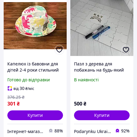
Капелюх із бавовни для
Пазл з дерева для
дітей 2-4 роки стильний
побажань на будь-який
та комфортний для будь-
захід Розмір 30*40 см
Готово до відправки
В наявності
яких заходів бренда
Cotton Kids
30
від
₴
/міс
376
.25
₴
301
₴
500
₴
Купити
Купити
88%
92%
Інтернет-магазин Min Price
Podarynku Ukraine