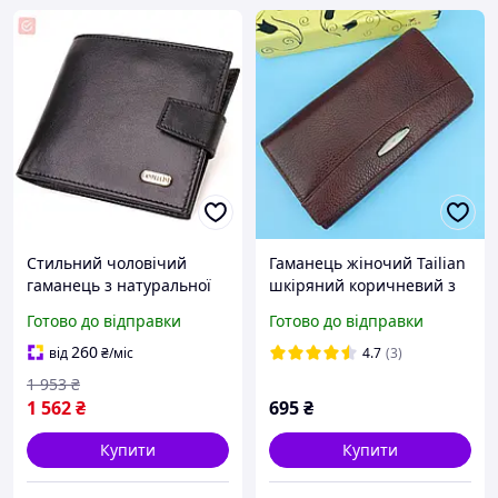
Стильний чоловічий
Гаманець жіночий Tailian
гаманець з натуральної
шкіряний коричневий з
гладкої шкіри CANPELLINI
натуральної шкіри шкіра
Готово до відправки
Готово до відправки
21880 Чорний
260
від
₴
/міс
4.7
(3)
1 953
₴
1 562
₴
695
₴
Купити
Купити