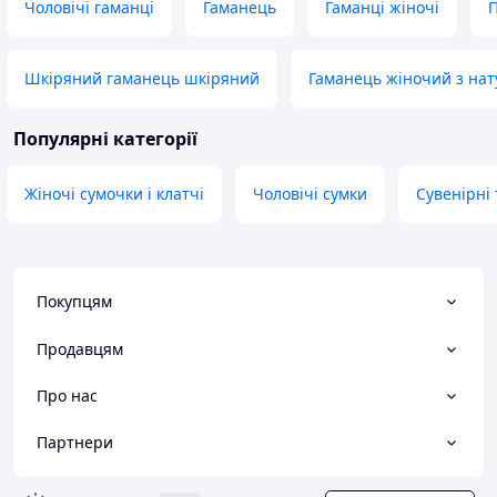
Чоловічі гаманці
Гаманець
Гаманці жіночі
П
Шкіряний гаманець шкіряний
Гаманець жіночий з нат
Популярні категорії
Жіночі сумочки і клатчі
Чоловічі сумки
Сувенірні
Покупцям
Продавцям
Про нас
Партнери