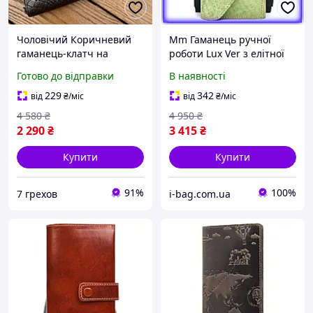
Чоловічий Коричневий
Mm Гаманець ручної
гаманець-клатч на
роботи Lux Ver з елітної
блискавці з блоком під
шкіри TARWA унісекс
Готово до відправки
В наявності
картки із натуральної
зелений дизайнерський
шкіри Marco Coverna
для зберігання д Maxi7\Q
229
342
від
₴
/міс
від
₴
/міс
MC086-5901С
4 580
₴
4 950
₴
2 290
₴
3 415
₴
Купити
Купити
91%
100%
7 грехов
i-bag.com.ua