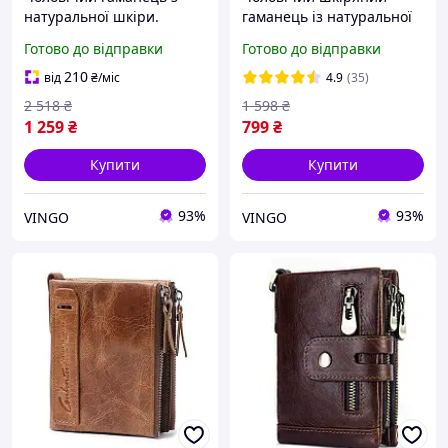
натуральної шкіри.
гаманець із натуральної
Чоловічий клатч.
шкіри (Волов'яча шкіра) з
Готово до відправки
Готово до відправки
Шкіряний гаманець
Rfid-захистом. Портмоне
чоловічий портмоне зі
зі шкіри
210
від
₴
/міс
4.9
(35)
шкіри Чорний
2 518
₴
1 598
₴
1 259
₴
799
₴
Купити
Купити
93%
93%
VINGO
VINGO