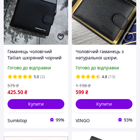
Гаманець чоловічий
Чоловічий гаманець з
Tailian шкіряний чорний
натуральної шкіри.
маленький тонкий
Шкіряний гаманець
Готово до відправки
Готово до відправки
портмоне з натуральної
чоловічий портмоне зі
шкіри гаманці чоловічі
шкіри Чорний
5.0
(2)
4.8
(13)
575
₴
1 198
₴
425
.50
₴
599
₴
Купити
Купити
99%
93%
Sumkitop
VINGO