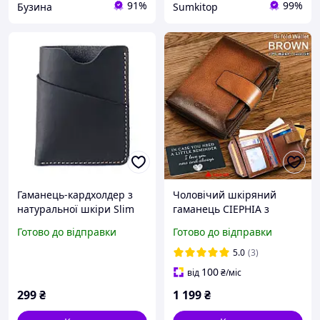
91%
99%
Бузина
Sumkitop
Гаманець-кардхолдер з
Чоловічий шкіряний
натуральної шкіри Slim
гаманець CIEPHIA з
(Чорний)
блискавкою, великий
Готово до відправки
Готово до відправки
місткий, натуральна
шкіра
5.0
(3)
100
від
₴
/міс
299
₴
1 199
₴