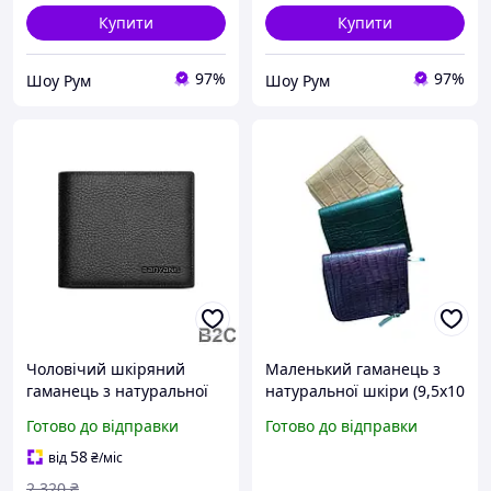
Купити
Купити
97%
97%
Шоу Рум
Шоу Рум
Чоловічий шкіряний
Маленький гаманець з
гаманець з натуральної
натуральної шкіри (9,5х10
шкіри, 2 відділення для
см)
Готово до відправки
Готово до відправки
готівки, 5 кишень для
карт, стильний аксесуар.
58
від
₴
/міс
2 320
₴