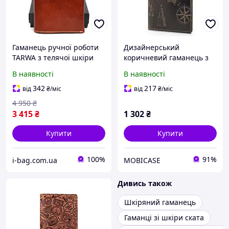
Гаманець ручної роботи
Дизайнерський
TARWA з телячої шкіри
коричневий гаманець з
медового кольору унісекс
натуральної шкіри,
В наявності
В наявності
дизайнерський з кнопкою
колекція "7 wonders of the
та мішечком для
world"
342
217
від
₴
/міс
від
₴
/міс
зберігання. (653315)
4 950
₴
3 415
₴
1 302
₴
Купити
Купити
100%
91%
i-bag.com.ua
MOBICASE
Дивись також
Шкіряний гаманець
Гаманці зі шкіри ската