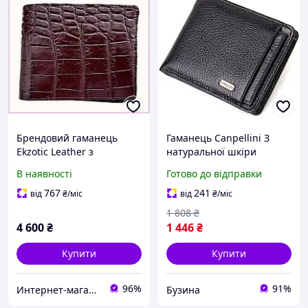
Брендовий гаманець
Гаманець Canpellini З
Ekzotic Leather з
натуральної шкіри
рельєфом крокодила,
Чорний (21875) a
В наявності
Готово до відправки
8820ATE685
767
241
від
₴
/міс
від
₴
/міс
1 808
₴
4 600
₴
1 446
₴
Купити
Купити
96%
91%
Интернет-магазин TVOЁ
Бузина