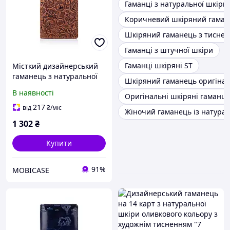
Гаманці з натуральної шкіри
Коричневий шкіряний гаман
Шкіряний гаманець з тисне
Гаманці з штучної шкіри
Гаманці шкіряні ST
Місткий дизайнерський
гаманець з натуральної
Шкіряний гаманець оригінал
матової шкіри рыжого
В наявності
Оригінальні шкіряні гаманці
кольору, колекція "let's Go
Travel"
217
від
₴
/міс
Жіночий гаманець із натурал
1 302
₴
Купити
91%
MOBICASE