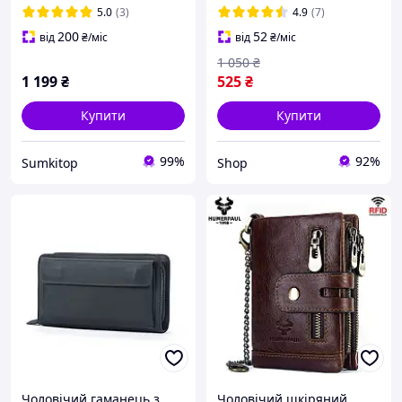
натуральної шкіри
гаманець з натуральної
5.0
(3)
4.9
(7)
шкіри tox
200
52
від
₴
/міс
від
₴
/міс
1 050
₴
1 199
₴
525
₴
Купити
Купити
99%
92%
Sumkitop
Shop
Чоловічий гаманець з
Чоловічий шкіряний