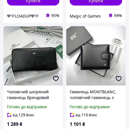
Купити
Купити
95%
94%
💙💛LOADUP💙💛
Magic of Games
Чоловічий шкіряний
Гаманець MONTBLANC,
гаманець брендовий
чоловічий гаманець з
Lacoste стильне портмоне
натуральної шкіри,
Готово до відправки
Готово до відправки
на блискавці з
гаманець чорного
натуральної шкіри
кольору
129
110
від
₴
/міс
від
₴
/міс
Лакосте на подарунок
1 289
₴
1 101
₴