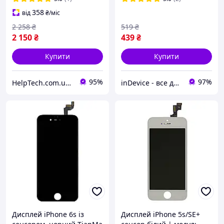
358
від
₴
/міс
2 258
₴
519
₴
2 150
₴
439
₴
Купити
Купити
95%
97%
HelpTech.com.ua — 12 років на ринку, гарантія якості 👌
inDevice - все для Вашого девайсу
Дисплей iPhone 6s із
Дисплей iPhone 5s/SE+