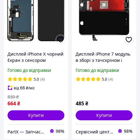
Дисплей iPhone X чорний
Дисплей iPhone 7 модуль
Екран з сенсором
в зборі з тачскріном і
(модуль) Incell
рамкою чорний, Tianma
Готово до відправки
Готово до відправки
5.0
(4)
5.0
(4)
66
від
₴
/міс
830
₴
664
₴
485
₴
Купити
Купити
98%
98%
PartX — Запчастини для смартфонів
Сервісний центр Екран