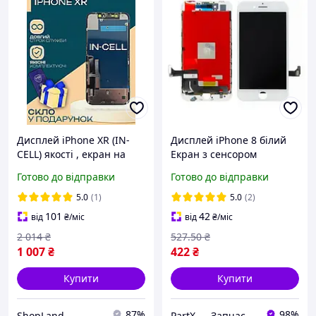
Дисплей iPhone XR (IN-
Дисплей iPhone 8 білий
CELL) якості , екран на
Екран з сенсором
Айфон ХР
(модуль)
Готово до відправки
Готово до відправки
5.0
(1)
5.0
(2)
101
42
від
₴
/міс
від
₴
/міс
2 014
₴
527
.50
₴
1 007
₴
422
₴
Купити
Купити
87%
98%
ShopLand
PartX — Запчастини для смартфонів