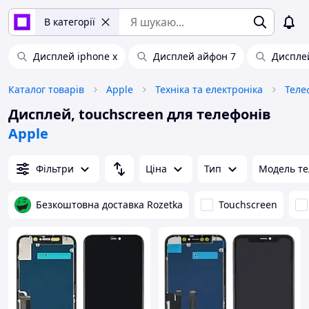
В категорії
Дисплей iphone x
Дисплей айфон 7
Дисплей
Каталог товарів
Apple
Техніка та електроніка
Теле
Дисплей, touchscreen для телефонів
Apple
Фільтри
Ціна
Тип
Модель т
Безкоштовна доставка Rozetka
Touchscreen