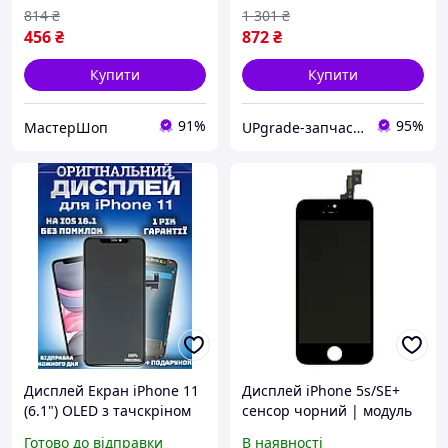
814
₴
1 301
₴
456
₴
872
₴
Купити
Купити
91%
95%
МастерШоп
UPgrade-запчастини для мобільних телефонів та планшетів
Дисплей Екран iPhone 11
Дисплей iPhone 5s/SE+
(6.1") OLED з тачскріном
сенсор чорний | модуль
(сенсором) Айфон 11 Олед
Готово до відправки
В наявності