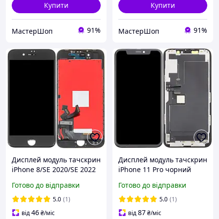
Купити
Купити
91%
91%
МастерШоп
МастерШоп
Дисплей модуль тачскрин
Дисплей модуль тачскрин
iPhone 8/SE 2020/SE 2022
iPhone 11 Pro чорний
чорний TianMa (TM)
Готово до відправки
Готово до відправки
5.0
(1)
5.0
(1)
46
87
від
₴
/міс
від
₴
/міс