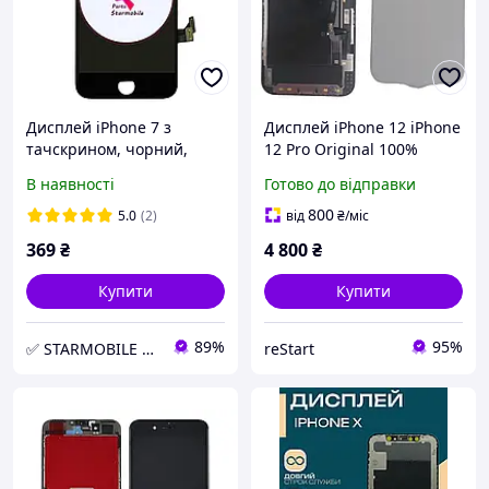
Дисплей iPhone 7 з
Дисплей iPhone 12 iPhone
тачскрином, чорний,
12 Pro Original 100%
TianMa | модуль
Apple з тачскріном Black
В наявності
Готово до відправки
800
5.0
(2)
від
₴
/міс
369
₴
4 800
₴
Купити
Купити
89%
95%
✅ STARMOBILE PARTS Інтернет-магазин запчастин для ремонту мобільного телефону та планшета
reStart