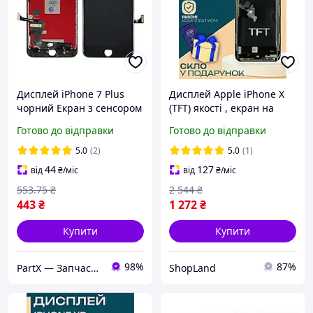
Дисплей iPhone 7 Plus
Дисплей Apple iPhone X
чорний Екран з сенсором
(TFT) якості , екран на
(модуль)
Айфон Х
Готово до відправки
Готово до відправки
5.0
(2)
5.0
(1)
44
127
від
₴
/міс
від
₴
/міс
553
.75
₴
2 544
₴
443
₴
1 272
₴
Купити
Купити
98%
87%
PartX — Запчастини для смартфонів
ShopLand