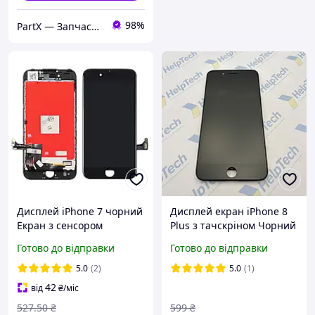
98%
PartX — Запчастини для смартфонів
Дисплей iPhone 7 чорний
Дисплей екран iPhone 8
Екран з сенсором
Plus з тачскріном Чорний
(модуль)
Original PRC (гарантія 3
Готово до відправки
Готово до відправки
міс.)
5.0
(2)
5.0
(1)
42
від
₴
/міс
527
.50
₴
599
₴