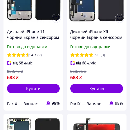
Дисплей iPhone 11
Дисплей iPhone XR
чорний Екран з сенсором
чорний Екран з сенсором
(модуль) GX
(модуль)
Готово до відправки
Готово до відправки
4.7
(9)
5.0
(3)
68
68
від
₴
/міс
від
₴
/міс
853
.75
₴
853
.75
₴
683
₴
683
₴
Купити
Купити
98%
98%
PartX — Запчастини для смартфонів
PartX — Запчастини для смартфонів