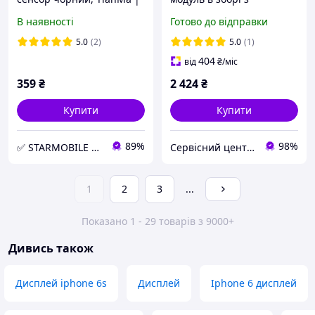
модуль
тачскріном і рамкою,
В наявності
Готово до відправки
Original PRC ref, чорний
5.0
(2)
5.0
(1)
404
від
₴
/міс
359
₴
2 424
₴
Купити
Купити
89%
98%
✅ STARMOBILE PARTS Інтернет-магазин запчастин для ремонту мобільного телефону та планшета
Сервісний центр Екран
1
2
3
...
Показано 1 - 29 товарів з 9000+
Дивись також
Дисплей iphone 6s
Дисплей
Iphone 6 дисплей