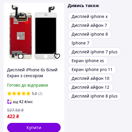
Дивись також
Дисплей iphone x
Дисплей айфон 7
Дисплей iphone 8
Iphone 7
Дисплей iphone 7 plus
Екран iphone xs
Екран iphone pro 11
Дисплей iPhone 6s білий
Екран з сенсором
Дисплей айфон 10
(модуль)
Готово до відправки
Дисплей айфон 12
5.0
(2)
Дисплей iphone 8 plus
42
від
₴
/міс
527
.50
₴
422
₴
Купити