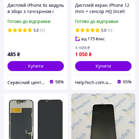
Дисплей iPhone 6s модуль
Дисплей екран iPhone 12
в зборі з тачскріном і
mini + сенсор HQ Incell
рамкою чорний, Tianma
(гарантія 3 міс.)
Готово до відправки
Готово до відправки
5.0
(1)
5.0
(1)
175
від
₴
/міс
1 103
₴
485
₴
1 050
₴
Купити
Купити
98%
95%
Сервісний центр Екран
HelpTech.com.ua — 12 років на ринку, гарантія якості 👌