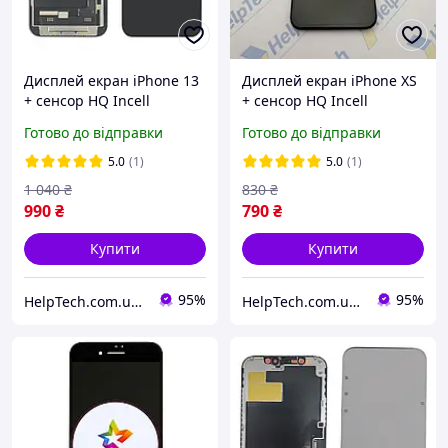
Дисплей екран iPhone 13
Дисплей екран iPhone XS
+ сенсор HQ Incell
+ сенсор HQ Incell
(гарантія 3 міс.)
(гарантія 3 міс.)
Готово до відправки
Готово до відправки
5.0
(1)
5.0
(1)
1 040
₴
830
₴
990
₴
790
₴
Купити
Купити
95%
95%
HelpTech.com.ua — 12 років на ринку, гарантія якості 👌
HelpTech.com.ua — 12 років на ринку, гарантія якості 👌