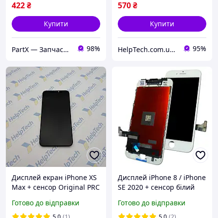
422
₴
570
₴
Купити
Купити
98%
95%
PartX — Запчастини для смартфонів
HelpTech.com.ua — 12 років на ринку, гарантія якості 👌
Дисплей екран iPhone XS
Дисплей iPhone 8 / iPhone
Max + сенсор Original PRC
SE 2020 + сенсор білий
OLED (гарантія 3 міс.)
Готово до відправки
Готово до відправки
5.0
(1)
5.0
(2)