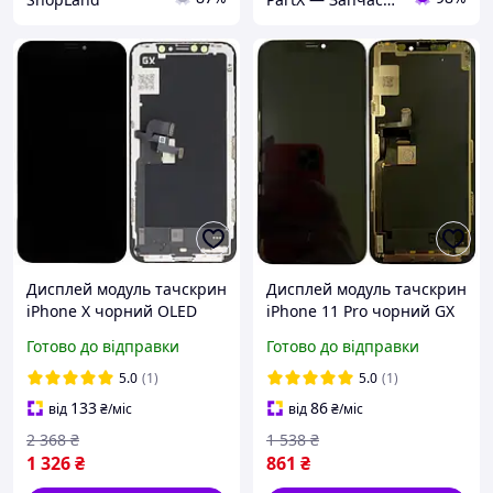
Дисплей модуль тачскрин
Дисплей модуль тачскрин
iPhone X чорний OLED
iPhone 11 Pro чорний GX
Hard GX NEW
Готово до відправки
Готово до відправки
5.0
(1)
5.0
(1)
133
86
від
₴
/міс
від
₴
/міс
2 368
₴
1 538
₴
1 326
₴
861
₴