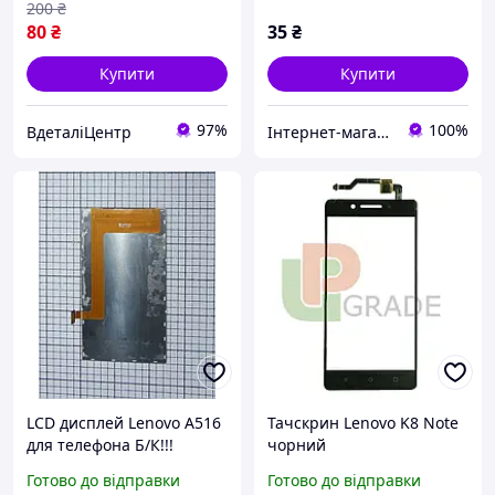
200
₴
80
₴
35
₴
Купити
Купити
97%
100%
ВдеталіЦентр
Інтернет-магазин "Он лайн"
LCD дисплей Lenovo A516
Тачскрин Lenovo K8 Note
для телефона Б/К!!!
чорний
ORIGINAL
Готово до відправки
Готово до відправки