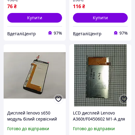
76
₴
116
₴
Купити
Купити
97%
97%
ВдеталіЦентр
ВдеталіЦентр
Дисплей lenovo s650
LCD дисплей Lenovo
модуль білий сервісний
A360t/F0450602 M1-A для
оригінал (новий)
телефона Б/У!!! ORIGINAL
Готово до відправки
Готово до відправки