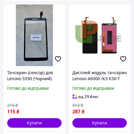
Тачскрин (сенсор) для
Дисплей модуль тачскрин
Lenovo S930 (Чорний)
Lenovo A6000 /K3 K30-T
(оригінал)
/K30-W чорний
Готово до відправки
Готово до відправки
29
від
₴
/міс
215
₴
513
₴
115
₴
287
₴
Купити
Купити