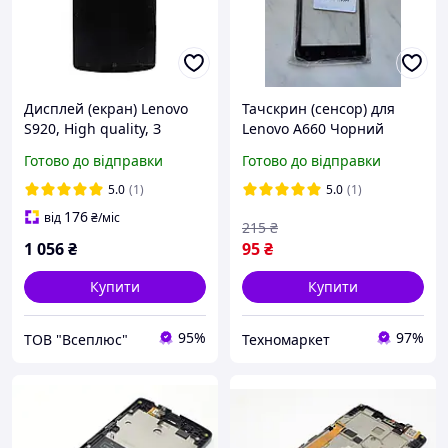
Дисплей (екран) Lenovo
Тачскрин (сенсор) для
S920, High quality, З
Lenovo A660 Чорний
сенсорним склом, Без
(оригінал)
Готово до відправки
Готово до відправки
рамки, Чорний
5.0
(1)
5.0
(1)
176
від
₴
/міс
215
₴
1 056
₴
95
₴
Купити
Купити
95%
97%
ТОВ "Всеплюс"
Техномаркет