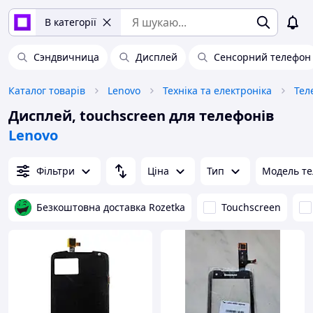
В категорії
Сэндвичница
Дисплей
Сенсорний телефон
Каталог товарів
Lenovo
Техніка та електроніка
Тел
Дисплей, touchscreen для телефонів
Lenovo
Фільтри
Ціна
Тип
Модель т
Безкоштовна доставка Rozetka
Touchscreen