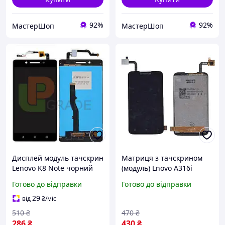
92%
92%
МастерШоп
МастерШоп
Дисплей модуль тачскрин
Матриця з тачскрином
Lenovo K8 Note чорний
(модуль) Lnovo A316i
Venom Black
чорний
Готово до відправки
Готово до відправки
29
від
₴
/міс
510
₴
470
₴
286
₴
430
₴