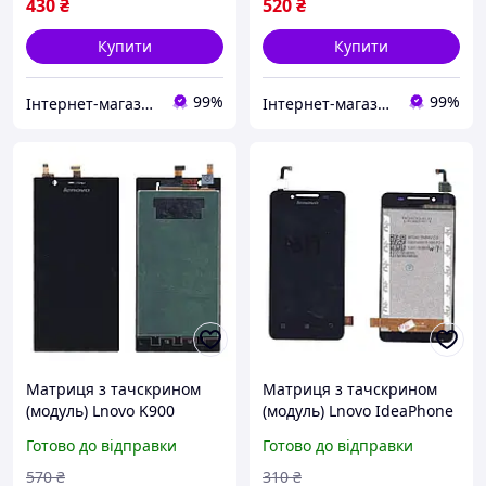
430
₴
520
₴
Купити
Купити
99%
99%
Інтернет-магазин "SmartPart"
Інтернет-магазин "SmartPart"
Матриця з тачскрином
Матриця з тачскрином
(модуль) Lnovo K900
(модуль) Lnovo IdeaPhone
чорний
A319 чорний
Готово до відправки
Готово до відправки
570
₴
310
₴