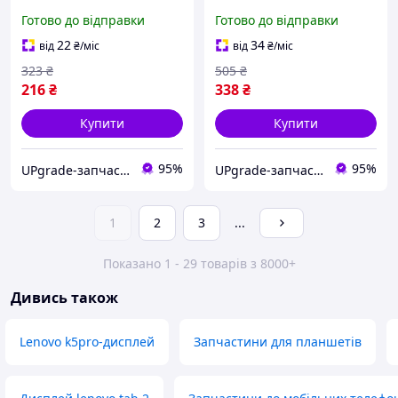
/K30-W чорний
Готово до відправки
Готово до відправки
22
34
від
₴
/міс
від
₴
/міс
323
₴
505
₴
216
₴
338
₴
Купити
Купити
95%
95%
UPgrade-запчастини для мобільних телефонів та планшетів
UPgrade-запчастини для мобільних телефонів та планшетів
1
2
3
...
Показано 1 - 29 товарів з 8000+
Дивись також
Lenovo k5pro-дисплей
Запчастини для планшетів