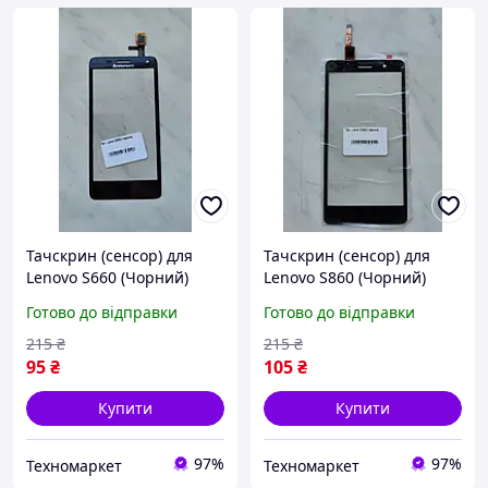
Тачскрин (сенсор) для
Тачскрин (сенсор) для
Lenovo S660 (Чорний)
Lenovo S860 (Чорний)
(оригінал)
(оригінал)
Готово до відправки
Готово до відправки
215
₴
215
₴
95
₴
105
₴
Купити
Купити
97%
97%
Техномаркет
Техномаркет