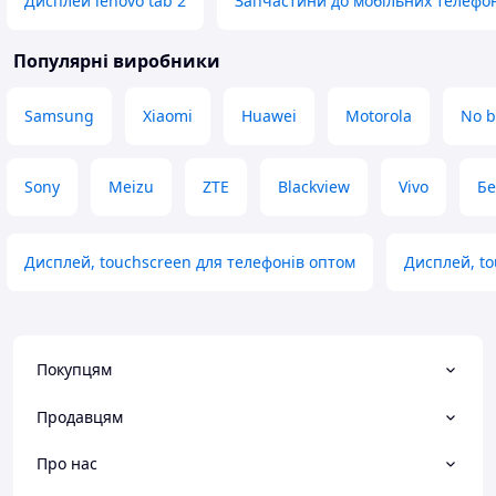
Дисплей lenovo tab 2
Запчастини до мобільних телефо
Популярні виробники
Samsung
Xiaomi
Huawei
Motorola
No b
Sony
Meizu
ZTE
Blackview
Vivo
Бе
Дисплей, touchscreen для телефонів оптом
Дисплей, to
Покупцям
Продавцям
Про нас