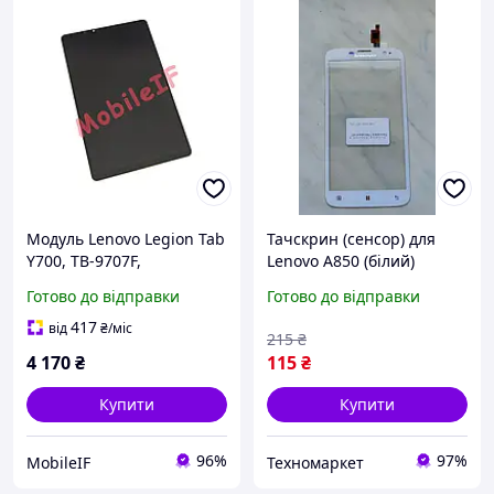
Модуль Lenovo Legion Tab
Тачскрин (сенсор) для
Y700, TB-9707F,
Lenovo A850 (білий)
PP8807DB1-1-41 Дисплей
(оригінал)
Готово до відправки
Готово до відправки
+ Сенсор
417
від
₴
/міс
215
₴
4 170
₴
115
₴
Купити
Купити
96%
97%
MobileIF
Техномаркет