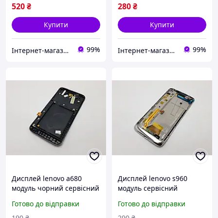
520
₴
280
₴
Купити
Купити
99%
99%
Інтернет-магазин "SmartPart"
Інтернет-магазин "SmartPart"
Дисплей lenovo a680
Дисплей lenovo s960
модуль чорний сервісний
модуль сервісний
оригінал (новий)
оригінал (новий)
Готово до відправки
Готово до відправки
190
₴
290
₴