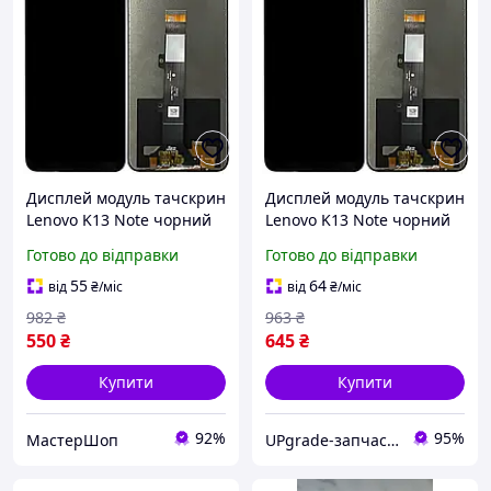
Дисплей модуль тачскрин
Дисплей модуль тачскрин
Lenovo K13 Note чорний
Lenovo K13 Note чорний
Готово до відправки
Готово до відправки
55
64
від
₴
/міс
від
₴
/міс
982
₴
963
₴
550
₴
645
₴
Купити
Купити
92%
95%
МастерШоп
UPgrade-запчастини для мобільних телефонів та планшетів