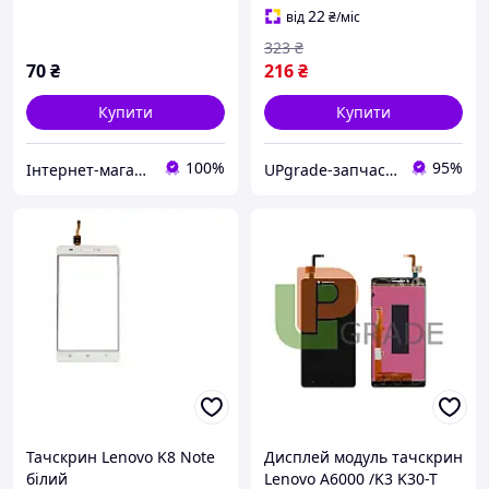
22
від
₴
/міс
323
₴
70
₴
216
₴
Купити
Купити
100%
95%
Інтернет-магазин "Он лайн"
UPgrade-запчастини для мобільних телефонів та планшетів
Тачскрин Lenovo K8 Note
Дисплей модуль тачскрин
білий
Lenovo A6000 /K3 K30-T