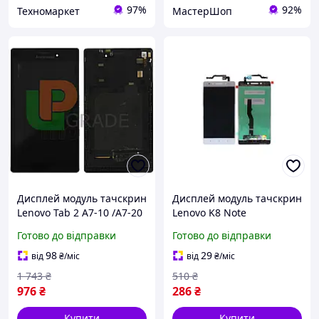
97%
92%
Техномаркет
МастерШоп
Дисплей модуль тачскрин
Дисплей модуль тачскрин
Lenovo Tab 2 A7-10 /A7-20
Lenovo K8 Note
чорний з рамкою
золотистий Fine Gold
Готово до відправки
Готово до відправки
98
29
від
₴
/міс
від
₴
/міс
1 743
₴
510
₴
976
₴
286
₴
Купити
Купити