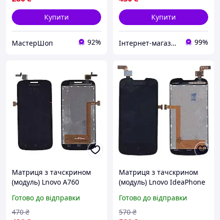
Купити
Купити
92%
99%
МастерШоп
Інтернет-магазин "SmartPart"
Матриця з тачскрином
Матриця з тачскрином
(модуль) Lnovo A760
(модуль) Lnovo IdeaPhone
чорний
A690 чорний
Готово до відправки
Готово до відправки
470
₴
570
₴