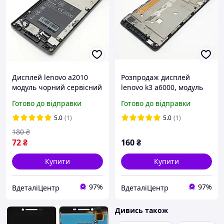
Дисплей lenovo a2010
Розпродаж дисплей
модуль чорний сервісний
lenovo k3 a6000, модуль
оригінал з розборки
сервісний оригінал з
Готово до відправки
Готово до відправки
розборки
5.0
(1)
5.0
(1)
180
₴
72
₴
160
₴
Купити
Купити
97%
97%
ВдеталіЦентр
ВдеталіЦентр
Дивись також