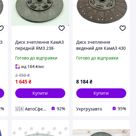
АЗ
Диск зчеплення КамАЗ
Диск зчеплення
передній ЯМЗ 238-
ведений для КамАЗ 430
1601130-Б
130 000 206
Готово до відправки
Готово до відправки
164
від
₴
/міс
2 350
₴
1 645
₴
8 184
₴
Купити
Купити
2%
92%
95%
🇺🇦 АвтоСфера 🇺🇦
Укргрузавто