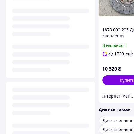
1878 000 205 Д
зчеплення
ведмедиковий
В наявності
МАЗ ЄВРО-2 (К
16S151) знятий 
1720
від
₴
/міс
КПП
10 320
₴
Купит
Інтернет-магазин запчастин МАЗ КАМАЗ КРАЗ ЗИЛ ГАЗ "Орбіта Запчастина"
Дивись також