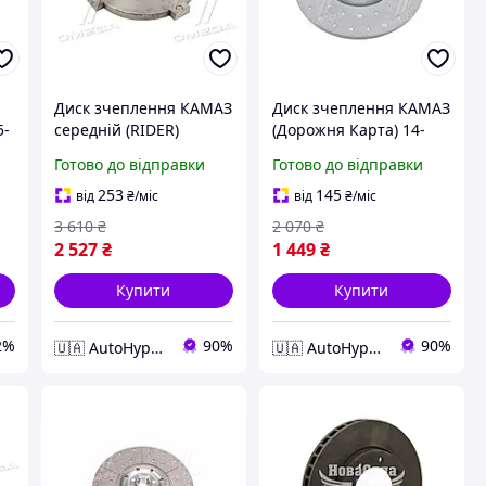
Диск зчеплення КАМАЗ
Диск зчеплення КАМАЗ
5-
середній (RIDER)
(Дорожня Карта) 14-
00
14.1601094-10
1601130
Готово до відправки
Готово до відправки
253
145
від
₴
/міс
від
₴
/міс
3 610
₴
2 070
₴
2 527
₴
1 449
₴
Купити
Купити
2%
90%
90%
🇺🇦 AutoHype🇺🇦
🇺🇦 AutoHype🇺🇦