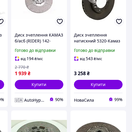
з
Диск зчеплення КАМАЗ
Диск зчеплення
б/асб (RIDER) 142-
натискний 5320-Камаз
1601130
плита (КамАЗ)
Готово до відправки
Готово до відправки
,,14.1601093|
194
543
від
₴
/міс
від
₴
/міс
2 770
₴
1 939
₴
3 258
₴
Купити
Купити
0%
90%
99%
🇺🇦 AutoHype🇺🇦
НоваСила