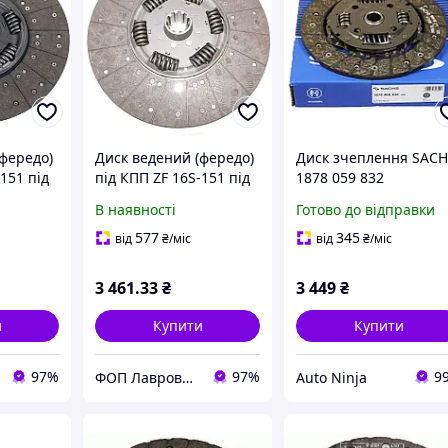
фередо)
Диск ведений (фередо)
Диск зчеплення SAC
151 під
під КПП ZF 16S-151 під
1878 059 832
ружин
вал 51мм (6 пружин
В наявності
Готово до відправки
ог
відкритих) аналог
ne,
SACHS, 1878 000 205
577
345
від
₴
/міс
від
₴
/міс
00 205
3 461
.33
₴
3 449
₴
и
Купити
Купити
97%
97%
9
ФОП Лаврова Марія Михайлівна
Auto Ninja