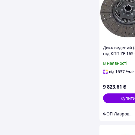
Диск ведений (
під КПП ZF 16S-
вал 51мм (6 п
В наявності
закритих) анал
SACHS (E.Sasso
1637
від
₴
/міс
Італія), 1878 0
(6207ST)
9 823
.61
₴
Купит
ФОП Лаврова Марія Михайлівна