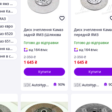
Диск зчеплення ямз 236
Кошик зчеплення КамаЗ
МАЗ
аз євро
Диск зчеплення Камаз
Диск зчеплення Кама
аз 6520
задній ЯМЗ (Шляхова
передній ЯМЗ
карта) 238-1601131
(Дорожня Карта) 238-
Зчеплення камаз 65115
Готово до відправки
Готово до відправки
1601130-Б
Кошик зчеплення камаз 6520
164
164
від
₴
/міс
від
₴
/міс
Кошик зчеплення в складі КамАЗ 4310
2 350
₴
2 350
₴
1 645
₴
1 645
₴
Купити
Купити
90%
9
🇺🇦 AutoHype🇺🇦
🇺🇦 AutoHype🇺🇦