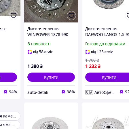
иск
Диск зчеплення
Диск зчеплення
WINPOWER 1878 990
DAEWOO LANOS 1.5 9
 КАМАЗ
201 (205x14 mm) OPEL
(Пр-во SACHS) 1878 6
В наявності
Готово до відправки
ПП ZF-
ASTRA G
544
із нової
58
123
від
₴
/міс
від
₴
/міс
1 760
₴
1 380
₴
1 232
₴
и
Купити
Купити
94%
98%
9
auto-detali
🇺🇦 АвтоСфера 🇺🇦
Диск зчеплення камаз 740
Диск зчеплення ямз 238