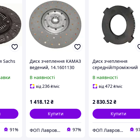
я Sachs
Диск зчеплення КАМАЗ
Диск зчеплення
ведений, 14.1601130
середній/проміжний
КАМАЗ, 14.1601094
равки
В наявності
В наявності
236
472
від
₴
/міс
від
₴
/міс
1 418
.12
₴
2 830
.52
₴
и
Купити
Купити
91%
97%
9
ФОП Лаврова Марія Михайлівна
ФОП Лаврова Марія Михайлівна