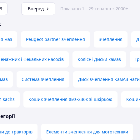
3
...
Вперед
Показано 1 - 29 товарів з 2000+
ж
я маз
Peugeot partner зчеплення
Зчеплення
Д
енажних і фекальних насосів
Колісні Диски камаз
Тр
амаз
Система зчеплення
Диск зчеплення КамАЗ нати
 sachs
Кошик зчеплення ямз-236к зі шкіркою
Кошик
егорії
ни до тракторів
Елементи зчеплення для мототехніки