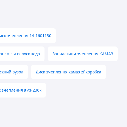
иск зчеплення 14-1601130
ансмісія велосипеда
Запчастини зчеплення КАМАЗ
скний вузол
Диск зчеплення камаз zf коробка
 зчеплення ямз-236к