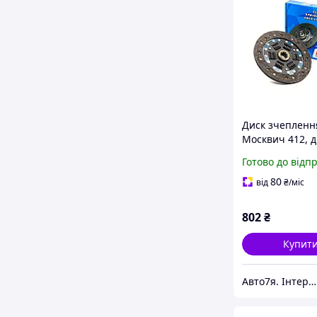
Диск зчепленн
Москвич 412, д
20.5 см LSA LA 
Готово до відп
1601130
80
від
₴
/міс
802
₴
Купит
Авто7я. Інтернет-магазин автотоварів avto7ya.com.ua