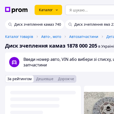
Каталог
Диск зчеплення камаз 740
Диск зчеплення ямз 2
Каталог товарів
Авто-, мото
Автозапчастини
Дета
Диск зчеплення камаз 1878 000 205
в Україні
Введи номер авто, VIN або вибери зі списку
запчастини
За рейтингом
Дешевше
Дорожче