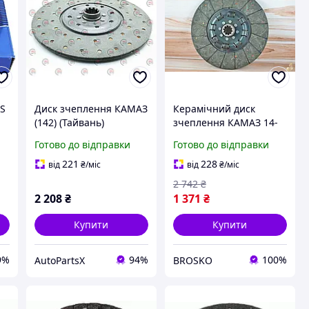
HS
Диск зчеплення КАМАЗ
Керамічний диск
(142) (Тайвань)
зчеплення КАМАЗ 14-
1601130 із закритими
Готово до відправки
Готово до відправки
пружинами для
надійної роботи
221
228
від
₴
/міс
від
₴
/міс
автомобіля
2 742
₴
2 208
₴
1 371
₴
Купити
Купити
9%
94%
100%
AutoPartsX
BROSKO