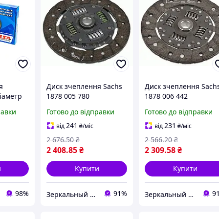
я
Диск зчеплення Sachs
Диск зчеплення Sach
іаметр
1878 005 780
1878 006 442
412-
равки
Готово до відправки
Готово до відправки
241
231
від
₴
/міс
від
₴
/міс
2 676
.50
₴
2 566
.20
₴
2 408
.85
₴
2 309
.58
₴
и
Купити
Купити
98%
91%
9
Зеркальный элемент
Зеркальный элемент