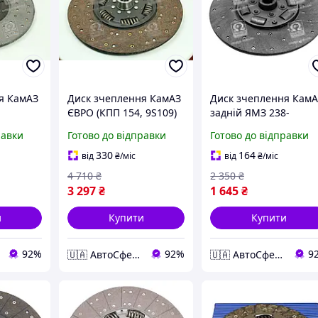
я КамАЗ
Диск зчеплення КамАЗ
Диск зчеплення Кам
ЄВРО (КПП 154, 9S109)
задній ЯМЗ 238-
45104-1601206-90
1601131
равки
Готово до відправки
Готово до відправки
330
164
від
₴
/міс
від
₴
/міс
4 710
₴
2 350
₴
3 297
₴
1 645
₴
и
Купити
Купити
92%
92%
9
🇺🇦 АвтоСфера 🇺🇦
🇺🇦 АвтоСфера 🇺🇦