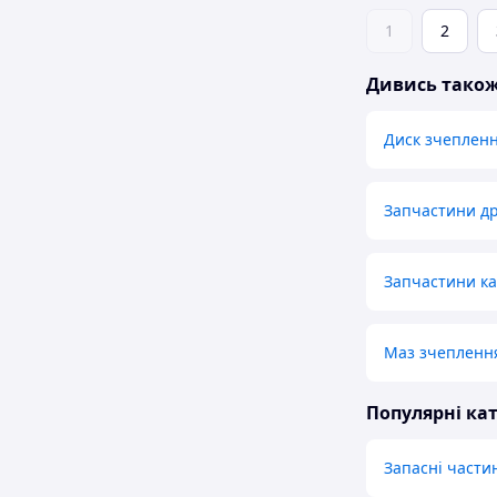
1
2
Дивись тако
Диск зчепленн
Запчастини др
Запчастини к
Маз зчеплення
Популярні кат
Запасні части