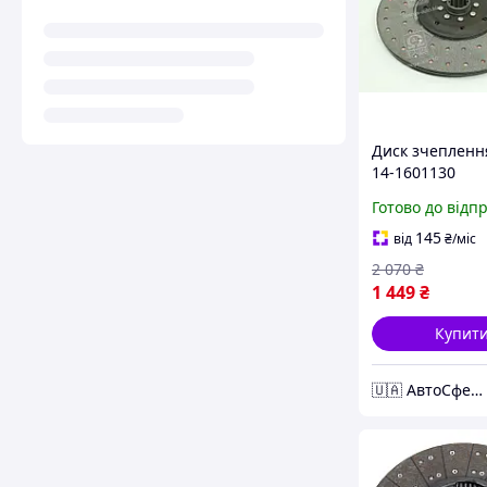
Диск зчепленн
14-1601130
Готово до відп
145
від
₴
/міс
2 070
₴
1 449
₴
Купит
🇺🇦 АвтоСфера 🇺🇦