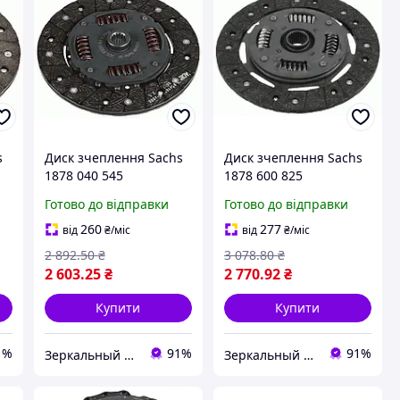
s
Диск зчеплення Sachs
Диск зчеплення Sachs
1878 040 545
1878 600 825
Готово до відправки
Готово до відправки
260
277
від
₴
/міс
від
₴
/міс
2 892
.50
₴
3 078
.80
₴
2 603
.25
₴
2 770
.92
₴
Купити
Купити
1%
91%
91%
Зеркальный элемент
Зеркальный элемент