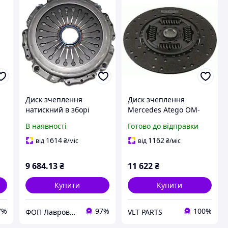
Диск зчеплення
Диск зчеплення
натискний в зборі
Mercedes Atego OM-
(кошик) MZF430 під
904LA 1878 052 842
В наявності
Готово до відправки
КПП КАМАЗ-154 та ZF
SACHS
аналог 3482.083.032,
1614
1162
від
₴
/міс
від
₴
/міс
3482 083 118 (032)
9 684
.13
₴
11 622
₴
Купити
Купити
7%
97%
100%
ФОП Лаврова Марія Михайлівна
VLT PARTS