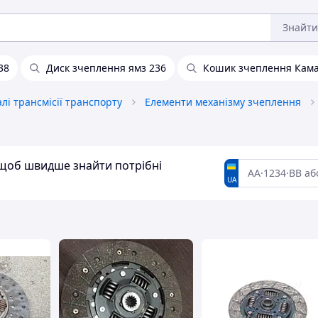
Знайти
38
Диск зчеплення ямз 236
Кошик зчеплення Кам
лі трансмісії транспорту
Елементи механізму зчеплення
, щоб швидше знайти потрібні
UA