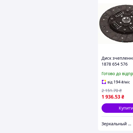
Диск зчепленн
1878 654 576
Готово до відп
194
від
₴
/міс
2 151
.70
₴
1 936
.53
₴
Купит
Зеркальный элемент