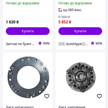
зчеплення Т40
зчеплення) Т-16 (ТМ
Готово до відправки
Готово до відправки
JUBANA) ДСШ14.21.022-А
585
від
₴
/міс
8 360
₴
1 620
₴
5 852
₴
Купити
Купити
99%
90%
Запчасти-Трактор-Харьков
🇺🇦 AutoHype🇺🇦
Диск натискного
Диск зчеплення