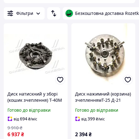
Фільтри
Безкоштовна доставка Rozetk
Диск натискний у зборі
Диск нажимний (корзина)
(кошик зчеплення) Т-40М
зчепленнямТ-25 Д-21
(ТМ JUBANA) Т25-1601050-
25.21.031А
Готово до відправки
Готово до відправки
Б1
694
399
від
₴
/міс
від
₴
/міс
9 910
₴
6 937
₴
2 394
₴