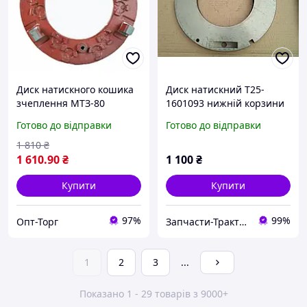
Диск натискного кошика
Диск натискний Т25-
зчеплення МТЗ-80
1601093 нижній корзини
старого зразка 70-
зчеплення трактора Т40
Готово до відправки
Готово до відправки
1601093
1 810
₴
1 610
.90
₴
1 100
₴
Купити
Купити
97%
99%
Опт-Торг
Запчасти-Трактор-Харьков
1
2
3
...
Показано 1 - 29 товарів з 9000+