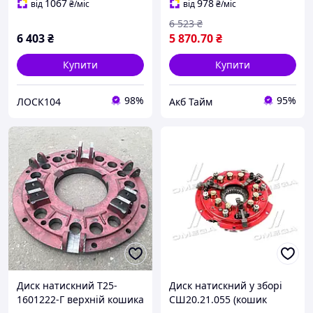
1067
978
від
₴
/міс
від
₴
/міс
6 523
₴
6 403
₴
5 870
.70
₴
Купити
Купити
98%
95%
ЛОСК104
Акб Тайм
Диск натискний Т25-
Диск натискний у зборі
1601222-Г верхній кошика
СШ20.21.055 (кошик