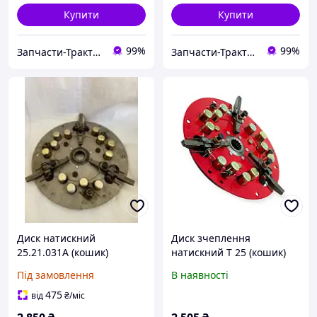
Купити
Купити
99%
99%
Запчасти-Трактор-Харьков
Запчасти-Трактор-Харьков
Диск натискний
Диск зчеплення
25.21.031А (кошик)
натискний Т 25 (кошик)
зчеплення Т-25 у зборі
ARVIK
Під замовлення
В наявності
475
від
₴
/міс