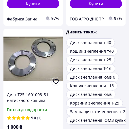
Купити
Купити
97%
97%
Фабрика Запчастин
ТОВ АГРО-ДНЕПР
Дивись також
Диск зчеплення т 40
Кошик зчеплення т40
Диск зчеплення т 25
Диск зчеплення Т-16
Диск зчеплення юмз 6
Кошик зчеплення т16
Диск зчеплення юмз
Диск Т25-1601093-Б1
натискного кошика
Корзини зчеплення Т-25
зчеплення Т-40.
Готово до відправки
Заміна диска зчеплення т 25
5.0
(1)
Диск зчеплення ЮМЗ кулько
1 000
₴