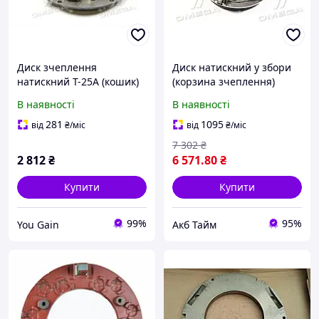
Диск зчеплення
Диск натискний у збори
натискний Т-25А (кошик)
(корзина зчеплення)
(в зборі) . (25.21.031А)
Т-40М (ТМ JUBANA) Т25-
В наявності
В наявності
1601050-Б1 UA58
281
1095
від
₴
/міс
від
₴
/міс
7 302
₴
2 812
₴
6 571
.80
₴
Купити
Купити
99%
95%
You Gain
Акб Тайм