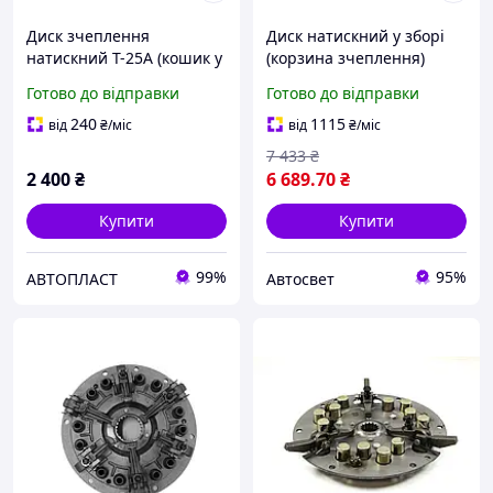
Диск зчеплення
Диск натискний у зборі
натискний Т-25А (кошик у
(корзина зчеплення)
зборі) (ДК) 25.21.031А
Т-40М (ТМ JUBANA) Т25-
Готово до відправки
Готово до відправки
1601050-Б1 (Kr)
240
1115
від
₴
/міс
від
₴
/міс
7 433
₴
2 400
₴
6 689
.70
₴
Купити
Купити
99%
95%
АВТОПЛАСТ
Автосвет