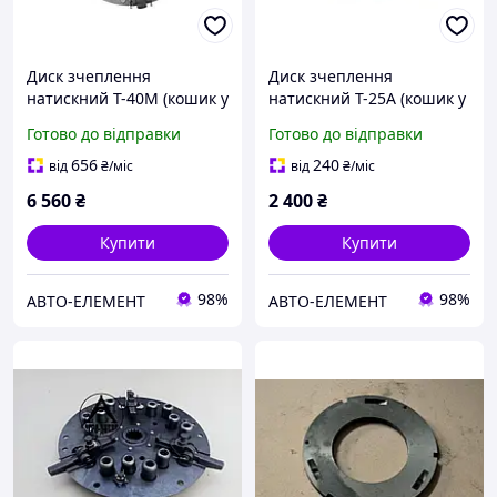
Диск зчеплення
Диск зчеплення
натискний Т-40М (кошик у
натискний Т-25А (кошик у
зборі) (ДК) Т25-1601050-Б1
зборі) (ДК) 25.21.031А
Готово до відправки
Готово до відправки
656
240
від
₴
/міс
від
₴
/міс
6 560
₴
2 400
₴
Купити
Купити
98%
98%
АВТО-ЕЛЕМЕНТ
АВТО-ЕЛЕМЕНТ