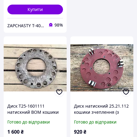
Купити
98%
ZAPCHASTY T-40 KHARKIV UA
Диск Т25-1601111
Диск натискний 25.21.112
натискний ВОМ кошики
кошики зчеплення (з
зчеплення трактора Т40
вушками) Т25 і Т25Ф
Готово до відправки
Готово до відправки
(середній), СРСР
1 600
₴
920
₴