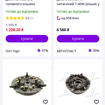
головного кошика
натискний Т-40М (кошик у
зчеплення (муфти Т-40)
зборі) (ДК) Т25-1601050-Б1
Готово до відправки
Готово до відправки
656
5.0
(1)
від
₴
/міс
1 380
₴
1 228
.20
₴
6 560
₴
Купити
Купити
97%
99%
Опт-Торг
АВТОПЛАСТ