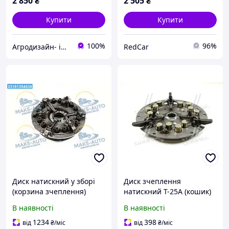
2 850
₴
2 505
₴
Купити
Купити
100%
96%
Агродизайн- інтернет-магазин запчастин до тракторів
RedCar
Диск натискний у зборі
Диск зчеплення
(корзина зчеплення)
натискний Т-25А (кошик)
Т-40М (ТМ JUBANA) Т25-
(в зборі) 25.21.031А
В наявності
В наявності
1601050-Б1 UA56
1234
398
від
₴
/міс
від
₴
/міс