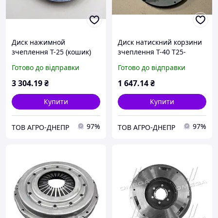
Диск нажимной
Диск натискний корзини
зчеплення Т-25 (кошик)
зчеплення Т-40 Т25-
25.21.031 А
1601093-Б1 Чавунний
Готово до відправки
Готово до відправки
3 304
.19
₴
1 647
.14
₴
Купити
Купити
97%
97%
ТОВ АГРО-ДНЕПР
ТОВ АГРО-ДНЕПР