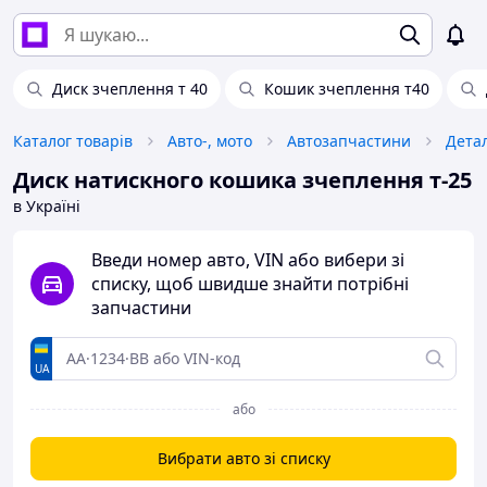
Диск зчеплення т 40
Кошик зчеплення т40
Каталог товарів
Авто-, мото
Автозапчастини
Детал
Диск натискного кошика зчеплення т-25
в Україні
Введи номер авто, VIN або вибери зі
списку, щоб швидше знайти потрібні
запчастини
UA
або
Вибрати авто зі списку