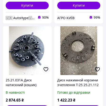
Купити
Купити
90%
99%
🇺🇦 AutoHype🇺🇦
АГРО КИЇВ
25.21.031А Диск
Диск нажимной корзини
натискний (кошик)
зчеплення Т-25 25.21.112
зчеплення Т-25
В наявності
Готово до відправки
2 874
.65
₴
1 422
.23
₴