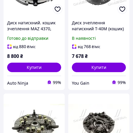
Диск натискний. кошик
Диск зчеплення
зчеплення MAZ 4370,
натискний Т-40М (кошик)
4570 (пр. FEBI) Febi
(в зборі) . (Т25-1601050-
Готово до відправки
В наявності
105332
Б1)
880
768
від
₴
/міс
від
₴
/міс
8 800
₴
7 678
₴
Купити
Купити
99%
99%
Auto Ninja
You Gain