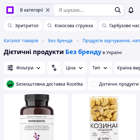
В категорії
Эритритол
Кокосова стружка
Гарбузове нас
Каталог товарів
Без бренда
Продукти харчування, нап
Дієтичні продукти
Без бренду
в Україні
Фільтри
Ціна
Тип
Країна ви
Безкоштовна доставка Rozetka
Дієтичні продукти