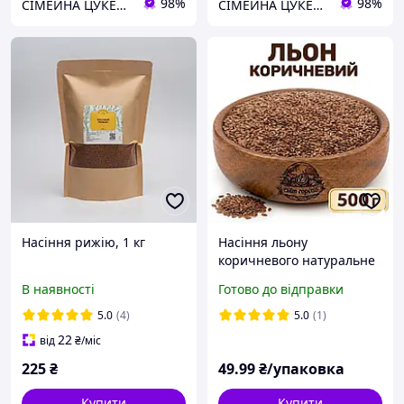
98%
98%
СІМЕЙНА ЦУКЕРНЯ
СІМЕЙНА ЦУКЕРНЯ
Насіння рижію, 1 кг
Насіння льону
коричневого натуральне
500 г
В наявності
Готово до відправки
5.0
(4)
5.0
(1)
22
від
₴
/міс
225
₴
49
.99
₴/упаковка
Купити
Купити