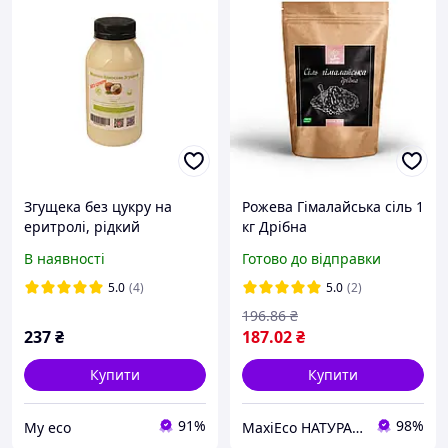
Згущека без цукру на
Рожева Гімалайська сіль 1
еритролі, рідкий
кг Дрібна
еритритол, 300г
В наявності
Готово до відправки
5.0
(4)
5.0
(2)
196
.86
₴
237
₴
187
.02
₴
Купити
Купити
91%
98%
Му eco
MaxiEco НАТУРАЛЬНІ ПРОДУКТИ. ✓ 100% БЕЗ ГМО. Купити еко продукти з доставкою по Україні