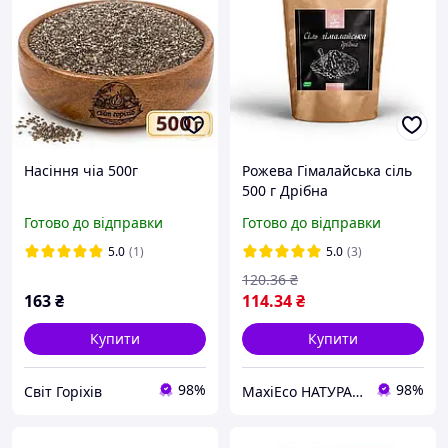
Насіння чіа 500г
Рожева Гімалайська сіль
500 г Дрібна
Готово до відправки
Готово до відправки
5.0
(1)
5.0
(3)
120
.36
₴
163
₴
114
.34
₴
Купити
Купити
98%
98%
Світ Горіхів
MaxiEco НАТУРАЛЬНІ ПРОДУКТИ. ✓ 100% БЕЗ ГМО. Купити еко продукти з доставкою по Україні