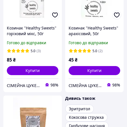
Козинак "Healthy Sweets"
Козинак "Healthy Sweets"
горіховий мікс, 50г
арахісовий, 50г
Готово до відправки
Готово до відправки
5.0
(3)
5.0
(2)
85
₴
45
₴
Купити
Купити
98%
98%
СІМЕЙНА ЦУКЕРНЯ
СІМЕЙНА ЦУКЕРНЯ
Дивись також
Эритритол
Кокосова стружка
Гарбузове насіння