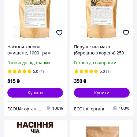
Насіння коноплі
Перуанська мака
очищене, 1000 грам
(борошно з кореня) 250
грам
Готово до відправки
Готово до відправки
5.0
(1)
5.0
(1)
815
₴
350
₴
Купити
Купити
100%
100%
ECOUA: органічні продукти для здорового харчування гуртом та в роздріб.
ECOUA: органічні продукти для здорового харчування гуртом та в роздріб.