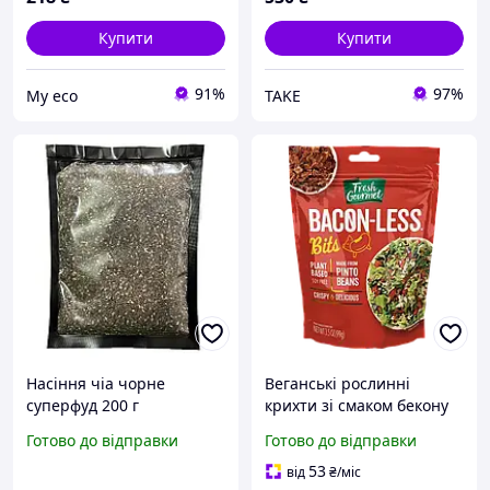
Купити
Купити
91%
97%
Му eco
TAKE
Насіння чіа чорне
Веганські рослинні
суперфуд 200 г
крихти зі смаком бекону
Fresh Gourmet Vegan
Готово до відправки
Готово до відправки
Bacon-Less Bits 99 г
53
від
₴
/міс