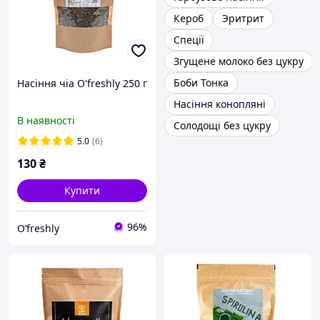
Кероб
Эритрит
Спеції
Згущене молоко без цукру
Боби Тонка
Насіння чіа O'freshly 250 г
Насіння конопляні
В наявності
Солодощі без цукру
5.0
(6)
130
₴
Купити
96%
O’freshly