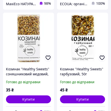
98%
100%
MaxiEco НАТУРАЛЬНІ ПРОДУКТИ. ✓ 100% БЕЗ ГМО. Купити еко продукти з доставкою по Україні
ECOUA: органічні продукти для здорового харчування гуртом та в роздріб.
Козинак "Healthy Sweets"
Козинак "Healthy Sweets"
соняшниковий медовий,
гарбузовий, 50г
50г
Готово до відправки
Готово до відправки
35
₴
45
₴
Купити
Купити