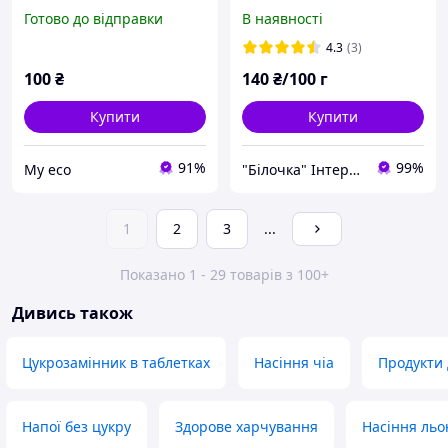
жолудем 100 г
Готово до відправки
В наявності
4.3
(3)
100
₴
140
₴/100 г
Купити
Купити
91%
99%
Му eco
"Білочка" Інтернет магазин горіхів та сухофруктів
1
2
3
...
Показано 1 - 29 товарів з 100+
Дивись також
Цукрозамінник в таблетках
Насіння чіа
Продукти 
Напої без цукру
Здорове харчування
Насіння льо