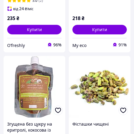
5.0
(2)
24
від
₴
/міс
235
₴
218
₴
Купити
Купити
96%
91%
O’freshly
Му eco
Згущена без цукру на
Фісташки чищені
еритролі, кокосова із