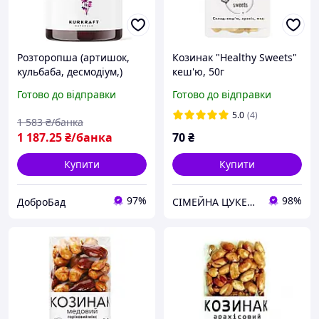
Розторопша (артишок,
Козинак "Healthy Sweets"
кульбаба, десмодіум,)
кеш'ю, 50г
Kurkraft - 120 капсул
Готово до відправки
Готово до відправки
5.0
(4)
1 583
₴/банка
1 187
.25
₴/банка
70
₴
Купити
Купити
97%
98%
ДоброБад
СІМЕЙНА ЦУКЕРНЯ