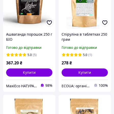
Ашваганда порошок 250 г
Спіруліна в таблетках 250
БІО
грам
Готово до відправки
Готово до відправки
5.0
(5)
5.0
(1)
367
.20
₴
278
₴
Купити
Купити
98%
100%
MaxiEco НАТУРАЛЬНІ ПРОДУКТИ. ✓ 100% БЕЗ ГМО. Купити еко продукти з доставкою по Україні
ECOUA: органічні продукти для здорового харчування гуртом та в роздріб.