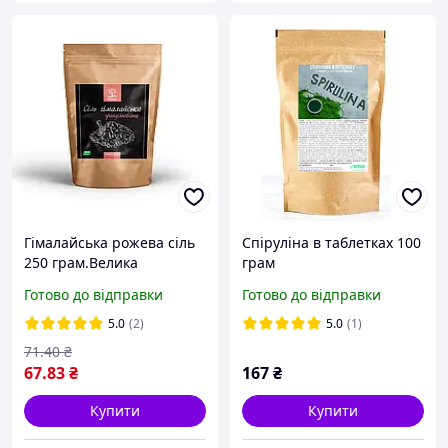
Гімалайська рожева сіль
Спіруліна в таблетках 100
250 грам.Велика
грам
Готово до відправки
Готово до відправки
5.0
(2)
5.0
(1)
71
.40
₴
67
.83
₴
167
₴
Купити
Купити