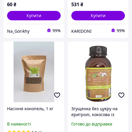
60
₴
531
₴
Купити
Купити
99%
99%
Na_Gorikhy
KARIDONI
Насіння конопель, 1 кг
Згущенка без цукру на
еритролі, кокосова із
жолудями 300 г
В наявності
Готово до відправки