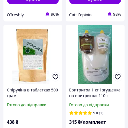
96%
98%
O’freshly
Світ Горіхів
Спіруліна в таблетках 500
Еритритол 1 кг і згущенка
грам
на еритритолі 110 г
(комплект)
Готово до відправки
Готово до відправки
5.0
(1)
438
₴
315
₴/комплект