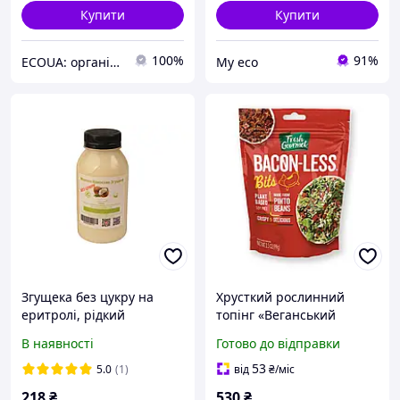
Купити
Купити
100%
91%
ECOUA: органічні продукти для здорового харчування гуртом та в роздріб.
Му eco
Згущека без цукру на
Хрусткий рослинний
еритролі, рідкий
топінг «Веганський
еритритол, 300г
бекон» Fresh Gourmet
В наявності
Готово до відправки
Bacon-Less Bits, 99 г
53
5.0
(1)
від
₴
/міс
218
₴
530
₴