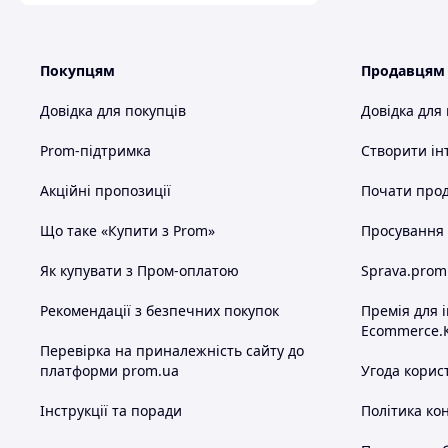
Покупцям
Продавцям
Довідка для покупців
Довідка для
Prom-підтримка
Створити ін
Акційні пропозиції
Почати прод
Що таке «Купити з Prom»
Просування в
Як купувати з Пром-оплатою
Sprava.prom
Рекомендації з безпечних покупок
Премія для 
Ecommerce.
Перевірка на приналежність сайту до
платформи prom.ua
Угода корис
Інструкції та поради
Політика ко