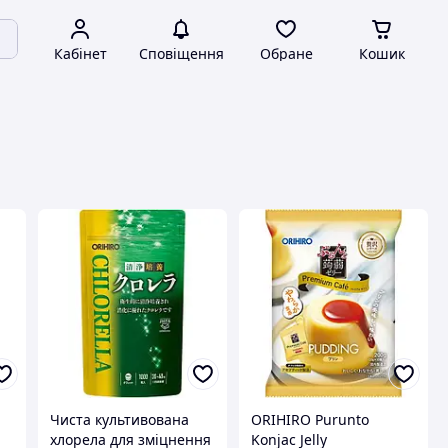
Кабінет
Сповіщення
Обране
Кошик
Чиста культивована
ORIHIRO Purunto
хлорела для зміцнення
Konjac Jelly