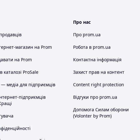
Про нас
 продавців
Про prom.ua
тернет-магазин
на Prom
Робота в prom.ua
авати на Prom
Контактна інформація
 каталозі ProSale
Захист прав на контент
 — медіа для підприємців
Content right protection
інтернет-підприємців
Відгуки про prom.ua
Кращі
Допомога Силам оборони
тувача
(Volonter by Prom)
нфіденційності