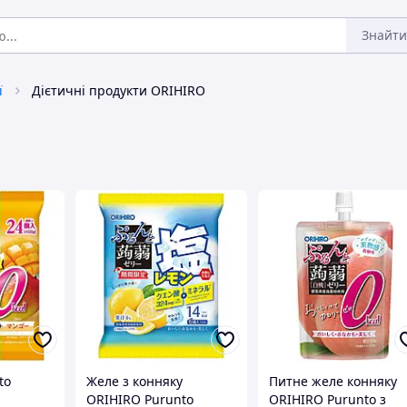
Знайти
ї
Дієтичні продукти ORIHIRO
to
Желе з конняку
Питне желе конняку
ORIHIRO Purunto
ORIHIRO Purunto з