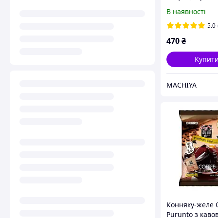
безкалорійне к
В наявності
желе (виноград
мускат, манго),
5.0
470
₴
Купит
MACHIYA
Конняку-желе 
Purunto з каво