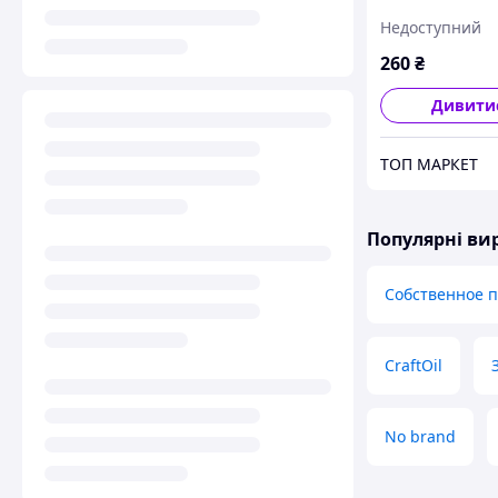
смаком, 200 г
Недоступний
260
₴
Дивити
ТОП МАРКЕТ
Популярні в
Собственное 
CraftOil
No brand