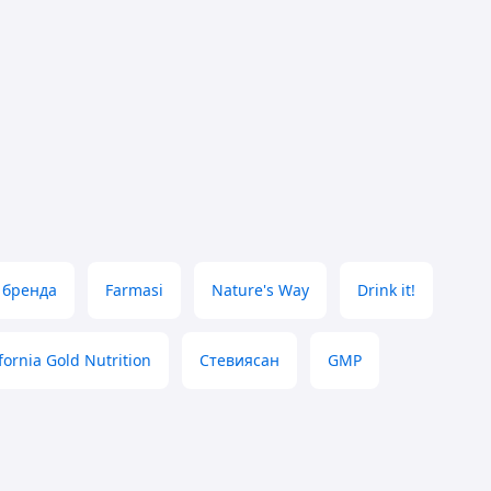
 бренда
Farmasi
Nature's Way
Drink it!
fornia Gold Nutrition
Стевиясан
GMP