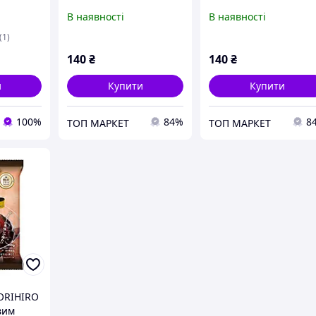
онняку-
(солоний лимон), 120 г
персиком, 130 г
В наявності
В наявності
 Кьохо,
 432 г
(1)
140
₴
140
₴
и
Купити
Купити
100%
84%
8
ТОП МАРКЕТ
ТОП МАРКЕТ
ORIHIRO
вим