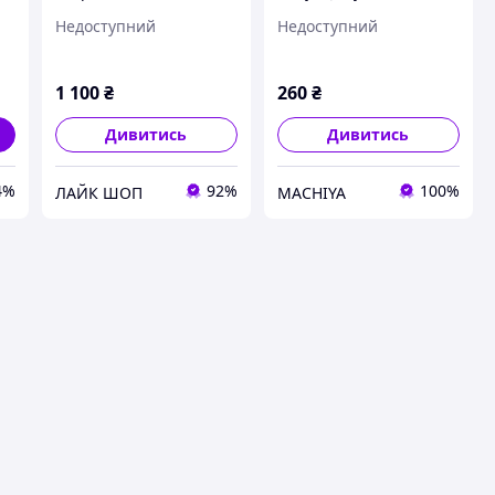
імунітету та
низькокалорійне
Недоступний
Недоступний
детоксикації
конняку-желе (смак
пудингу), 200 г
1 100
₴
260
₴
Дивитись
Дивитись
4%
92%
100%
ЛАЙК ШОП
MACHIYA