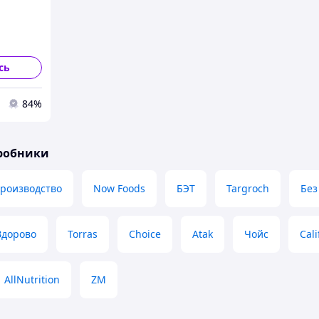
сь
84%
иробники
производство
Now Foods
БЭТ
Targroch
Без
Здорово
Torras
Choice
Atak
Чойс
Cali
AllNutrition
ZM