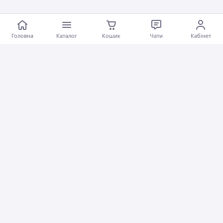
Головна
Каталог
Кошик
Чати
Кабінет
Покупцям
Продавцям
Про нас
Партнери
Тема
-
світла
BETA