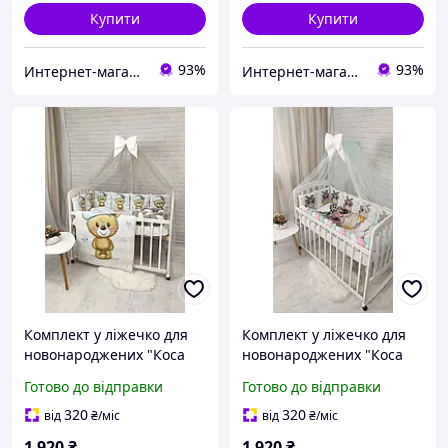
Купити
Купити
93%
93%
Интернет-магазин "GLADYS"
Интернет-магазин "GLADYS"
Комплект у ліжечко для
Комплект у ліжечко для
новонароджених "Коса
новонароджених "Коса
Ведмедик" сірий
Сова" рожевий із м'ятним
Готово до відправки
Готово до відправки
320
320
від
₴
/міс
від
₴
/міс
1 920
₴
1 920
₴