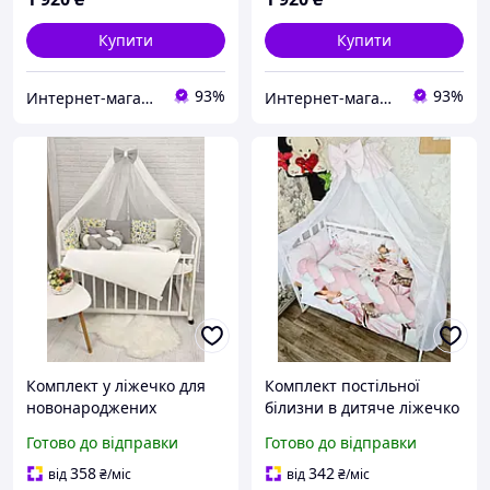
Купити
Купити
93%
93%
Интернет-магазин "GLADYS"
Интернет-магазин "GLADYS"
Комплект у ліжечко для
Комплект постільної
новонароджених
білизни в дитяче ліжечко
"Прованс Метелики"
"Зайка" рожевий
Готово до відправки
Готово до відправки
сірий
бортики, коса, балдахін,
100% бавовна
358
342
від
₴
/міс
від
₴
/міс