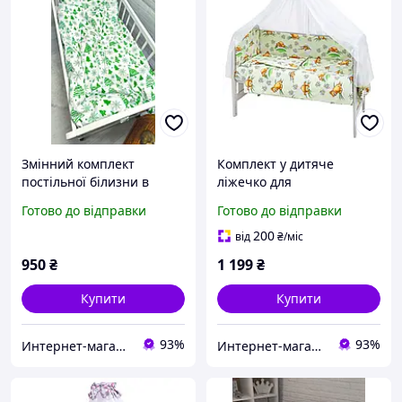
Змінний комплект
Комплект у дитяче
постільної білизни в
ліжечко для
дитяче ліжечко "Новий
новонароджених RG-08
Готово до відправки
Готово до відправки
рік" зелений
салатовий (ведмедик
лежить, бджілки)
200
від
₴
/міс
950
₴
1 199
₴
Купити
Купити
93%
93%
Интернет-магазин "GLADYS"
Интернет-магазин "GLADYS"