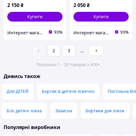
2 150
₴
2 050
₴
Купити
Купити
93%
93%
Интернет-магазин "GLADYS"
Интернет-магазин "GLADYS"
1
2
3
...
Показано 1 - 29 товарів з 400+
Дивись також
Для ДІТЕЙ
Бортик в дитяче ліжечко
Постільна бі
Білі дитячі ліжка
Захисна
Бортики для ліжок
Популярні виробники