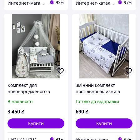
93%
97%
Интернет-магазин "GLADYS"
Интернет-кат​алог с​ки​​д​​​ок "ElenaShop"
Комплект для
Змінний комплект
новонародженого з
постільної білизни в
бортиками подушками +
дитяче ліжечко Teddy
В наявності
Готово до відправки
кокон-люлька Happy
Boy, колір синій
Ведмедики сірий
3 450
₴
690
₴
Купити
Купити
91%
93%
НИЗЬКА ЦІНА
Интернет-магазин "GLADYS"