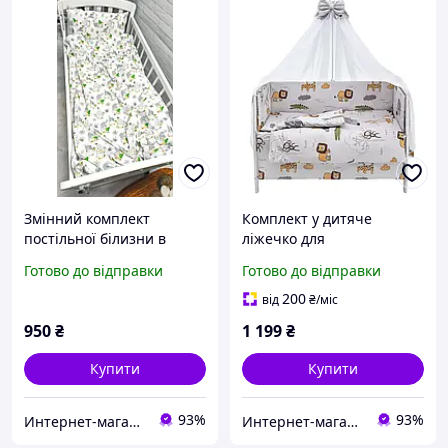
Змінний комплект
Комплект у дитяче
постільної білизни в
ліжечко для
дитяче ліжечко "Новий
новонароджених RG-08
Готово до відправки
Готово до відправки
рік" білий
сірий (Африка)
200
від
₴
/міс
950
₴
1 199
₴
Купити
Купити
93%
93%
Интернет-магазин "GLADYS"
Интернет-магазин "GLADYS"