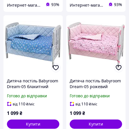
93%
93%
Интернет-магазин "GLADYS"
Интернет-магазин "GLADYS"
Дитяча постіль Babyroom
Дитяча постіль Babyroom
Dream-05 блакитний
Dream-05 рожевий
(зірочки)
(зірочки)
Готово до відправки
Готово до відправки
110
110
від
₴
/міс
від
₴
/міс
1 099
₴
1 099
₴
Купити
Купити