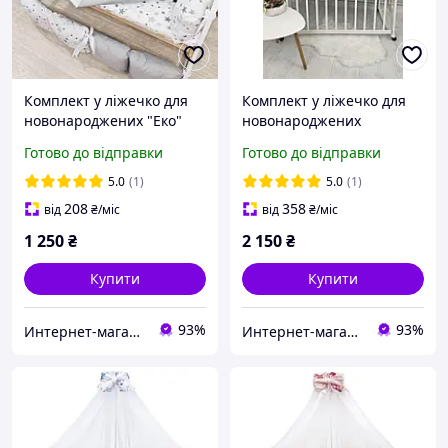
Комплект у ліжечко для
Комплект у ліжечко для
новонароджених "Еко"
новонароджених
100% бавовна, захист,
"Прованс Квіти" рожевий
Готово до відправки
Готово до відправки
ортопедична подушка,
Зірки, сірий
5.0
(1)
5.0
(1)
208
358
від
₴
/міс
від
₴
/міс
1 250
₴
2 150
₴
Купити
Купити
93%
93%
Интернет-магазин "GLADYS"
Интернет-магазин "GLADYS"