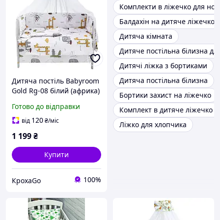
Комплекти в ліжечко для но
Балдахін на дитяче ліжечко
Дитяча кімната
Дитяче постільна білизна д
Дитячі ліжка з бортиками
Дитяча постільна білизна
Дитяча постіль Babyroom
Gold Rg-08 білий (африка)
Бортики захист на ліжечко
Готово до відправки
Комплект в дитяче ліжечко з
120
від
₴
/міс
Ліжко для хлопчика
1 199
₴
Купити
100%
КрохаGo