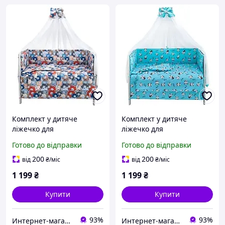
Комплект у дитяче
Комплект у дитяче
ліжечко для
ліжечко для
новонароджених RG-08
новонароджених RG-08
Готово до відправки
Готово до відправки
різнокольорові
блакитний (пандочки)
ведмедики
200
200
від
₴
/міс
від
₴
/міс
1 199
₴
1 199
₴
Купити
Купити
93%
93%
Интернет-магазин "GLADYS"
Интернет-магазин "GLADYS"