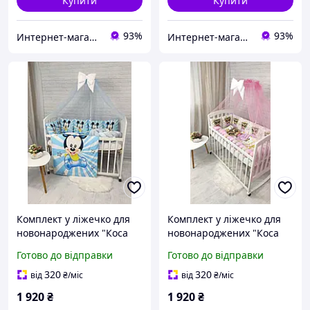
Купити
Купити
93%
93%
Интернет-магазин "GLADYS"
Интернет-магазин "GLADYS"
Комплект у ліжечко для
Комплект у ліжечко для
новонароджених "Коса
новонароджених "Коса
Mickey Mouse" блакитний
Совонька" рожевий
Готово до відправки
Готово до відправки
320
320
від
₴
/міс
від
₴
/міс
1 920
₴
1 920
₴