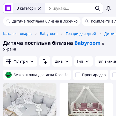
В категорії
Дитяче постільна білизна в ліжечко
Комплекти в 
Каталог товарів
Babyroom
Товари для дітей
Дитяч
Дитяча постільна білизна
Babyroom
в
Україні
Фільтри
Ціна
Тип
Тип ткани
Безкоштовна доставка Rozetka
Простирадло