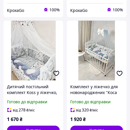
100%
100%
КрохаGo
КрохаGo
Дитячий постільний
Комплект у ліжечко для
комплект Koss у ліжечко,
новонароджених "Коса
11 предметів, бортики,
Вертоліт" блакитний
Готово до відправки
Готово до відправки
балдахін, Зірки, сірий
278
320
від
₴
/міс
від
₴
/міс
1 670
₴
1 920
₴