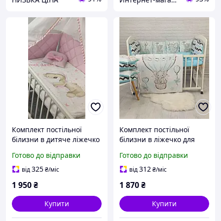
Комплект постільної
Комплект постільної
білизни в дитяче ліжечко
білизни в ліжечко для
для новонароджених
новонароджених "Принт
Готово до відправки
Готово до відправки
Ведмедик пудра
слоник" блакитний
325
312
від
₴
/міс
від
₴
/міс
1 950
₴
1 870
₴
Купити
Купити