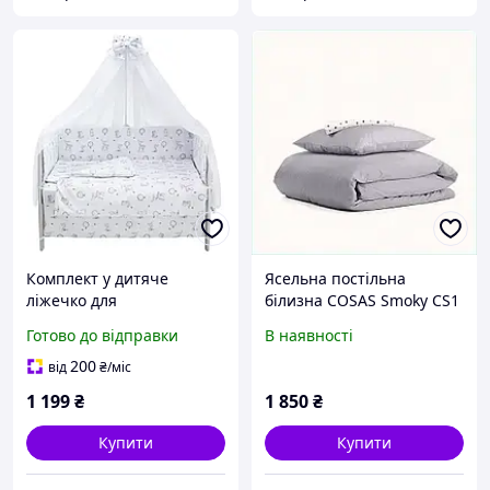
Комплект у дитяче
Ясельна постільна
ліжечко для
білизна COSAS Smoky CS1
новонароджених RG-08
сіра однотонна
Готово до відправки
В наявності
білий (лисичка, ведмедик,
EM8A641791
зайчик, олень)
200
від
₴
/міс
1 199
₴
1 850
₴
Купити
Купити