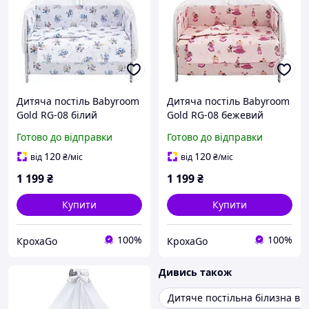
Дитяча постіль Babyroom
Дитяча постіль Babyroom
Gold RG-08 білий
Gold RG-08 бежевий
(ведмедики на літаку)
(принцеса з собачкою)
Готово до відправки
Готово до відправки
120
120
від
₴
/міс
від
₴
/міс
1 199
₴
1 199
₴
Купити
Купити
100%
100%
КрохаGo
КрохаGo
Дивись також
Дитяче постільна білизна в 