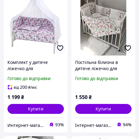
Комплект у дитяче
Постільна білизна в
ліжечко для
дитяче ліжечко для
новонароджених RG-08
новонароджених на 3
Готово до відправки
Готово до відправки
сірий/рожевий (коти)
сторони, комплект з
подушками, піке +
200
від
₴
/міс
бавовна, «Зайчик», білий
1 199
₴
1 550
₴
Купити
Купити
93%
94%
Интернет-магазин "GLADYS"
Інтернет-магазин "Gladyss"