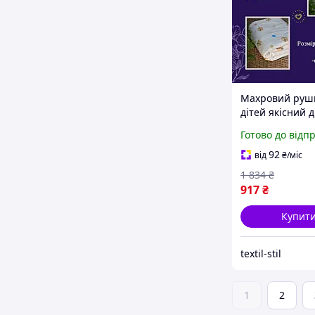
Махровий руш
дітей якісний 
махровий руш
Готово до відп
100х100 Краси
дитячий рушн
92
від
₴
/міс
1 834
₴
917
₴
Купит
textil-stil
1
2