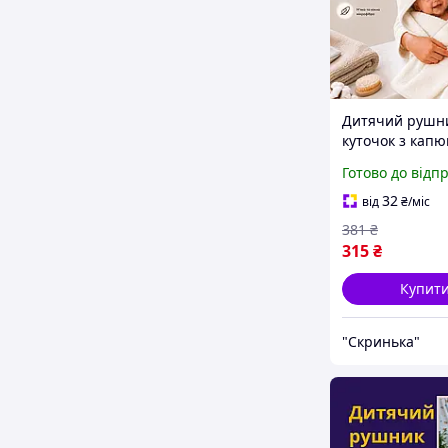
Дитячий рушн
куточок з кап
90х90 см для
Готово до відп
новонароджен
мікрофібра ба
32
від
₴
/міс
рушник для ку
381
₴
немовлят післ
315
₴
білий
Купит
"Скринька"