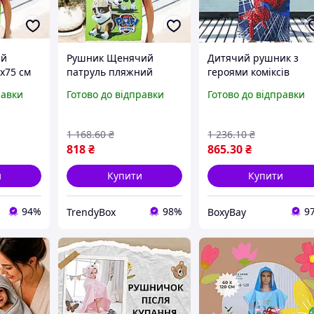
ий
Рушник Щенячий
Дитячий рушник з
х75 см
патруль пляжний
героями коміксів
 для
рушник для дітей
махровий рушник дл
равки
Готово до відправки
Готово до відправки
й
банний рушник
дітей банний рушник
ей з
дитячий рушник для
для пляжу та басейну
басейну 150х75 см box2
1 168
.60
₴
1 236
.10
₴
818
₴
865
.30
₴
и
Купити
Купити
94%
98%
9
TrendyBox
BoxyBay