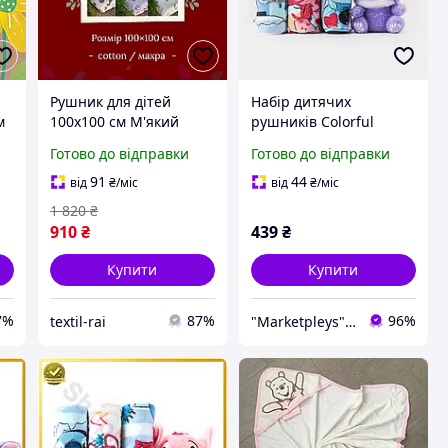
Рушник для дітей
Набір дитячих
м
100х100 см М'який
рушників Colorful
ніжний рушник
Home з мікрофібри 3
Готово до відправки
Готово до відправки
комфортний Дитячий
шт 25х50 см
чо
рушник з малюнком
Фіолетовий, Рушники
91
44
від
₴
/міс
від
₴
/міс
затишний
для дітей з іграшкою
1 820
₴
910
₴
439
₴
Купити
Купити
7%
87%
96%
textil-rai
"Marketpleys" - перетворюйте свої бажання на реальність на нашому маркетплейсі!