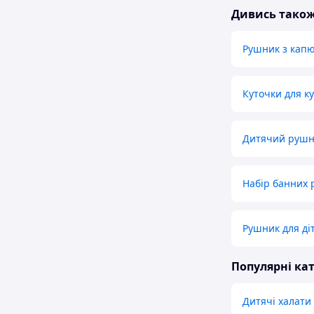
Дивись тако
Рушник з кап
Куточки для к
Дитячий рушни
Набір банних 
Рушник для ді
Популярні кат
Дитячі халати