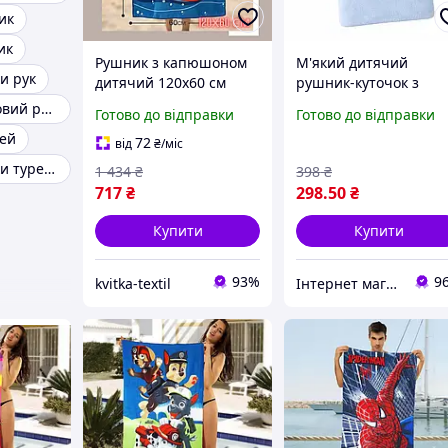
ик
ик
Рушник з капюшоном
М'який дитячий
и рук
дитячий 120х60 см
рушник-куточок з
Банний рушник із
капюшоном Koloco
Дитячий махровий рушник
Готово до відправки
Готово до відправки
мікрофібри з принтом
лазневий рушник
тей
Рушник-пончо для
пончо для дитини
72
від
₴
/міс
дітей
(42361)
Дитячі рушники туреччина
1 434
₴
398
₴
717
₴
298
.50
₴
Купити
Купити
93%
9
kvitka-textil
Інтернет магазин NORIM