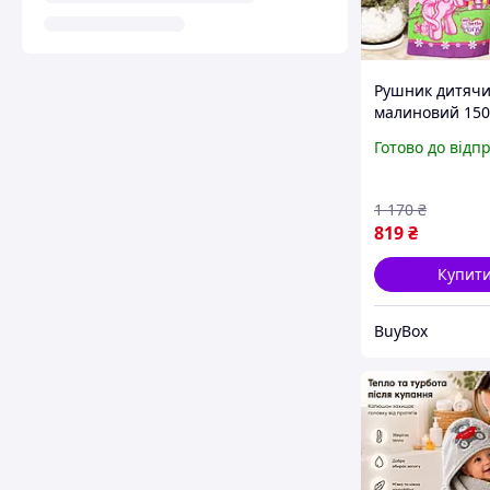
Рушник дитяч
малиновий 150
банний рушник
Готово до відп
ванної пляжни
рушник для діт
принтом поні
1 170
₴
819
₴
Купит
BuyBox