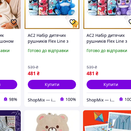
ик
AC2 Набір дитячих
AC2 Набір дитячих
юшоном
рушників Flex Line з
рушників Flex Line з
мікрофібри 3 штуки
мікрофібри 3 шт 25х5
равки
Готово до відправки
Готово до відправки
их
синій Colorful Home
см з іграшкою
нний
рушники для дітей
фіолетовий для дітей
пання
подарун DE
подарун DE
539
₴
539
₴
я ванни
481
₴
481
₴
и
Купити
Купити
98%
100%
10
ShopMix — інтернет-магазин сумок та аксесуарів
ShopMix — інтернет-магазин сумок та аксесуарів