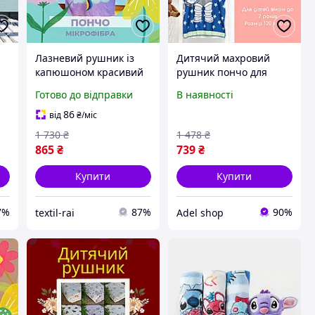
Лазневий рушник із
Дитячий махровий
капюшоном красивий
рушник пончо для
я
рушник із капюшоном
купання Банний
Готово до відправки
В наявності
для дітей практичний
рушник із капюшоном
Халат пончо для дітей
Рушник мікрофібра для
86
від
₴
/міс
дітей
1 730
₴
1 478
₴
865
₴
739
₴
Купити
Купити
7%
87%
90%
textil-rai
Adel shop