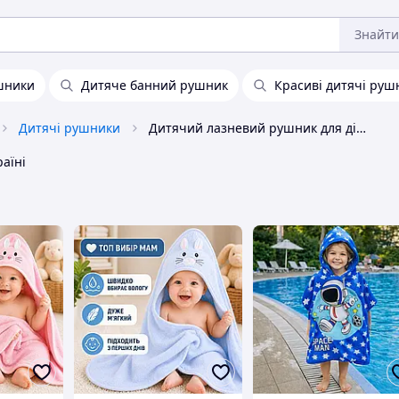
Знайти
ушники
Дитяче банний рушник
Красиві дитячі руш
Дитячі рушники
Дитячий лазневий рушник для дітей
аїні