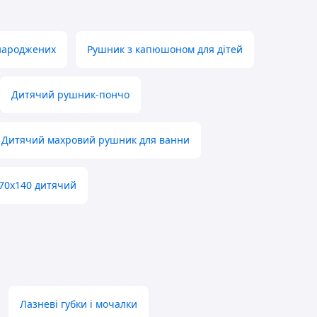
народжених
Рушник з капюшоном для дітей
Дитячий рушник-пончо
Дитячий махровий рушник для ванни
70х140 дитячий
Лазневі губки і мочалки