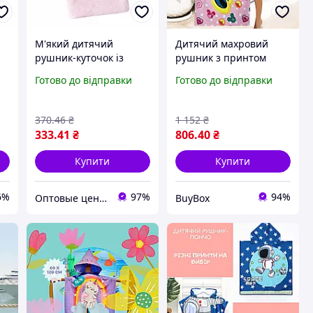
М'який дитячий
Дитячий махровий
рушник-куточок із
рушник з принтом
капюшоном Koloco
банний рушник для
Готово до відправки
Готово до відправки
лазневий рушник
дітей м'який рушник
пончо для дитини
для ванної пляжний
(42361) "Слон рожевий"
рушник One size
370
.46
₴
1 152
₴
333
.41
₴
806
.40
₴
Купити
Купити
6%
97%
94%
Оптовые цены на Всё!
BuyBox