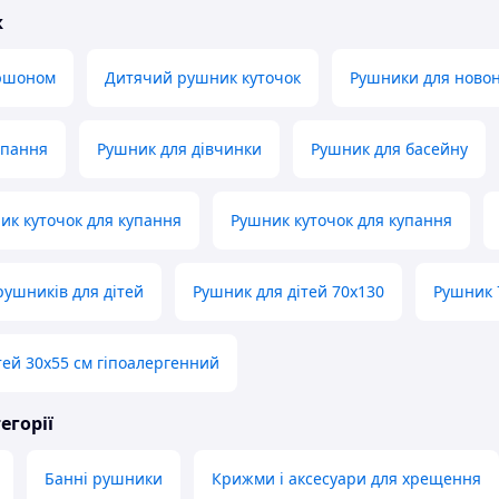
ж
юшоном
Дитячий рушник куточок
Рушники для ново
упання
Рушник для дівчинки
Рушник для басейну
к куточок для купання
Рушник куточок для купання
рушників для дітей
Рушник для дітей 70х130
Рушник 
тей 30х55 см гіпоалергенний
егорії
Банні рушники
Крижми і аксесуари для хрещення