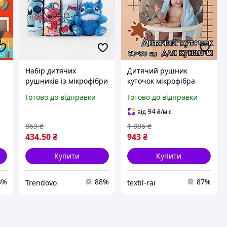
Набір дитячих
Дитячий рушник
рушників із мікрофібри
куточок мікрофібра
з іграшкою для догляду
тваринки 80*80
Готово до відправки
Готово до відправки
за дитиною м'які та
Бановий рушник із
швидко сохнуть 3 шт
куточком Дитяча
94
від
₴
/міс
25x50 см
накидка для малюка
869
₴
1 886
₴
434
.50
₴
943
₴
Купити
Купити
3%
88%
87%
Trendovo
textil-rai