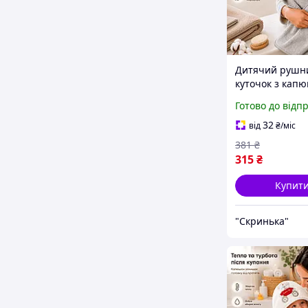
Дитячий рушн
куточок з кап
90х90 см для
Готово до відп
новонароджен
мікрофібра ба
32
від
₴
/міс
рушник для ку
381
₴
немовлят післ
315
₴
сірий
Купит
"Скринька"