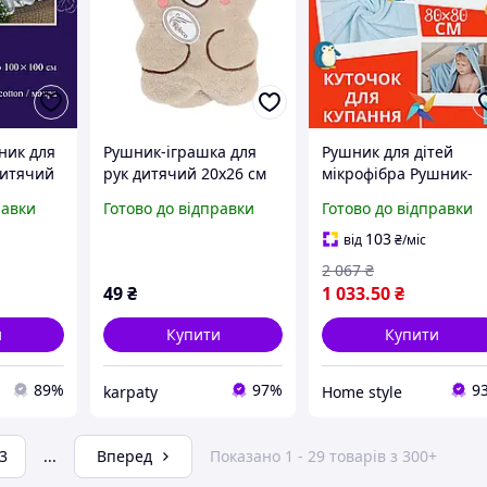
ник для
Рушник-іграшка для
Рушник для дітей
дитячий
рук дитячий 20x26 см
мікрофібра Рушник-
ник
бежевий Colorful Home,
лотенце куточок
равки
Готово до відправки
Готово до відправки
вий
м'який рушничок для
капюшон м'який
ик
дітей
Дитячий банний
103
від
₴
/міс
рушник Дитячий
2 067
₴
рушник
49
₴
1 033
.50
₴
и
Купити
Купити
89%
97%
9
karpaty
Home style
3
...
Вперед
Показано 1 - 29 товарів з 300+