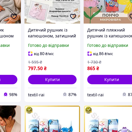
ик
Дитячий рушник із
Дитячий пляжний
юшоном
капюшоном, затишний
рушник із капюшоно
дитячий рушник,
комфортний смужці
равки
Готово до відправки
Готово до відправки
их
накидка м'яка
для дітей довговічне
нний
Полотенце для дітей
Домашнє дитяче пон
80
86
від
₴
/міс
від
₴
/міс
пання
мікрофібра
1 595
₴
1 730
₴
я ванни
797
.50
₴
865
₴
и
Купити
Купити
98%
87%
8
textil-rai
textil-rai