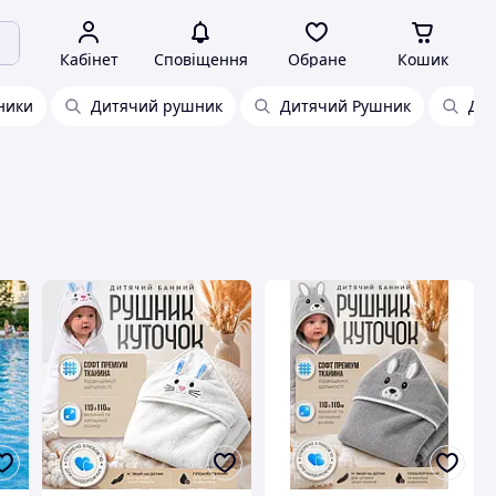
Кабінет
Сповіщення
Обране
Кошик
ники
Дитячий рушник
Дитячий Рушник
Дит