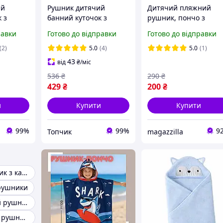
ий
Рушник дитячий
Дитячий пляжний
 з
банний куточок з
рушник, пончо з
мікрофібри в
капюшоном, з
равки
Готово до відправки
Готово до відправки
×110 см
пологовий 110×110 см
мікрофібри, 120х60см
упання
блакитний для купання
космонавт
(2)
5.0
(4)
5.0
(1)
х дітей
новонароджених дітей
43
від
₴
/міс
й
хлопчика м'який
536
₴
290
₴
429
₴
200
₴
и
Купити
Купити
99%
99%
9
Топчик
magazzilla
Дитячий рушник з капюшоном
 рушники
Дитяче банний рушник
Красиві дитячі рушники