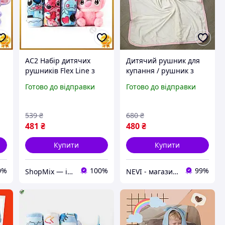
AC2 Набір дитячих
Дитячий рушник для
рушників Flex Line з
купання / рушник з
0
мікрофібри 3 шт
капюшоном / дитячий
Готово до відправки
Готово до відправки
рожевий Colorful Home
рушник з куточком
з іграшкою для дітей
90х90 см
подар DE
539
₴
680
₴
481
₴
480
₴
Купити
Купити
0%
100%
99%
ShopMix — інтернет-магазин сумок та аксесуарів
NEVI - магазин дитячих товарів