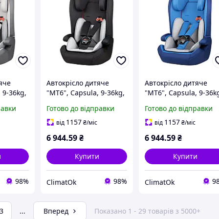
яче
Автокрісло дитяче
Автокрісло дитяче
 9-36kg,
"MT6", Capsula, 9-36kg,
"MT6", Capsula, 9-36k
ий,
до 12років, чорний,
до 12років, синій,
равки
Готово до відправки
Готово до відправки
771010
771040
1157
1157
від
₴
/міс
від
₴
/міс
6 944
.59
₴
6 944
.59
₴
и
Купити
Купити
98%
98%
9
ClimatOk
ClimatOk
3
...
Вперед
Показано 1 - 29 товарів з 5000+