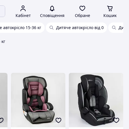
Кабінет
Сповіщення
Обране
Кошик
 автокрісло 15-36 кг
Дитяче автокрісло від 0
Дитяч
 кг