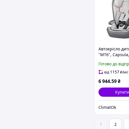
Автокрісло дит
"MT6", Capsula,
до 12років, сір
Готово до відп
771020
1157
від
₴
/міс
6 944
.59
₴
Купит
ClimatOk
1
2