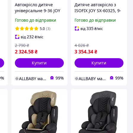
Автокрісло дитяче
Дитяче автокрісло з
універсальне 9-36 JOY
ISOFIX JOY SX-60325, 9-
36800 VL, з бустером,
36 кг, універсальне,
Готово до відправки
Готово до відправки
група 1/2/3, вага
група 1/2/3, ізофикс
дитини 9-36 кг
335
5.0
(3)
від
₴
/міс
232
від
₴
/міс
2 790
₴
4 026
₴
2 324
.58
₴
3 354
.34
₴
Купити
Купити
9%
99%
99%
🌞ALLBABY магазин товарів для дітей
🌞ALLBABY магазин товарів для дітей