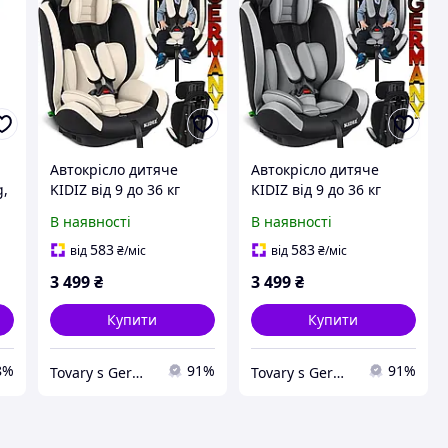
Автокрісло дитяче
Автокрісло дитяче
g,
KIDIZ від 9 до 36 кг
KIDIZ від 9 до 36 кг
бежевий колір
сірий колір Німеччина
В наявності
В наявності
Німеччина
583
583
від
₴
/міс
від
₴
/міс
3 499
₴
3 499
₴
Купити
Купити
8%
91%
91%
Tovary s Germanii
Tovary s Germanii