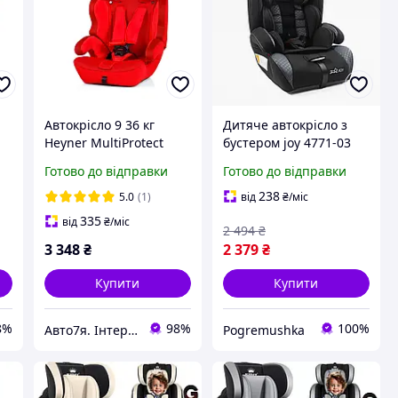
Автокрісло 9 36 кг
Дитяче автокрісло з
Heyner MultiProtect
бустером joy 4771-03
Aero SP Racing Red 796
(від 9 місяців до 12
Готово до відправки
Готово до відправки
300
років, 9-36 кг)
238
5.0
(1)
від
₴
/міс
335
від
₴
/міс
2 494
₴
3 348
₴
2 379
₴
Купити
Купити
8%
98%
100%
Авто7я. Інтернет-магазин автотоварів avto7ya.com.ua
Pogremushka