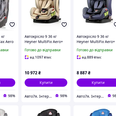
 кг
Автокрісло 9 36 кг
Автокрісло 9 36 кг
lax Aero
Heyner MultiFix Aero+
Heyner MultiFix Aero+
798 120
Summer Beige 796 150
Cosmic Blue 796 140
равки
Готово до відправки
Готово до відправки
1097
889
від
₴
/міс
від
₴
/міс
10 972
₴
8 887
₴
и
Купити
Купити
98%
98%
9
Авто7я. Інтернет-магазин автотоварів avto7ya.com.ua
Авто7я. Інтернет-магазин автотоварів avto7ya.com.ua