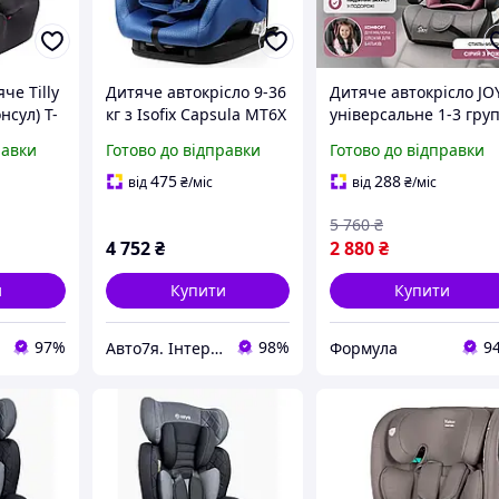
че Tilly
Дитяче автокрісло 9-36
Дитяче автокрісло JO
нсул) T-
кг з Isofix Capsula MT6X
універсальне 1-3 гру
 (світло-
(I,II,III) 771 140 синього
Автокрісло для
равки
Готово до відправки
Готово до відправки
 9 до 36
кольору
перевезення 9-36 кг 
триточковим ремене
475
288
від
₴
/міс
від
₴
/міс
безпеки
5 760
₴
4 752
₴
2 880
₴
и
Купити
Купити
97%
98%
9
Авто7я. Інтернет-магазин автотоварів avto7ya.com.ua
Формула