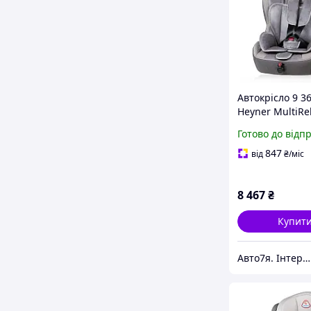
Автокрісло 9 36
Heyner MultiRe
Fix Koala Grey 
Готово до відп
847
від
₴
/міс
8 467
₴
Купит
Авто7я. Інтернет-магазин автотоварів avto7ya.com.ua