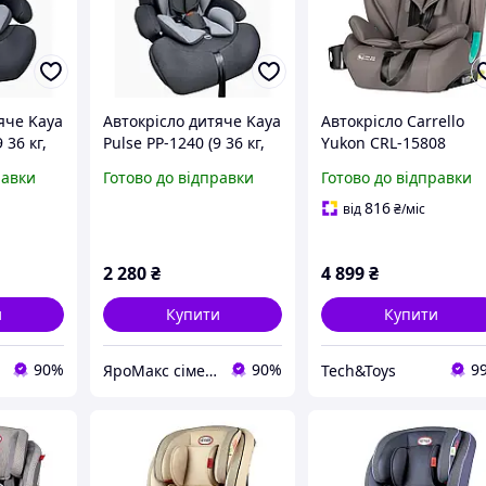
яче Kaya
Автокрісло дитяче Kaya
Автокрісло Carrello
 36 кг,
Pulse PP-1240 (9 36 кг,
Yukon CRL-15808
стер)
група 1-2-3, бустер)
Sandstone Beige i-Siz
равки
Готово до відправки
Готово до відправки
Iron Shade
9-36 кг, ISOFIX,
можлива оплата
816
від
₴
/міс
дитячими виплатами
7000 грн
2 280
₴
4 899
₴
и
Купити
Купити
90%
90%
9
ЯроМакс сімейний магазин
Tech&Toys