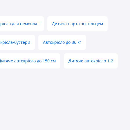
рісло для немовлят
Дитяча парта зі стільцем
крісла-бустери
Автокрісло до 36 кг
Дитяче автокрісло до 150 см
Дитяче автокрісло 1-2