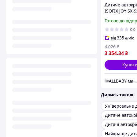
Дитяче автокрі
ISOFIX JOY SX-9
36 кг, універса
Готово до відп
група 1/2/3, із
0.0
335
від
₴
/міс
4 026
₴
3 354
.34
₴
Купит
🌞ALLBABY магазин товарів для дітей
Дивись також