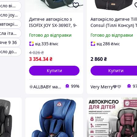
Дитяче автокрісло від 0
Дитяче автокрісло joy 9-36 кг
Дитяче автокрісло з
Автокрісло дитяче Til
Чорне дитяче автокрісло
ISOFIX JOY SX-36907, 9-
Consul (Тіллі Консул) T
36 кг, універсальне,
531/4 Black (чорний
Дитячі автокрісла італія
Готово до відправки
Готово до відправки
група 1/2/3, ізофикс
колір) від 9 до 36 кг
яче 9 36
335
286
від
₴
/міс
від
₴
/міс
Дитяче автокрісло до 25 кг
4 026
₴
3 354
.34
₴
2 860
₴
Купити
Купити
99%
9
🌞ALLBABY магазин товарів для дітей
Very Merry💙💛