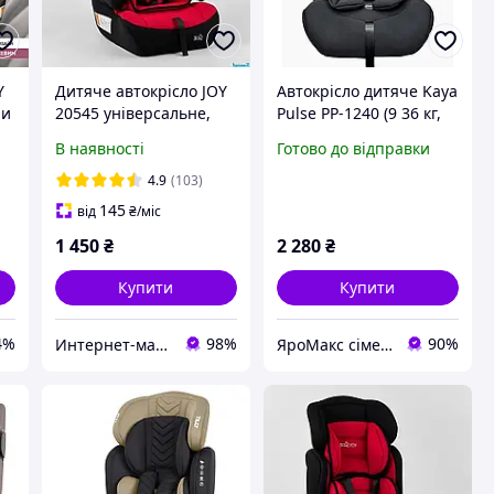
Y
Дитяче автокрісло JOY
Автокрісло дитяче Kaya
пи
20545 універсальне,
Pulse PP-1240 (9 36 кг,
група 1/2/3, вага
група 1-2-3, бустер)
В наявності
Готово до відправки
з
дитини від 9-36 кг
Melange Black
м
4.9
(103)
145
від
₴
/міс
1 450
₴
2 280
₴
Купити
Купити
4%
98%
90%
Интернет-магазин Dendis
ЯроМакс сімейний магазин