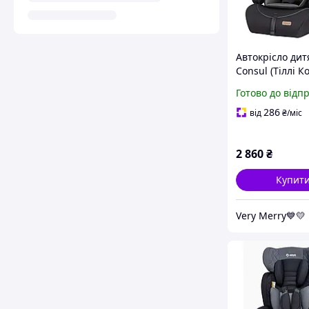
Автокрісло дитя
Consul (Тіллі Ко
531/4 Light Grey
Готово до відп
сірий колір) від
кг
286
від
₴
/міс
2 860
₴
Купит
Very Merry💙💛