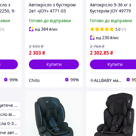
сло з
Автокрісло з бустером
Автокрісло 9-36 кг з
2250, 9-
2в1 «JOY» 4771-03
бустером JOY 49779
льне,
Сірий 9-36кг
Чорне, універсальне,
равки
Готово до відправки
Готово до відправки
офикс
група 1/2/3
384
(1)
від
₴
/міс
5.0
(1)
230
від
₴
/міс
2 559
₴
2 764
₴
2 303
₴
2 302
.85
₴
и
Купити
Купити
99%
99%
9
Chito
🌞ALLBABY магазин товарів для дітей
Універсальне дитяче автокрісло
Дитяче автокрісло від 6
Дитячі автокрісла 0-36 кг
Найкраще дитяче автокрісло 15-36 кг