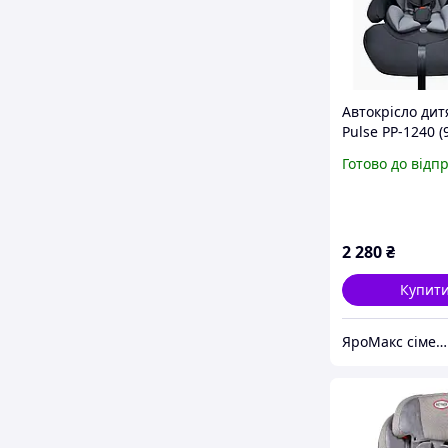
Автокрісло дит
Pulse PP-1240 (9
група 1-2-3, бу
Готово до відп
Graphite Blend
2 280
₴
Купит
ЯроМакс сімейний магазин