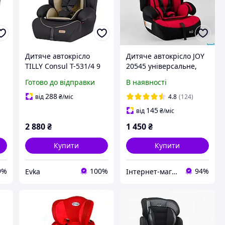
Дитяче автокрісло
Дитяче автокрісло JOY
TILLY Consul T-531/4 9
20545 універсальне,
e
36 кг (гр. 1/2/3),
група 1/2/3, вага
Готово до відправки
В наявності
регульований
дитини від 9-36 кг
підголівник і боковий
288
від
₴
/міс
4.8
(124)
захист
145
від
₴
/міс
2 880
₴
1 450
₴
Купити
Купити
9%
100%
94%
Evka
Інтернет-магазин Kids