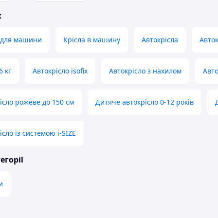
ж
 для машини
Крісла в машину
Автокрісла
Авток
6 кг
Автокрісло isofix
Автокрісло з нахилом
Авто
ісло рожеве до 150 см
Дитяче автокрісло 0-12 років
сло із системою i-SIZE
егорії
и