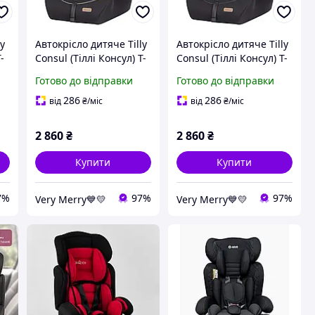
ly
Автокрісло дитяче Tilly
Автокрісло дитяче Tilly
-
Consul (Тіллі Консул) T-
Consul (Тіллі Консул) T-
531/4 Beige (бежевий
531/4 Dark Grey (сірий
Готово до відправки
Готово до відправки
колір) від 9 до 36 кг
колір) від 9 до 36 кг
286
286
від
₴
/міс
від
₴
/міс
2 860
₴
2 860
₴
Купити
Купити
7%
97%
97%
Very Merry💙💛
Very Merry💙💛