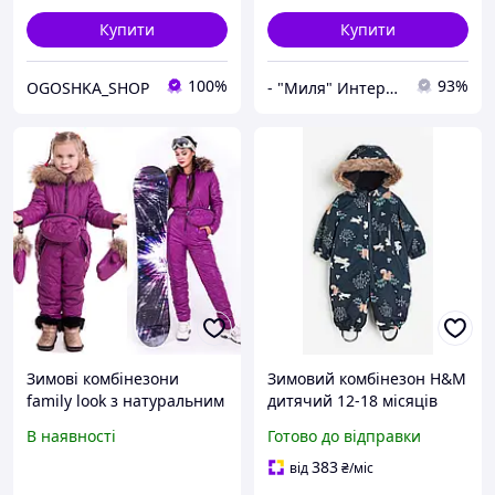
Купити
Купити
100%
93%
OGOSHKA_SHOP
- "Миля" Интернет-магазин детских товаров
Зимові комбінезони
Зимовий комбінезон H&M
family look з натуральним
дитячий 12-18 місяців
хутром, жіночий зимовий
В наявності
Готово до відправки
комбінезон дитячий
зимовий комбінезон
383
від
₴
/міс