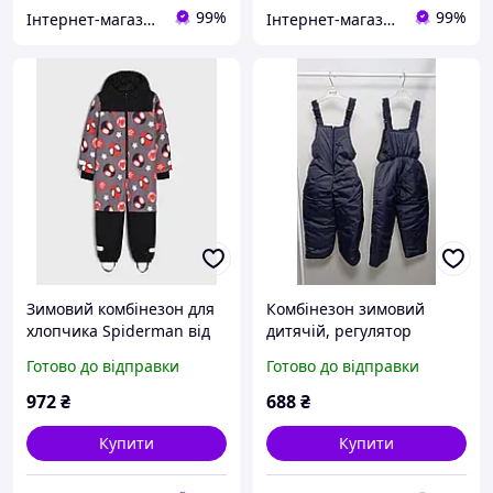
99%
99%
Інтернет-магазин дитячих товарів "Gorod Detstva"
Інтернет-магазин дитячих товарів "Gorod Detstva"
Зимовий комбінезон для
Комбінезон зимовий
хлопчика Spiderman від
дитячій, регулятор
бренду Sinsay 98 (2-3
довжини та блискавка,
Готово до відправки
Готово до відправки
роки)
синього кольору. 3-4-5-6
років
972
₴
688
₴
Купити
Купити