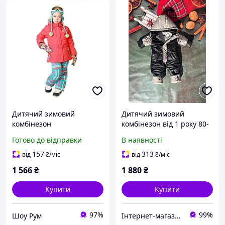
Дитячий зимовий
Дитячий зимовий
комбінезон
комбінезон від 1 року 80-
термокомбінезон лижний
86 86-92 92-98 98-104
Готово до відправки
В наявності
костюм HI TECH
розмір з капюшоном
157
313
від
₴
/міс
від
₴
/міс
1 566
₴
1 880
₴
Купити
Купити
97%
99%
Шоу Рум
Інтернет-магазин дитячих товарів "Gorod Detstva"