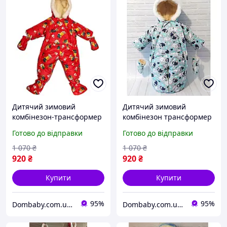
Дитячий зимовий
Дитячий зимовий
комбінезон-трансформер
комбінезон трансформер
для новонародженого від
для новонародженого від
Готово до відправки
Готово до відправки
0 до 1,5 років на овчині
0 до 1,5 років на вовчині
1 070
₴
1 070
₴
920
₴
920
₴
Купити
Купити
95%
95%
Dombaby.com.ua - інтернет магазин дитячих товарів
Dombaby.com.ua - інтернет магазин дитячих товарів