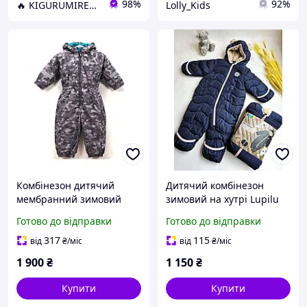
98%
92%
🔥 KIGURUMIREV 🔥 ➡ магазин яскравих подарунків
Lolly_Kids
Комбінезон дитячий
Дитячий комбінезон
мембранний зимовий
зимовий на хутрі Lupilu
Mads&Mette (Данія) 2-3
62-68 см для дівчаток
Готово до відправки
Готово до відправки
роки (98см)
317
115
від
₴
/міс
від
₴
/міс
1 900
₴
1 150
₴
Купити
Купити