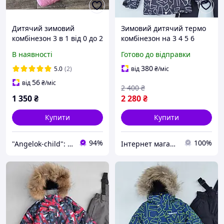
Дитячий зимовий
Зимовий дитячий термо
комбінезон 3 в 1 від 0 до 2
комбінезон на 3 4 5 6
років, зимові комбінезони
років "Арктік" для
В наявності
Готово до відправки
трансформери Angelok-
хлопчика комплект куртка
child
та напівкомбінезон
380
5.0
(2)
від
₴
/міс
мембрана
56
від
₴
/міс
2 400
₴
1 350
₴
2 280
₴
Купити
Купити
94%
100%
"Angelok-child": Інтернет-магазин дитячих товарів. Зимові комбінезони. Зимові конверти в коляску
Інтернет магазин "Модні Діти"