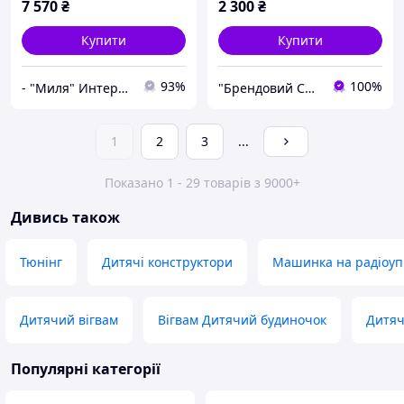
7 570
₴
2 300
₴
Купити
Купити
93%
100%
- "Миля" Интернет-магазин детских товаров
"Брендовий Світ"
1
2
3
...
Показано 1 - 29 товарів з 9000+
Дивись також
Тюнінг
Дитячі конструктори
Машинка на радіоуп
Дитячий вігвам
Вігвам Дитячий будиночок
Дитяч
Популярні категорії