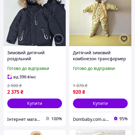
Зимовий дитячий
Дитячий зимовий
роздільний
комбінезон трансформер
термокомбінезон на 4 5 6
для новонародженого від
Готово до відправки
Готово до відправки
7 років "Лукас" для
0 до 1,5 років на вовчині
хлопчика на флісі
396
від
₴
/міс
мембрана
2 500
₴
1 070
₴
2 375
₴
920
₴
Купити
Купити
100%
95%
Інтернет магазин "Модні Діти"
Dombaby.com.ua - інтернет магазин дитячих товарів