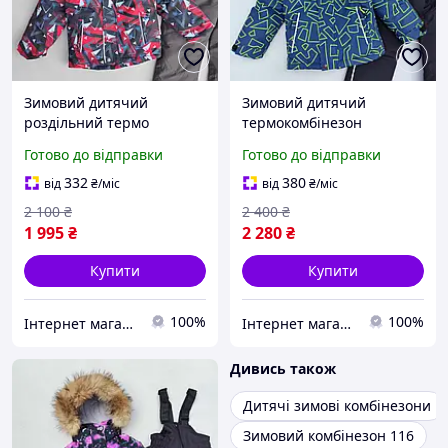
Зимовий дитячий
Зимовий дитячий
роздільний термо
термокомбінезон
комбінезон 6-7 років
роздільний "Арктік" синій
Готово до відправки
Готово до відправки
комплект для хлопчика
для хлопчика на 3 4 5 6
"Нік" на флісі 128
років мембрана
332
380
від
₴
/міс
від
₴
/міс
2 100
₴
2 400
₴
1 995
₴
2 280
₴
Купити
Купити
100%
100%
Інтернет магазин "Модні Діти"
Інтернет магазин "Модні Діти"
Дивись також
Дитячі зимові комбінезони
Зимовий комбінезон 116