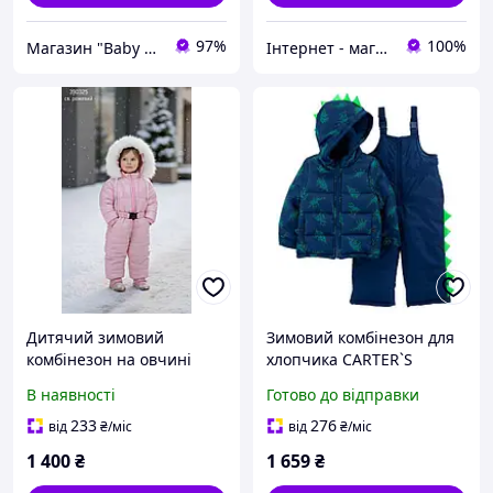
97%
100%
Магазин "Baby Comfort"
Інтернет - магазин дитячого одягу "Junior"
Дитячий зимовий
Зимовий комбінезон для
комбінезон на овчині
хлопчика CARTER`S
Світло-рожевий
(США),2 роки
В наявності
Готово до відправки
233
276
від
₴
/міс
від
₴
/міс
1 400
₴
1 659
₴