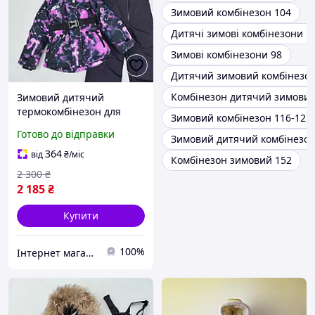
Зимовий комбінезон 104
Дитячі зимові комбінезони р
Зимові комбінезони 98
Дитячий зимовий комбінезон
Комбінезон дитячий зимовий
Зимовий дитячий
термокомбінезон для
Зимовий комбінезон 116-122
дівчинки роздільний
Готово до відправки
Зимовий дитячий комбінезон
куртка напівкомбінезон
"Крісті" на 3 4 5 6 років
364
від
₴
/міс
Комбінезон зимовий 152
2 300
₴
2 185
₴
Купити
100%
Інтернет магазин "Модні Діти"