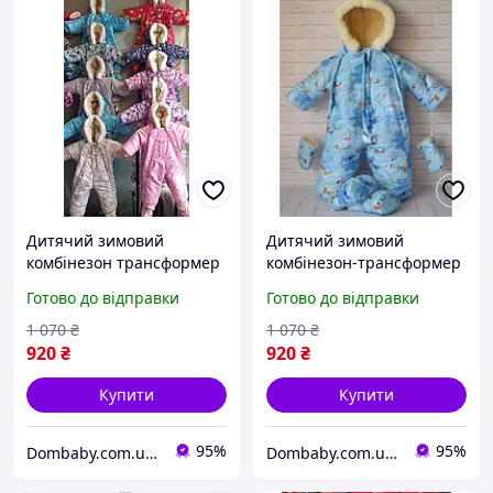
Дитячий зимовий
Дитячий зимовий
комбінезон трансформер
комбінезон-трансформер
для новонародженого від
для новонародженого від
Готово до відправки
Готово до відправки
0 до 1,5 років на вовчині
0 до 1,5 років на овчині
1 070
₴
1 070
₴
920
₴
920
₴
Купити
Купити
95%
95%
Dombaby.com.ua - інтернет магазин дитячих товарів
Dombaby.com.ua - інтернет магазин дитячих товарів