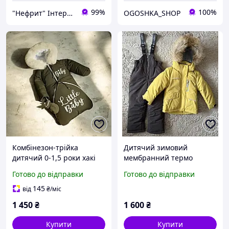
99%
100%
"Нефрит" Інтернет-магазин
OGOSHKA_SHOP
Комбінезон-трійка
Дитячий зимовий
дитячий 0-1,5 роки хакі
мембранний термо
комбінезон на дівчинку
Готово до відправки
Готово до відправки
98-122 Jie.Reimo
145
від
₴
/міс
1 450
₴
1 600
₴
Купити
Купити