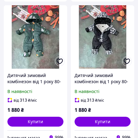
Дитячий зимовий
Дитячий зимовий
комбінезон від 1 року 80-
комбінезон від 1 року 80-
86 86-92 92-98 98-104
86 86-92 92-98 98-104
В наявності
В наявності
розмір з капюшоном
розмір з капюшоном
313
313
від
₴
/міс
від
₴
/міс
1 880
₴
1 880
₴
Купити
Купити
99%
99%
Інтернет-магазин дитячих товарів "Gorod Detstva"
Інтернет-магазин дитячих товарів "Gorod Detstva"