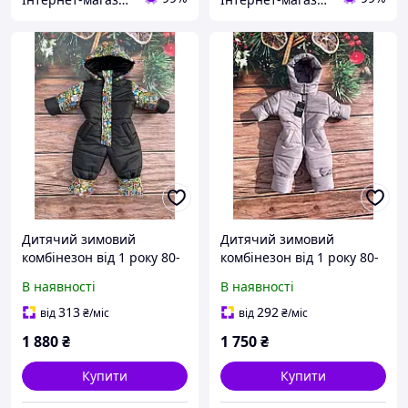
Дитячий зимовий
Дитячий зимовий
комбінезон від 1 року 80-
комбінезон від 1 року 80-
86 86-92 92-98 98-104
86 86-92 92-98 98-104
В наявності
В наявності
розмір з капюшоном
розмір з капюшоном
313
292
від
₴
/міс
від
₴
/міс
1 880
₴
1 750
₴
Купити
Купити