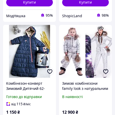
Купити
Купити
95%
98%
МодНяшка
ShopicLand
Комбінезон-конверт
Зимові комбінезони
Зимовий Дитячий 62-
family look з натуральним
68см Lupilu Дитячий
хутром, жіночий зимовий
Готово до відправки
В наявності
суцільний комбінезон
комбінезон дитячий
термо
зимовий комбінезон
115
від
₴
/міс
1 150
₴
12 900
₴