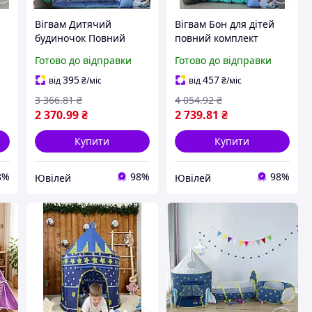
Вігвам Дитячий
Вігвам Бон для дітей
будиночок Повний
повний комплект
комплект для дітей
дитячого ігрового
Готово до відправки
Готово до відправки
Ігровий вігвам, намет-
будиночка, намет із
шалуш, подарунки
килимком, куртка
395
457
від
₴
/міс
від
₴
/міс
дітям!
вігвам!
3 366
.81
₴
4 054
.92
₴
2 370
.99
₴
2 739
.81
₴
Купити
Купити
8%
98%
98%
Ювілей
Ювілей