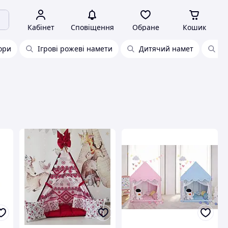
Кабінет
Сповіщення
Обране
Кошик
ори
Ігрові рожеві намети
Дитячий намет
Ро