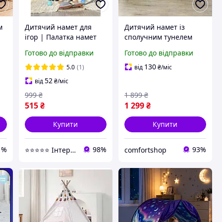
м
Дитячий намет для
Дитячий намет із
ігор | Палатка намет
сполучним тунелем
ця
ігровий | Літній
Замок 3в1 ігровий
Готово до відправки
Готово до відправки
т
дитячий наметrue для
курінь з басейном під
дітей | Дитячий
кульки для дітей
130
5.0
(1)
від
₴
/міс
ігровий будинок
52
від
₴
/міс
999
₴
1 899
₴
515
₴
1 299
₴
Купити
Купити
1%
98%
93%
⭐⭐⭐⭐⭐ Інтернет магазин Добра Мама
comfortshop