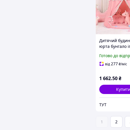
Дитячий будин
юрта бунгало і
скандинавськи
Готово до відп
самозбірний р
125х110 см (PN
277
від
₴
/міс
1 662
.50
₴
Купит
ТУТ
1
2