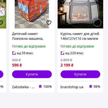
Дитячий намет
Курінь намет для дітей
Пожежна машина,
146х127х110 см манеж
автомобіль ігровий
дитячий ігровий
Готово до відправки
Готово до відправки
намет-шалаш, для
будиночок з сіткою та
хлопчика,
килимком для дому та
59
220
від
₴
/міс
від
₴
/міс
транспорт,квап
вулиці
920
₴
2 899
₴
590
₴
2 199
₴
Купити
Купити
5%
100%
98%
Zabodaika - Іграшки які люблять діти
brandshop.ua