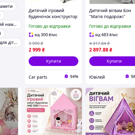
намети
Дитячий ігровий
Дитячий вігвам Бон
т
будиночок конструктор
"Магія подорожі"
розмальовка білий
повний комплект,
Рожевий ігровий намет
Готово до відправки
Готово до відправки
замок подарунок для
ігровий будиночок,
й
дітей будинок дитячий
намет для дітей,ячий
300
483
від
₴
/міс
від
₴
/міс
курінь подарунок
вігвам
Ігровий намет для дітей
3 999
₴
4 317
.84
₴
хлопчику
2 999
₴
2 897
.88
₴
Купити
Купити
94%
9
Сar parts
Ювілей