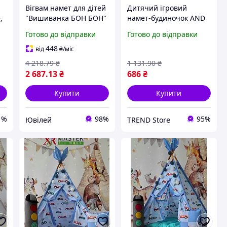
Вігвам намет для дітей
Дитячий ігровий
,
"Вишиванка БОН БОН"
намет-будиночок AND
я
повний комплект,
1083
Готово до відправки
Готово до відправки
-
дитячий будиночок,
ігровий намет, 180
448
від
₴
/міс
вігвам.
4 218
.79
₴
1 131
.90
₴
2 687
.13
₴
686
₴
Купити
Купити
1%
98%
95%
Ювілей
TREND Store