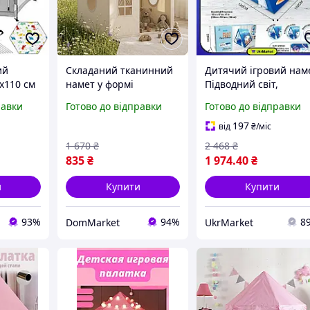
ий
Складаний тканинний
Дитячий ігровий нам
х110 см
намет у формі
Підводний світ,
ірий
будиночка для
120x120x105 см, курі
равки
Готово до відправки
Готово до відправки
ля дітей
маленької дівчинки
будиночок для ігор
ткою та
120×100×130 см, Дитячі
синій для дітей UM1
197
від
₴
/міс
ігрові намети
1 670
₴
2 468
₴
будиночки
835
₴
1 974
.40
₴
и
Купити
Купити
93%
94%
8
DomMarket
UkrMarket