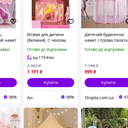
,
Вігвам для дитини
Дитячий будиночок
ий намет
(Великий, С чехлом,
намет / Ігрова палатк
ям (З
Рожевий), Намет,
для дітей / Ігровий
равки
Готово до відправки
Готово до відправки
хол),
Ігровий будиночок-
будиночок для
намет, AVI
дівчинки Рожевий
119
від
₴
/міс
TM
2 382
₴
1 146
₴
1 191
₴
999
₴
и
Купити
Купити
98%
98%
9
Avi
Shopka.com.ua