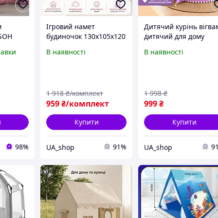
м
Ігровий намет
Дитячий курінь вігва
 БОН
будиночок 130х105х120
дитячий для дому
кт
см Дитячий вігвам
ігровий намет індіан
равки
В наявності
В наявності
очка для
Дитячий курінь вігвам
Вігвам хатка комплек
а намету
Будиночок намет для
для діток Вігвам для
дітей у квартирі Намет
дачі дівчинки
будиночок
1 918
₴/комплект
1 998
₴
959
₴/комплект
999
₴
и
Купити
Купити
98%
91%
9
UA_shop
UA_shop