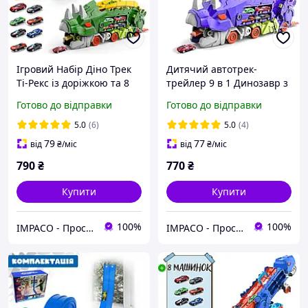
Ігровий Набір Діно Трек
Дитячий автотрек-
Ті-Рекс із доріжкою та 8
трейлер 9 в 1 Динозавр з
міні машинками (ZS-222)
8 машинками MH-168
Готово до відправки
Готово до відправки
Green
Фіолетовий
5.0
(6)
5.0
(4)
79
77
від
₴
/міс
від
₴
/міс
790
₴
770
₴
Купити
Купити
100%
100%
IMPACO - Простір крутих пропозицій
IMPACO - Простір крутих пропозицій