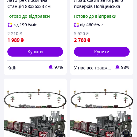
Автотрек Космічна
Іграшковий автотрек 6
Станція 88х36х33 см
поверхів Поліцейська
Дитячий Іграшковий
парковка + карта місця
Готово до відправки
Готово до відправки
Паркінг 2в1 Електричний
події [78 шт.] магія
Ліфт та 6 Міні Машинок
199
460
від
₴
/міс
від
₴
/міс
для Дітей 3+ Рочків
2 210
₴
5 520
₴
1 989
₴
2 760
₴
Купити
Купити
97%
98%
Kidli
У нас все і завжди