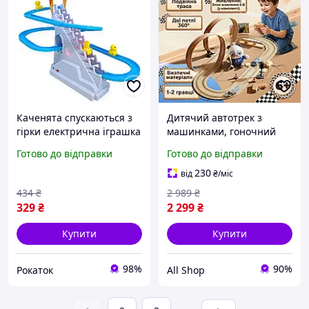
Каченята спускаються з
Дитячий автотрек з
гірки електрична іграшка
машинками, гоночний
трек із качками
трек з петлями,
Готово до відправки
Готово до відправки
качечками та звуковими
електричний на пульті
ефектами Small Duck
керування
230
від
₴
/міс
434
₴
2 989
₴
329
₴
2 299
₴
Купити
Купити
98%
90%
Рокаток
All Shop