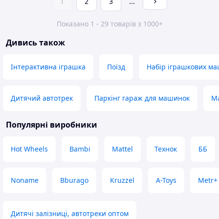
1
2
3
...
Показано 1 - 29 товарів з 1000+
Дивись також
Інтерактивна іграшка
Поїзд
Набір іграшкових м
Дитячий автотрек
Паркінг гараж для машинок
Ma
Популярні виробники
Hot Wheels
Bambi
Mattel
Технок
ББ
Noname
Bburago
Kruzzel
A-Toys
Metr+
Дитячі залізниці, автотреки оптом