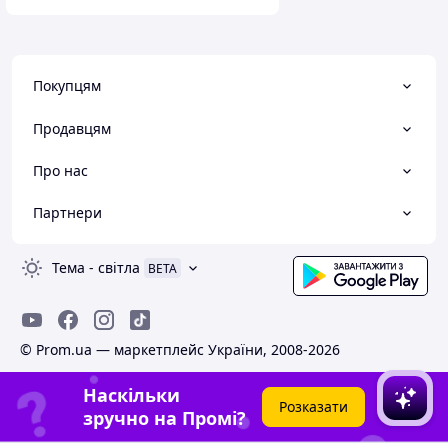
Покупцям
Продавцям
Про нас
Партнери
Тема
-
світла
BETA
© Prom.ua — маркетплейс України, 2008-2026
Наскільки
Розказати
зручно на Промі?