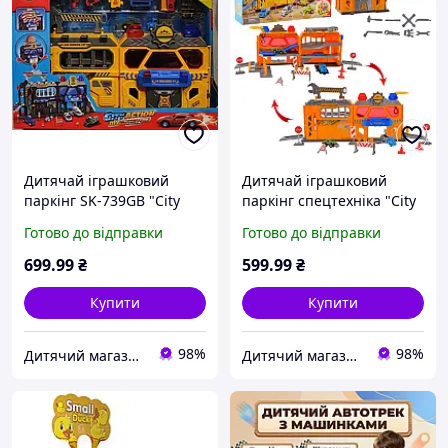
Дитячай іграшковий
Дитячай іграшковий
паркінг SK-739GB "City
паркінг спецтехніка "City
Actione" Спецтехніка 2
Actione" SK-739GA 2
Готово до відправки
Готово до відправки
машинки у комплекті,
машинки у комплекті,
світло, звук валіза
світло,звук
699
.99
₴
599
.99
₴
Купити
Купити
98%
98%
Дитячий магазин СУПЕР МА_МА
Дитячий магазин СУПЕР МА_МА