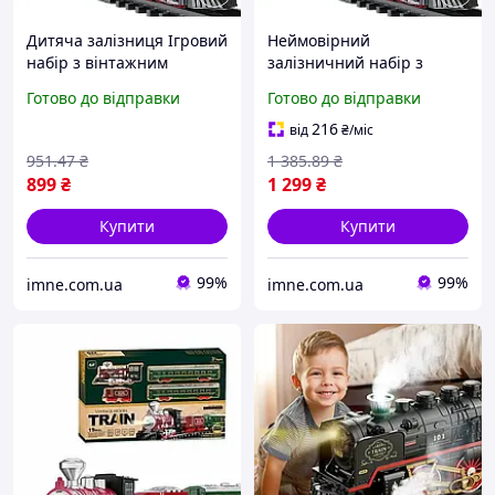
Дитяча залізниця Ігровий
Неймовірний
набір з вінтажним
залізничний набір з
локомотивом для
функціями для дітей 42
Готово до відправки
Готово до відправки
хлопчика 35 деталей
предмети Залізниця
Поїзд паровоз 6 вагонів
Модель поїзда їде сама 8
216
від
₴
/міс
світло звук 141х68см
вагонів світло звук
951
.47
₴
1 385
.89
₴
899
₴
1 299
₴
Купити
Купити
99%
99%
imne.com.ua
imne.com.ua