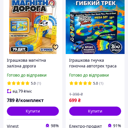
Іграшкова магнітна
Іграшкова гнучка
залізна дорога
гоночна автотрек траса
(електрична дитяча
Magic Tracks дитяча
Готово до відправки
Готово до відправки
залізниця, потяг, поїзд,
дорога світиться з
паровоз) 79 ел.
машинками Меджик Трек
5.0
(1)
5.0
(1)
освітлена для дітей
79
від
₴
/міс
1 398
₴
хлопчика
789
₴/комплект
699
₴
Купити
Купити
98%
91%
Vinest
Електро-продукт