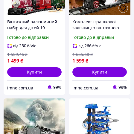
Вінтажний залізничний
Комплект іграшкової
набір для дітей 19
залізниці з вінтажною
предметів поїзд
моделлю паровоза
Готово до відправки
Готово до відправки
локомотив їде сам 3
локомотива для дітей 24
вагони світло звук
предмети 2 вагони світло
250
266
від
₴
/міс
від
₴
/міс
Залізниця
звук пар
1 559
.46
₴
1 655
.68
₴
1 499
₴
1 599
₴
Купити
Купити
99%
99%
imne.com.ua
imne.com.ua