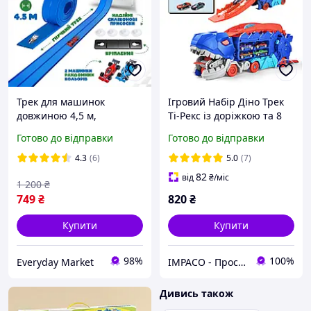
Трек для машинок
Ігровий Набір Діно Трек
довжиною 4,5 м,
Ті-Рекс із доріжкою та 8
інтерактивна дитяча
міні машинками (MH-177)
Готово до відправки
Готово до відправки
іграшка трек для
Blue
машинок
4.3
(6)
5.0
(7)
82
від
₴
/міс
1 200
₴
749
₴
820
₴
Купити
Купити
98%
100%
Everyday Market
IMPACO - Простір крутих пропозицій
Дивись також