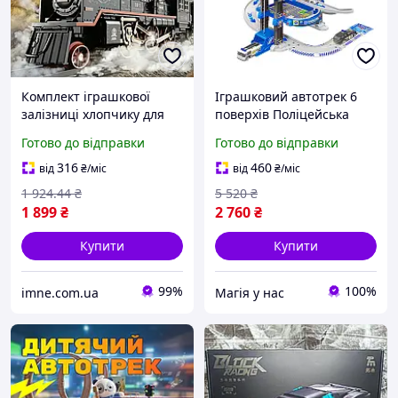
Комплект іграшкової
Іграшковий автотрек 6
залізниці хлопчику для
поверхів Поліцейська
гри в машиніста
парковка + карта місця
Готово до відправки
Готово до відправки
локомотива 22 деталі
події [78 шт.] магія
паровоз 3 вагони світло
316
460
від
₴
/міс
від
₴
/міс
звук пар
1 924
.44
₴
5 520
₴
1 899
₴
2 760
₴
Купити
Купити
99%
100%
imne.com.ua
Магія у нас