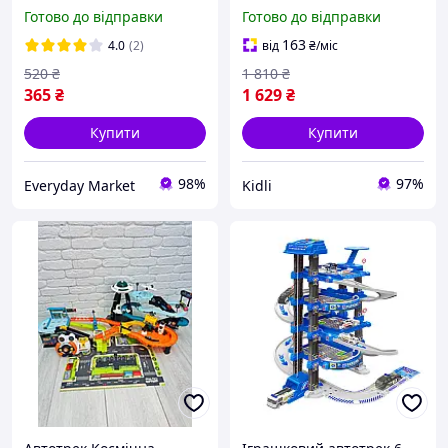
машинок залізничний
та Музикою для хлопчика
Готово до відправки
Готово до відправки
дитячий трек паркінг
Гибка дорога трек з
динозавр ігровий
машинками Українська
163
4.0
(2)
від
₴
/міс
комплекс для дітей
мова
520
₴
1 810
₴
365
₴
1 629
₴
Купити
Купити
98%
97%
Everyday Market
Kidli