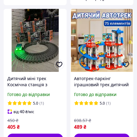
Дитячий міні трек
Автотрек-паркінг
Космічна станція з
іграшковий трек дитячий
Астронавтом і Машинкою
машин 75 деталей
Готово до відправки
Готово до відправки
62 деталі Іграшкова гибка
гоночний дітей траса зі
дорога для хлопчика
спуском ігрові автотреки
5.0
(1)
5.0
(1)
для хлопчика WILL
40
від
₴
/міс
450
₴
698
.57
₴
405
₴
489
₴