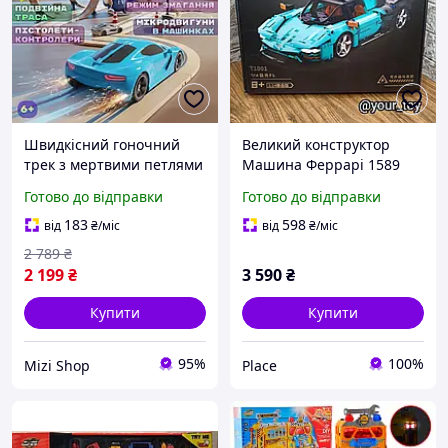
Швидкісний гоночний
Великий конструктор
трек з мертвими петлями
Машина Феррарі 1589
та дистанційним
деталей ( двері
Готово до відправки
Готово до відправки
керуванням машинок
відкриваються )
Конструктор Спорткар ||
183
598
від
₴
/міс
від
₴
/міс
Choice | PLACE
2 789
₴
2 199
₴
3 590
₴
Купити
Купити
95%
100%
Mizi Shop
Place