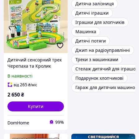
Дитяча залізниця
Дитячі іграшки
Іграшки для хлопчиків
Машинка
Дитячі потяги
Джип на радіоуправлінні
Треки з машинками
Дитячий сенсорний трек
Черепаха та Кролик
Стелаж дитячий для іграшок
активна гра з браслетами
В наявності
Подарунок хлопчикові
контролерами рухів для
змагань
265
від
₴
/міс
Гараж для дитячих машинок
2 650
₴
Купити
99%
DomHome