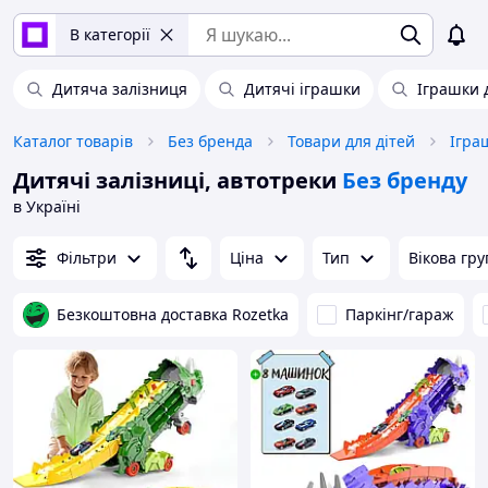
В категорії
Дитяча залізниця
Дитячі іграшки
Іграшки 
Каталог товарів
Без бренда
Товари для дітей
Ігра
Дитячі залізниці, автотреки
Без бренду
в Україні
Фільтри
Ціна
Тип
Вікова гру
Безкоштовна доставка Rozetka
Паркінг/гараж