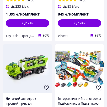
233
85
від
₴
/міс
від
₴
/міс
1 399
₴/комплект
849
₴/комплект
Купити
Купити
96%
98%
ToyTech - Трендові Іграшки та Гаджети 2021
Vinest
Дитячий автотрек
Інтерактивний автотрек з
ігровий трек для
Підйомником Підсвіткою