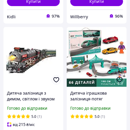
Купити
Купити
97%
96%
Kidli
Willberry
Дитяча залізниця з
Дитяча іграшкова
димом, світлом і звуком
залізниця-потяг
216 х 99 см
(електрична залізна
Готово до відправки
Готово до відправки
дорога-паровоз для дітей)
190 см
5.0
(1)
5.0
(1)
215
від
₴
/міс