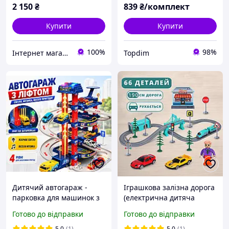
2 150
₴
839
₴/комплект
Купити
Купити
100%
98%
Інтернет магазин "JINKE"
Topdim
Дитячий автогараж -
Іграшкова залізна дорога
парковка для машинок з
(електрична дитяча
автоматичним ліфтом,
залізниця, потяг, поїзд,
Готово до відправки
Готово до відправки
світлом та музикою,
паровоз) 66 деталей
ігровий набір 78 деталей
5.0
(1)
5.0
(1)