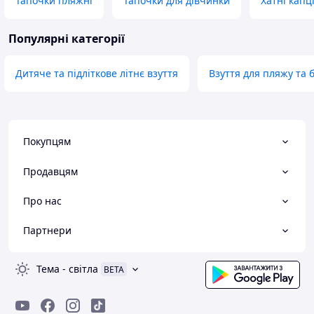
Тапочки пляжні
Тапочки для дівчинки
Хатні капц
Популярні категорії
Дитяче та підліткове літнє взуття
Взуття для пляжу та 
Покупцям
Продавцям
Про нас
Партнери
Тема
-
світла
BETA