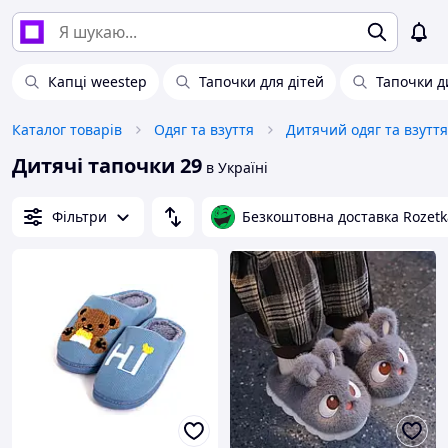
Капці weestep
Тапочки для дітей
Тапочки д
Каталог товарів
Одяг та взуття
Дитячий одяг та взуття
Дитячі тапочки 29
в Україні
Фільтри
Безкоштовна доставка Rozetk