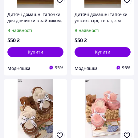
Дитячі домашні тапочки
Дитячі домашні тапочки
для дівчинки з зайчиком,
унісекс сірі, теплі, з м
рожеві, теплі, розміри 24
яким хутром, розміри 24
В наявності
В наявності
29
29
550
₴
550
₴
Купити
Купити
95%
95%
МодНяшка
МодНяшка