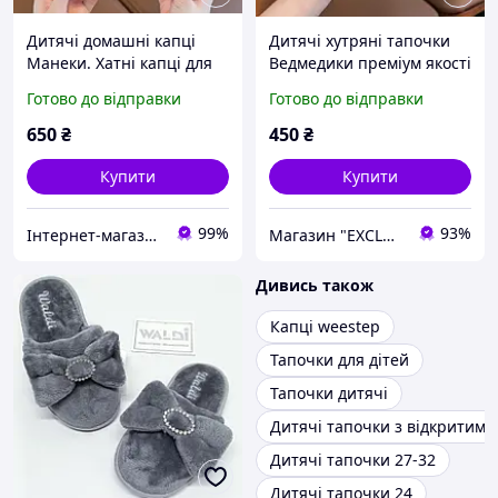
Дитячі домашні капці
Дитячі хутряні тапочки
Манеки. Хатні капці для
Ведмедики преміум якості
дітей рожеві 29-30 розмір
29р
Готово до відправки
Готово до відправки
(18.5 см)
650
₴
450
₴
Купити
Купити
99%
93%
Інтернет-магазин "Скарби Сходу" - якісні товари із Японії та Кореї
Магазин "EXCLUSIVE" - Оригінальні Подарунки для всіх
Дивись також
Капці weestep
Тапочки для дітей
Тапочки дитячі
Дитячі тапочки з відкритим 
Дитячі тапочки 27-32
Дитячі тапочки 24