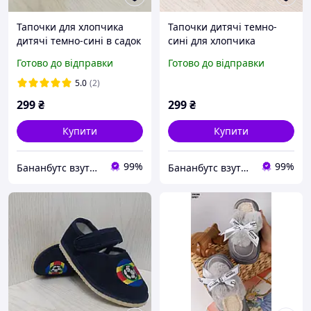
Тапочки для хлопчика
Тапочки дитячі темно-
дитячі темно-сині в садок
сині для хлопчика
25р. 26р. 27р. 28р. 29р.
"Пухнастик" 29р.
Готово до відправки
Готово до відправки
30р. 31р. 32р.
5.0
(2)
299
₴
299
₴
Купити
Купити
99%
99%
Бананбутс взуття сумки рюкзаки аксесуари
Бананбутс взуття сумки рюкзаки аксесуари