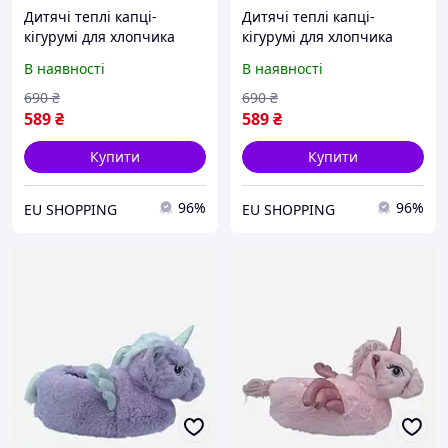
Дитячі теплі капці-
Дитячі теплі капці-
кігурумі для хлопчика
кігурумі для хлопчика
Mad House Boris 29-31
Mad House Boris 29-31
В наявності
В наявності
Червоні (2000200217046)
Сірі (2000200217077)
690
₴
690
₴
589
₴
589
₴
Купити
Купити
96%
96%
EU SHOPPING
EU SHOPPING