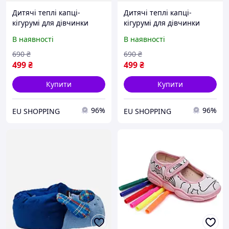
Дитячі теплі капці-
Дитячі теплі капці-
кігурумі для дівчинки
кігурумі для дівчинки
Mad House Calinda 29-31
Mad House Calinda 29-31
В наявності
В наявності
Бузкові (6397233881075)
Рожеві (6397233891074)
690
₴
690
₴
499
₴
499
₴
Купити
Купити
96%
96%
EU SHOPPING
EU SHOPPING