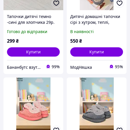
Тапочки дитячі темно
Дитячі домашні тапочки
-сині для хлопчика 29р.
сірі з хутром, теплі,
розміри 24 29
Готово до відправки
В наявності
299
₴
550
₴
Купити
Купити
99%
95%
Бананбутс взуття сумки рюкзаки аксесуари
МодНяшка