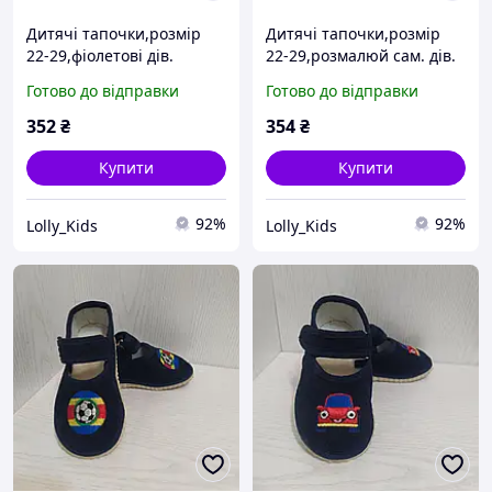
Дитячі тапочки,розмір
Дитячі тапочки,розмір
22-29,фіолетові дів.
22-29,розмалюй сам. дів.
R107850103-ws
WR107850376-ws
Готово до відправки
Готово до відправки
352
₴
354
₴
Купити
Купити
92%
92%
Lolly_Kids
Lolly_Kids