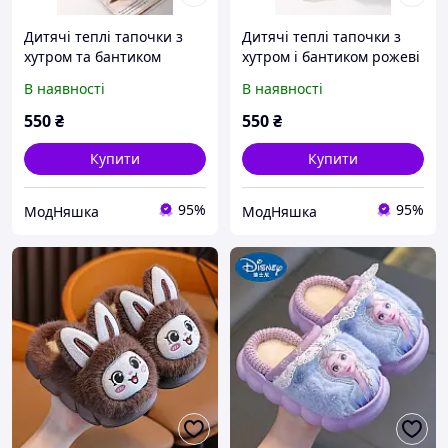
Дитячі теплі тапочки з
Дитячі теплі тапочки з
хутром та бантиком
хутром і бантиком рожеві
розміри 24 29 колір
розміри 24 29
В наявності
В наявності
Coffee
550
₴
550
₴
Купити
Купити
95%
95%
МодНяшка
МодНяшка