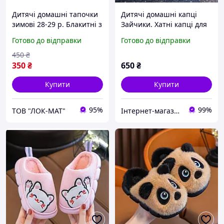
Дитячі домашні тапочки
Дитячі домашні капці
зимові 28-29 р. Блакитні з
Зайчики. Хатні капці для
ведмедиками
дітей сірі 28-29р (18см)
Готово до відправки
Готово до відправки
450
₴
350
₴
650
₴
Купити
Купити
95%
99%
ТОВ "ЛОК-MAT"
Інтернет-магазин "Скарби Сходу" - якісні товари із Японії та Кореї