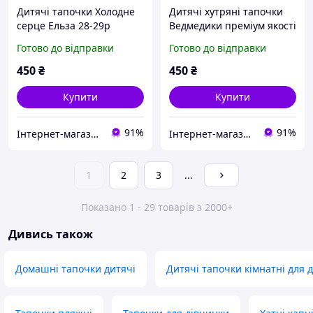
Дитячі тапочки Холодне
Дитячі хутряні тапочки
серце Ельза 28-29р
Ведмедики преміум якості
29р
Готово до відправки
Готово до відправки
450
₴
450
₴
Купити
Купити
91%
91%
Інтернет-магазин "ЕXCLUSIVE"
Інтернет-магазин "ЕXCLUSIVE"
1
2
3
...
Показано 1 - 29 товарів з 2000+
Дивись також
Домашні тапочки дитячі
Дитячі тапочки кімнатні для 