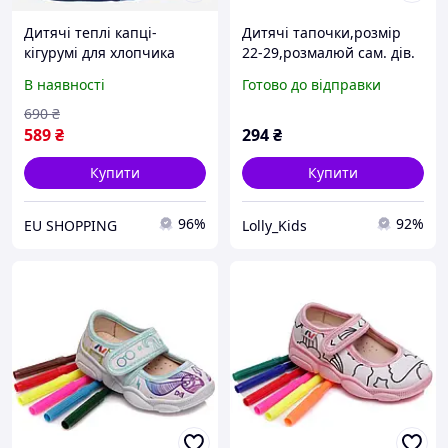
Дитячі теплі капці-
Дитячі тапочки,розмір
кігурумі для хлопчика
22-29,розмалюй сам. дів.
Mad House Carmelo 29-31
R107850072-WS
В наявності
Готово до відправки
Сині (6397233561076)
690
₴
589
₴
294
₴
Купити
Купити
96%
92%
EU SHOPPING
Lolly_Kids