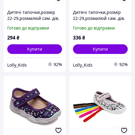
Дитячі тапочки,розмір
Дитячі тапочки,розмір
22-29,розмалюй сам. дів.
22-29,розмалюй сам. дів.
R107850070-ws
WR107850014-ws
Готово до відправки
Готово до відправки
294
₴
336
₴
Купити
Купити
92%
92%
Lolly_Kids
Lolly_Kids