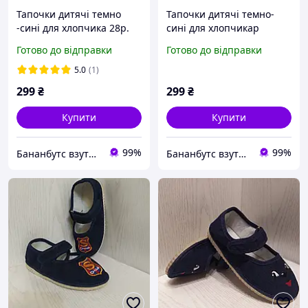
Тапочки дитячі темно
Тапочки дитячі темно-
-сині для хлопчика 28р.
сині для хлопчикар
29р. 31р.
"Машинка" 21р. 22р. 23р.
Готово до відправки
Готово до відправки
25р. 26р. 27р. 28р. 29р.
5.0
(1)
299
₴
299
₴
Купити
Купити
99%
99%
Бананбутс взуття сумки рюкзаки аксесуари
Бананбутс взуття сумки рюкзаки аксесуари