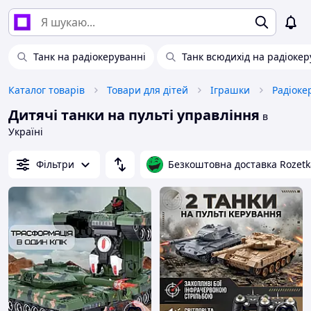
Танк на радіокеруванні
Танк всюдихід на радіокер
Каталог товарів
Товари для дітей
Іграшки
Радіоке
Дитячі танки на пульті управління
в
Україні
Фільтри
Безкоштовна доставка Rozetk