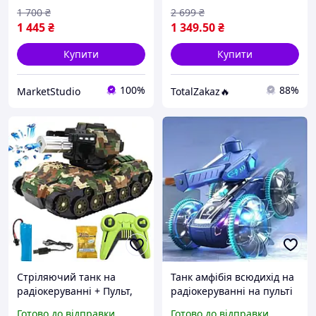
та LED Підсвічування
1 700
₴
2 699
₴
1 445
₴
1 349
.50
₴
Купити
Купити
100%
88%
MarketStudio
TotalZakaz🔥
Стріляючий танк на
Танк амфібія всюдихід на
радіокеруванні + Пульт,
радіокеруванні на пульті
Ven-00158-30 / Іграшка
управління, Іграшковий
Готово до відправки
Готово до відправки