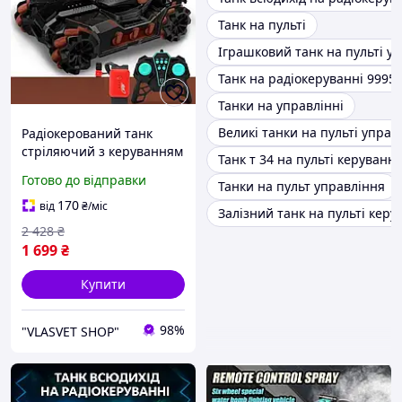
Танк на пульті
Іграшковий танк на пульті у
Танк на радіокеруванні 9995
Танки на управлінні
Великі танки на пульті управ
Радіокерований танк
стріляючий з керуванням
Танк т 34 на пульті керуванн
від руки Аккум 3000 мАч
Готово до відправки
Танки на пульт управління
Дитячі танки на пульті
управління
170
від
₴
/міс
Залізний танк на пульті керу
2 428
₴
1 699
₴
Купити
98%
"VLASVET SHOP"