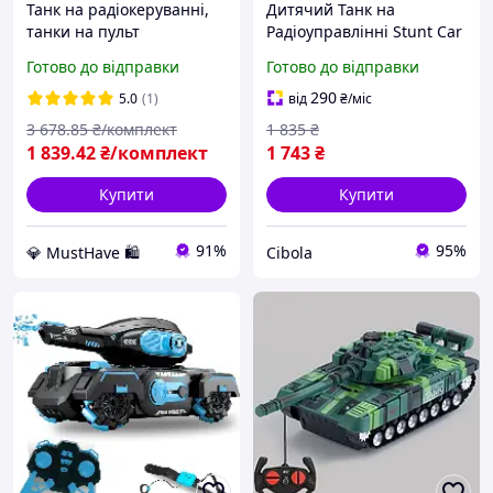
Танк на радіокеруванні,
Дитячий Танк на
танки на пульт
Радіоуправлінні Stunt Car
керування, дитячий танк
із Запуском Орбізів
Готово до відправки
Готово до відправки
на рі 3в1 Танк на
Управління Жестами та
радіокеруваннімашинка
Пультом + Світло Музика
290
5.0
(1)
від
₴
/міс
ракетницявертоліт
та LED Підсвічування
3 678
.85
₴/комплект
1 835
₴
бойовий
1 839
.42
₴/комплект
1 743
₴
Купити
Купити
91%
95%
💎 MustHave 🛍️
Cibola