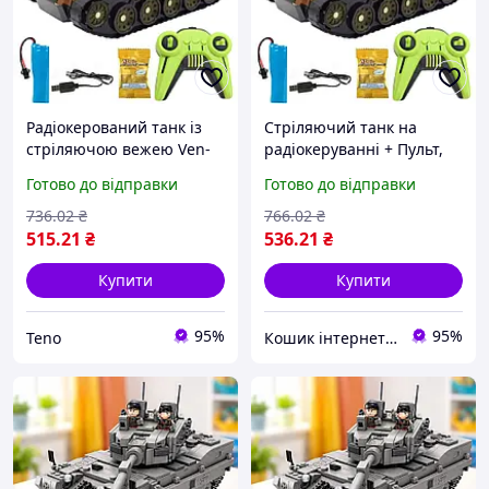
Радіокерований танк із
Стріляючий танк на
стріляючою вежею Ven-
радіокеруванні + Пульт,
00158-30 / Іграшка танк
Ven-00158-30, Камуфляж /
Готово до відправки
Готово до відправки
на пульті управління /
Іграшка танк на пульті
Дитячий танк
управління / Дитячий
736
.02
₴
766
.02
₴
танк
515
.21
₴
536
.21
₴
Купити
Купити
95%
95%
Teno
Кошик інтернет магазин