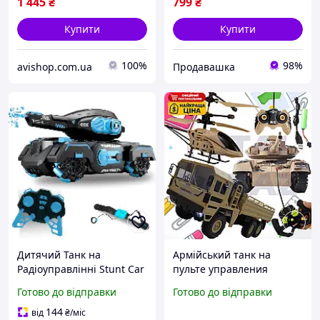
1 445
₴
799
₴
Купити
Купити
100%
98%
avishop.com.ua
Продавашка
Дитячий Танк на
Армійський танк на
Радіоуправлінні Stunt Car
пульте управления
із Запуском Орбізів
детский радіокерований
Готово до відправки
Готово до відправки
Управління Жестами та
танк
Пультом + Світло Музика
144
від
₴
/міс