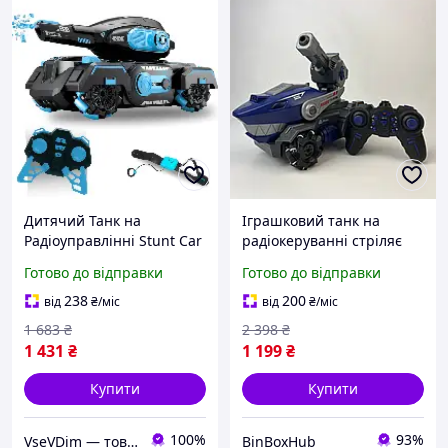
Дитячий Танк на
Іграшковий танк на
Радіоуправлінні Stunt Car
радіокеруванні стріляє
із Запуском Орбізів
гелевими кульками орбіз
Готово до відправки
Готово до відправки
Управління Жестами та
дитяча машинка акула з
Пультом + Світло Музика
дистанційним
238
200
від
₴
/міс
від
₴
/міс
та LED Підсвічування
управлінням пультом та
1 683
₴
2 398
₴
рукою
1 431
₴
1 199
₴
Купити
Купити
100%
93%
VseVDim — товари, що роблять життя простішим
BinBoxHub