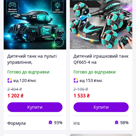
Дитячий танк на пульті
Дитячий іграшковий танк
управління,
QF665-4 на
радіокерований всюдихід
радіокеруванні Танк із
Готово до відправки
Готово до відправки
зі звуковими ефектами та
функцією стрільби Танк
підсвічуванням,
стріляє на пульті
120
153
від
₴
/міс
від
₴
/міс
стріляючий орбізами
керування
2 404
₴
2 190
₴
1 202
₴
1 533
₴
Купити
Купити
93%
98%
Формула
iris