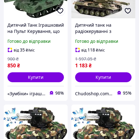
Дитячий Танк Іграшковий
Дитячий танк на
на Пульт Керування, що
радіокеруванні з
Стріляє Пластиковими 6
акумулятором 4.8V
Готово до відправки
Готово до відправки
мм Пульками
світлом звуком та пультом
Акумуляторний
керування для веселих
35
118
від
₴
/міс
від
₴
/міс
ігор
900
₴
1 597
.05
₴
850
₴
1 183
₴
Купити
Купити
98%
95%
«Зумбіки» іграшки для дітей
Chudoshop.com.ua