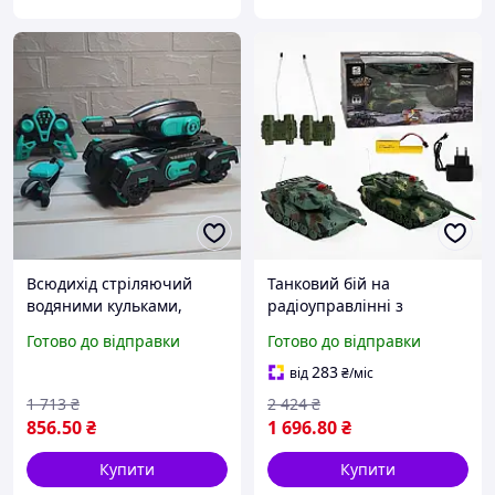
Всюдихід стріляючий
Танковий бій на
водяними кульками,
радіоуправлінні з
Дитячий танк на пульті
акумулятором 3.6V дитяча
Готово до відправки
Готово до відправки
управління Акція
іграшка танк на пульті
управління для дітей MD1
283
від
₴
/міс
1 713
₴
2 424
₴
856
.50
₴
1 696
.80
₴
Купити
Купити