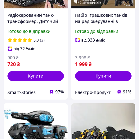
Радіокерований танк-
Набір іграшкових танків
трансформер. Дитячий
на радіокеруванні з
танк на пульті управління
функцією інфрачервоного
Готово до відправки
Готово до відправки
зі світлом і звуком.
бою дитячий танк на
Іграшка робот-танк
пульті дистанційного
333
5.0
(2)
від
₴
/міс
управління для дітей
72
від
₴
/міс
900
₴
3 998
₴
720
₴
1 999
₴
Купити
Купити
97%
91%
Smart-Stories
Електро-продукт