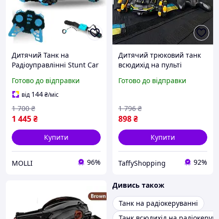
Дитячий Танк на
Дитячий трюковий танк
Радіоуправлінні Stunt Car
всюдихід на пульті
із Запуском Орбізів
управління іграшкова
Готово до відправки
Готово до відправки
Управління Жестами та
радіокерована машинка
Пультом + Світло Музика
перевертиш з
144
від
₴
/міс
та LED Підсвічування
дистанційним
1 700
₴
1 796
₴
керуванням для дітей
1 445
₴
898
₴
Купити
Купити
96%
92%
MOLLI
TaffyShopping
Дивись також
Танк на радіокеруванні
Танк всюдихід на радіокерув