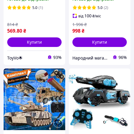
танк на пульті управління
всюдихід їде по воді в усі
/ Дитячий танк
сторони, Дитячі танки на
5.0
(1)
5.0
(2)
акуму
100
від
₴
/міс
814
₴
1 996
₴
569
.80
₴
998
₴
Купити
Купити
93%
96%
ToyVo🌟
Народний магазин