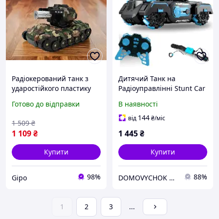
Радіокерований танк з
Дитячий Танк на
ударостійкого пластику
Радіоуправлінні Stunt Car
1200 мАг / Дитяча
із Запуском Орбізів
Готово до відправки
В наявності
іграшка на пульті
Управління Жестами та
управління
Пультом + Світло Музика
144
від
₴
/міс
1 509
₴
та LED Підсвічування
1 109
₴
1 445
₴
Купити
Купити
98%
88%
Gipo
DOMOVYCHOK SHOP
1
2
3
...