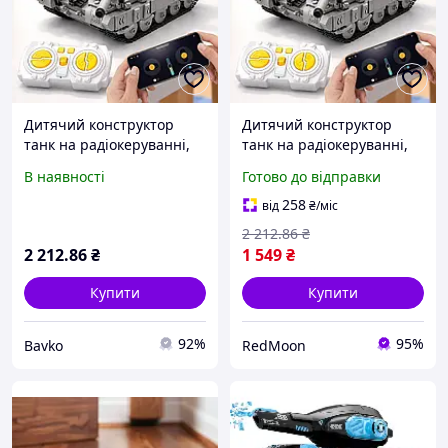
Дитячий конструктор
Дитячий конструктор
танк на радіокеруванні,
танк на радіокеруванні,
1122 деталей, Сірий /
1122 деталей / Танк на
В наявності
Готово до відправки
Танк на пульті управління
пульті управління /
/ Радіокерований танк
Радіокерований танк /
258
від
₴
/міс
Дитячий танк
2 212
.86
₴
2 212
.86
₴
1 549
₴
Купити
Купити
92%
95%
Bavko
RedMoon