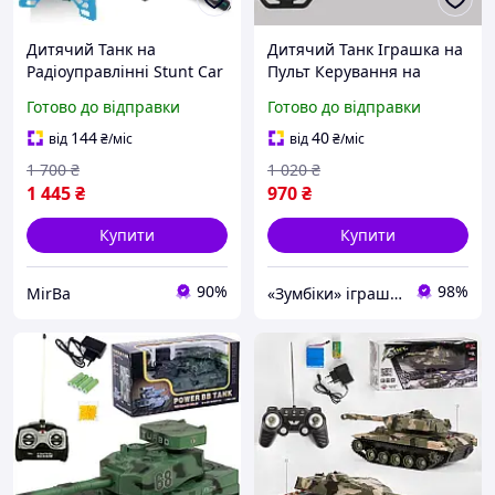
Дитячий Танк на
Дитячий Танк Іграшка на
Радіоуправлінні Stunt Car
Пульт Керування на
із Запуском Орбізів
Акумуляторі
Готово до відправки
Готово до відправки
Управління Жестами та
Пультом + Світло Музика
144
40
від
₴
/міс
від
₴
/міс
та LED Підсвічування
1 700
₴
1 020
₴
1 445
₴
970
₴
Купити
Купити
90%
98%
MirBa
«Зумбіки» іграшки для дітей