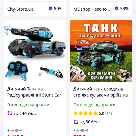
90%
93%
City-Store.Ua
MDshop - економія поруч
Дитячий Танк на
Дитячий танк-всюдихід
Радіоуправлінні Stunt Car
стріляє кульками орбіз на
із Запуском Орбізів
радіокеруванні з
Готово до відправки
Готово до відправки
Управління Жестами та
керуванням рукою та
Пультом + Світло Музика
пультом іграшковий водні
144
від
₴
/міс
5.0
(11)
та LED Підсвічування
кулі
80
від
₴
/міс
1 700
₴
1 598
₴