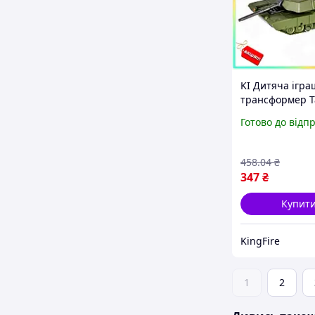
KI Дитяча ігра
трансформер Т
Happy Abrams 
Готово до відп
хлопчиків та д
зелений робот 
та розвитку FI
458
.04
₴
347
₴
Купит
KingFire
1
2