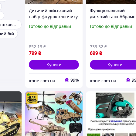
Дитячий військовий
Функціональний
і
набір фігурок хлопчику
дитячий танк Абрамс
для сюжетно рольових
військова техніка для
Маленький іграшковий танк
Готово до відправки
Готово до відправки
ігор у армію 12
ігор у стрілялку 2
вий бій
предметів Солдатики
кольори Звук гармат
Інтерактивний танк
світло вежа крутитьс
852
.13
₴
733
.32
₴
Абрамс
799
₴
699
₴
Купити
Купити
99%
9
imne.com.ua
imne.com.ua