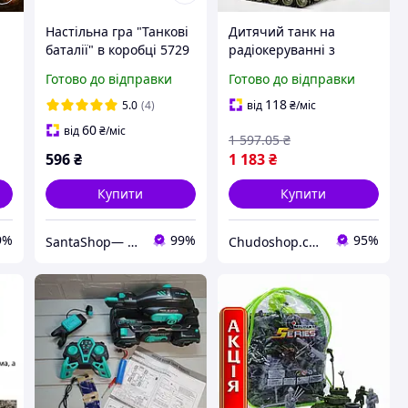
Настільна гра "Танкові
Дитячий танк на
баталії" в коробці 5729
радіокеруванні з
ТЕХНОК
акумулятором 4.8V
Готово до відправки
Готово до відправки
світлом звуком та
и
пультом керування для
118
5.0
(4)
від
₴
/міс
я
веселих ігор
60
від
₴
/міс
1 597
.05
₴
596
₴
1 183
₴
Купити
Купити
9%
99%
95%
SantaShop— Магазин дитячих іграшок
Chudoshop.com.ua