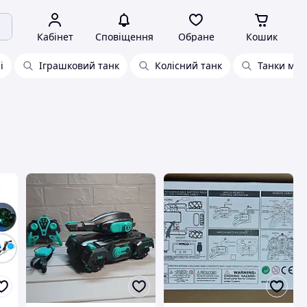
Кабінет
Сповіщення
Обране
Кошик
і
Іграшковий танк
Колісний танк
Танки мал