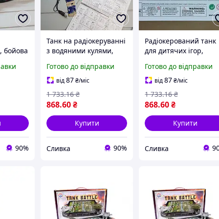
Танк на радіокеруванні
Радіокерований танк
, бойова
з водяними кулями,
для дитячих ігор,
цією
дитячий всюдихід для
бойова машина зі
равки
Готово до відправки
Готово до відправки
гелем,
ігор на вулиці, бойова
стрільбою гідрогелем
для
машинка арт. 499217
всюдихід на пульті ар
87
87
від
₴
/міс
від
₴
/міс
т.
815392
1 733
.16
₴
1 733
.16
₴
868
.60
₴
868
.60
₴
и
Купити
Купити
90%
90%
9
Сливка
Сливка