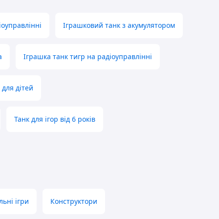
іоуправлінні
Іграшковий танк з акумулятором
а
Іграшка танк тигр на радіоуправлінні
 для дітей
Танк для ігор від 6 років
льні ігри
Конструктори