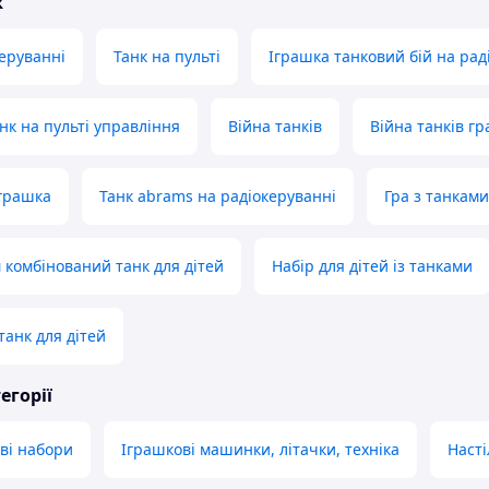
ж
керуванні
Танк на пульті
Іграшка танковий бій на рад
нк на пульті управління
Війна танків
Війна танків гр
іграшка
Танк abrams на радіокеруванні
Гра з танками
м комбінований танк для дітей
Набір для дітей із танками
танк для дітей
егорії
ові набори
Іграшкові машинки, літачки, техніка
Насті