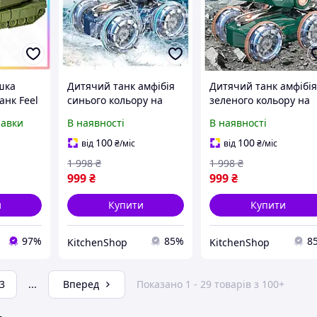
шка
Дитячий танк амфібія
Дитячий танк амфібі
анк Feel
синього кольору на
зеленого кольору на
для
радіокеруванні модель
радіокеруванні моде
равки
В наявності
В наявності
івчаток
1841-1 з пультом
1841-1 з пультом
для гри
керування ідеально
керування ідеально
100
100
від
₴
/міс
від
₴
/міс
R41_R
підходить для ігор із
підходить для ігор із
1 998
₴
1 998
₴
водою qwr
водою qwr
999
₴
999
₴
и
Купити
Купити
97%
85%
8
KitchenShop
KitchenShop
3
...
Вперед
Показано 1 - 29 товарів з 100+