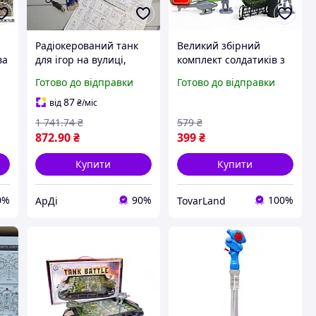
Радіокерований танк
Великий збірний
ва
для ігор на вулиці,
комплект солдатиків з
бойова машина що
танком та гелікоптером
Готово до відправки
Готово до відправки
стріляє гідрогелем,
у ранці для дитячих
дитячий всюдихід
ігор
87
від
₴
/міс
8419527
1 741
.74
₴
579
₴
872
.90
₴
399
₴
Купити
Купити
0%
90%
100%
АрДі
TovarLand