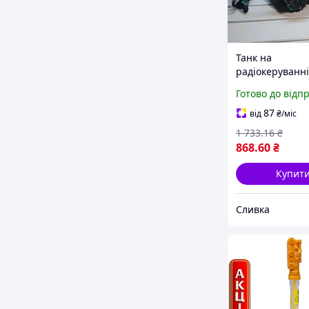
Танк на
радіокеруванні
машина з функ
Готово до відп
стрільби гідро
позашляховик 
87
від
₴
/міс
дитячих ігор ар
1 733
.16
₴
518392
868
.60
₴
Купит
Сливка