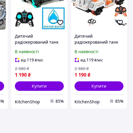
я
Дитячий
Дитячий
радіокерований танк
радіокерований танк
ль
TOY 960-13A як
TOY 960-13A у формі
В наявності
В наявності
позашляховик, який
позашляховика, який
стріляє орбізними
стріляє орбізними
119
119
від
₴
/міс
від
₴
/міс
кульками, чудово для
кульками, чудово для
2 380
₴
2 380
₴
ігор Black Чорний qwr
ігор White Білий qwr
1 190
₴
1 190
₴
Купити
Купити
5%
85%
85%
KitchenShop
KitchenShop