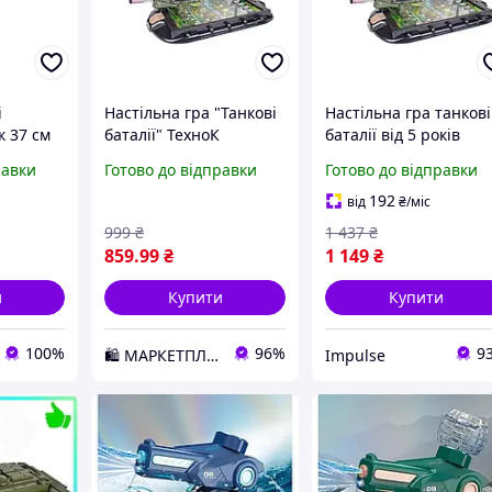
і
Настільна гра "Танкові
Настільна гра танкові
к 37 см
баталії" ТехноК
баталії від 5 років
фігуркою
5729TXK D7-2025
Технок 5729TXK
равки
Готово до відправки
Готово до відправки
я
лопчику
192
від
₴
/міс
999
₴
1 437
₴
859
.99
₴
1 149
₴
и
Купити
Купити
100%
96%
9
🛍️ МАРКЕТПЛЕЙС DMD
Impulse