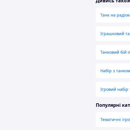
Дивись тако
Танк на радіо
Іграшковий та
Танковий бій 
Набір з танко
Ігровий набір 
Популярні кат
Тематичні ігр