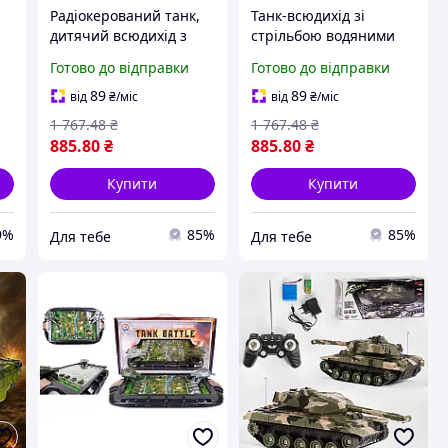
Радіокерований танк,
Танк-всюдихід зі
дитячий всюдихід з
стрільбою водяними
функцією стрільби,
кулями, бойова
Готово до відправки
Готово до відправки
а,
бойова машина для
машина для
вуличних ігор мод.
динамічних ігор,
89
89
від
₴
/міс
від
₴
/міс
5819304
дитячий транспортер
1 767
.48
₴
1 767
.48
₴
мод. 5921074
885
.80
₴
885
.80
₴
Купити
Купити
9%
85%
85%
Для тебе
Для тебе