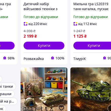
на гра
Дитячий набір
Мильна гра LS20319
ї»
військової техніки з
танк-каталка, пускає
аксесуарами
бульбашки, світло, на
равки
Готово до відправки
Готово до відправки
винищувач з музикою,
р/к, акум, USB зарядк
танк і солдатики для
в кор-ке
220
112
від
₴
/міс
від
₴
/міс
сюжетних ігор
4 398
₴
1 247
₴
2 199
₴
1 125
₴
и
Купити
Купити
98%
100%
9
Розважайка
ТімуріК
і танки
іграшки
Гра Танковий бій на радіоуправлінні
нк