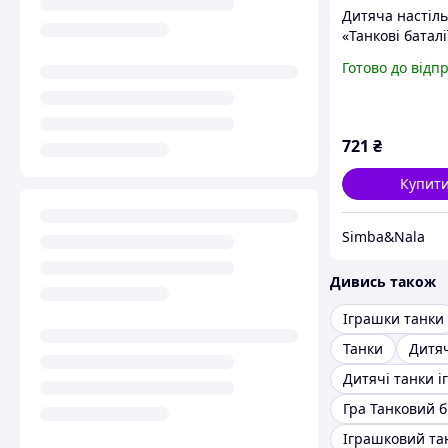
Дитяча настіль
«Танкові баталі
Готово до відп
721
₴
Купит
Simba&Nala
Дивись також
Іграшки танки
Танки
Дитяч
Дитячі танки 
Іграшковий та