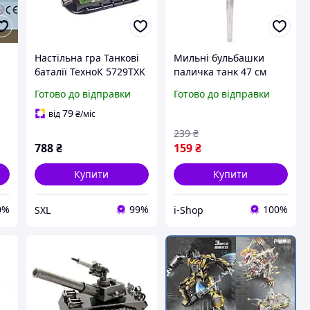
Настільна гра Танкові
Мильні бульбашки
баталії ТехноК 5729TXK
паличка танк 47 см
пластик і метал 4 танки
блакитний гігантські
Готово до відправки
Готово до відправки
,
і кульки для дітей від 5
райдужні дитячі для
т.
років сімейна гра
вуличних ігор і
79
від
₴
/міс
прогулянок
239
₴
788
₴
159
₴
Купити
Купити
0%
99%
100%
SXL
i-Shop