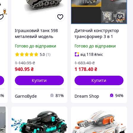
Іграшковий танк 598
Дитячий конструктор
металевий модель
трансформер 3 в 1
12x20x8 см Техно-арт
робот динозавр танк
Готово до відправки
Готово до відправки
для дитячої колекції
на 818 деталей для
настільних ігор декору
цікавих ігор і
118
5.0
(1)
від
₴
/міс
гри
подарунків шоп1
1 140
.95
₴
1 683
.40
₴
940
.95
₴
1 178
.40
₴
Купити
Купити
3%
81%
94%
GarnoByde
Dream Shop