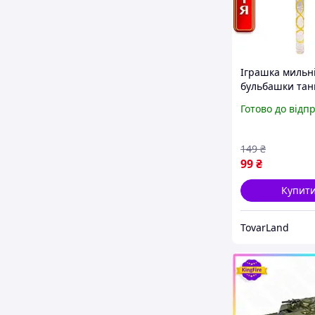
Іграшка мильн
бульбашки тан
коричневий з 
Готово до відп
велика туба дл
дитячих ігор х
MIC
149
₴
99
₴
Купит
TovarLand