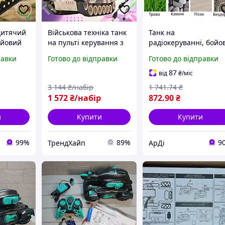
дитячий
Військова техніка танк
Танк на
ойовий
на пульті керування з
радіокеруванні, бойо
еталей
usb заряджанням і
машинка з функцією
равки
Готово до відправки
Готово до відправки
кова
потужним
стрільби гідрогелем,
южетно
акумулятором для
іграшковий всюдихід
87
від
₴
/міс
дитячих ігор
для дитячих ігор
3 144
₴/набір
1 741
.74
₴
8419375
1 572
₴/набір
872
.90
₴
и
Купити
Купити
99%
89%
9
ТрендХайп
АрДі