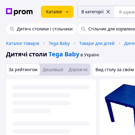
Каталог
В категорії
Дитячі столики і стільчики
Стільчик для кормлен
Каталог товарів
Tega Baby
Товари для дітей
Дитя
Дитячі столи
Tega Baby
в Україні
За рейтингом
Дешевше
Дорожче
Вид столу за свої