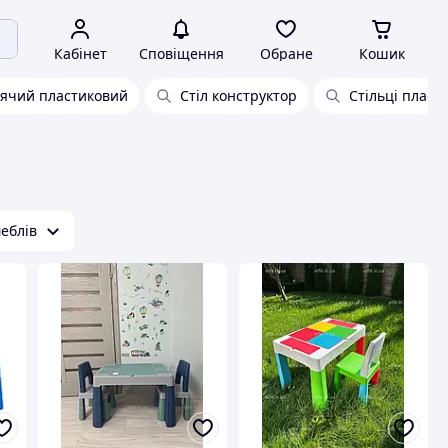
Кабінет
Сповіщення
Обране
Кошик
тячий пластиковий
Стіл конструктор
Стільці пласт
меблів