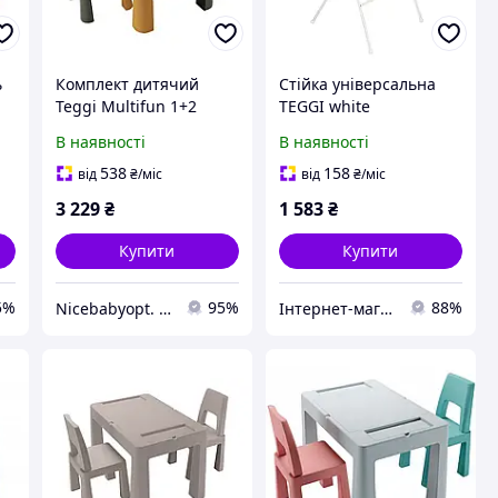
ь
Комплект дитячий
Стійка універсальна
Teggi Multifun 1+2
TEGGI white
(столик і 2 стільці),
В наявності
В наявності
graphite/yellow, графіт/
)
жовтий
538
158
від
₴
/міс
від
₴
/міс
3 229
₴
1 583
₴
Купити
Купити
5%
95%
88%
Nicebabyopt. Інтернет- магазин дитячих товарів
Інтернет-магазин "САДКО"