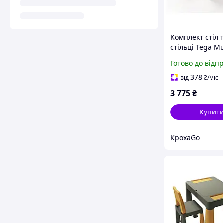
Комплект стіл т
стільці Tega Mu
1+2 TI-011-172 
Готово до відп
/ mustard (граф
жовтий)
378
від
₴
/міс
3 775
₴
Купит
КрохаGo