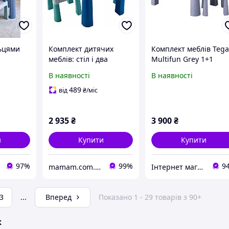
льцями
Комплект дитячих
Комплект меблів Teg
меблів: стіл і два
Multifun Grey 1+1
стільці Tega Baby
(столик + крісло)
В наявності
В наявності
Multifun
Turquoise/Navy/Gray
489
від
₴
/міс
2 935
₴
3 900
₴
и
Купити
Купити
97%
99%
9
mamam.com.ua
Інтернет магазин 'SHTEKER'
3
...
Вперед
Показано 1 - 29 товарів з 90+
ж