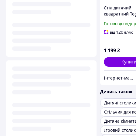
Стіл дитячий
квадратний Te
KD-007 синій
Готово до відп
120
від
₴
/міс
1 199
₴
Купит
Інтернет-магазин "Казковий світ"
Дивись також
Стільчик для 
Дитяча кімнат
Ігровий столик