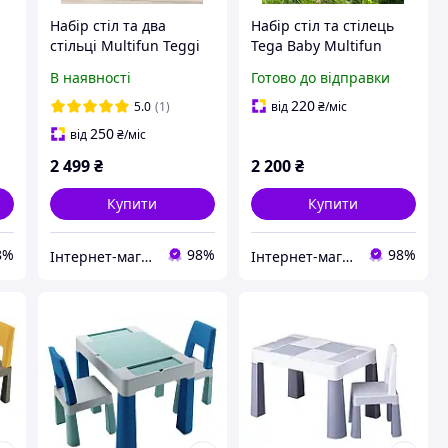
Набір стіл та два
Набір стіл та стілець
стільці Multifun Teggi
Tega Baby Multifun
TEGA
В наявності
Готово до відправки
220
5.0
(1)
від
₴
/міс
250
від
₴
/міс
2 499
₴
2 200
₴
Купити
Купити
8%
98%
98%
Інтернет-магазин elfik.in.ua
Інтернет-магазин elfik.in.ua