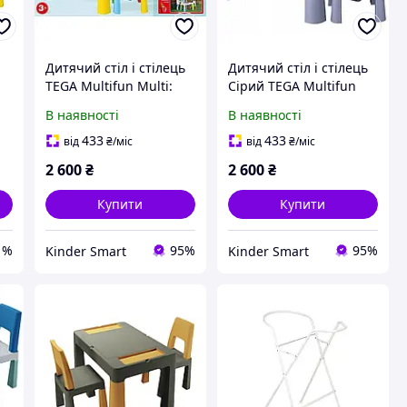
Дитячий стіл і стілець
Дитячий стіл і стілець
TEGA Multifun Multi:
Сірий TEGA Multifun
or
поле для збирання
Multi: поле для
В наявності
В наявності
конструктора,
збирання
пісочниця (MF-004-134)
конструктора,
433
433
від
₴
/міс
від
₴
/міс
1+1
пісочниця (MF-004-106)
2 600
₴
2 600
₴
1+1
Купити
Купити
1%
95%
95%
Kinder Smart
Kinder Smart