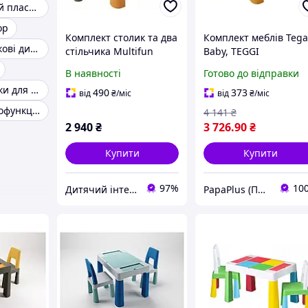
Столик дитячий пластиковий
ор
Комплект cтолик та два
Комплект меблів Teg
Стільці пластикові дитячі
стільчика Multifun
Baby, TEGGI
Teggi, Графітово-
MULTIFUN+2 стільця
В наявності
Готово до відправки
Гірчичиний
graphite mustard (TI-
Дитячі стільчики для годування трансформери
011-172)
490
373
від
₴
/міс
від
₴
/міс
Дитячий багатофункціональний столик
4 141
₴
2 940
₴
3 726
.90
₴
Купити
Купити
97%
10
Дитячий інтернет-магазин "Lolly Dolly"
PapaPlus (Папа Плюс)