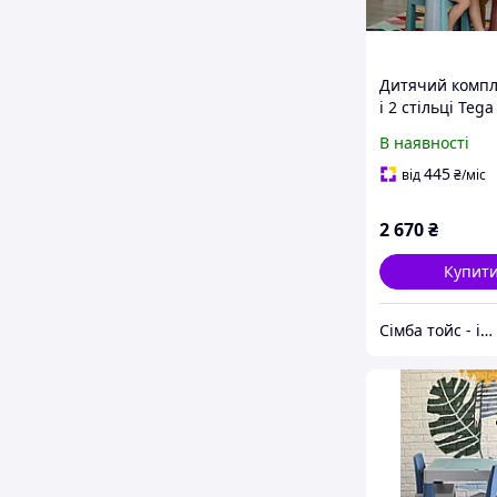
Дитячий компле
і 2 стільці Teg
Teggi Multifun 
В наявності
174
445
від
₴
/міс
2 670
₴
Купит
Сімба тойс - інтернет магазин дитячих іграшок