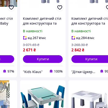
кт стіл
Комплект дитячий стіл
Комплект дитячий сті
a Baby
для конструктора та
для конструктора та
TI-011-
стілець, grey, сірий
стілець, grey, сірий
В наявності
В наявності
267
284
від
₴
/міс
від
₴
/міс
3 071
.65
₴
3 268
.30
₴
2 671
₴
2 842
₴
и
Купити
Купити
97%
100%
9
"Kids Klaus"
"Дітки-Цукерки"