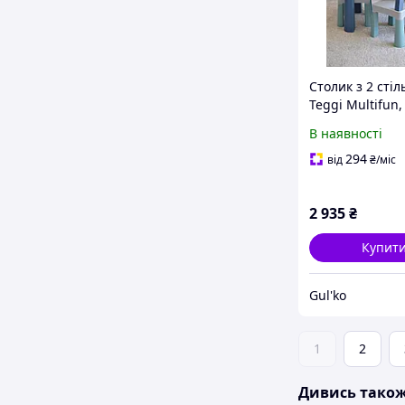
Столик з 2 сті
Teggi Multifun,
Turquoise/Grey
В наявності
294
від
₴
/міс
2 935
₴
Купит
Gul'ko
1
2
Дивись тако