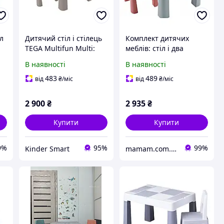
л
Дитячий стіл і стілець
Комплект дитячих
TEGA Multifun Multi:
меблів: стіл і два
поле для збирання
стільці Tega Baby
В наявності
В наявності
конструктора,
Multifun
пісочниця (TI-011-177)
Grey/Pink/Turquoise
483
489
від
₴
/міс
від
₴
/міс
1+2
2 900
₴
2 935
₴
Купити
Купити
9%
95%
99%
Kinder Smart
mamam.com.ua