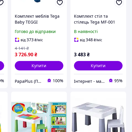
a
Комплект меблів Tega
Комплект стіл та
Baby TEGGI
стілець Tega MF-001
MULTIFUN+2 стільця
Multifun 1+1 grey, сірий
Готово до відправки
В наявності
turquoise navy grey (TI-
011-173)
373
348
від
₴
/міс
від
₴
/міс
4 141
₴
3 726
.90
₴
3 483
₴
Купити
Купити
0%
100%
95%
PapaPlus (Папа Плюс)
Інтернет - магазин "Lion"