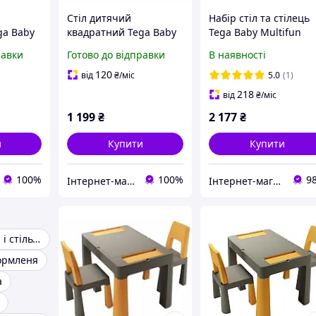
Стіл дитячий
Набір стіл та стілець
ga Baby
квадратний Tega Baby
Tega Baby Multifun
KD-007 світло-жовтий
равки
Готово до відправки
В наявності
120
від
₴
/міс
5.0
(1)
218
від
₴
/міс
1 199
₴
2 177
₴
и
Купити
Купити
100%
100%
9
Інтернет-магазин "Казковий світ"
Інтернет-магазин elfik.in.ua
Дитячі столики і стільчики
кормленя
а