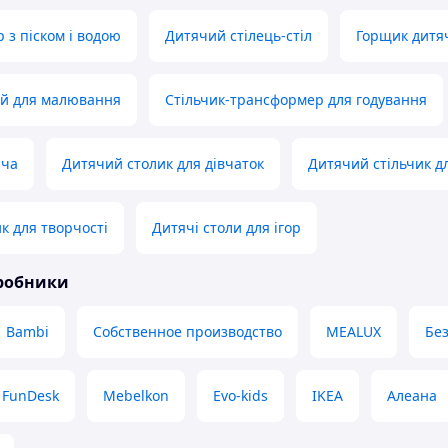
р з піском і водою
Дитячий стілець-стіл
Горщик дитя
ий для малювання
Стільчик-трансформер для годування
яча
Дитячий столик для дівчаток
Дитячий стільчик д
к для творчості
Дитячі столи для ігор
иробники
Bambi
Собственное производство
MEALUX
Бе
FunDesk
Mebelkon
Evo-kids
IKEA
Алеана