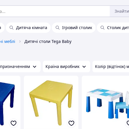
Знайти
я
Дитяча кімната
Ігровий столик
Столик ди
чі меблі
Дитячі столи Tega Baby
м призначенням
Країна виробник
Колір (відтінок) 