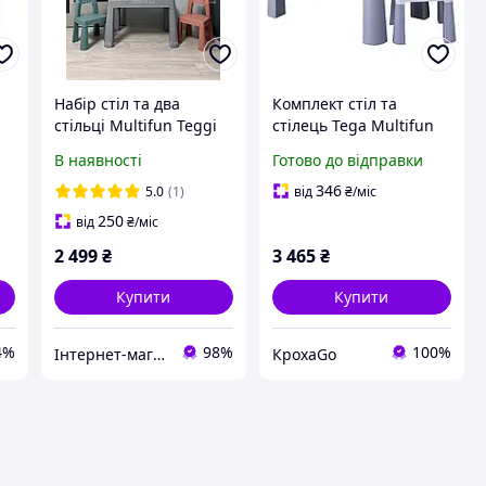
a
Набір стіл та два
Комплект стіл та
стільці Multifun Teggi
стілець Tega Multifun
TEGA
Eco Set (Table, 1 Chair)
В наявності
Готово до відправки
MF-004-106 grey (сірий)
346
5.0
(1)
від
₴
/міс
250
від
₴
/міс
2 499
₴
3 465
₴
Купити
Купити
4%
98%
100%
Інтернет-магазин elfik.in.ua
КрохаGo