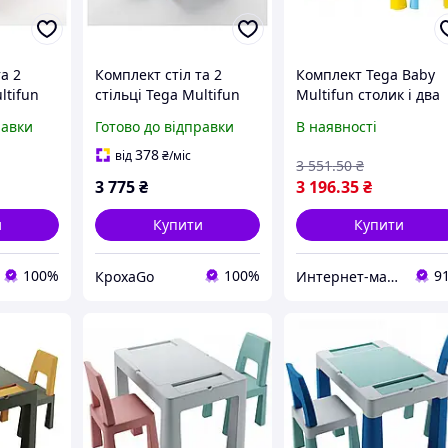
а 2
Комплект стіл та 2
Комплект Tega Baby
ltifun
стільці Tega Multifun
Multifun столик і два
graphite
1+2 TI-011-173
стільчика Eco Multicol
равки
Готово до відправки
В наявності
іт /
turquoise / navy / grey
1+2 MF-006-134
(бірюзовий / синій /
378
від
₴
/міс
3 551
.50
₴
сірий)
3 775
₴
3 196
.35
₴
и
Купити
Купити
100%
100%
9
КрохаGo
Интернет-магазин Восторг Онлайн - товары для различных людей!