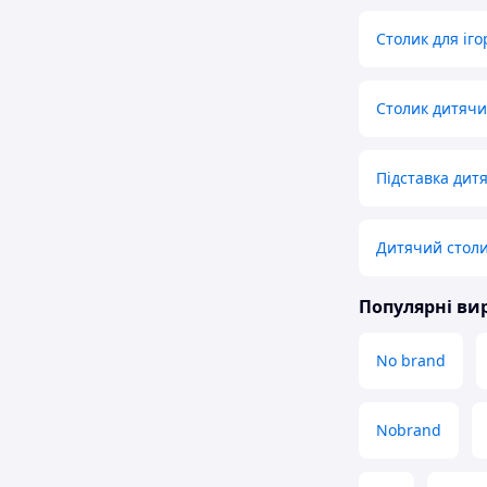
Столик для іго
Столик дитяч
Підставка дит
Дитячий столи
Популярні в
No brand
Nobrand