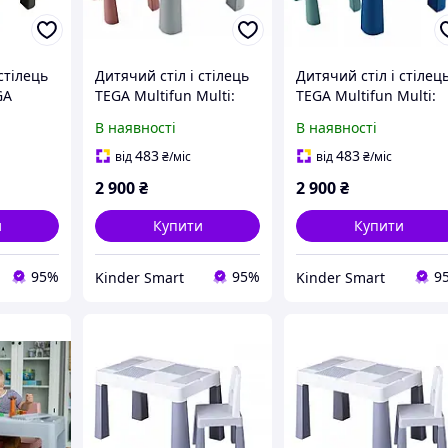
стілець
Дитячий стіл і стілець
Дитячий стіл і стілец
GA
TEGA Multifun Multi:
TEGA Multifun Multi:
 поле
поле для складання
поле для збирання
В наявності
В наявності
конструктора,
конструктора,
пісочниця (TI-011-174)
пісочниця (TI-011-173
483
483
від
₴
/міс
від
₴
/міс
11-172)
1+2
1+2
2 900
₴
2 900
₴
и
Купити
Купити
95%
95%
9
Kinder Smart
Kinder Smart