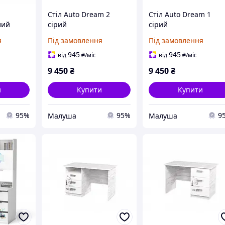
Стіл Auto Dream 2
Стіл Auto Dream 1
лий
сірий
сірий
я
Під замовлення
Під замовлення
945
945
від
₴
/міс
від
₴
/міс
9 450
₴
9 450
₴
и
Купити
Купити
95%
95%
9
Малуша
Малуша