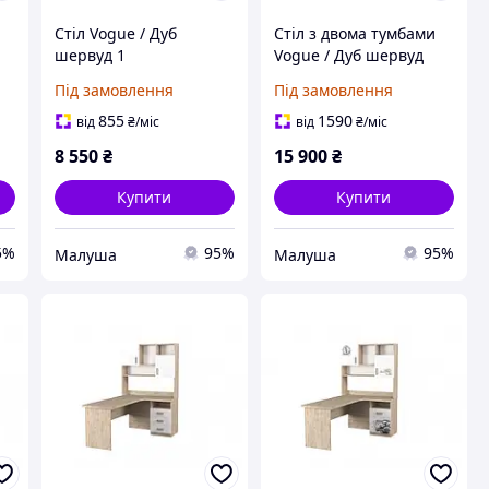
Стіл Vogue / Дуб
Стіл з двома тумбами
шервуд 1
Vogue / Дуб шервуд
Під замовлення
Під замовлення
855
1590
від
₴
/міс
від
₴
/міс
8 550
₴
15 900
₴
Купити
Купити
5%
95%
95%
Малуша
Малуша