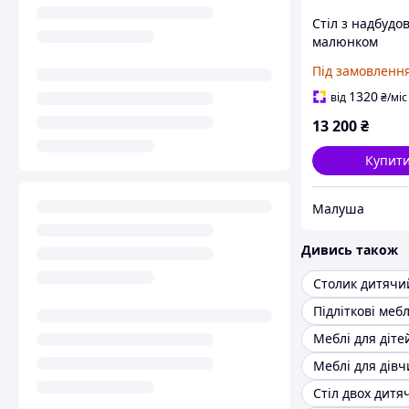
Стіл з надбудо
малюнком
Під замовленн
1320
від
₴
/міс
13 200
₴
Купит
Малуша
Дивись також
Столик дитячи
Підліткові мебл
Меблі для діте
Меблі для дів