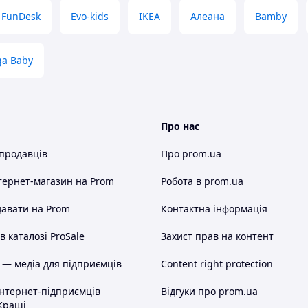
FunDesk
Evo-kids
IKEA
Алеана
Bamby
ga Baby
Про нас
 продавців
Про prom.ua
тернет-магазин
на Prom
Робота в prom.ua
авати на Prom
Контактна інформація
 каталозі ProSale
Захист прав на контент
 — медіа для підприємців
Content right protection
інтернет-підприємців
Відгуки про prom.ua
Кращі