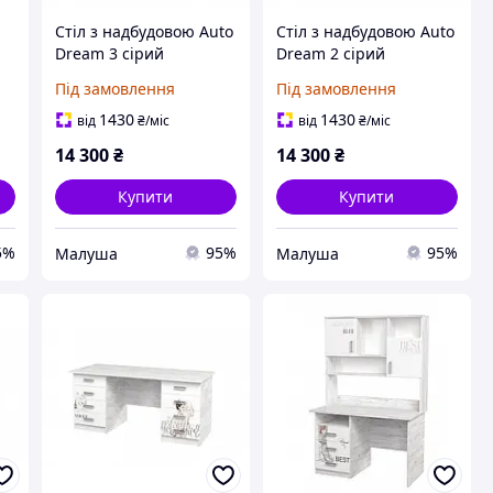
Стіл з надбудовою Auto
Стіл з надбудовою Auto
Dream 3 сірий
Dream 2 сірий
Під замовлення
Під замовлення
1430
1430
від
₴
/міс
від
₴
/міс
14 300
₴
14 300
₴
Купити
Купити
5%
95%
95%
Малуша
Малуша