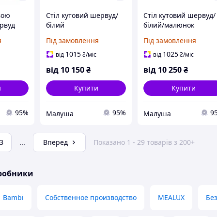
вою
Стіл кутовий шервуд/
Стіл кутовий шервуд/
ервуд
білий
білий/малюнок
я
Під замовлення
Під замовлення
1015
1025
від
₴
/міс
від
₴
/міс
від
10 150
₴
від
10 250
₴
и
Купити
Купити
95%
95%
9
Малуша
Малуша
3
...
Вперед
Показано 1 - 29 товарів з 200+
иробники
Bambi
Собственное производство
MEALUX
Бе