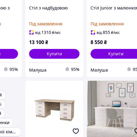
вою з
Стіл з надбудовою
Стіл Junior з малюнк
я
Під замовлення
Під замовлення
1310
855
від
₴
/міс
від
₴
/міс
13 100
₴
8 550
₴
и
Купити
Купити
95%
95%
9
Малуша
Малуша
й
і
й
чинки
Стіл двох дитячої кімнаті