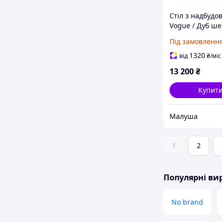
Стіл з надбудо
Vogue / Дуб ш
Під замовленн
1320
від
₴
/міс
13 200
₴
Купит
Малуша
1
2
Популярні в
No brand