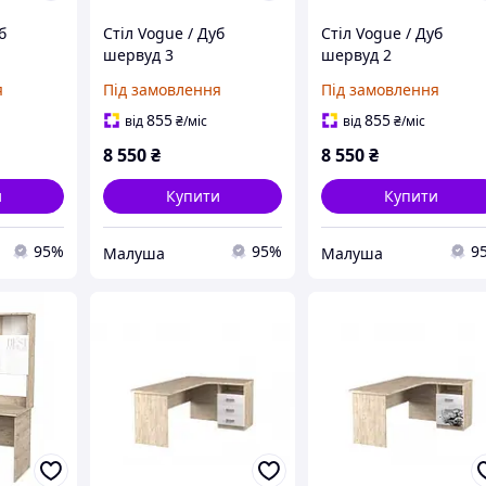
б
Стіл Vogue / Дуб
Стіл Vogue / Дуб
шервуд 3
шервуд 2
я
Під замовлення
Під замовлення
855
855
від
₴
/міс
від
₴
/міс
8 550
₴
8 550
₴
и
Купити
Купити
95%
95%
9
Малуша
Малуша