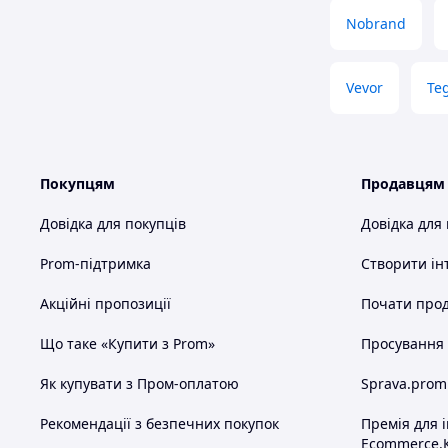
Nobrand
Vevor
Te
Покупцям
Продавцям
Довідка для покупців
Довідка для
Prom-підтримка
Створити ін
Акційні пропозиції
Почати прод
Що таке «Купити з Prom»
Просування в
Як купувати з Пром-оплатою
Sprava.prom
Рекомендації з безпечних покупок
Премія для 
Ecommerce.