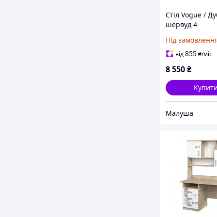
Стіл Vogue / Ду
шервуд 4
Під замовленн
855
від
₴
/міс
8 550
₴
Купит
Малуша