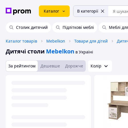
Каталог
В категорії
Столик дитячий
Підліткові меблі
Меблі для
Каталог товарів
Mebelkon
Товари для дітей
Дитяч
Дитячі столи
Mebelkon
в Україні
За рейтингом
Дешевше
Дорожче
Колір