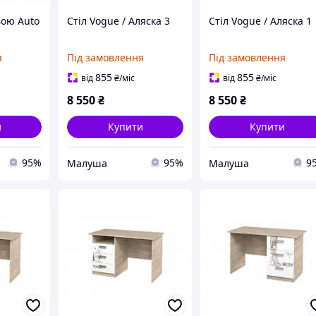
вою Auto
Стіл Vogue / Аляска 3
Стіл Vogue / Аляска 1
я
Під замовлення
Під замовлення
855
855
від
₴
/міс
від
₴
/міс
8 550
₴
8 550
₴
и
Купити
Купити
95%
95%
9
Малуша
Малуша