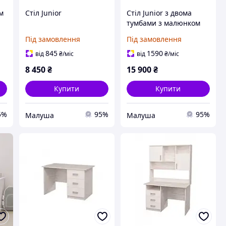
ом
Стіл Junior
Стіл Junior з двома
тумбами з малюнком
Під замовлення
Під замовлення
845
1590
від
₴
/міс
від
₴
/міс
8 450
₴
15 900
₴
Купити
Купити
5%
95%
95%
Малуша
Малуша