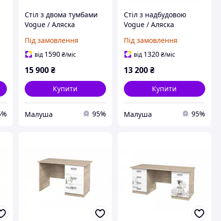
Стіл з двома тумбами
Стіл з надбудовою
Vogue / Аляска
Vogue / Аляска
Під замовлення
Під замовлення
1590
1320
від
₴
/міс
від
₴
/міс
15 900
₴
13 200
₴
Купити
Купити
5%
95%
95%
Малуша
Малуша