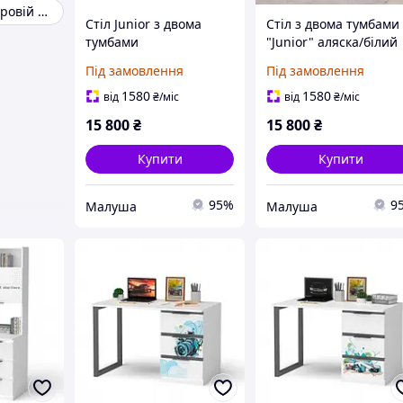
Дитячий стіл ігровій кімнаті
Стіл Junior з двома
Стіл з двома тумбами
тумбами
"Junior" аляска/білий
Під замовлення
Під замовлення
1580
1580
від
₴
/міс
від
₴
/міс
15 800
₴
15 800
₴
Купити
Купити
95%
9
Малуша
Малуша