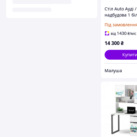
Стіл Auto Ауді /
надбудова 1 бі
Під замовленн
1430
від
₴
/міс
14 300
₴
Купит
Малуша