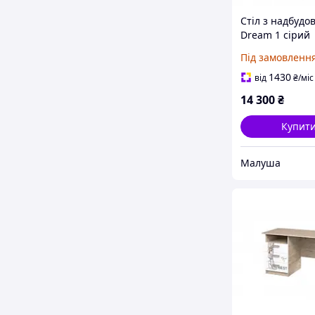
Стіл з надбудо
Dream 1 сірий
Під замовленн
1430
від
₴
/міс
14 300
₴
Купит
Малуша