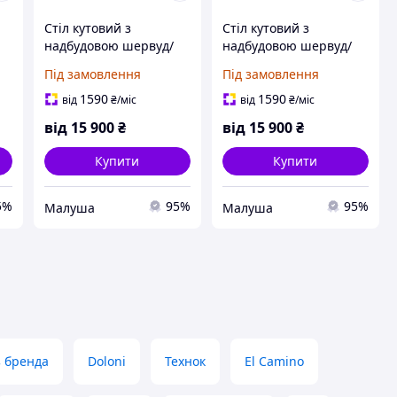
Стіл кутовий з
Стіл кутовий з
надбудовою шервуд/
надбудовою шервуд/
білий
білий/малюнок
Під замовлення
Під замовлення
1590
1590
від
₴
/міс
від
₴
/міс
від
15 900
₴
від
15 900
₴
Купити
Купити
5%
95%
95%
Малуша
Малуша
з бренда
Doloni
Технок
El Camino