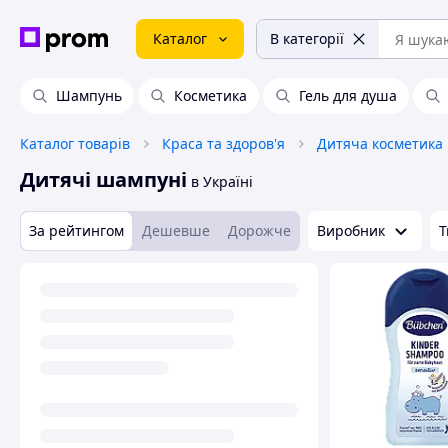
Каталог
В категорії
Шампунь
Косметика
Гель для душа
Каталог товарів
Краса та здоров'я
Дитяча косметика
Дитячі шампуні
в Україні
За рейтингом
Дешевше
Дорожче
Виробник
Т