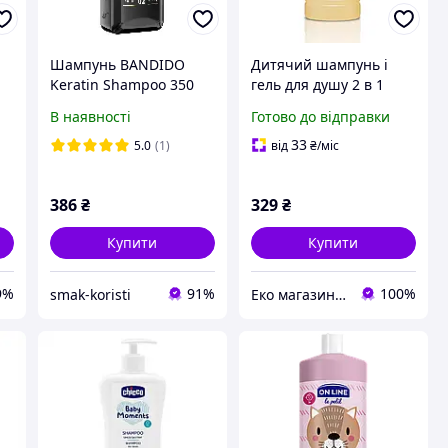
Шампунь BANDIDO
Дитячий шампунь і
Keratin Shampoo 350
гель для душу 2 в 1
мл
White Mandarin 200 мл
В наявності
Готово до відправки
33
5.0
(1)
від
₴
/міс
386
₴
329
₴
Купити
Купити
9%
91%
100%
smak-koristi
Еко магазин ЗОЖ товарів для здоров'я, краси та спорту - Екомедик - ecomedik