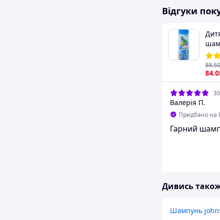
Відгуки пок
Дит
шам
Osa
88
.5
84
.0
30
Валерія П.
Придбано на 
Гарний шам
Дивись тако
Шампунь johns