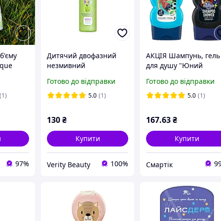
б'єму
Дитячий двофазний
АКЦІЯ Шампунь, гель
ique
незмивний
для душу "Юний
) 250 мл
кондиціонер для дітей
спортсмен" + Будь
Готово до відправки
Готово до відправки
з ароматом Яблука
зіркою" Бюбхен, 230
Equave Kids Apple
(1)
5.0
(1)
5.0
(1)
Conditioner Revlon 50
мл
130
₴
167
.63
₴
и
Купити
Купити
97%
100%
9
Verity Beauty
Смартік