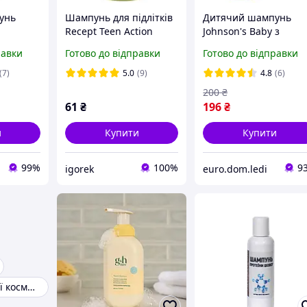
унь
Шампунь для підлітків
Дитячий шампунь
Recept Teen Action
Johnson's Baby з
00мл
Shampoo, 400 мл
дозатором 750 мл
равки
Готово до відправки
Готово до відправки
+дитячий шампунь
Johnson's Baby 200 мл
(7)
5.0
(9)
4.8
(6)
3574661531748
200
₴
61
₴
196
₴
и
Купити
Купити
99%
100%
9
igorek
euro.dom.ledi
Набори дитячої косметики для дівчаток