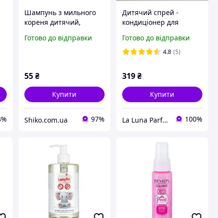
Шампунь з мильного
Дитячий спрей -
кореня дитячий,
кондиціонер для
Дитячі шампуні для
розплутування довгого
Готово до відправки
Готово до відправки
волосс, Дитячий
волосся Roofa No More
шампунь без сліз 250
Tangles 100мл з
4.8
(5)
мл, Безпечний
ароматом полуниці
дитячий шампунь, ТМ
55
₴
319
₴
Cocos
Купити
Купити
3%
97%
100%
Shiko.com.ua
La Luna Parfume