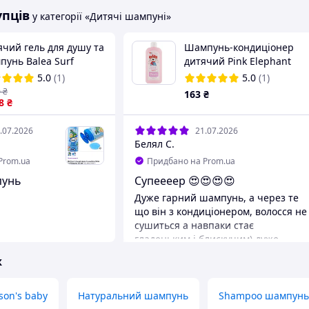
упців
у категорії «Дитячі шампуні»
ячий гель для душу та
Шампунь-кондиціонер
пунь Balea Surf
дитячий Pink Elephant
urus 300 мл
Зайчик Ісла 500 мл
5.0
(1)
5.0
(1)
0
₴
163
₴
8
₴
.07.2026
21.07.2026
Белял С.
Prom.ua
Придбано на Prom.ua
пунь
Супеееер 😍😍😍😍
Дуже гарний шампунь, а через те
що він з кондиціонером, волосся не
сушиться а навпаки стає
гладеньким і блискучим) дуже
рекомендую
ж
on's baby
Натуральний шампунь
Shampoo шампунь