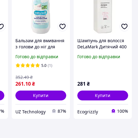
Бальзам для вмивання
Шампунь для волосся
з голови до ніг для
DeLaMark Дитячий 400
ультрачутливої шкіри
мл 911
Готово до відправки
Готово до відправки
babylove Ultra Sensitive
Kopf bis Fuss
5.0
(1)
Waschbalsam 500 мл
352
.49
₴
261
.10
₴
281
₴
Купити
Купити
7%
87%
100%
UZ Technology
Ecogrizzly