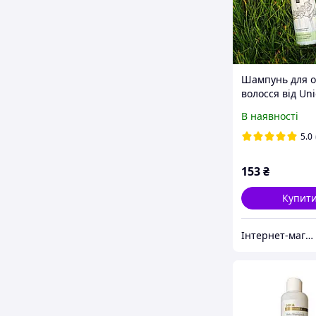
Шампунь для о
волосся від Un
Haircare (Данія
В наявності
5.0
153
₴
Купит
Інтернет-магазин підгузників та побутової хімії VIKI Home