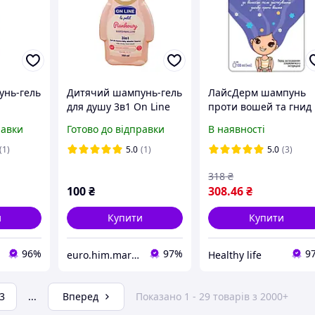
унь-гель
Дитячий шампунь-гель
ЛайсДерм шампунь
для душу 3в1 On Line
проти вошей та гнид
BUBBLE
Le Pelil Marshmallon
100 мл
равки
Готово до відправки
В наявності
350 мл
Протипедикульозний
Дітям З 2-х років
(1)
5.0
(1)
5.0
(3)
318
₴
100
₴
308
.46
₴
и
Купити
Купити
96%
97%
9
euro.him.marina
Healthy life
3
...
Вперед
Показано 1 - 29 товарів з 2000+