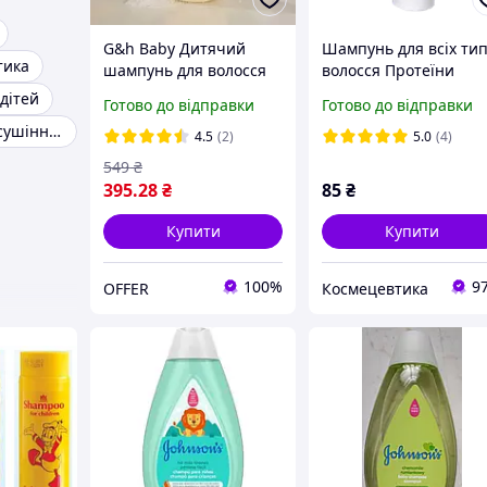
G&h Baby Дитячий
Шампунь для всіх тип
тика
шампунь для волосся
волосся Протеїни
та тіла
шовку 100мл
дітей
Готово до відправки
Готово до відправки
Гребінець для сушіння волосся
4.5
(2)
5.0
(4)
549
₴
395
.28
₴
85
₴
Купити
Купити
100%
9
OFFER
Космецевтика