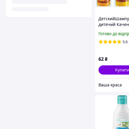
ДетскийШампу
дитячий Качен
вітаміном F Ad
Готово до відп
170 мл Тутті-Фр
5.0
62
₴
Купит
Ваша краса