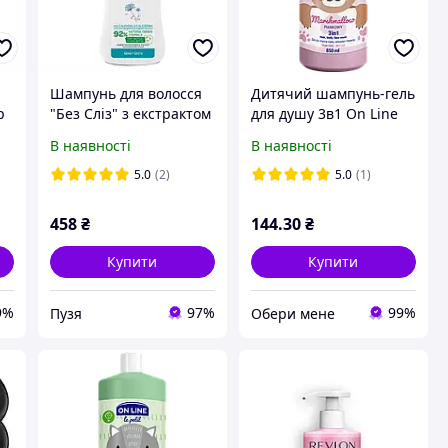
Шампунь для волосся
Дитячий шампунь-гель
р
"Без Сліз" з екстрактом
для душу 3в1 On Line
ом
календули Chicco Baby
Marshmallow 850 мл
В наявності
В наявності
0
Moments 500 мл
(8058664138388)
5.0
(2)
5.0
(1)
458
₴
144
.30
₴
Купити
Купити
9%
97%
99%
Пузя
Обери мене