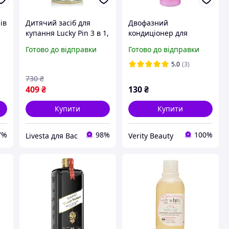
ів
Дитячий засіб для
Двофазний
купання Lucky Pin 3 в 1,
кондиціонер для
500 мл
волосся маленьких
Готово до відправки
Готово до відправки
принцес Equave Kids
PRINCESS
5.0
(3)
CONDITIONER 50 мл
730
₴
409
₴
130
₴
Купити
Купити
7%
98%
100%
Livesta для Вас
Verity Beauty