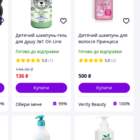
Дитячий шампунь-гель
Дитячий шампунь для
для душу 3в1 On Line
волосся Принцеса
Fruit Jellies 850 мл
Equave kids Princess
Готово до відправки
Готово до відправки
мл
Revlon 300 мл
5.0
(1)
5.0
(2)
144
.30
₴
136
₴
500
₴
Купити
Купити
9%
99%
100%
Обери мене
Verity Beauty