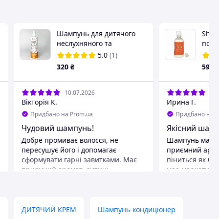
Шампунь для дитячого
Shea
неслухняного та
пожи
кучерявого волосся HiSkin
діте
5.0
(1)
kids CURLY 300 мл
мл 8 
320
₴
590
дитя
10.07.2026
05.
Вікторія К.
Ирина Г.
Придбано на Prom.ua
Придбано на P
Чудовий шампунь!
Якісний шамп
Добре промиває волосся, не
Шампунь має г
пересушує його і допомагає
приємний арома
сформувати гарні завитками. Має
піниться як бі
приємний аромат, дитині
мас-маркету. М
подобається.
ідеально.
Переваги
Натуральний, 
ДИТЯЧИЙ КРЕМ
Шампунь-кондиціонер
Недоліки