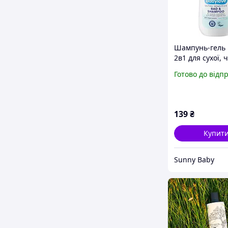
Шампунь-гель 
2в1 для сухої, 
та схильної до 
Готово до відп
шкіри, 250мл
139
₴
Купит
Sunny Baby