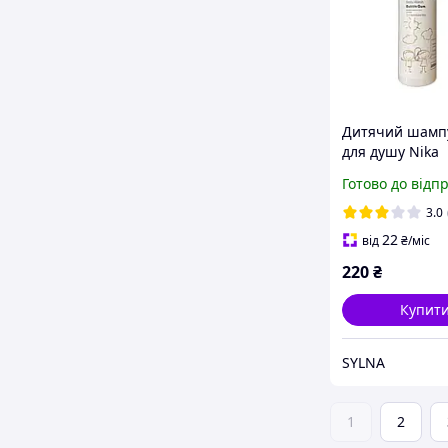
Дитячий шамп
для душу Nika
Zemlyanukina 
Готово до відп
GUM 200мл
3.0
22
від
₴
/міс
220
₴
Купит
SYLNA
1
2