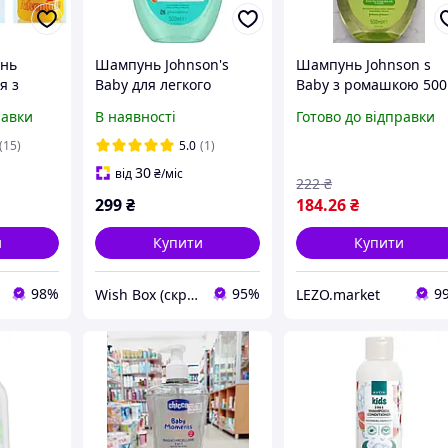
нь
Шампунь Johnson's
Шампунь Johnson s
я з
Baby для легкого
Baby з ромашкою 500
venture,
розчісування волосся,
мл
равки
В наявності
Готово до відправки
утті
500 мл
(15)
5.0
(1)
30
від
₴
/міс
222
₴
299
₴
184
.26
₴
и
Купити
Купити
98%
95%
9
Wish Box (скринька бажань)
LEZO.market