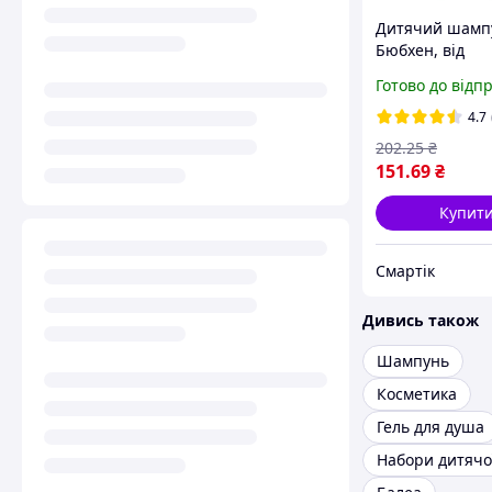
Дитячий шамп
Бюбхен, від
народження, 2
Готово до відп
4.7
202
.25
₴
151
.69
₴
Купит
Смартік
Дивись також
Шампунь
Косметика
Гель для душа