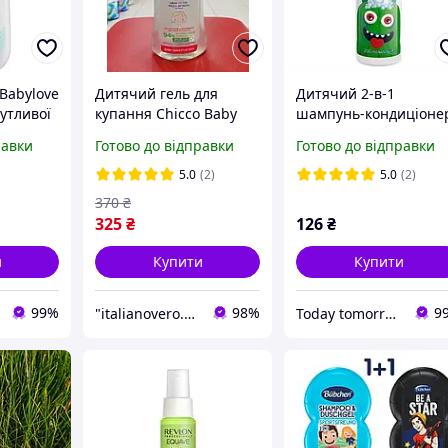
Babylove
Дитячий гель для
Дитячий 2-в-1
чутливої
купання Chicco Baby
шампунь-кондиціоне
алергії
Moments Micellare без
для волосся з аромат
равки
Готово до відправки
Готово до відправки
сліз 500мл із дозатором
кавуна, AVON kids, 20
мл
5.0
(2)
5.0
(2)
370
₴
325
₴
126
₴
и
Купити
Купити
99%
98%
9
"italianovero.com.ua" - інтернет-магазин продуктів харчування та побутової хімії з Європи
Today tomorrow always Avon