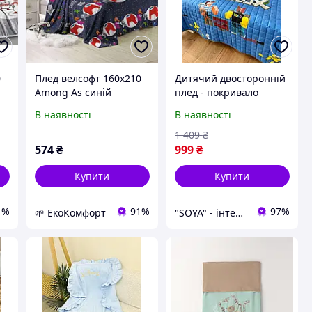
0
Плед велсофт 160х210
Дитячий двосторонній
Among As синій
плед - покривало
Roblox синій, 150×210
В наявності
В наявності
см з 100% бавовни
1 409
₴
574
₴
999
₴
Купити
Купити
1%
91%
97%
🌱 ЕкоКомфорт
"SOYA" - інтернет-магазин