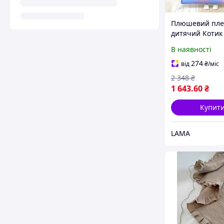
Плюшевий пле
дитячий Котик 
покривало з 3D
В наявності
малюнком у ди
дитині 160х200
274
від
₴
/міс
2 348
₴
1 643
.60
₴
Купит
LAMA