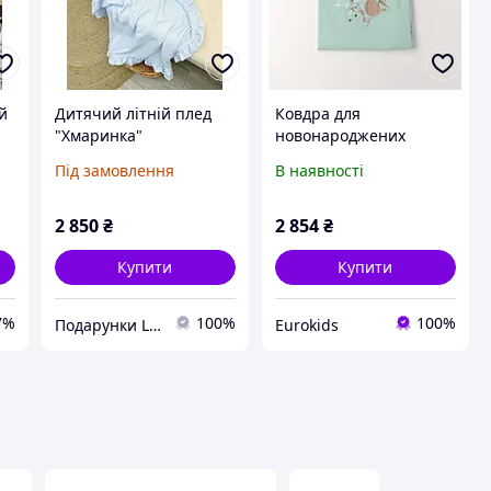
й
Дитячий літній плед
Ковдра для
"Хмаринка"
новонароджених
Під замовлення
В наявності
2 850
₴
2 854
₴
Купити
Купити
7%
100%
100%
Подарунки LUX классу
Eurokids