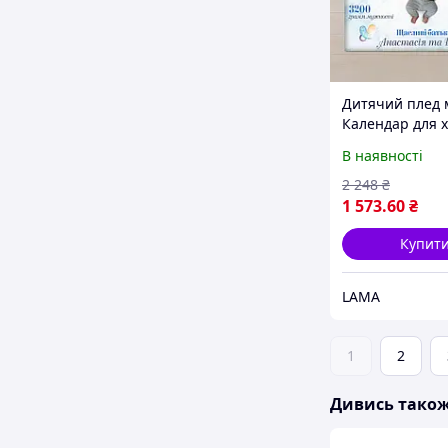
Дитячий плед 
Календар для 
Якісне покрива
В наявності
новонароджено
малюнком 135
2 248
₴
1 573
.60
₴
Купит
LAMA
1
2
Дивись тако