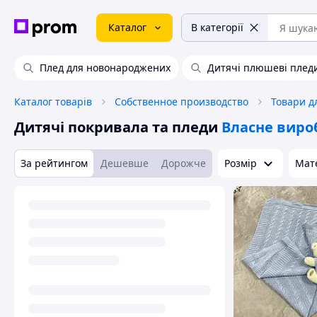
Каталог
В категорії
Плед для новонароджених
Дитячі плюшеві плед
Каталог товарів
Собственное производство
Товари д
Дитячі покривала та пледи
Власне виро
За рейтингом
Дешевше
Дорожче
Розмір
Мат