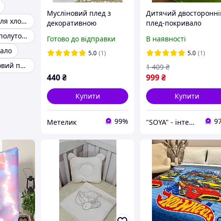
Мусліновий плед з
Дитячий двосторонні
Дитячі пледи для хлопчиків
декоративною
плед-покривало
тасьмою, розмір 90х90
150×210 см
Дитячий плед полуторний
Готово до відправки
В наявності
Майнкрафт/Minecraft
ало
100% бавовни
5.0
(1)
5.0
(1)
Дитячий махровий плед
1 409
₴
440
₴
999
₴
Купити
Купити
99%
9
Метелик
"SOYA" - інтернет-магазин