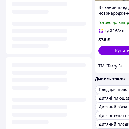
В язаний плед 
новонароджен
блакитний + і
Готово до відп
ведмедик у по
| Плед на випи
84
від
₴
/міс
хрестини
836
₴
Купит
ТМ "Terry Fay"
Дивись також
Дитячі плюшев
Дитячий в'яза
Дитячі теплі п
Дитячий плед