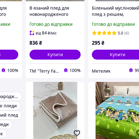
для
В язаний плед для
Біленький муслінови
ого
новонародженого
плед з рюшем,
грашка
молочний+ іграшка
крижмо, розмір 70*8
равки
Готово до відправки
Готово до відправки
дарунок
ведмедик у подарунок
ску,
| Плед на виписку,
84
від
₴
/міс
5.0
(6)
хрестини
836
₴
295
₴
и
Купити
Купити
100%
100%
9
ТМ "Terry Fay"
Метелик
Плед для новонароджених
і пледи
ний плед
леди
ик