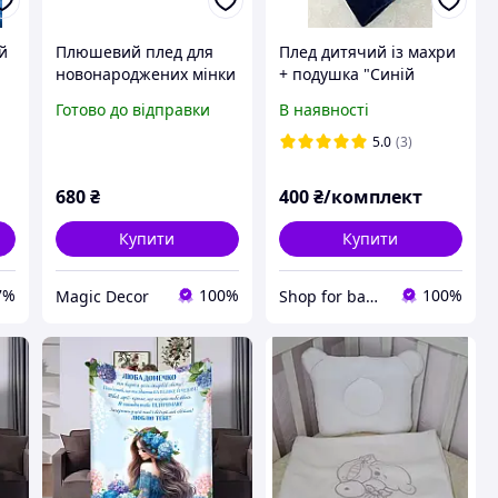
й
Плюшевий плед для
Плед дитячий із махри
новонароджених мінки
+ подушка "Синій
зірки на бірюзі
Ведмежатко"
Готово до відправки
В наявності
ни
5.0
(3)
680
₴
400
₴/комплект
Купити
Купити
7%
100%
100%
Magic Decor
Shop for baby "TUTSI"