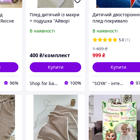
д
Плед дитячий із махри
Дитячий двосторонні
Якісне
+ подушка "Айворі
плед-покривало
-
Ведмежатко"
150×210 см принт Hot
В наявності
В наявності
тячій
Wheels з 100% бавов
5.0
(1)
1 409
₴
400
₴/комплект
999
₴
и
Купити
Купити
96%
100%
9
Shop for baby "TUTSI"
"SOYA" - інтернет-магазин