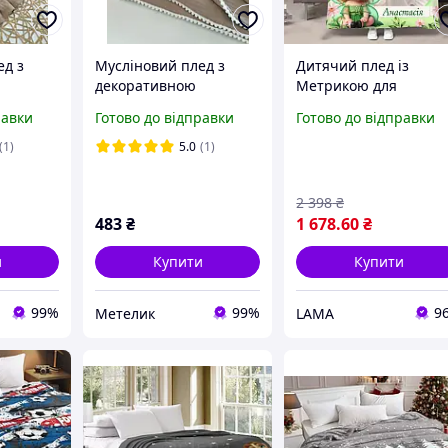
ед з
Мусліновий плед з
Дитячий плед із
р
декоративною
Метрикою для
тасьмою, розмір
хлопчика дівчинки Ф
равки
Готово до відправки
Готово до відправки
100*100
Метриковий плед
Покривало з фото для
(1)
5.0
(1)
новонародженого 13
160
2 398
₴
483
₴
1 678
.60
₴
и
Купити
Купити
99%
99%
9
Метелик
LAMA