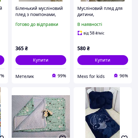
й
Біленький мусліновий
Мусліновий плед для
плед з помпонами,
дитини,
розмір 75*90
чотиришаровий,
Готово до відправки
В наявності
 з
80*100 см
58
від
₴
/міс
365
₴
580
₴
Купити
Купити
7%
99%
96%
Метелик
Mexs for kids