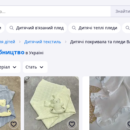
Знайти
и
Дитячий в'язаний плед
Дитячі теплі пледи
ля дітей
Дитячий текстиль
бництво
в Україні
еріал
Стать