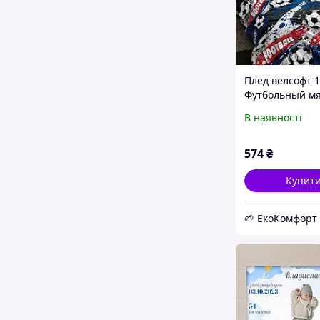
Плед велсофт 
Футбольный м
В наявності
574
₴
Купит
🌱 ЕкоКомфорт