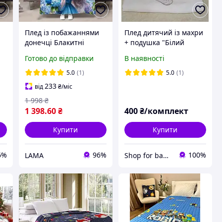
Плед із побажаннями
Плед дитячий із махри
донечці Блакитні
+ подушка "Білий
ея
гортензії Плюшеве
Ведмежатко"
Готово до відправки
В наявності
покривало для дочки
135х160 Плед донечка
5.0
(1)
5.0
(1)
5х
від батьків
233
від
₴
/міс
1 998
₴
1 398
.60
₴
400
₴/комплект
Купити
Купити
6%
96%
100%
LAMA
Shop for baby "TUTSI"