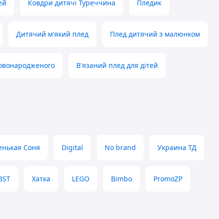
ей
Ковдри дитячі Туреччина
Пледик
Дитячий м'який плед
Плед дитячий з малюнком
новонародженого
В'язаний плед для дітей
нькая Соня
Digital
No brand
Украина ТД
BST
Хатка
LEGO
Bimbo
PromoZP