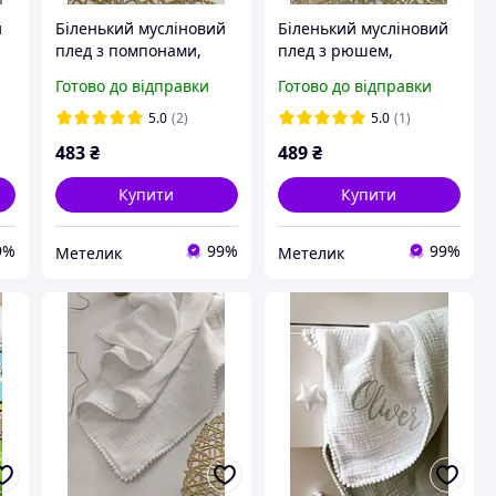
й
Біленький мусліновий
Біленький мусліновий
плед з помпонами,
плед з рюшем,
0
крижмо, розмір
крижмо, розмір
Готово до відправки
Готово до відправки
100*100
100*100
5.0
(2)
5.0
(1)
483
₴
489
₴
Купити
Купити
9%
99%
99%
Метелик
Метелик