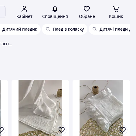
Кабінет
Сповіщення
Обране
Кошик
Дитячий пледик
Плед в коляску
Дитячі пледи для
Дитячі покривала та пледи Власне виробництво