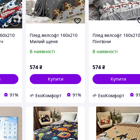
160х210
Плед велсофт 160х210
Плед велсофт 160х21
яч
Милий щеня
Пінгвіни
В наявності
В наявності
574
₴
574
₴
и
Купити
Купити
91%
91%
9
🌱 ЕкоКомфорт
🌱 ЕкоКомфорт