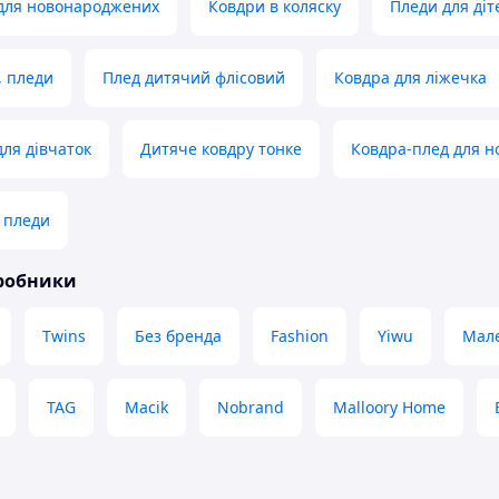
 для новонароджених
Ковдри в коляску
Пледи для діт
, пледи
Плед дитячий флісовий
Ковдра для ліжечка
для дівчаток
Дитяче ковдру тонке
Ковдра-плед для 
і пледи
иробники
Twins
Без бренда
Fashion
Yiwu
Мале
TAG
Macik
Nobrand
Malloory Home