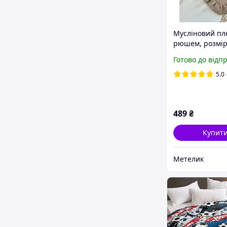
Мусліновий пл
рюшем, розмі
100*100
Готово до відп
5.0
489
₴
Купит
Метелик