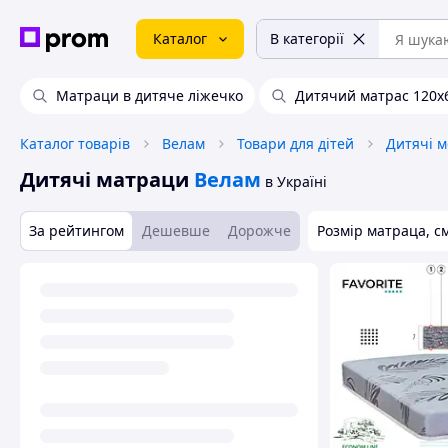
Каталог
В категорії
Матраци в дитяче ліжечко
Дитячий матрас 120х
Каталог товарів
Велам
Товари для дітей
Дитячі м
Дитячі матраци
Велам
в Україні
За рейтингом
Дешевше
Дорожче
Розмір матраца, с