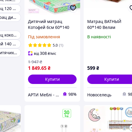
Дитячий матрац 120 60 кокосовий
Кокосовий матрац дитячий
Дитячий матрац
Матрац ВАТНЫЙ
Котофей 6см 60*140
60*140 Велам
серія Бейбі
Дитячий матрац кокосовий в ліжечко
Під замовлення
В наявності
Кокос+Волокна
Матрац ватяний 140 60
конопель
5.0
(1)
Матраци для дитячих садків
308
від
₴
/міс
1 947
₴
1 849
.65
₴
599
₴
Купити
Купити
98%
9
АРТИ Меблі - artimebel.com.ua
Новоселець