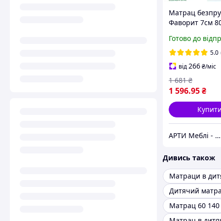
Матрац безпр
Фаворит 7см 8
серія MaNi Ec
Готово до відп
5.0
266
від
₴
/міс
1 681
₴
1 596
.95
₴
Купит
АРТИ Меблі - artimebel.com.ua
Дивись також
Матрац 60 140