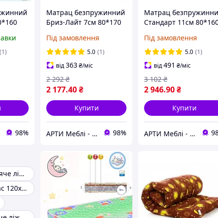
ужинний
Матрац безпружинний
Матрац безпружинн
0*160
Бриз-Лайт 7см 80*170
Стандарт 11см 80*16
onomL
серія MaNi EconomL
серія MaNi EconomL
равки
Під замовлення
Під замовлення
(1)
5.0
(1)
5.0
(1)
363
491
від
₴
/міс
від
₴
/міс
2 292
₴
3 102
₴
2 177
.40
₴
2 946
.90
₴
и
Купити
Купити
98%
98%
9
АРТИ Меблі - artimebel.com.ua
АРТИ Меблі - artimebel.com.ua
Матраци в дитяче ліжечко
Дитячий матрас 120х60
Матрац в дитяче ліжечко 60х120