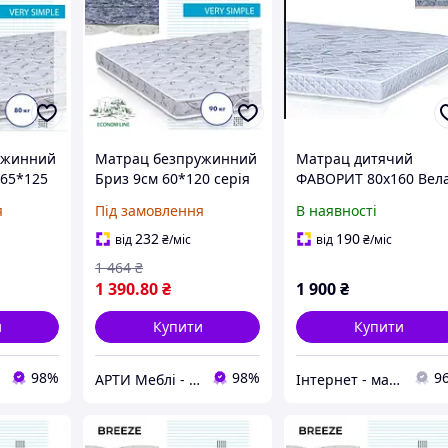
ужинний
Матрац безпружинний
Матрац дитячий
 65*125
Бриз 9см 60*120 серія
ФАВОРИТ 80х160 Вел
onomL
MaNi
я
Під замовлення
В наявності
232
190
від
₴
/міс
від
₴
/міс
1 464
₴
1 390
.80
₴
1 900
₴
и
Купити
Купити
98%
98%
9
АРТИ Меблі - artimebel.com.ua
Інтернет - магазин "WagonShop"