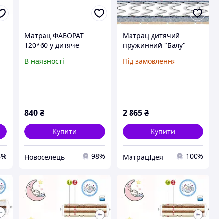
Матрац ФАВОРАТ
Матрац дитячий
120*60 у дитяче
пружинний "Балу"
ліжечко
В наявності
Під замовлення
840
₴
2 865
₴
Купити
Купити
8%
98%
100%
Новоселець
МатрацІдея