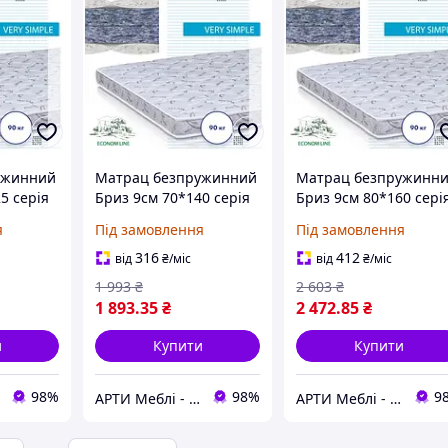
ужинний
Матрац безпружинний
Матрац безпружинн
5 серія
Бриз 9см 70*140 серія
Бриз 9см 80*160 сері
MaNi EconomL
MaNi EconomL
я
Під замовлення
Під замовлення
316
412
від
₴
/міс
від
₴
/міс
1 993
₴
2 603
₴
1 893
.35
₴
2 472
.85
₴
и
Купити
Купити
98%
98%
9
АРТИ Меблі - artimebel.com.ua
АРТИ Меблі - artimebel.com.ua