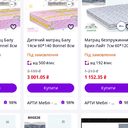
ц Балу
Дитячий матрац Балу
Матрац безпружинн
nnel 8см
14см 60*140 Bonnel 8см
Бриз-Лайт 7см 60*12
(серія Бейбі)
серія MaNi
я
Під замовлення
Під замовлення
500
192
від
₴
/міс
від
₴
/міс
3 159
₴
1 213
₴
3 001
.05
₴
1 152
.35
₴
и
Купити
Купити
98%
98%
9
АРТИ Меблі - artimebel.com.ua
АРТИ Меблі - artimebel.com.ua