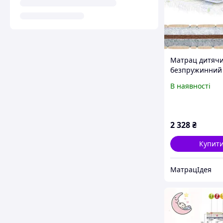
Матрац дитяч
безпружинний 
фаворит" ВЕЛ
В наявності
2 328
₴
Купит
МатрацІдея