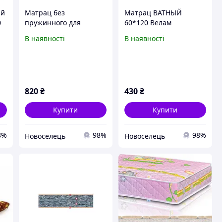
ий
Матрац без
Матрац ВАТНЫЙ
0
пружинного для
60*120 Велам
дитячого ліжечка
В наявності
В наявності
СМАЙЛІК 120*60 Велам
820
₴
430
₴
Купити
Купити
8%
98%
98%
Новоселець
Новоселець