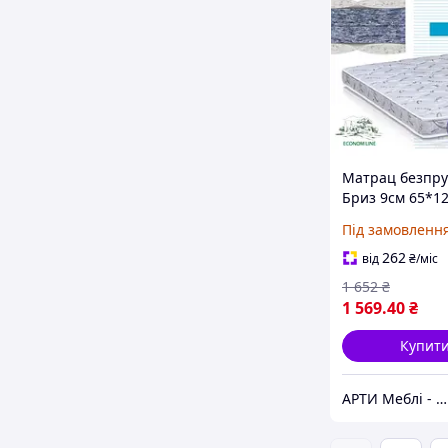
Матрац безпр
Бриз 9см 65*12
MaNi EconomL
Під замовленн
262
від
₴
/міс
1 652
₴
1 569
.40
₴
Купит
АРТИ Меблі - artimebel.com.ua