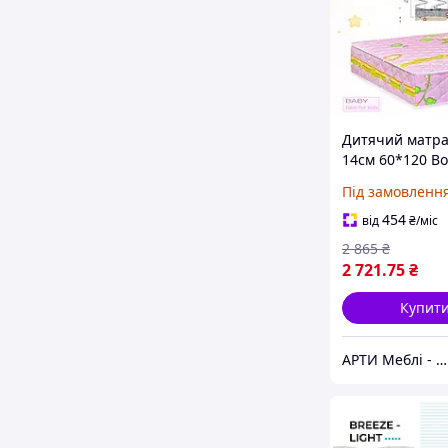
Дитячий матра
14см 60*120 Bo
(серія Бейбі)
Під замовленн
454
від
₴
/міс
2 865
₴
2 721
.75
₴
Купит
АРТИ Меблі - artimebel.com.ua