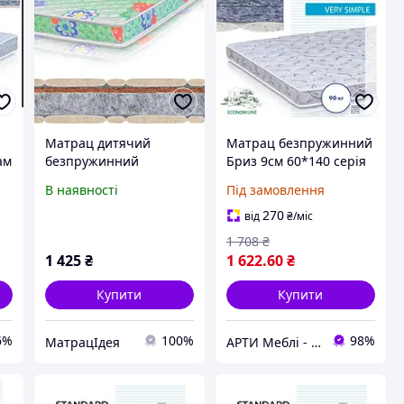
Матрац дитячий
Матрац безпружинний
ам
безпружинний
Бриз 9см 60*140 серія
Котофей ВЕЛАМ
MaNi EconomL
В наявності
Під замовлення
270
від
₴
/міс
1 708
₴
1 425
₴
1 622
.60
₴
Купити
Купити
6%
100%
98%
МатрацІдея
АРТИ Меблі - artimebel.com.ua