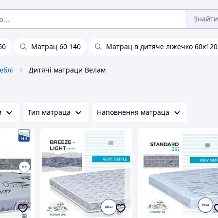
Знайти
60
Матрац 60 140
Матрац в дитяче ліжечко 60х120
еблі
Дитячі матраци Велам
м
Тип матраца
Наповнення матраца