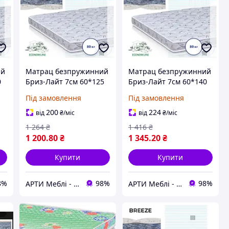
ий
Матрац безпружинний
Матрац безпружинний
0
Бриз-Лайт 7см 60*125
Бриз-Лайт 7см 60*140
серія MaNi EconomL
серія MaNi EconomL
Під замовлення
Під замовлення
200
224
від
₴
/міс
від
₴
/міс
1 264
₴
1 416
₴
1 200
.80
₴
1 345
.20
₴
Купити
Купити
8%
98%
98%
АРТИ Меблі - artimebel.com.ua
АРТИ Меблі - artimebel.com.ua