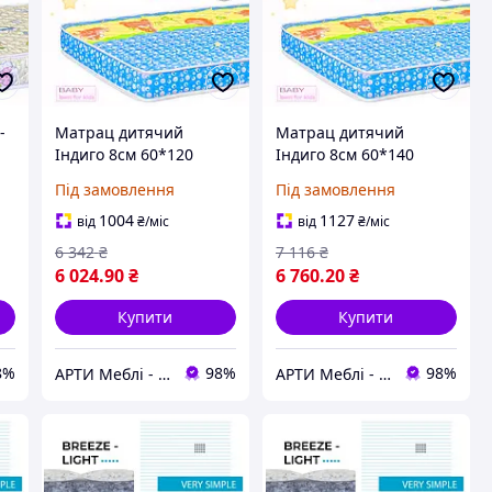
-
Матрац дитячий
Матрац дитячий
Індиго 8см 60*120
Індиго 8см 60*140
Кокос+Латекс (серія
Кокос+Латекс (серія
Під замовлення
Під замовлення
Бейбі)
Бейбі)
1004
1127
від
₴
/міс
від
₴
/міс
6 342
₴
7 116
₴
6 024
.90
₴
6 760
.20
₴
Купити
Купити
8%
98%
98%
АРТИ Меблі - artimebel.com.ua
АРТИ Меблі - artimebel.com.ua