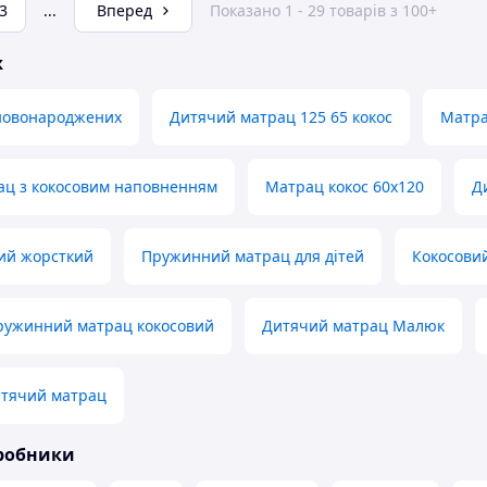
3
...
Вперед
Показано 1 - 29 товарів з 100+
ж
новонароджених
Дитячий матрац 125 65 кокос
Матра
ац з кокосовим наповненням
Матрац кокос 60х120
Д
ий жорсткий
Пружинний матрац для дітей
Кокосовий
ружинний матрац кокосовий
Дитячий матрац Малюк
итячий матрац
иробники