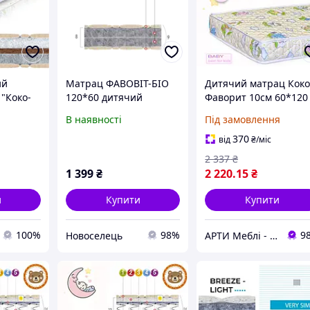
ий
Матрац ФАВОВІТ-БІО
Дитячий матрац Коко
"Коко-
120*60 дитячий
Фаворит 10см 60*120
АМ
серія Бейбі з
В наявності
Під замовлення
Кокосовою койрою
370
від
₴
/міс
2 337
₴
1 399
₴
2 220
.15
₴
и
Купити
Купити
100%
98%
9
Новоселець
АРТИ Меблі - artimebel.com.ua