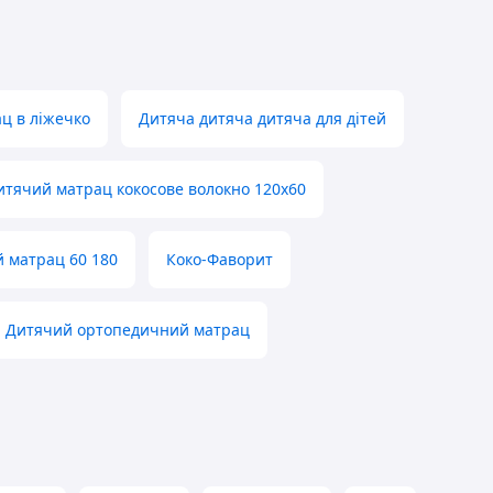
ц в ліжечко
Дитяча дитяча дитяча для дітей
итячий матрац кокосове волокно 120х60
 матрац 60 180
Коко-Фаворит
Дитячий ортопедичний матрац