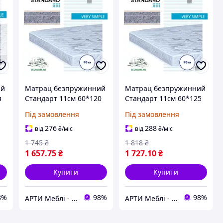
ий
Матрац безпружинний
Матрац безпружинний
я
Стандарт 11см 60*120
Стандарт 11см 60*125
серія MaNi
серія MaNi EconomL
Під замовлення
Під замовлення
276
288
від
₴
/міс
від
₴
/міс
1 745
₴
1 818
₴
1 657
.75
₴
1 727
.10
₴
Купити
Купити
8%
98%
98%
АРТИ Меблі - artimebel.com.ua
АРТИ Меблі - artimebel.com.ua