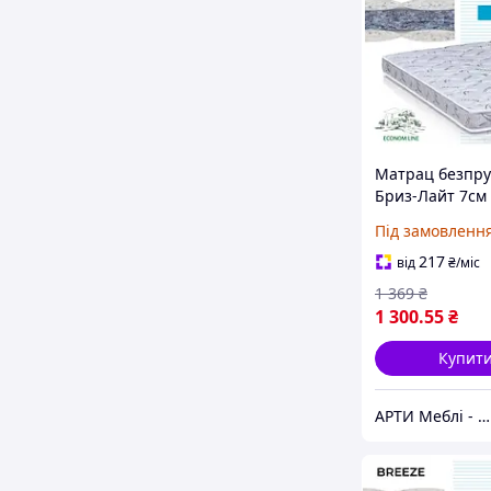
Матрац безпр
Бриз-Лайт 7см
серія MaNi Ec
Під замовленн
217
від
₴
/міс
1 369
₴
1 300
.55
₴
Купит
АРТИ Меблі - artimebel.com.ua