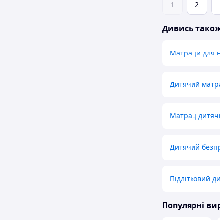
1
2
Дивись тако
Матраци для 
Дитячий матр
Матрац дитяч
Дитячий безп
Підлітковий д
Популярні в