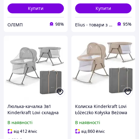
Купити
Купити
98%
95%
ОЛІМП
Elius - товари з Європи
Люлька-качалка 3в1
Колиска Kinderkraft Lovi
Kinderkraft Lovi складна
Łóżeczko Kołyska Beżowa
202460KK, Time Toys
В наявності
В наявності
412
860
від
₴
/міс
від
₴
/міс