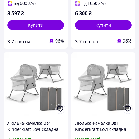
600
1050
від
₴
/міс
від
₴
/міс
3 597
₴
6 300
₴
Купити
Купити
96%
96%
3-7.com.ua
3-7.com.ua
Люлька-качалка 3в1
Люлька-качалка 3в1
Kinderkraft Lovi складна
Kinderkraft Lovi складна
202460KK, World-of-Toys
202460KK, Land of Toys