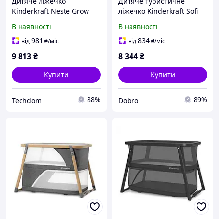
Дитяче ліжечко
Дитяче туристичне
Kinderkraft Neste Grow
ліжечко Kinderkraft Sofi
темно-сіре трансформер
сіре 4в1 107x63 см
В наявності
В наявності
981
834
від
₴
/міс
від
₴
/міс
9 813
₴
8 344
₴
Купити
Купити
88%
89%
Techdom
Dobro