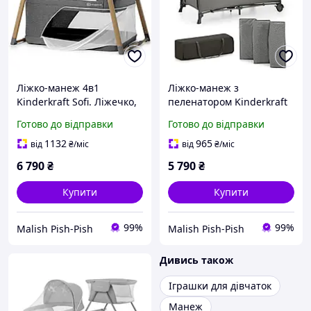
Ліжко-манеж 4в1
Ліжко-манеж з
Kinderkraft Sofi. Ліжечко,
пеленатором Kinderkraft
манеж, гойдалка,
Joy 2 Dark Grey, ліжечко-
Готово до відправки
Готово до відправки
туристичне ліжечко,
трансформер для
виробництво Польща
новонароджених 3в1
1132
965
від
₴
/міс
від
₴
/міс
6 790
₴
5 790
₴
Купити
Купити
99%
99%
Malish Pish-Pish
Malish Pish-Pish
Дивись також
Іграшки для дівчаток
Манеж