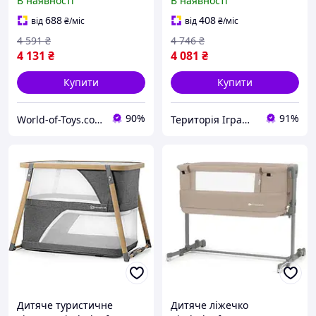
В наявності
В наявності
688
408
від
₴
/міс
від
₴
/міс
4 591
₴
4 746
₴
4 131
₴
4 081
₴
Купити
Купити
90%
91%
World-of-Toys.com.ua
Територія Іграшок
Дитяче туристичне
Дитяче ліжечко