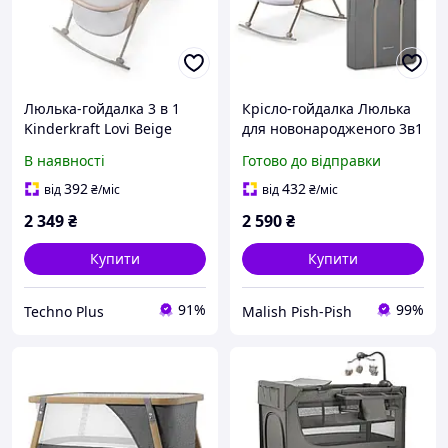
Люлька-гойдалка 3 в 1
Крісло-гойдалка Люлька
Kinderkraft Lovi Beige
для новонародженого 3в1
(KKLLOVIBEG0000)
Kinderkraft Lovi. Колиска з
В наявності
Готово до відправки
москітною сіткою
392
432
від
₴
/міс
від
₴
/міс
2 349
₴
2 590
₴
Купити
Купити
91%
99%
Techno Plus
Malish Pish-Pish