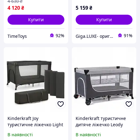
4 630
₴
4 120
₴
5 159
₴
Купити
Купити
92%
91%
TimeToys
Giga.LUXE- оригінальна техніка
Kinderkraft Joy
Kinderkraft туристичне
туристичне ліжечко Light
дитяче ліжечко Leody
Grey
сірого кольору
В наявності
В наявності