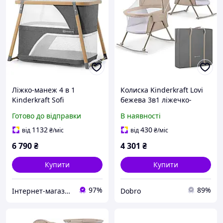
Ліжко-манеж 4 в 1
Колиска Kinderkraft Lovi
Kinderkraft Sofi
бежева 3в1 ліжечко-
(KKLSOFIGRY0000)
манеж складна
Готово до відправки
В наявності
1132
430
від
₴
/міс
від
₴
/міс
6 790
₴
4 301
₴
Купити
Купити
97%
89%
Інтернет-магазин "Астрокомфорт"
Dobro