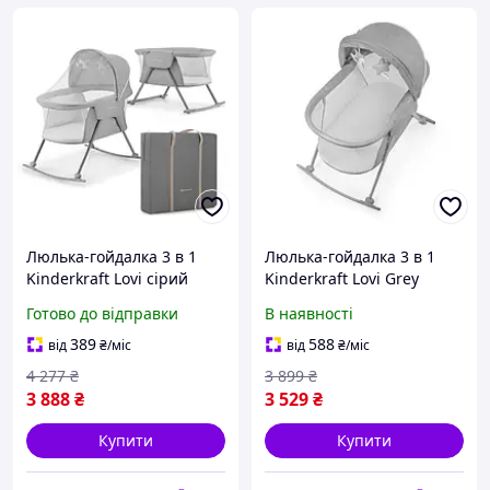
Люлька-гойдалка 3 в 1
Люлька-гойдалка 3 в 1
Kinderkraft Lovi сірий
Kinderkraft Lovi Grey
(KKLLOVIGRY0000) KKLL-
(KKLLOVIGRY0000)
Готово до відправки
В наявності
VO
389
588
від
₴
/міс
від
₴
/міс
4 277
₴
3 899
₴
3 888
₴
3 529
₴
Купити
Купити