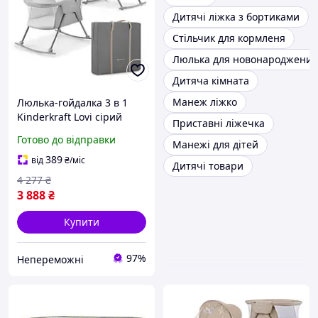
Дитячі ліжка з бортиками
Стільчик для кормленя
Люлька для новонароджених
Дитяча кімната
Манеж ліжко
Люлька-гойдалка 3 в 1
Kinderkraft Lovi сірий
Приставні ліжечка
(KKLLOVIGRY0000) |neper-
Готово до відправки
Манежі для дітей
KKLL|
389
від
₴
/міс
Дитячі товари
4 277
₴
3 888
₴
Купити
97%
Непереможні