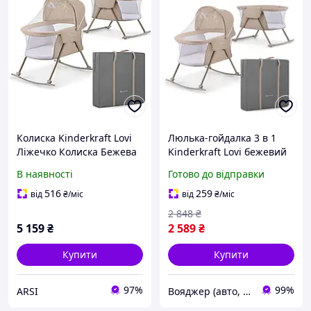
Колиска Kinderkraft Lovi
Люлька-гойдалка 3 в 1
Ліжечко Колиска Бежева
Kinderkraft Lovi бежевий
(KKLLOVIBEG0000) KKLL-
В наявності
Готово до відправки
VO
516
259
від
₴
/міс
від
₴
/міс
2 848
₴
5 159
₴
2 589
₴
Купити
Купити
97%
99%
ARSI
Вояджер (авто, туризм, спорт)