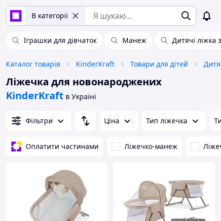
В категорії
Іграшки для дівчаток
Манеж
Дитячі ліжка 
Каталог товарів
KinderKraft
Товари для дітей
Дитя
Ліжечка для новонароджених
KinderKraft
в Україні
Фільтри
Ціна
Тип ліжечка
Т
Оплатити частинами
Ліжечко-манеж
Ліже