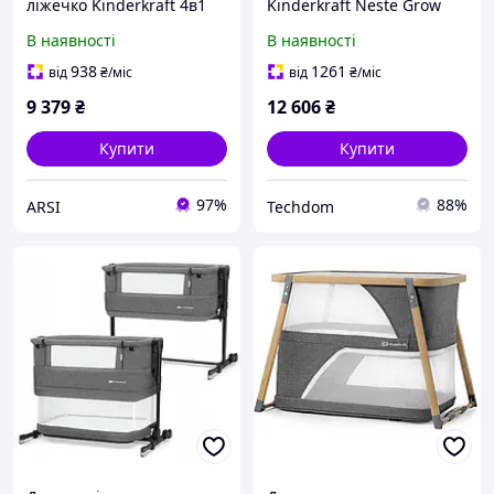
ліжечко Kinderkraft 4в1
Kinderkraft Neste Grow
Sofi сіре
Настінне 3В1 З
В наявності
В наявності
Пониженим Дном
Бежевий (код не
938
1261
від
₴
/міс
від
₴
/міс
обрезай!)
9 379
₴
12 606
₴
Купити
Купити
97%
88%
ARSI
Techdom