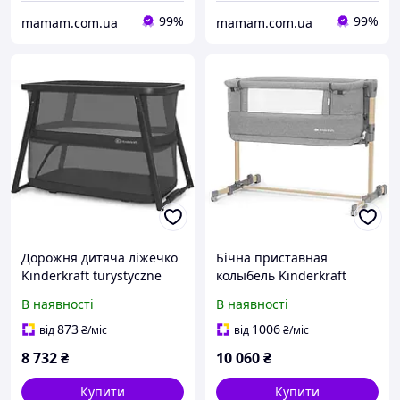
99%
99%
mamam.com.ua
mamam.com.ua
Дорожня дитяча ліжечко
Бічна приставная
Kinderkraft turystyczne
колыбель Kinderkraft
4w1 Sofi Plus черные (код:
Neste Grow 3В1 серая
В наявності
В наявності
12345)
натуральное дерево
873
1006
від
₴
/міс
від
₴
/міс
8 732
₴
10 060
₴
Купити
Купити