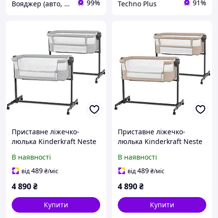
99%
91%
Вояджер (авто, туризм, спорт)
Techno Plus
Приставне ліжечко-
Приставне ліжечко-
люлька Kinderkraft Neste
люлька Kinderkraft Neste
Up 2 Light Grey
Up 2 Beige
В наявності
В наявності
489
489
від
₴
/міс
від
₴
/міс
4 890
₴
4 890
₴
Купити
Купити