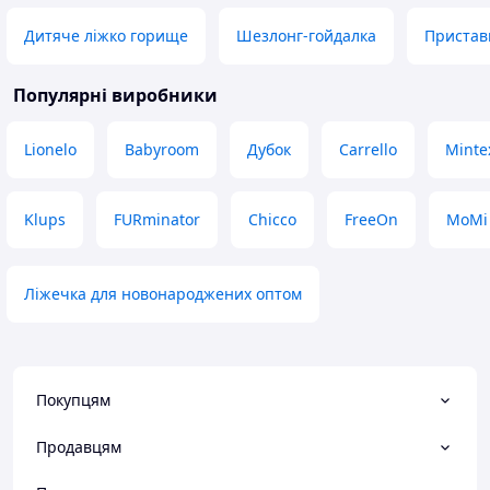
Дитяче ліжко горище
Шезлонг-гойдалка
Пристав
Популярні виробники
Lionelo
Babyroom
Дубок
Carrello
Minte
Klups
FURminator
Chicco
FreeOn
MoMi
Ліжечка для новонароджених оптом
Покупцям
Продавцям