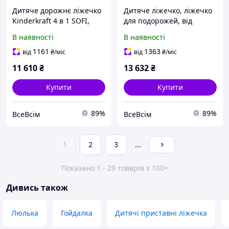
Дитяче дорожнє ліжечко
Дитяче ліжечко, ліжечко
Kinderkraft 4 в 1 SOFI,
для подорожей, від
дитяче ліжечко, ліжечко,
народження до 3 років,
В наявності
В наявності
додаткове дитяче ліжко,
до 15 кг, швидко
дорожнє ліжечко з
складається, ідеально
1161
1363
від
₴
/міс
від
₴
/міс
аксесуарами, з ф
підходить для подорожей,
11 610
₴
13 632
₴
Купити
Купити
89%
89%
ВсеВсім
ВсеВсім
1
2
3
...
Показано 1 - 29 товарів з 100+
Дивись також
Люлька
Гойдалка
Дитячі приставні ліжечка