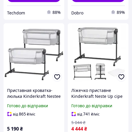
88%
89%
Techdom
Dobro
Приставная кроватка-
Ліжечко приставне
люлька Kinderkraft Nestee
Kinderkraft Neste Up сіре
Up 2 Light Grey
Готово до відправки
Готово до відправки
(KLNEE002LGR0000)
865
741
від
₴
/міс
від
₴
/міс
5 044
₴
5 190
₴
4 444
₴