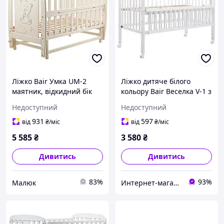
Ліжко Bair Умка UM-2
Ліжко дитяче білого
маятник, відкидний бік
кольору Bair Веселка V-1 з
бук слонова кістка
відкидною боковиною, на
Недоступний
Недоступний
колесах з буку
931
597
від
₴
/міс
від
₴
/міс
5 585
₴
3 580
₴
Дивитись
Дивитись
83%
93%
Малюк
Интернет-магазин "GLADYS"