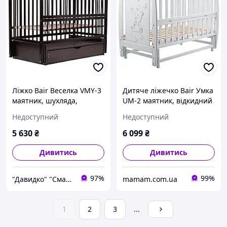
Ліжко Bair Веселка VMY-3
Дитяче ліжечко Bair Умка
маятник, шухляда,
UM-2 маятник, відкидний
відкидний бік бук венге
бік Сірий
Недоступний
Недоступний
5 630
₴
6 099
₴
Дивитись
Дивитись
97%
99%
"Давидко" "Смак кави"
mamam.com.ua
1
2
3
...