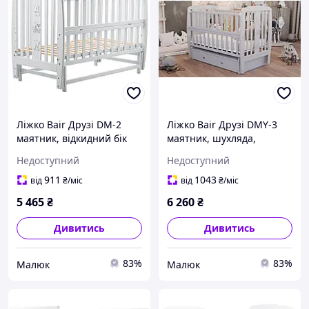
Ліжко Bair Друзі DM-2
Ліжко Bair Друзі DMY-3
маятник, відкидний бік
маятник, шухляда,
бук сірий
відкидний бік бук сірий
Недоступний
Недоступний
911
1043
від
₴
/міс
від
₴
/міс
5 465
₴
6 260
₴
Дивитись
Дивитись
83%
83%
Малюк
Малюк