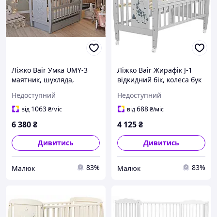
Ліжко Bair Умка UMY-3
Ліжко Bair Жирафік J-1
маятник, шухляда,
відкидний бік, колеса бук
відкидний бік бук сірий
сірий
Недоступний
Недоступний
1063
688
від
₴
/міс
від
₴
/міс
6 380
₴
4 125
₴
Дивитись
Дивитись
83%
83%
Малюк
Малюк