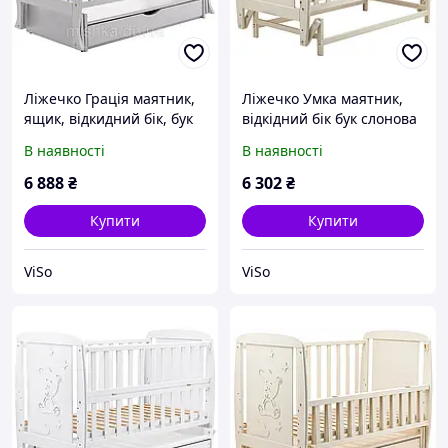
Ліжечко Грація маятник,
Ліжечко Умка маятник,
ящик, відкидний бік, бук
відкідний бік бук слонова
Біла
кістка
В наявності
В наявності
6 888
₴
6 302
₴
Купити
Купити
ViSo
ViSo