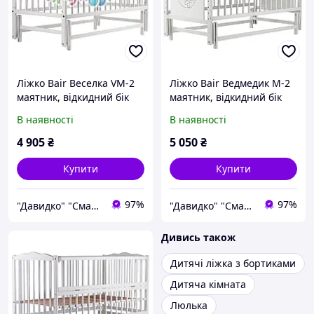
Ліжко Bair Веселка VM-2
Ліжко Bair Ведмедик M-2
маятник, відкидний бік
маятник, відкидний бік
бук білий
бук білий
В наявності
В наявності
4 905
₴
5 050
₴
Купити
Купити
97%
97%
"Давидко" "Смак кави"
"Давидко" "Смак кави"
Дивись також
Дитячі ліжка з бортиками
Дитяча кімната
Люлька