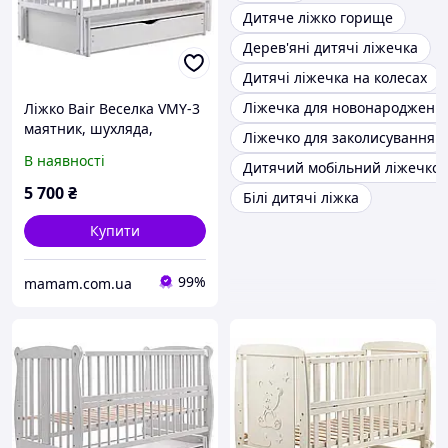
Дитяче ліжко горище
Дерев'яні дитячі ліжечка
Дитячі ліжечка на колесах
Ліжечка для новонароджени
Ліжко Bair Веселка VMY-3
маятник, шухляда,
Ліжечко для заколисування
відкидний бік Білий
В наявності
Дитячий мобільний ліжечко
5 700
₴
Білі дитячі ліжка
Купити
99%
mamam.com.ua