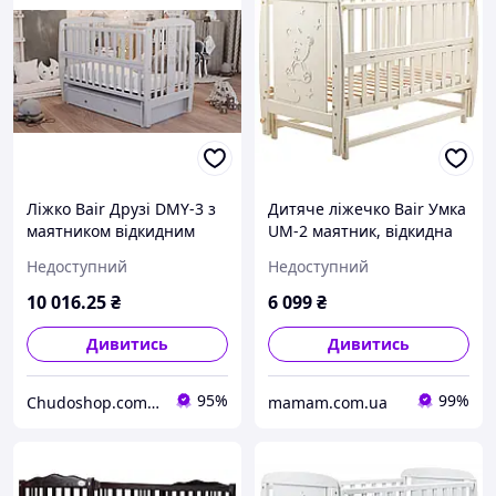
Ліжко Bair Друзі DMY-3 з
Дитяче ліжечко Bair Умка
маятником відкидним
UM-2 маятник, відкидна
боком шухлядою з масиву
сторона Слонова кістка
Недоступний
Недоступний
бука сірого кольору для
дітей
10 016
.25
₴
6 099
₴
Дивитись
Дивитись
95%
99%
Chudoshop.com.ua
mamam.com.ua