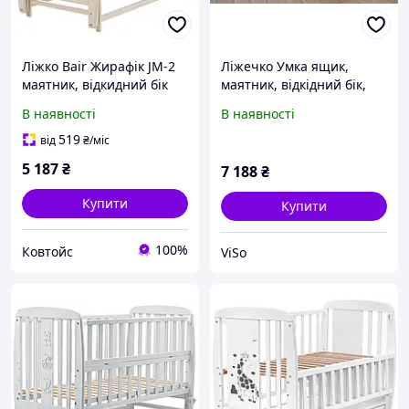
Ліжко Bair Жирафік JM-2
Ліжечко Умка ящик,
маятник, відкидний бік
маятник, відкідний бік,
бук слонова кістка
бук сіра
В наявності
В наявності
519
від
₴
/міс
5 187
₴
7 188
₴
Купити
Купити
100%
Ковтойс
ViSo