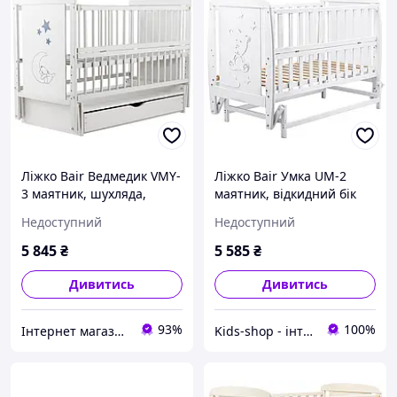
Ліжко Bair Ведмедик VMY-
Ліжко Bair Умка UM-2
3 маятник, шухляда,
маятник, відкидний бік
відкидний бік бук білий
бук білий
Недоступний
Недоступний
5 845
₴
5 585
₴
Дивитись
Дивитись
93%
100%
Інтернет магазин МІШКА
Kids-shop - інтернет магазин дитячих товарів