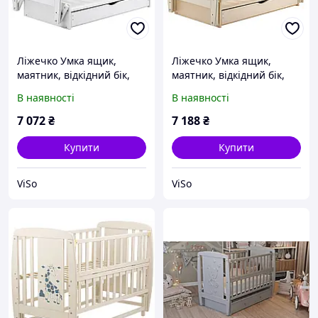
Ліжечко Умка ящик,
Ліжечко Умка ящик,
маятник, відкідний бік,
маятник, відкідний бік,
бук біла
бук слонова кістка
В наявності
В наявності
7 072
₴
7 188
₴
Купити
Купити
ViSo
ViSo