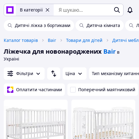
В категорії
Дитячі ліжка з бортиками
Дитяча кімната
Л
Каталог товарів
Bair
Товари для дітей
Дитячі мебл
Ліжечка для новонароджених
Bair
в
Україні
Фільтри
Ціна
Тип механізму хитан
Оплатити частинами
Поперечний маятниковий