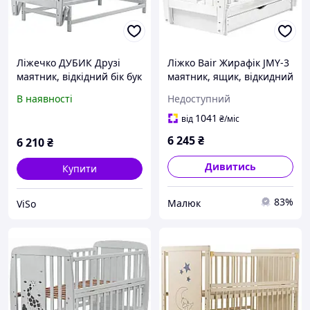
Ліжечко ДУБИК Друзі
Ліжко Bair Жирафік JMY-3
маятник, відкідний бік бук
маятник, ящик, відкидний
сіра
бік бук білий
В наявності
Недоступний
1041
від
₴
/міс
6 245
₴
6 210
₴
Дивитись
Купити
83%
Малюк
ViSo