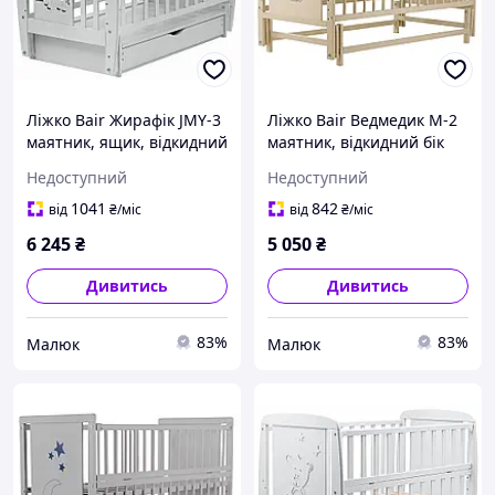
Ліжко Bair Жирафік JMY-3
Ліжко Bair Ведмедик M-2
маятник, ящик, відкидний
маятник, відкидний бік
бік бук сірий
бук слонова кістка
Недоступний
Недоступний
1041
842
від
₴
/міс
від
₴
/міс
6 245
₴
5 050
₴
Дивитись
Дивитись
83%
83%
Малюк
Малюк