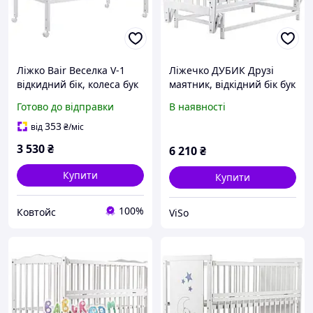
Ліжко Bair Веселка V-1
Ліжечко ДУБИК Друзі
відкидний бік, колеса бук
маятник, відкідний бік бук
білий
слонова кістка
Готово до відправки
В наявності
353
від
₴
/міс
3 530
₴
6 210
₴
Купити
Купити
100%
Ковтойс
ViSo