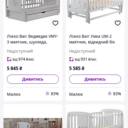
Ліжко Bair Ведмедик VMY-
Ліжко Bair Умка UM-2
3 маятник, шухляда,
маятник, відкидний бік
відкидний бік бук сірий
бук сірий
Недоступний
Недоступний
974
931
від
₴
/міс
від
₴
/міс
5 845
₴
5 585
₴
Дивитись
Дивитись
83%
83%
Малюк
Малюк