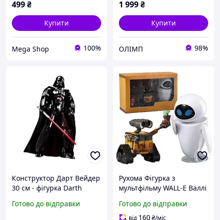
499
₴
1 999
₴
Купити
Купити
100%
98%
Mega Shop
ОЛІМП
Конструктор Дарт Вейдер
Рухома Фігурка з
30 см - фігурка Darth
мультфільму WALL-E Валлі
Vader із Зоряних воєн
та Єва / WALL·E та EVE /
Готово до відправки
Готово до відправки
(Star Wars), збірна модель
Колекційний набір з
героя, іграшка для дітей
аксесуарами, 10 см
160
від
₴
/міс