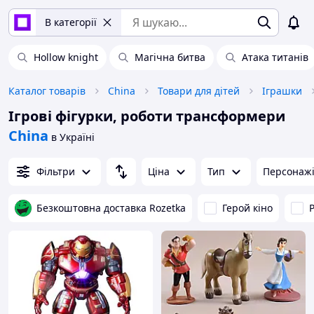
В категорії
Hollow knight
Магічна битва
Атака титанів
Каталог товарів
China
Товари для дітей
Іграшки
Ігрові фігурки, роботи трансформери
China
в Україні
Фільтри
Ціна
Тип
Персонаж
Безкоштовна доставка Rozetka
Герой кіно