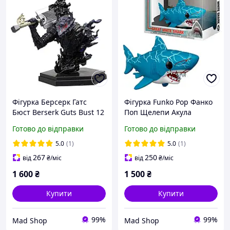
Фігурка Берсерк Гатс
Фігурка Funko Pop Фанко
Бюст Berserk Guts Bust 12
Поп Щелепи Акула
см Китай FC BRS G B
людожер Jaws Велика
Готово до відправки
Готово до відправки
біла Акула 15см FP Movies
J 1754
5.0
(1)
5.0
(1)
267
250
від
₴
/міс
від
₴
/міс
1 600
₴
1 500
₴
Купити
Купити
99%
99%
Mad Shop
Mad Shop