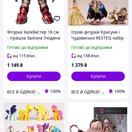
Фігурка Халкбастер 18 см
Ігрові фігурки Красуня і
- іграшка Залізна Людина
Чудовисько RESTEQ набір
з Месників, колекційна
із 6 персонажів Disney,
Готово до відправки
Готово до відправки
фігурка Marvel
фігурки 7 см з
мультфільму
115
138
від
₴
/міс
від
₴
/міс
1 149
₴
1 379
₴
Купити
Купити
100%
100%
ВСЕ й ОДРАЗУ - інтернет-магазин товарів для організації торгівлі, торговівельного обладнання
ВСЕ й ОДРАЗУ - інтернет-магазин товарів для організації торгівлі, торговівельного обладнання