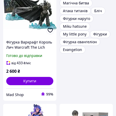
Магічна битва
Атака титанів
Бліч
Фігурки наруто
Miku hatsune
My little pony
Фігурки
Фігурка євангеліон
Фігурка Варкрафт Король
Лич Warcraft The Lich
Evangelion
King 24 см WOW 21.054
Готово до відправки
433
від
₴
/міс
2 600
₴
Купити
99%
Mad Shop