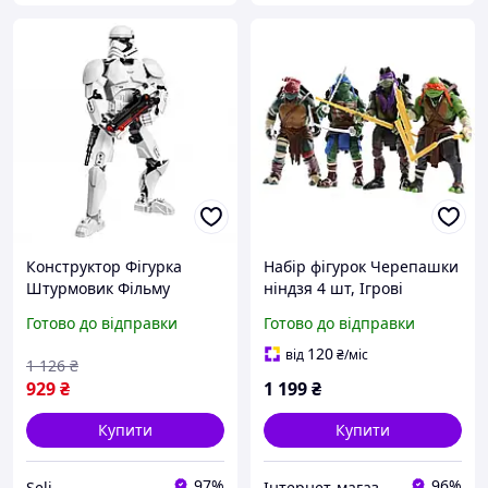
Конструктор Фігурка
Набір фігурок Черепашки
Штурмовик Фільму
ніндзя 4 шт, Ігрові
Зіркові Війни. Іграшка
фігурки TMNT
Готово до відправки
Готово до відправки
Конструктор Stormtrooper
24 См (81шт. Деталей) Seli
120
від
₴
/міс
1 126
₴
929
₴
1 199
₴
Купити
Купити
97%
96%
Seli
Інтернет-магазин "Техно вовки"