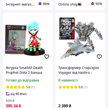
96%
95%
Інтернет-магазин "Техно вовки"
Online shop🛍
Фігурка SmallAll Death
Трансформер Старскрім
Prophet Dota 2 Банша
Voyager від Hasbro -
Дота 2 9 см SA DP D2 33
фігурка 18 см, літак
Готово до відправки
В наявності
5.0
(1)
5.0
(1)
40
від
₴
/міс
599
₴
395
.34
₴
2 399
₴