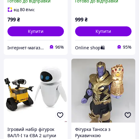
Готово до відправки
Готово до відправки
80
від
₴
/міс
799
₴
999
₴
Купити
Купити
96%
95%
Інтернет-магазин "Техно вовки"
Online shop🛍
Ігровий набір фігурок
Фігурка Таноса з
ВАЛЛ-І та ЄВА 2 штуки
Рукавичкою