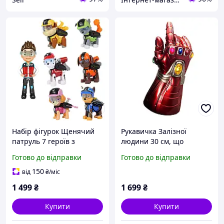
Набір фігурок Щенячий
Рукавичка Залізної
патруль 7 героїв з
людини 30 см, що
мультфільму PAW Patrol
світиться дитяча іграшка
Готово до відправки
Готово до відправки
з фільму «Месники:
Фінал»
150
від
₴
/міс
1 499
₴
1 699
₴
Купити
Купити