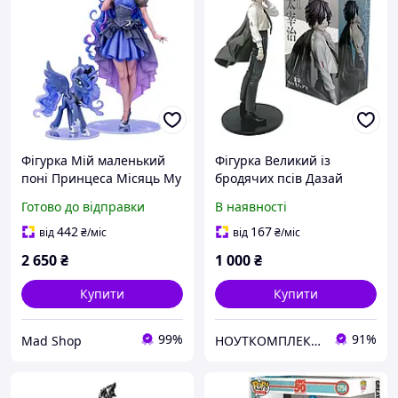
Фігурка Мій маленький
Фігурка Великий із
поні Принцеса Місяць My
бродячих псів Дазай
Little Pony Princess Luna
Осаму Bungou Stray Dogs
Готово до відправки
В наявності
25 см CH MLP PL 25
Dazai Osamu 22 см
442
167
від
₴
/міс
від
₴
/міс
2 650
₴
1 000
₴
Купити
Купити
99%
91%
Mad Shop
НОУТКОМПЛЕКТ - гаджети та аксесуари