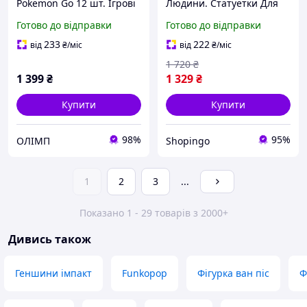
Pokemon Go 12 шт. Ігрові
Людини. Статуетки Для
фігурки Покемони.
Художника З Підставкою
Готово до відправки
Готово до відправки
Дитячий набір іграшок
13см, Шарнірні Фігурки
Покетболи з покемонами
Shopingo
233
222
від
₴
/міс
від
₴
/міс
1 720
₴
1 399
₴
1 329
₴
Купити
Купити
98%
95%
ОЛІМП
Shopingo
1
2
3
...
Показано 1 - 29 товарів з 2000+
Дивись також
Геншини імпакт
Funkopop
Фігурка ван піс
Ф