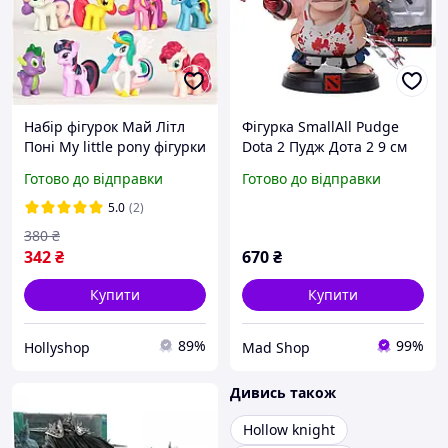
Набір фігурок Май Літл
Фігурка SmallAll Pudge
Поні My little pony фігурки
Dota 2 Пудж Дота 2 9 см
Поні 12 шт.
SA P D2 02
Готово до відправки
Готово до відправки
5.0
(2)
380
₴
342
₴
670
₴
Купити
Купити
89%
99%
Hollyshop
Mad Shop
Дивись також
Hollow knight