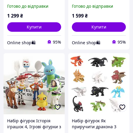
Нескінченності 18 см
Готово до відправки
Готово до відправки
1 299
₴
1 599
₴
Купити
Купити
95%
95%
Online shop🛍
Online shop🛍
Набір фігурок Історія
Набір фігурок Як
іграшок 4, Ігрові фігурки з
приручити дракона 3
мультфільму Toy Story 7
Ігрові фігурки з