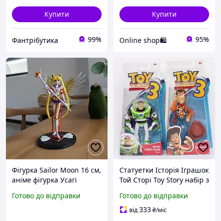
Купити
Купити
99%
95%
Фантрібутика
Online shop🛍
Фігурка Sailor Moon 16 см,
Статуетки Історія Іграшок
аніме фігурка Усагі
Той Сторі Toy Story набір з
Цукіно, колекційна PVC
двох фігурок Вуді та Базз
Готово до відправки
Готово до відправки
фігурка Sailor Moon
Лайтер
RESTEQ
333
від
₴
/міс