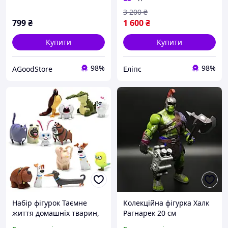
та
3 200
₴
799
₴
1 600
₴
Купити
Купити
98%
98%
AGoodStore
Еліпс
Набір фігурок Таємне
Колекційна фігурка Халк
життя домашніх тварин,
Рагнарек 20 см
14 шт