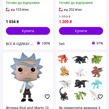
Готово до відправки
Готово до відправки
шт, Іграшка Вуді, Базз
мультфільму Як
Лайтер, Джессі, Форки
приручити дракона 12 шт
103
202
від
₴
/міс
від
₴
/міс
Seli
1 559
₴
1 034
₴
1 209
₴
Купити
Купити
100%
97%
ВСЕ й ОДРАЗУ - інтернет-магазин товарів для організації торгівлі, торговівельного обладнання
Seli
Фігурка Rick and Morty 10
Як приручити дракона 3