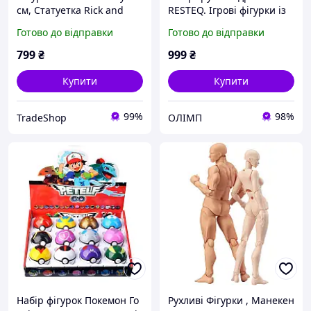
см, Статуетка Rick and
RESTEQ. Ігрові фігурки із
Morty, Фанко Поп Рік і
мультфільму Як
Готово до відправки
Готово до відправки
Морті, Funko POP Rick and
приручити дракона 12
Morty No112
шт. Іграшки дракони
799
₴
999
₴
Купити
Купити
99%
98%
TradeShop
ОЛІМП
Набір фігурок Покемон Го
Рухливі Фігурки , Манекен