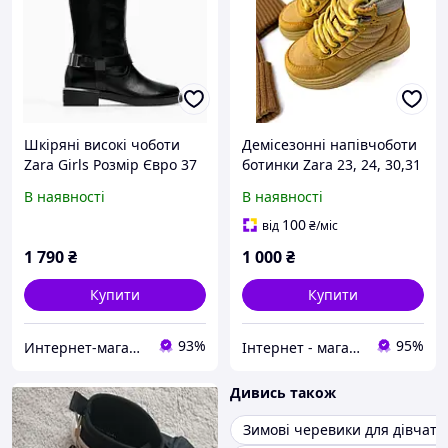
Шкіряні високі чоботи
Демісезонні напівчоботи
Zara Girls Розмір Євро 37
ботинки Zara 23, 24, 30,31
за устілкою 24 см
24
В наявності
В наявності
Оригінал
100
від
₴
/міс
1 790
₴
1 000
₴
Купити
Купити
93%
95%
Интернет-магазин якісного одягу, взуття та іграшок- тільки оригнали "Zvettik"
Інтернет - магазин одягу та взуття Зiрочка
Дивись також
Зимові черевики для дівчато