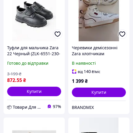
Туфли для мальчика Zara
Черевики демісезонні
22 Черный (ZLK-6551-230-
Zara хлопчикам
Black) D11-2026
Готово до відправки
В наявності
140
від
₴
/міс
3 199
₴
872
.55
₴
1 399
₴
Купити
Купити
97%
📦 Товари Для Дому
BRANDMIX