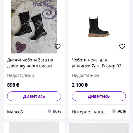
Дитячі чоботи Zara на
Чоботи челсі для
дівчинку чорні високі
дівчинки Zara Розмір 33
шкіряні на зав'язках
чорні
Недоступний
Недоступний
Розмір 32
898
₴
2 100
₴
Дивитись
Дивитись
90%
96%
MancoS
Интернет-магазин "Kidi-Kids"