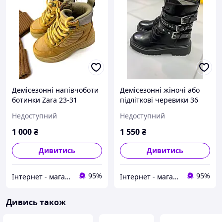
Демісезонні напівчоботи
Демісезонні жіночі або
ботинки Zara 23-31
підліткові черевики 36
розмір Zara
Недоступний
Недоступний
1 000
₴
1 550
₴
Дивитись
Дивитись
95%
95%
Інтернет - магазин одягу та взуття Зiрочка
Інтернет - магазин одягу та взуття Зiрочка
Дивись також