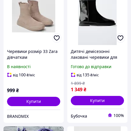
Черевики розмір 33 Zara
Дитячі демісезонні
дівчаткам
лаковані черевики для
дівчинки Zara 36 Чорні
В наявності
Готово до відправки
(26021809G)
100
135
від
₴
/міс
від
₴
/міс
1 899
₴
1 349
₴
999
₴
Купити
Купити
100%
Бубочка
BRANDMIX