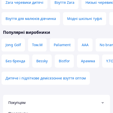
Zara черевики дитячі
Взуття Zara
Низькі черевик
Взуття для малюків дівчинка
Модні шкільні туфлі
Популярні виробники
Jong Golf
Том.М
Paliament
ААА
No bra
Без бренда
Bessky
Bistfor
Apawwa
Y.T
Дитяче і підліткове демісезонне взуття оптом
Покупцям