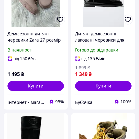
Демісезонні дитячі
Дитячі демісезонні
черевики Zara 27 розмір
лаковані черевики для
17,2 см
дівчинки Zara 35 Чорні
В наявності
Готово до відправки
(26021809F)
150
135
від
₴
/міс
від
₴
/міс
1 899
₴
1 495
₴
1 349
₴
Купити
Купити
95%
100%
Інтернет - магазин одягу та взуття Зiрочка
Бубочка