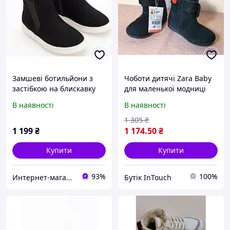
Замшеві ботильйони з
Чоботи дитячі Zara Baby
застібкою на блискавку
для маленької модниці
Резервед Reserved Розмір
(розмір 18)
В наявності
В наявності
24,5 см Оригінал
1 305
₴
1 199
₴
1 174
.50
₴
Купити
Купити
93%
100%
Интернет-магазин якісного одягу, взуття та іграшок- тільки оригнали "Zvettik"
Бутік InTouch