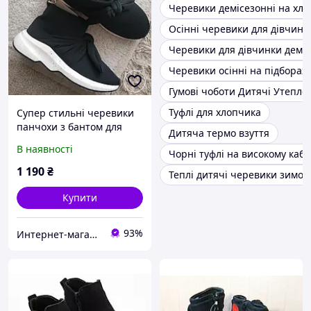
Черевики демісезонні на хл
Осінні черевики для дівчинк
Черевики для дівчинки деміс
Черевики осінні на підборах
Гумові чоботи Дитячі Утепле
Туфлі для хлопчика
Супер стильні черевики
панчохи з бантом для
Дитяча термо взуття
дівчинки Зара Zara kids
В наявності
Чорні туфлі на високому кабл
(Розмір 23,-23,5 см)
Іспанія
1 190
₴
Теплі дитячі черевики зимов
Купити
93%
Интернет-магазин якісного одягу, взуття та іграшок- тільки оригнали "Zvettik"