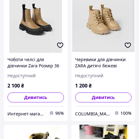
Чоботи челсі для
Черевики для дівчинки
дівчинки Zara Розмір 36
ZARA дитячі бежеві
бежеві
оригінал
Недоступний
Недоступний
2 100
₴
1 200
₴
Дивитись
Дивитись
96%
100%
Интернет-магазин "Kidi-Kids"
COLUMBIA_MAGAZIN