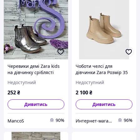
Черевики демі Zara kids
Чоботи челсі для
на дівчинку сріблясті
дівчинки Zara Розмір 35
розмір 28
бежеві
Недоступний
Недоступний
252
₴
2 100
₴
Дивитись
Дивитись
90%
96%
MancoS
Интернет-магазин "Kidi-Kids"