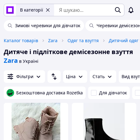
В категорії
Зимові черевики для дівчаток
Черевики демісезон
Каталог товарів
Zara
Одяг та взуття
Дитячий одяг 
Дитяче і підліткове демісезонне взуття
Zara
в Україні
Фільтри
Ціна
Стать
Вид взу
Безкоштовна доставка Rozetka
Для дівчаток