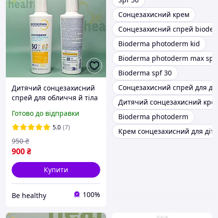
Сонцезахисний крем
Сонцезахисний спрей biode
Bioderma photoderm kid
Bioderma photoderm max spf
Bioderma spf 30
Сонцезахисний спрей для ді
Дитячий сонцезахисний
спрей для обличчя й тіла
Дитячий сонцезахисний крем
Біодерма, Bioderma
Готово до відправки
Bioderma photoderm
Photoderm Pediatrics
Spray SPF50+, 200 мл
5.0
(7)
Крем сонцезахисний для діт
950
₴
900
₴
Купити
100%
Be healthy