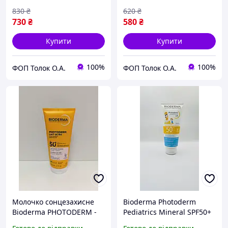
830
₴
620
₴
730
₴
580
₴
Купити
Купити
100%
100%
ФОП Толок О.А.
ФОП Толок О.А.
Молочко сонцезахисне
Bioderma Photoderm
Bioderma PHOTODERM -
Pediatrics Mineral SPF50+
Lait Ultra Solaire Invisible
200г