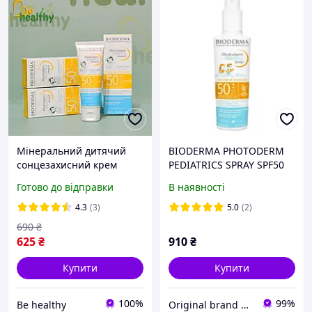
Мінеральний дитячий
BIODERMA PHOTODERM
сонцезахисний крем
PEDIATRICS SPRAY SPF50
Bioderma Photoderm
200ML
Готово до відправки
В наявності
Pediatrics Mineral SPF50+,
50 г
4.3
(3)
5.0
(2)
690
₴
625
₴
910
₴
Купити
Купити
100%
99%
Be healthy
Original brand boutique