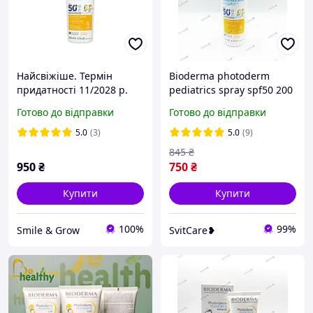
Найсвіжіше. Термін
Bioderma photoderm
придатності 11/2028 р.
pediatrics spray spf50 200
200 мл. Сонцезахисний
мл
Готово до відправки
Готово до відправки
спрей для дітей Bioderma
Photoderm Pediatrics
5.0
(3)
5.0
(9)
Spray SPF 50+.
845
₴
950
₴
750
₴
Купити
Купити
100%
99%
Smile & Grow
SvitCare❥