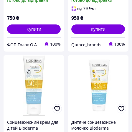
Готово до відправки
Готово до відправки
SPF50+
79
від
₴
/міс
750
₴
950
₴
Купити
Купити
100%
100%
ФОП Толок О.А.
Quince_brands
Сонцезахисний крем для
Дитяче сонцезахисне
дітей Bioderma
молочко Bioderma