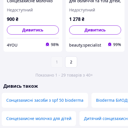
Сонцезахисне молочко
для обличчя та тіла дітей,
для дітей Bioderma
дорослих Біодерма
Недоступний
Недоступний
Photoderm Kid Lait Solaire
Фотодерм Bioderma
Enfants SPF 50+, 100 мл
Photoderm SPF 50+ 250 мл
900
₴
1 278
₴
Дивитись
Дивитись
98%
99%
4YOU
beauty.specialist
1
2
Показано 1 - 29 товарів з 40+
Дивись також
Сонцезахисні засоби з spf 50 bioderma
Bioderma БИО
Сонцезахисне молочко для дітей
Дитячий сонцезахисни