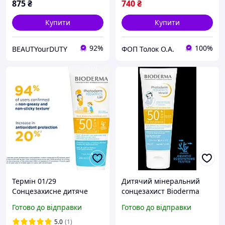
875
₴
740
₴
Купити
Купити
92%
100%
BEAUTYourDUTY
ФОП Толок О.А.
Термін 01/29
Дитячий мінеральний
Сонцезахисне дитяче
сонцезахист Bioderma
молочко Bioderma
Photoderm Pediatrics
Готово до відправки
Готово до відправки
Photoderm Pediatrics Lait
Mineral SPF50+ (50 г)
SPF50+ (200 ml)
5.0
(1)