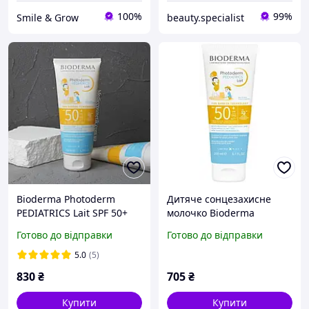
100%
99%
Smile & Grow
beauty.specialist
Bioderma Photoderm
Дитяче сонцезахисне
PEDIATRICS Lait SPF 50+
молочко Bioderma
(Біодерма Фотодерм)
Photoderm Pediatrics Lait
Готово до відправки
Готово до відправки
сонцезахисне молочко
SPF50+ 200 мл 03274
для дітей 200 ml
5.0
(5)
830
₴
705
₴
Купити
Купити