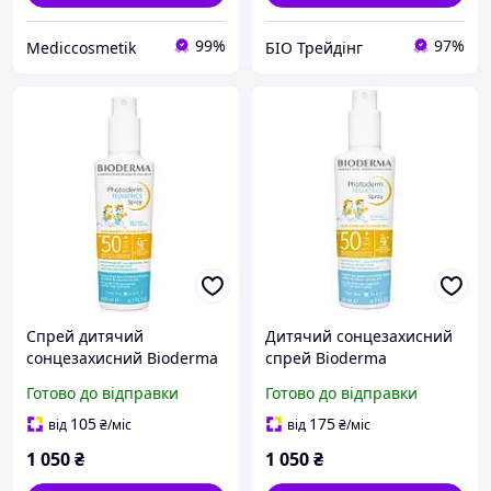
99%
97%
Mediccosmetik
БІО Трейдінг
Спрей дитячий
Дитячий сонцезахисний
сонцезахисний Bioderma
спрей Bioderma
Photoderm Kid SPF 50+
Photoderm Pediatrics
Готово до відправки
Готово до відправки
200 мл
Spray SPF50+ 200 ml
105
175
від
₴
/міс
від
₴
/міс
1 050
₴
1 050
₴