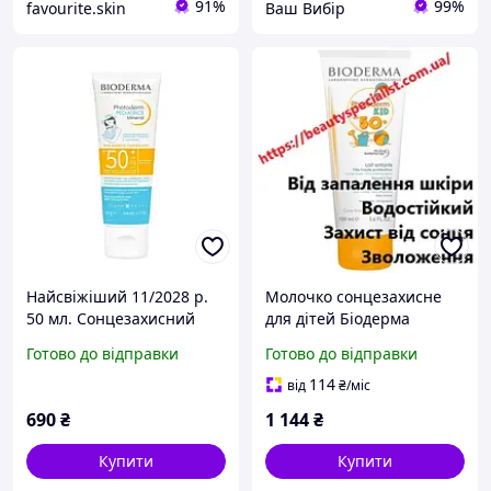
91%
99%
favourite.skin
Ваш Вибір
Найсвіжіший 11/2028 р.
Молочко сонцезахисне
50 мл. Сонцезахисний
для дітей Біодерма
флюїд для дітей Bioderma
Фотодерм Bioderma
Готово до відправки
Готово до відправки
Photoderm Pediatrics
Photoderm Kid SPF 50+
Fluide Solaire Minéral SPF
114
від
₴
/міс
50+.
690
₴
1 144
₴
Купити
Купити