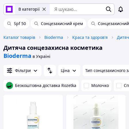
В категорії
Spf 50
Сонцезахисний крем
Сонцезахисний
Каталог товарів
Bioderma
Краса та здоров'я
Дитяч
Дитяча сонцезахисна косметика
Bioderma
в Україні
Фільтри
Ціна
Тип сонцезахисного з
Безкоштовна доставка Rozetka
Молочко
Сп