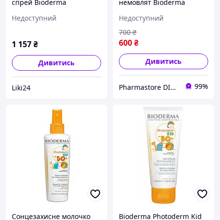
спрей Bioderma
немовлят Bioderma
Photoderm Pediatrics
Photoderm Pediatrics
Недоступний
Недоступний
Spray SPF 50+, 200 мл
Mineral SPF 50+. 50 гр.
700
₴
600
₴
1 157
₴
Дивитись
Дивитись
99%
Pharmastore DISCOUNT
Liki24
Сонцезахисне молочко
Bioderma Photoderm Kid