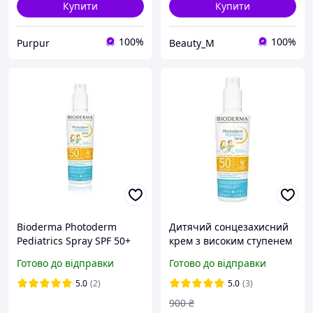
Купити
Купити
100%
100%
Purpur
Beauty_M
Bioderma Photoderm
Дитячий сонцезахисний
Pediatrics Spray SPF 50+
крем з високим ступенем
дитячий сонцезахисний
захисту Bioderma
Готово до відправки
Готово до відправки
спрей з 12 місяців, 200 мл
Photoderm Pediatrics
Spray SPF50+ 200 мл
5.0
(2)
5.0
(3)
900
₴