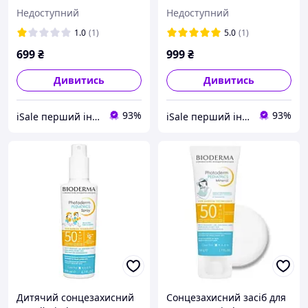
Photoderm Pediatrics
Photoderm Pediatrics Lait
Недоступний
Недоступний
Mineral SPF50+ 50 g
SPF50+ 200 ml
1.0
(1)
5.0
(1)
699
₴
999
₴
Дивитись
Дивитись
93%
93%
iSale перший інтернет-магазин чесних цін и оригінальних товарів
iSale перший інтернет-магазин чесних цін и оригінальних товарів
Дитячий сонцезахисний
Сонцезахисний засіб для