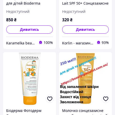
для дітей Bioderma
Lait SPF 50+ Сонцезахисне
молочко для дітей SPF 50+
Недоступний
Недоступний
вік 12 міс+
850
₴
320
₴
Дивитись
Дивитись
100%
93%
Karamelka beauty shop
Korlin - магазин натуральної косметики, вітамінів та мінералів, органічного харчування
Біодерма Фотодерм
Молочко сонцезахисне