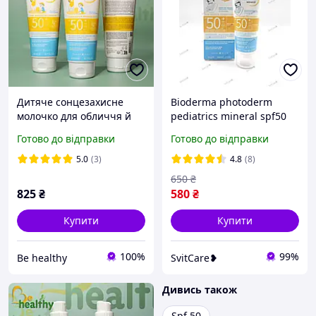
Дитяче сонцезахисне
Bioderma photoderm
молочко для обличчя й
pediatrics mineral spf50
тіла Біодерма, Bioderma
50 г
Готово до відправки
Готово до відправки
Photoderm Pediatric Milk
SPF50+, 200 мл
5.0
(3)
4.8
(8)
650
₴
825
₴
580
₴
Купити
Купити
100%
99%
Be healthy
SvitCare❥
Дивись також
Spf 50