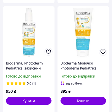
Bioderma, Photoderm
Bioderma Молочко
Pediatrics, захисний
Photoderm Pediatrics
спрей для дітей, SPF 50+,
SPF50+ 200 мл
Готово до відправки
Готово до відправки
від 1 року, 200 мл
90
5.0
(1)
від
₴
/міс
950
₴
895
₴
Купити
Купити