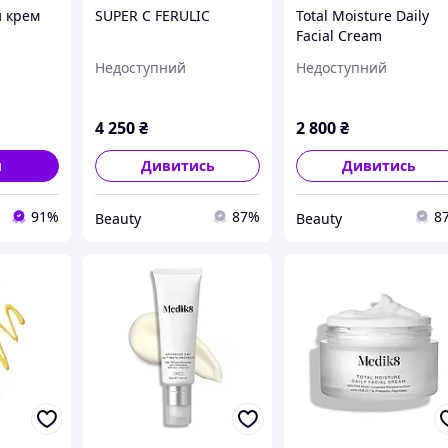
 крем
SUPER C FERULIC
Total Moisture Daily
l
Facial Cream
50 60ml
Недоступний
Недоступний
4 250
₴
2 800
₴
и
Дивитись
Дивитись
91%
87%
8
Beauty
Beauty