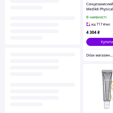
Сонцезахисний
Medik8 Physica
Sunscreen SPF 
В наявності
(1056129-2)
717
від
₴
/міс
4 304
₴
Купит
Dilax магазин брендових дитячих іграшок та товарів для батьків.