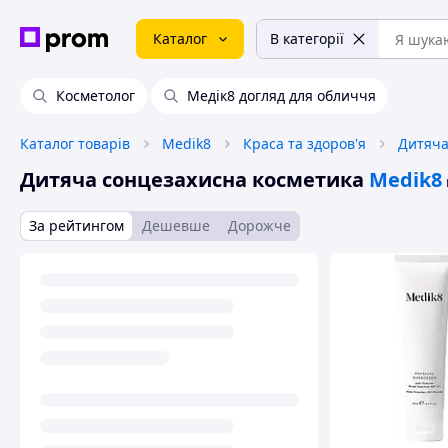
Каталог
В категорії
Косметолог
Медік8 догляд для обличчя
Каталог товарів
Medik8
Краса та здоров'я
Дитяча
Дитяча сонцезахисна косметика
Medik8
За рейтингом
Дешевше
Дорожче