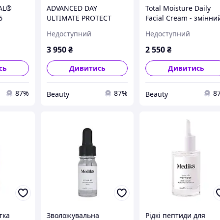
AL®
ADVANCED DAY
Total Moisture Daily
6
ULTIMATE PROTECT
Facial Cream - змінни
блок
Недоступний
Недоступний
3 950
₴
2 550
₴
сь
Дивитись
Дивитись
87%
87%
8
Beauty
Beauty
тка
Зволожувальна
Рідкі пептиди для