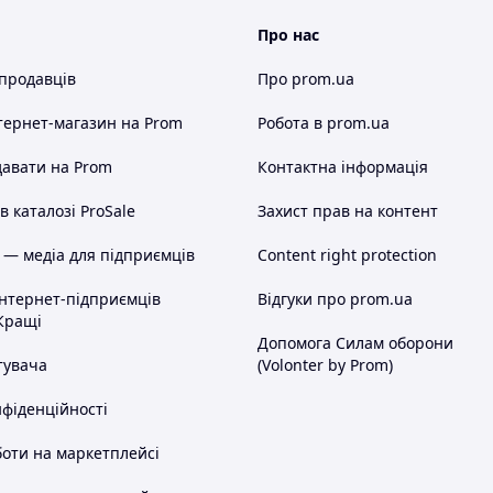
Про нас
 продавців
Про prom.ua
тернет-магазин
на Prom
Робота в prom.ua
авати на Prom
Контактна інформація
 каталозі ProSale
Захист прав на контент
 — медіа для підприємців
Content right protection
інтернет-підприємців
Відгуки про prom.ua
Кращі
Допомога Силам оборони
тувача
(Volonter by Prom)
нфіденційності
оти на маркетплейсі