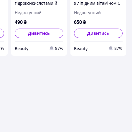
гідроксикислотами й
з ліпідним вітаміном С
екстрактом мангостана
Medik8 C-Tetra Cream
Недоступний
Недоступний
Medik8 Surface
12,5mL
Radiance Cleanse 40mL
490
₴
650
₴
Дивитись
Дивитись
7%
87%
87%
Beauty
Beauty