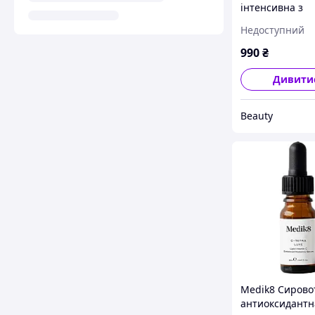
інтенсивна з
гіалуроновою 
Недоступний
і пантенолом I
Hydr8 В5, 8 мл
990
₴
Дивити
Beauty
Medik8 Сирово
антиоксидантн