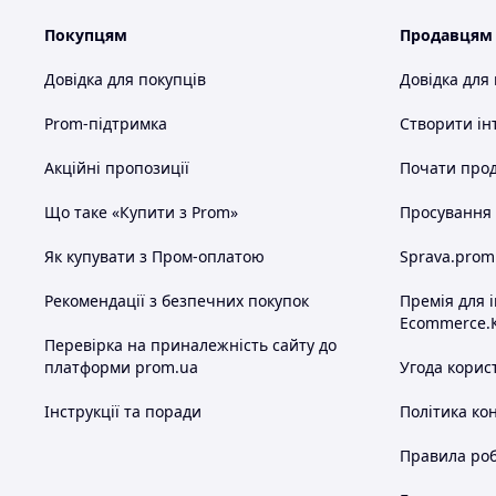
Покупцям
Продавцям
Довідка для покупців
Довідка для
Prom-підтримка
Створити ін
Акційні пропозиції
Почати прод
Що таке «Купити з Prom»
Просування в
Як купувати з Пром-оплатою
Sprava.prom
Рекомендації з безпечних покупок
Премія для 
Ecommerce.
Перевірка на приналежність сайту до
платформи prom.ua
Угода корис
Інструкції та поради
Політика ко
Правила роб