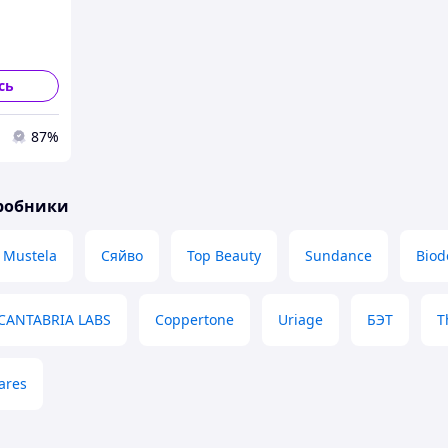
ітаміном
ipid
xidant
сь
87%
иробники
Mustela
Сяйво
Top Beauty
Sundance
Bio
CANTABRIA LABS
Coppertone
Uriage
БЭТ
T
ares