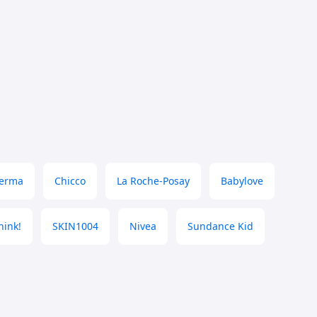
derma
Chicco
La Roche-Posay
Babylove
hink!
SKIN1004
Nivea
Sundance Kid