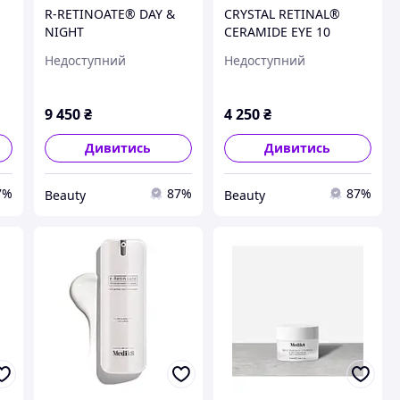
R-RETINOATE® DAY &
CRYSTAL RETINAL®
NIGHT
CERAMIDE EYE 10
Недоступний
Недоступний
9 450
₴
4 250
₴
Дивитись
Дивитись
7%
87%
87%
Beauty
Beauty