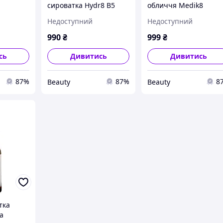
сироватка Hydr8 B5
обличчя Medik8
кислотою
Liquid Rehydration
Liquide Peptides, 8 мл
Недоступний
Недоступний
ntense
Serum Medik8, 8 мл
990
₴
999
₴
сь
Дивитись
Дивитись
87%
87%
8
Beauty
Beauty
тка
а