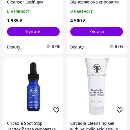
Cleanser Засіб для
Відновлююча сироватка
очищення шкіри обличчя
для обличчя та шиї 29 мл
В наявності
В наявності
з антиоксидантами 236
мл
1 935
₴
4 500
₴
Купити
Купити
87%
87%
Beauty
Beauty
Circadia Spot Stop
Circadia Cleansing Gel
Заспокійлива сироватка
with Salicylic Acid Гель з