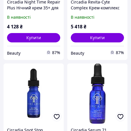
Circadia Night Time Repair
Circadia Revita-Cyte
Plus Нічний крем 35+ для
Complex Крем-комплекс
відновлення шкіри
для ревіталізації шкіри
В наявності
В наявності
обличчя 59 ml
обличчя 59 мл
4 128
₴
5 418
₴
Купити
Купити
87%
87%
Beauty
Beauty
Circadia Spot Stop
Circadia Serum 71