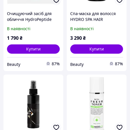
Очищуючий засіб для
Спа-маска для волосся
обличчя HydroPeptide
HYDRO SPA HAIR
Purifying Cleanser 200mL
TREATMENT 500ml
В наявності
В наявності
1 790
₴
3 290
₴
Купити
Купити
87%
87%
Beauty
Beauty