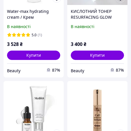
Water-max hydrating
КИСЛОТНИЙ ТОНЕР
cream / Крем
RESURFACING GLOW
інтенсивного зволоження
TONER
В наявності
В наявності
5.0
(1)
3 528
₴
3 400
₴
Купити
Купити
87%
87%
Beauty
Beauty