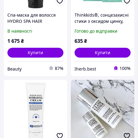
Спа-маска для волосся
Thinkkids®, сонцезахисні
HYDRO SPA HAIR
стики з оксидом цинку,
TREATMENT 250ml
SPF 30, без
В наявності
Готово до відправки
ароматизаторів, 18,4 г
1 675
₴
635
₴
Купити
Купити
87%
100%
Beauty
Iherb.best