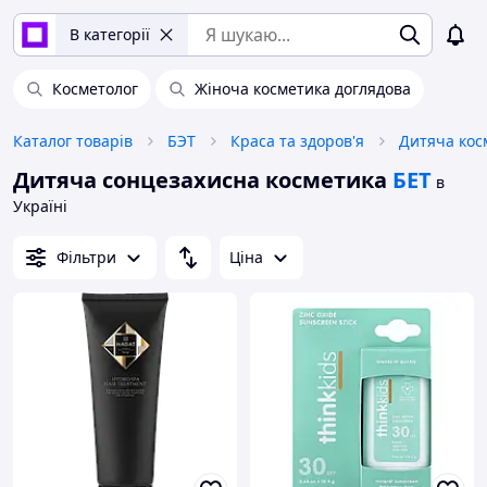
В категорії
Косметолог
Жіноча косметика доглядова
Каталог товарів
БЭТ
Краса та здоров'я
Дитяча кос
Дитяча сонцезахисна косметика
БЕТ
в
Україні
Фільтри
Ціна