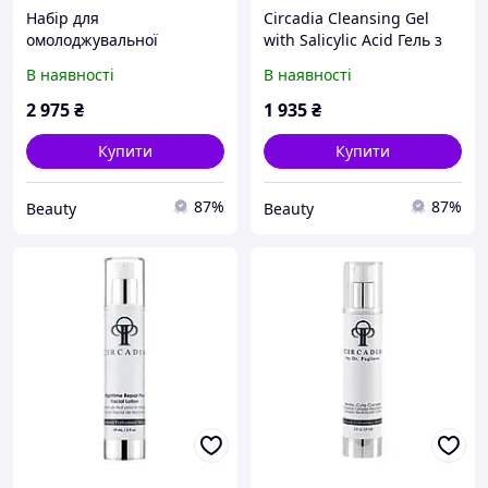
Набір для
Circadia Cleansing Gel
омолоджувальної
with Salicylic Acid Гель з
мезотерапії The iLLON
саліциловою кислотою
В наявності
В наявності
SKINJECTIONPRO PENTIDE
для очищення шкіри
KIT, 5 мл+37 г
обличчя 200 ml
2 975
₴
1 935
₴
Купити
Купити
87%
87%
Beauty
Beauty