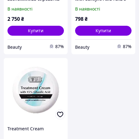
для проблемної шкіри
саліциловою кислотою
В наявності
В наявності
обличчя 29 мл
для очищення шкіри
обличчя 60 ml
2 750
₴
798
₴
Купити
Купити
87%
87%
Beauty
Beauty
Treatment Cream