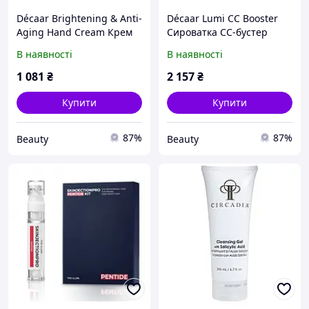
Décaar Brightening & Anti-
Décaar Lumi CC Booster
Aging Hand Cream Крем
Сироватка СС-бустер
для рук освітлювальний
В наявності
В наявності
та антивіковий
1 081
₴
2 157
₴
Купити
Купити
87%
87%
Beauty
Beauty