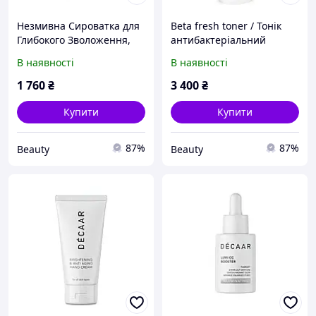
Незмивна Сироватка для
Beta fresh toner / Тонік
Глибокого Зволоження,
антибактеріальний
Відновлення та
«Бета»
В наявності
В наявності
Термозахисту Волосся
Hadat Hydro Miracle Hair
1 760
₴
3 400
₴
Serum (110 ml)
Купити
Купити
87%
87%
Beauty
Beauty