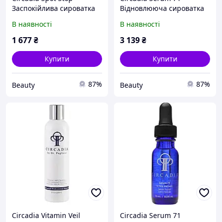
Заспокійлива сироватка
Відновлююча сироватка
для проблемної шкіри
для обличчя та шиї 15 мл
В наявності
В наявності
обличчя 15 мл
1 677
₴
3 139
₴
Купити
Купити
87%
87%
Beauty
Beauty
Circadia Vitamin Veil
Circadia Serum 71