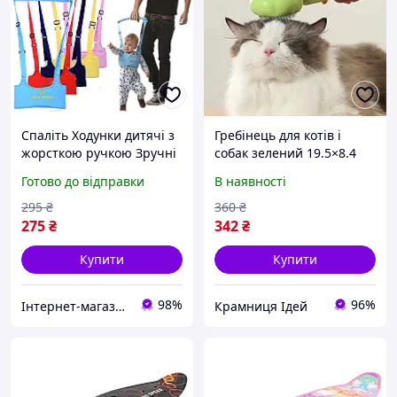
Спаліть Ходунки дитячі з
Гребінець для котів і
жорсткою ручкою Зручні
собак зелений 19.5×8.4
Вожки #2
см, щітка для вичісування
Готово до відправки
В наявності
шерсті та підшерстка з
ергономічною ручкою
295
₴
360
₴
для догляду
275
₴
342
₴
Купити
Купити
98%
96%
Інтернет-магазин Dayli Shop
Крамниця Ідей