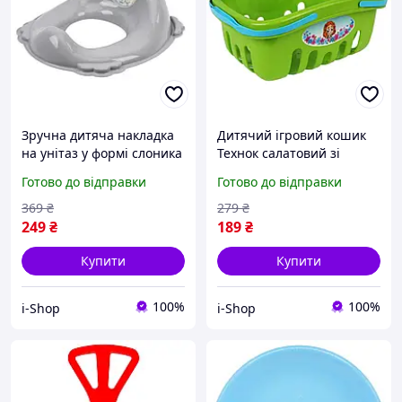
Зручна дитяча накладка
Дитячий ігровий кошик
на унітаз у формі слоника
Технок салатовий зі
з ручками сірого кольору
зручними ручками для
Готово до відправки
Готово до відправки
для комфортного
захопливої гри в магазин
привчання до горщика
продуктів
369
₴
279
₴
249
₴
189
₴
Купити
Купити
100%
100%
i-Shop
i-Shop