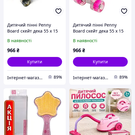
Дитячий пінні Penny
Дитячий пінні Penny
Board скейт дека 55 х 15
Board скейт дека 55 х 15
см із ручкою для
см із ручкою для
В наявності
В наявності
зручного перенесення,
зручного перенесення,
колеса зі світлом
колеса зі світлом
966
₴
966
₴
Купити
Купити
89%
89%
Інтернет-магазин "Маленький Гонщик"
Інтернет-магазин "Маленький Гонщик"