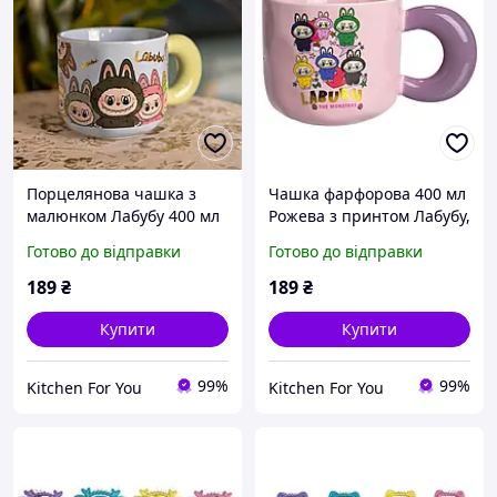
Порцелянова чашка з
Чашка фарфорова 400 мл
малюнком Лабубу 400 мл
Рожева з принтом Лабубу,
Синя зі зручною ручкою,
Дитяча кружка для
Готово до відправки
Готово до відправки
Дитяча кружка на
подарунка зі зручною
подарунок
ручкою
189
₴
189
₴
Купити
Купити
99%
99%
Kitchen For You
Kitchen For You