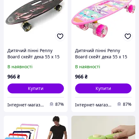
Дитячий пінні Penny
Дитячий пінні Penny
Board скейт дека 55 х 15
Board скейт дека 55 х 15
см із ручкою для
см із ручкою для
В наявності
В наявності
зручного перенесення,
зручного перенесення,
колеса зі світлом
колеса зі світлом
966
₴
966
₴
Купити
Купити
87%
87%
Інтернет-магазин "Sportcamp"
Інтернет-магазин "Sportcamp"