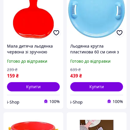
Мала дитяча льодянка
Льодянка кругла
червона зі зручною
пластикова 60 см синя з
ручкою для цікавого
ручками для дітей міцна
Готово до відправки
Готово до відправки
зимового спуску
та легка для катання
239
₴
639
₴
159
₴
439
₴
Купити
Купити
100%
100%
i-Shop
i-Shop