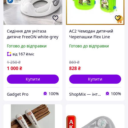
Сидіння для унітаза
AC2 Чемодан дитячий
дитяче FreeON white-grey
Черепашки Flex Line
з м'якою подушкою,
Ніндзя для хлопчиків з
Готово до відправки
Готово до відправки
високою спинкою та
ручкою та колесами
ручками, універсальна
зручний для подорожей
167
від
₴
/міс
накладка для туалету
DE
1 250
₴
869
₴
1 000
₴
828
₴
Купити
Купити
100%
100%
Gadget Pro
ShopMix — інтернет-магазин сумок та аксесуарів