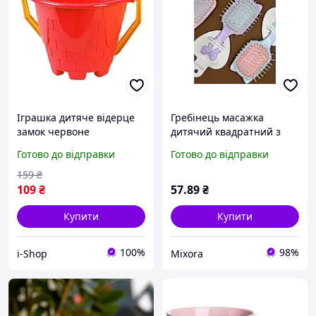
Іграшка дитяче відерце
Гребінець масажка
замок червоне
дитячий квадратний з
пластикове зі зручною
вушками і мякою ручкою,
Готово до відправки
Готово до відправки
ручкою для піску Технок з
в асортименті 3
формочкою
(13*7*5см) 210357 ТМ
159
₴
EСТЕТ
109
₴
57
.89
₴
Купити
Купити
100%
98%
i-Shop
Mixora