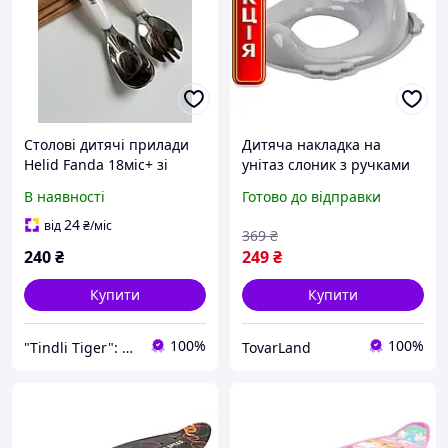
Столові дитячі прилади
Дитяча накладка на
Helid Fanda 18міс+ зі
унітаз слоник з ручками
зручною ручкою
сіра зручна для
В наявності
Готово до відправки
привчання дитини до
горщика
24
від
₴
/міс
369
₴
240
₴
249
₴
Купити
Купити
100%
100%
"Tindli Tiger": безпека малюка та зручність мами!
TovarLand