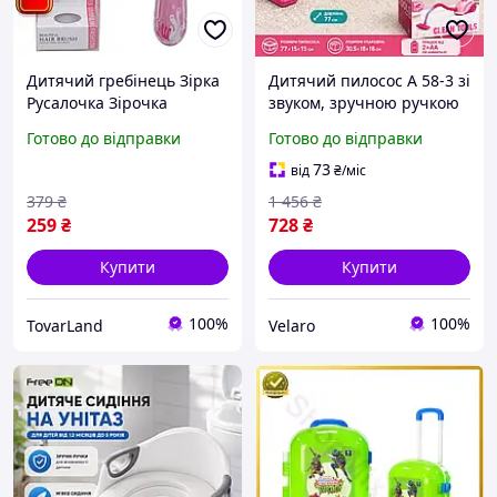
Дитячий гребінець Зірка
Дитячий пилосос A 58-3 зі
Русалочка Зірочка
звуком, зручною ручкою
бережно розплутує пасма
для перенесення та
Готово до відправки
Готово до відправки
не рве волосся зручна
реалістичним дизайном,
ручка
довжина 77 см | VELARO
73
від
₴
/міс
379
₴
1 456
₴
259
₴
728
₴
Купити
Купити
100%
100%
TovarLand
Velaro