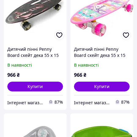
Дитячий пінні Penny
Дитячий пінні Penny
Board скейт дека 55 х 15
Board скейт дека 55 х 15
см із ручкою для
см із ручкою для
В наявності
В наявності
зручного перенесення,
зручного перенесення,
колеса зі світлом
колеса зі світлом
966
₴
966
₴
Купити
Купити
87%
87%
Інтернет магазин «Fullmarket»
Інтернет магазин «Fullmarket»