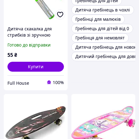
Гребінець для дітей
Дитяча гребінець в чохлі
Гребінці для малюків
Гребінець для дітей від 0
Дитяча скакалка для
стрибків зі зручною
Гребінця для немовлят
ручкою спортивна
Готово до відправки
Дитяча гребінець для новон
скакалка для фітнесу та
тренувань
55
₴
Дитячий гребінець для довго
Купити
100%
Full House