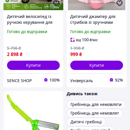
Дитячий велосипед із
Дитячий джампер для
ручкою керування для
стрибків зі зручними
батьків, дитячий
ручками, Стрибун для
Готово до відправки
Готово до відправки
транспорт для
малюків із міцною ПВХ-
прогулянок, дитячий
сферою та насосом
100
від
₴
/міс
велосипед зі зручним
5 796
₴
1 998
₴
сидінням
2 898
₴
999
₴
Купити
Купити
100%
92%
SENCE SHOP
Універсаль
Дивись також
Гребінець для немовляти
Гребінець для немовлят
Дитячі гребінці