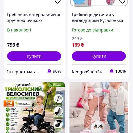
Гребінець натуральний зі
Гребінець дитячий у
зручною ручкою
вигляді зірки Русалонька
з комфортною ручкою без
В наявності
Готово до відправки
зусиль розплутує сплутані
коси
249
₴
793
₴
169
₴
Купити
Купити
90%
100%
Інтернет-магазин Щасливий Клуб
KengooShop24