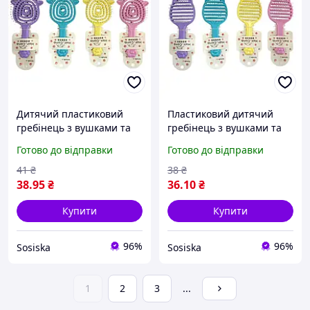
Дитячий пластиковий
Пластиковий дитячий
гребінець з вушками та
гребінець з вушками та
лапкою на ручці №722
лапкою на ручці №725
Готово до відправки
Готово до відправки
(16,5×8,5×2,5 см)
41
₴
38
₴
38
.95
₴
36
.10
₴
Купити
Купити
96%
96%
Sosiska
Sosiska
1
2
3
...