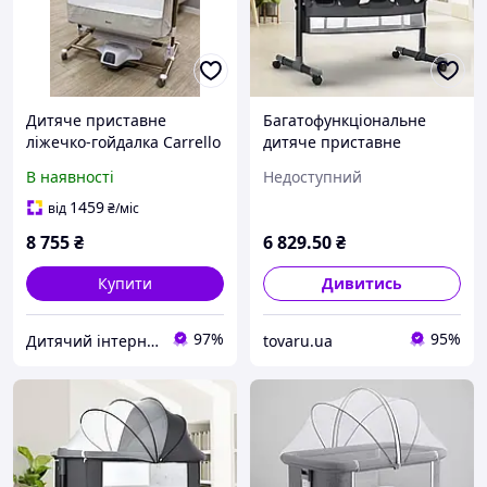
Дитяче приставне
Багатофункціональне
ліжечко-гойдалка Carrello
дитяче приставне
Bloom CRL-10304, Silk
ліжечко-гойдалка з
В наявності
Недоступний
Beige
пеленалним столиком
1459
від
₴
/міс
8 755
₴
6 829
.50
₴
Купити
Дивитись
97%
95%
Дитячий інтернет-магазин "Lolly Dolly"
tovaru.ua