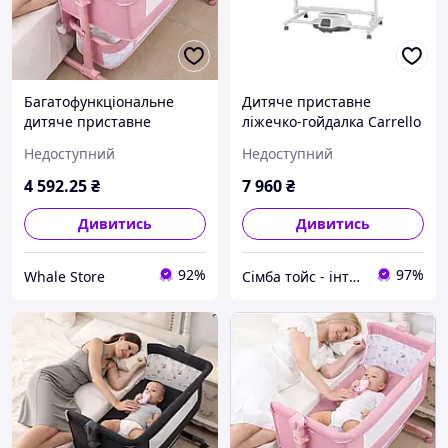
Багатофункціональне
Дитяче приставне
дитяче приставне
ліжечко-гойдалка Carrello
ліжечко-гойдалка з
Bloom CRL-10304 Anchor
Недоступний
Недоступний
пеленалним столиком
Grey Сіре
Рожевий
4 592
.25
₴
7 960
₴
Дивитись
Дивитись
92%
97%
Whale Store
Сімба тойс - інтернет магазин дитячих іграшок