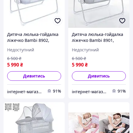
Дитяча люлька-гойдалка
Дитяча люлька-гойдалка
ліжечко Bambi 8902,
ліжечко Bambi 8901,
приставна, льон, світло-
приставна, льон, сірий
Недоступний
Недоступний
сірий
6 500
₴
6 500
₴
5 990
₴
5 990
₴
Дивитись
Дивитись
91%
91%
інтернет-магазин товарів для дітей та всієї родини LITTLE STAR
інтернет-магазин товарів для дітей та всієї родини LITTLE STAR