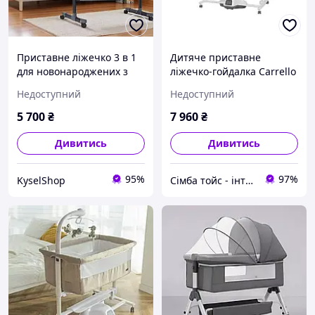
Приставне ліжечко 3 в 1
Дитяче приставне
для новонароджених з
ліжечко-гойдалка Carrello
гойдалкою, пеленальним
Bloom CRL-10304 Cream
Недоступний
Недоступний
столиком і москітною
Beige Бежеве
сіткою, колесики, сірий
5 700
₴
7 960
₴
колір
Дивитись
Дивитись
95%
97%
KyselShop
Сімба тойс - інтернет магазин дитячих іграшок