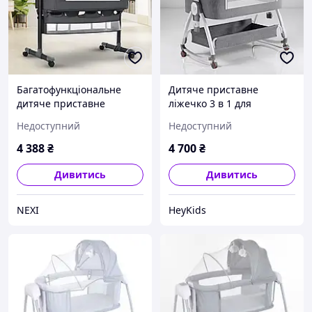
Багатофункціональне
Дитяче приставне
дитяче приставне
ліжечко 3 в 1 для
ліжечко-гойдалка з
немовлят з матрацом,
Недоступний
Недоступний
пеленалним столиком
ліжко-манеж та люлька-
гойдалка на колесах з
4 388
₴
4 700
₴
маятником для
новонароджених
Дивитись
Дивитись
NEXI
HeyKids