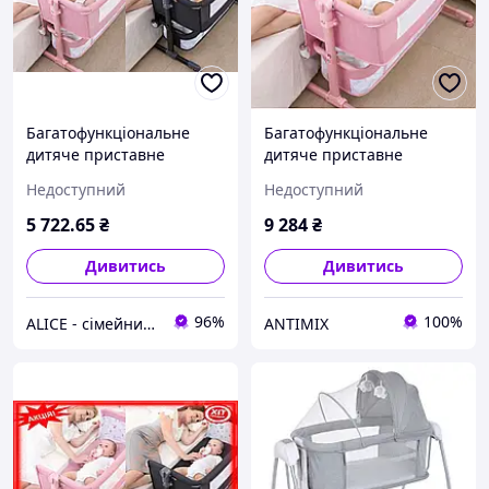
Багатофункціональне
Багатофункціональне
дитяче приставне
дитяче приставне
ліжечко-гойдалка з
ліжечко-гойдалка з
Недоступний
Недоступний
пеленалним столиком
сповивальним столиком
для новонароджених
5 722
.65
₴
9 284
₴
рожева
Дивитись
Дивитись
96%
100%
ALICE - сімейний Інтернет-магазин, товари для всієї родини
ANTIMIX