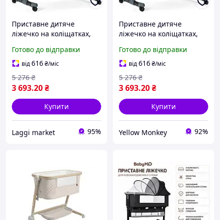
Приставне дитяче
Приставне дитяче
ліжечко на коліщатках,
ліжечко на коліщатках,
100х80х60см, Сірий /
100х80х60см, Сірий /
Готово до відправки
Готово до відправки
Ліжко-колиска з
Ліжко-колиска з
москітною сіткою /
москітною сіткою /
616
616
від
₴
/міс
від
₴
/міс
Люлька-гойдалка для
Люлька-гойдалка для
5 276
₴
5 276
₴
немовлят
немовлят
3 693
.20
₴
3 693
.20
₴
Купити
Купити
95%
92%
Laggi market
Yellow Monkey