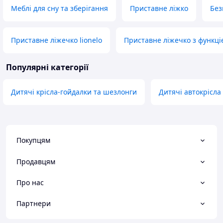
Меблі для сну та зберігання
Приставне ліжко
Без
Приставне ліжечко lionelo
Приставне ліжечко з функці
Популярні категорії
Дитячі крісла-гойдалки та шезлонги
Дитячі автокрісла
Покупцям
Продавцям
Про нас
Партнери