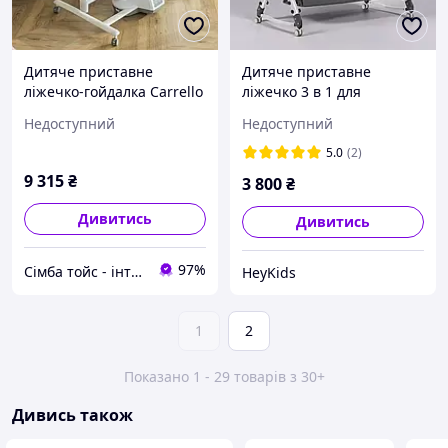
Дитяче приставне
Дитяче приставне
ліжечко-гойдалка Carrello
ліжечко 3 в 1 для
Bloom Harmonia Beige
немовлят з матрацом,
Недоступний
Недоступний
CRL-10304
ліжко-манеж та люлька-
гойдалка на колесах з
5.0
(2)
маятником для
9 315
₴
3 800
₴
новонароджених
Дивитись
Дивитись
97%
Сімба тойс - інтернет магазин дитячих іграшок
HeyKids
1
2
Показано 1 - 29 товарів з 30+
Дивись також