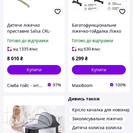
Дитяче ліжечко
Багатофункціональне
приставне Salsa CRL-
ліжечко-гойдалка Ліжко
16507 Cremio Beige
приставне з гойдалками
Готово до відправки
Готово до відправки
CARRELLO
Дитяче ліжечко люлька
1335
630
від
₴
/міс
від
₴
/міс
8 010
₴
6 299
₴
Купити
Купити
97%
100%
Сімба тойс - інтернет магазин дитячих іграшок
MaxiBoom
Дивись також
Крісло качалка для новонар
Заколисувальне ліжечко
Дитяча колиска колиска