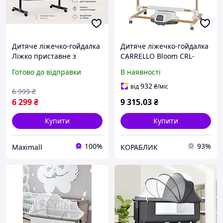
Дитяче ліжечко-гойдалка
Дитяче ліжечко-гойдалка
Ліжко приставне з
CARRELLO Bloom CRL-
гойдалками Дитяче
10304 3в1 приставне
Готово до відправки
В наявності
ліжечко люлька
ліжечко з електронним
заколисуванням, датчик
932
від
₴
/міс
6 999
₴
плачу, 7 режимів +
6 299
₴
9 315
.03
₴
Купити
Купити
100%
93%
Maximall
КОРАБЛИК