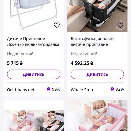
Дитяче Приставне
Багатофункціональне
Ліжечко люлька-гойдалка
дитяче приставне
з москітною сіткою 3в1 з
ліжечко-гойдалка з
Недоступний
Недоступний
таймером та музикою
пеленалним столиком
(8902)
Чорна
5 715
₴
4 592
.25
₴
Дивитись
Дивитись
99%
92%
Gold-baby.net
Whale Store