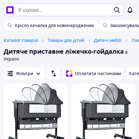
Крісло качалка для новонароджених
Заколисуваль
Каталог товарів
Товари для дітей
Дитячі меблі
Ліж
Дитяче приставне ліжечко-гойдалка
в
Україні
Фільтри
Оплатити частинами
Кате