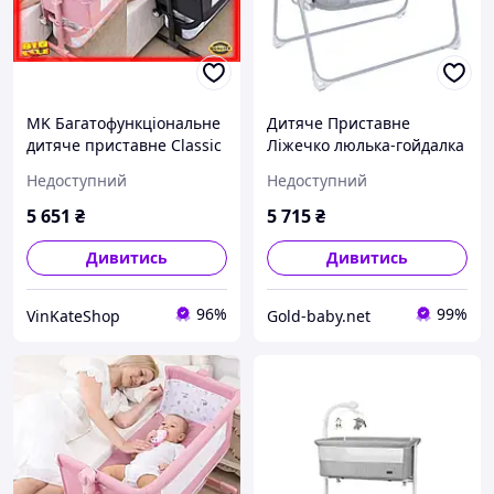
MK Багатофункціональне
Дитяче Приставне
дитяче приставне Classic
Ліжечко люлька-гойдалка
Line ліжечко-гойдалка з
з москітною сіткою 3в1 з
Недоступний
Недоступний
пеленалним столиком
таймером та музикою
PAP10\W
(8901)
5 651
₴
5 715
₴
Дивитись
Дивитись
96%
99%
VinKateShop
Gold-baby.net