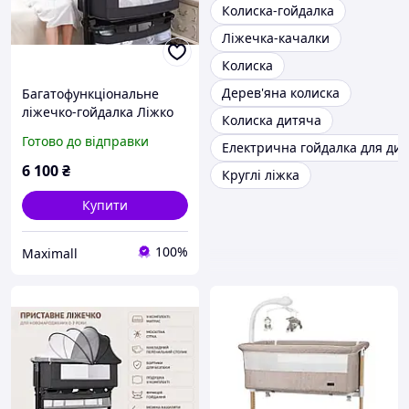
Колиска-гойдалка
Ліжечка-качалки
Колиска
Дерев'яна колиска
Багатофункціональне
ліжечко-гойдалка Ліжко
Колиска дитяча
приставне з гойдалками
Готово до відправки
Електрична гойдалка для дит
Дитяче ліжечко люлька
6 100
₴
Круглі ліжка
Купити
100%
Maximall