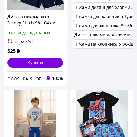
Піжами дитячі для хлопчиків
Піжамка для хлопчиків Туре
Дитяча піжама літо
Disney Stitch 98-104 см
Піжама для хлопчика 80-86
для хлопчиків
Готово до відправки
Дитячі піжами для хлопчиків
52
від
₴
/міс
Піжама на хлопчика 5 років
525
₴
Купити
100%
OGOSHKA_SHOP