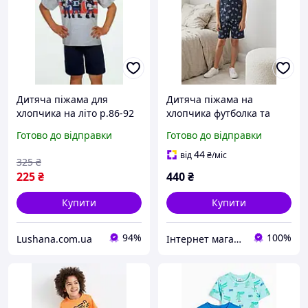
Дитяча піжама для
Дитяча піжама на
хлопчика на літо р.86-92
хлопчика футболка та
шорти 110-116 см (4-6Y)
Готово до відправки
Готово до відправки
44
від
₴
/міс
325
₴
225
₴
440
₴
Купити
Купити
94%
100%
Lushana.com.ua
Інтернет магазин "Дітки"