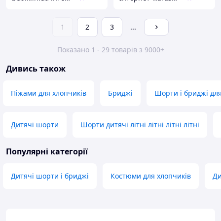
1
2
3
...
Показано 1 - 29 товарів з 9000+
Дивись також
Піжами для хлопчиків
Бриджі
Шорти і бриджі для
Дитячі шорти
Шорти дитячі літні літні літні літні
Популярні категорії
Дитячі шорти і бриджі
Костюми для хлопчиків
Ди