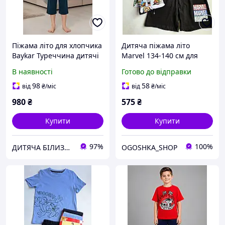
Піжама літо для хлопчика
Дитяча піжама літо
Baykar Туреччина дитячі
Marvel 134-140 см для
бавовна бриджі футболка
хлопчиків
В наявності
Готово до відправки
арт 9671-107 Синій
98
58
від
₴
/міс
від
₴
/міс
980
₴
575
₴
Купити
Купити
97%
100%
ДИТЯЧА БІЛИЗНА БАЙКАР
OGOSHKA_SHOP