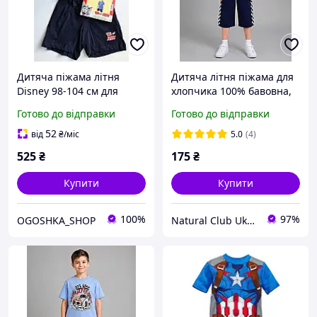
Дитяча піжама літня
Дитяча літня піжама для
Disney 98-104 см для
хлопчика 100% бавовна,
хлопчиків
street power
Готово до відправки
Готово до відправки
52
від
₴
/міс
5.0
(4)
525
₴
175
₴
Купити
Купити
100%
97%
OGOSHKA_SHOP
Natural Club Ukraine