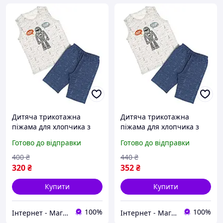
Дитяча трикотажна
Дитяча трикотажна
піжама для хлопчика з
піжама для хлопчика з
Роботами (майка+шорти),
Роботами (майка+шорти),
Готово до відправки
Готово до відправки
98-104см, 2-3 роки,
110-116см, 4-5 років,
Donella
Donella, Туреччина
400
₴
440
₴
320
₴
352
₴
Купити
Купити
100%
100%
Інтернет - Магазин "Луняшка"
Інтернет - Магазин "Луняшка"