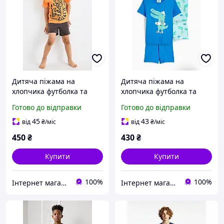
Дитяча піжама на
Дитяча піжама на
хлопчика футболка та
хлопчика футболка та
шорти 104 см (4Y)
шорти 98 см (3Y)
Готово до відправки
Готово до відправки
45
43
від
₴
/міс
від
₴
/міс
450
₴
430
₴
Купити
Купити
100%
100%
Інтернет магазин "Дітки"
Інтернет магазин "Дітки"