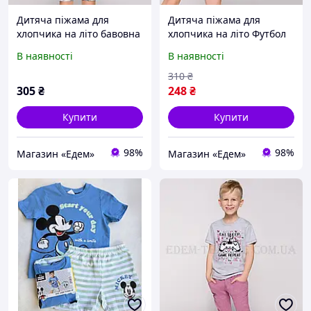
Дитяча піжама для
Дитяча піжама для
хлопчика на літо бавовна
хлопчика на літо Футбол
Damian, Зріст 104
Franek, Зріст 104
В наявності
В наявності
310
₴
305
₴
248
₴
Купити
Купити
98%
98%
Магазин «Едем»
Магазин «Едем»