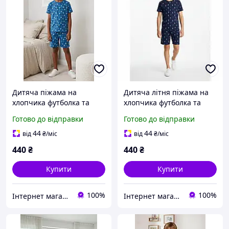
Дитяча піжама на
Дитяча літня піжама на
хлопчика футболка та
хлопчика футболка та
шорти Pepperts 134-140
шорти Pepperts
Готово до відправки
Готово до відправки
см (8-10Y)
44
44
від
₴
/міс
від
₴
/міс
440
₴
440
₴
Купити
Купити
100%
100%
Інтернет магазин "Дітки"
Інтернет магазин "Дітки"