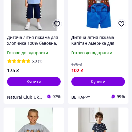
Дитяча літня піжама для
Дитяча літня піжама
хлопчика 100% бавовна,
Капітан Америка для
street power
хлопчика р.130 Костюм
Готово до відправки
Готово до відправки
для сну супергероя
5.0
(1)
170
₴
175
₴
102
₴
Купити
Купити
97%
99%
Natural Club Ukraine
BE HAPPY