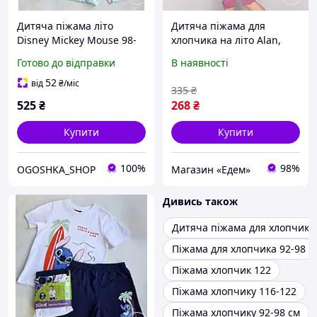
Дитяча піжама літо
Дитяча піжама для
Disney Mickey Mouse 98-
хлопчика на літо Alan,
104 см для хлопчиків
зріст 104
Готово до відправки
В наявності
52
від
₴
/міс
335
₴
525
₴
268
₴
Купити
Купити
100%
98%
OGOSHKA_SHOP
Магазин «Едем»
Дивись також
Дитяча піжама для хлопчика
Піжама для хлопчика 92-98
Піжама хлопчик 122
Піжама хлопчику 116-122
Піжама хлопчику 92-98 см