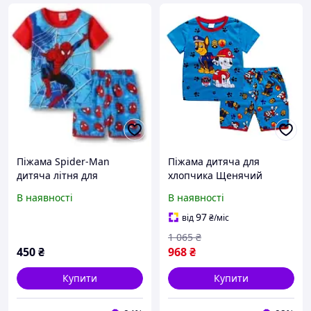
Піжама Spider-Man
Піжама дитяча для
дитяча літня для
хлопчика Щенячий
хлопчика Marvel футболка
патруль - Paw Patrol
В наявності
В наявності
та шорти Людина Павук
(Синій 100см)
домашній комплект 100
97
від
₴
/міс
см
1 065
₴
450
₴
968
₴
Купити
Купити