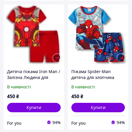
Дитяча піжама Iron Man /
Піжама Spider-Man
Залізна Людина для
дитяча для хлопчика
хлопчика літній комплект
літня Marvel Людина
В наявності
В наявності
футболка та шорти 100 см
Павук футболка та шорти
домашній костюм 100 см
450
₴
450
₴
Купити
Купити
94%
94%
For you
For you