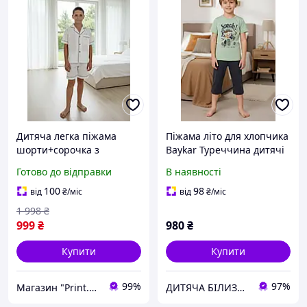
Дитяча легка піжама
Піжама літо для хлопчика
шорти+сорочка з
Baykar Туреччина дитячі
коротким рукавом,
бавовна бриджі футболка
Готово до відправки
В наявності
бавовняна піжама для
арт 9671-499 М'ятний
хлопчика, дитяча піжама
100
98
від
₴
/міс
від
₴
/міс
весна-літо.
1 998
₴
999
₴
980
₴
Купити
Купити
99%
97%
Магазин "Print.Ai"
ДИТЯЧА БІЛИЗНА БАЙКАР