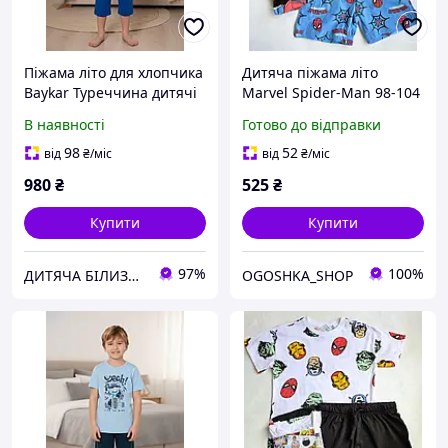
Піжама літо для хлопчика
Дитяча піжама літо
Baykar Туреччина дитячі
Marvel Spider-Man 98-104
бавовна бриджі футболка
см для хлопчиків
В наявності
Готово до відправки
арт 9671-167 Сірий
98
52
від
₴
/міс
від
₴
/міс
980
₴
525
₴
Купити
Купити
97%
100%
ДИТЯЧА БІЛИЗНА БАЙКАР
OGOSHKA_SHOP