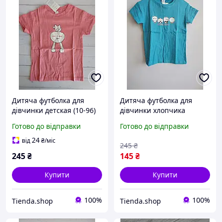
Дитяча футболка для
Дитяча футболка для
дівчинки детская (10-96)
дівчинки хлопчика
рожевий 6-7 років
детская (10-95) 7-8 років
Готово до відправки
Готово до відправки
блакитний
24
від
₴
/міс
245
₴
245
₴
145
₴
Купити
Купити
100%
100%
Tienda.shop
Tienda.shop