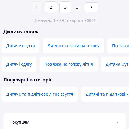
1
2
3
...
Показано 1 - 29 товарів з 9000+
Дивись також
Дитяче взуття
Дитячі пов'язки на голову
Пов'язки
Дитячі одягу
Пов'язка на голову літня
Дитяча фут
Популярні категорії
Дитяче та підліткове літнє взуття
Дитячі та підліткові 
Покупцям