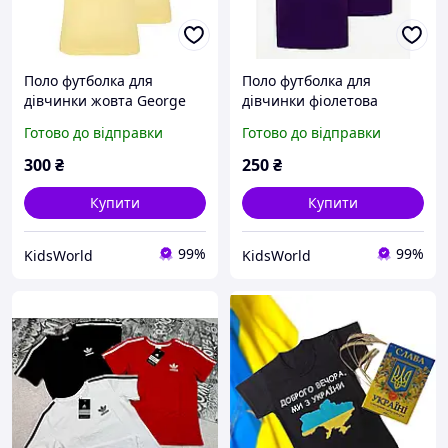
Поло футболка для
Поло футболка для
дівчинки жовта George
дівчинки фіолетова
розмір 110-116
George розмір 134-140
Готово до відправки
Готово до відправки
300
₴
250
₴
Купити
Купити
99%
99%
KidsWorld
KidsWorld