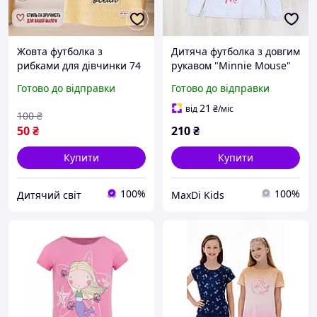
Жовта футболка з
Дитяча футболка з довгим
рибками для дівчинки 74
рукавом "Minnie Mouse"
см дитяча жовта
для дівчинки
Готово до відправки
Готово до відправки
футболка на літо бавовна
21
від
₴
/міс
100
₴
50
₴
210
₴
Купити
Купити
100%
100%
Дитячий світ
MaxDi Kids