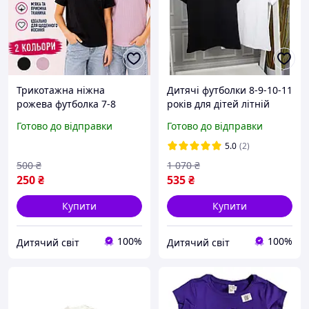
Трикотажна ніжна
Дитячі футболки 8-9-10-11
рожева футболка 7-8
років для дітей літній
років пудра на дівчинку,
хлопчику дівчинці
Готово до відправки
Готово до відправки
дитячі однотонні ошатні
спортивна базова
футболки для школи
футболка на дитину
5.0
(2)
500
₴
1 070
₴
250
₴
535
₴
Купити
Купити
100%
100%
Дитячий світ
Дитячий світ