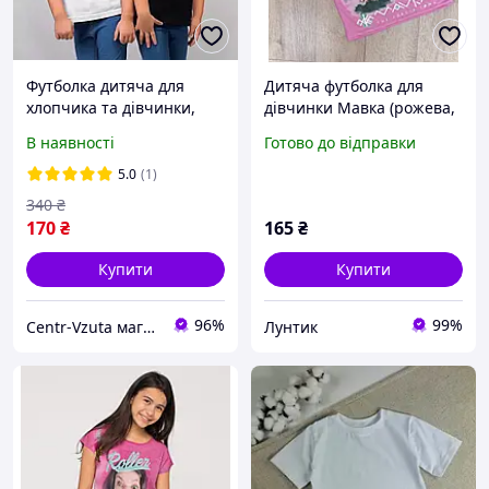
Футболка дитяча для
Дитяча футболка для
хлопчика та дівчинки,
дівчинки Мавка (рожева,
"Доброго вечора, ми з
100% бавовна), розміри
В наявності
Готово до відправки
України!"
104-110 (зріст 104, 110, )
5.0
(1)
340
₴
170
₴
165
₴
Купити
Купити
96%
99%
Centr-Vzuta магазин взуття, одягу і товарів для дому
Лунтик