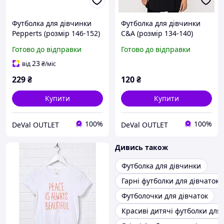
Футболка для дівчинки
Футболка для дівчинки
Pepperts (розмір 146-152)
C&A (розмір 134-140)
синя
рожева
Готово до відправки
Готово до відправки
23
від
₴
/міс
229
₴
120
₴
Купити
Купити
100%
100%
DeVal OUTLET
DeVal OUTLET
Дивись також
Футболка для дівчинки
Гарні футболки для дівчаток
Футболочки для дівчаток
Красиві дитячі футболки для 