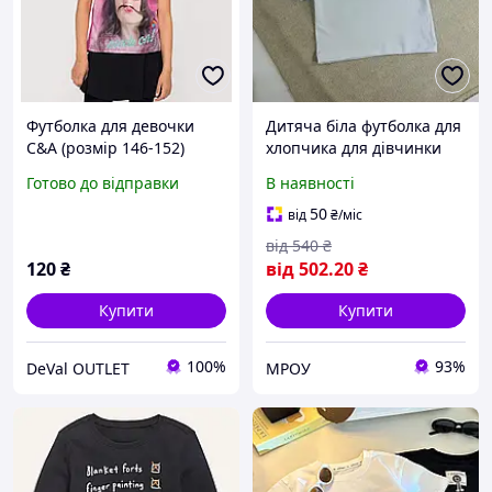
Футболка для девочки
Дитяча біла футболка для
C&A (розмір 146-152)
хлопчика для дівчинки
рожева
оверсайз гурт та роздріб
Готово до відправки
В наявності
50
від
₴
/міс
від
540
₴
120
₴
від
502
.20
₴
Купити
Купити
100%
93%
DeVal OUTLET
МРОУ