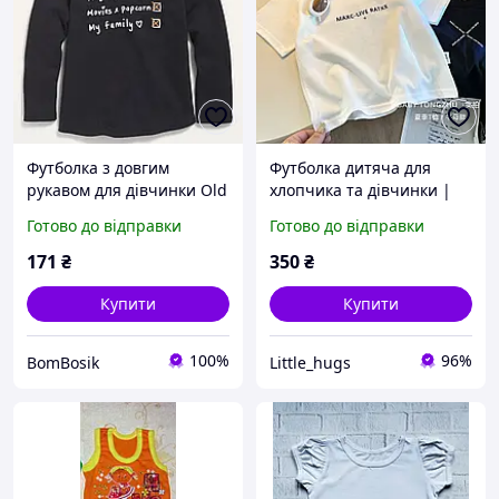
Футболка з довгим
Футболка дитяча для
рукавом для дівчинки Old
хлопчика та дівчинки |
Navy, 12-18м (74-79см)
бавовняна з принтом |
Готово до відправки
Готово до відправки
літня біла чорна
171
₴
350
₴
Купити
Купити
100%
96%
BomBosik
Little_hugs