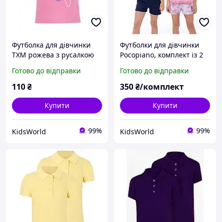
Футболка для дівчинки
Футболки для дівчинки
TXM рожева з русалкою
Pocopiano, комплект із 2
розмір 80
шт.: синя + помаранчева
Готово до відправки
Готово до відправки
тай дай; розмір 128
110
₴
350
₴/комплект
Купити
Купити
99%
99%
KidsWorld
KidsWorld