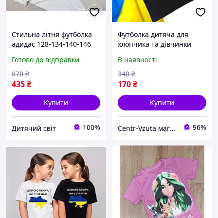
Стильна літня футболка
Футболка дитяча для
адидас 128-134-140-146
хлопчика та дівчинки
см бавовна для дітей
Доброго вечора, ми з
Готово до відправки
В наявності
хлопчиків дитяча
України!
червона футболка adidas
870
₴
340
₴
435
₴
170
₴
Купити
Купити
100%
96%
Дитячий світ
Centr-Vzuta магазин взуття, одягу і товарів для дому