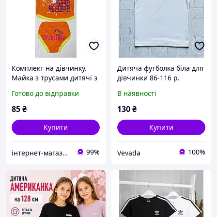
Комплект на дівчинку.
Дитяча футболка біла для
Майка з трусами дитячі з
дівчинки 86-116 р.
малюнком 24 розмір (74-
Готово до відправки
В наявності
80)
85
₴
130
₴
Купити
Купити
99%
100%
інтернет-магазин "Amina Style"
Vevada