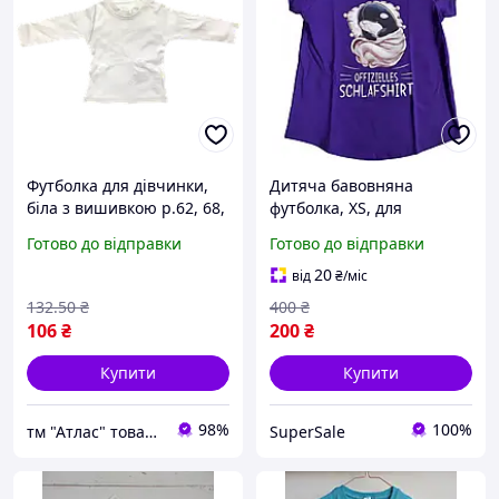
Футболка для дівчинки,
Дитяча бавовняна
біла з вишивкою р.62, 68,
футболка, XS, для
74 Kids 01339
дівчинки
Готово до відправки
Готово до відправки
20
від
₴
/міс
132
.50
₴
400
₴
106
₴
200
₴
Купити
Купити
98%
100%
тм "Атлас" товари від виробника
SuperSale