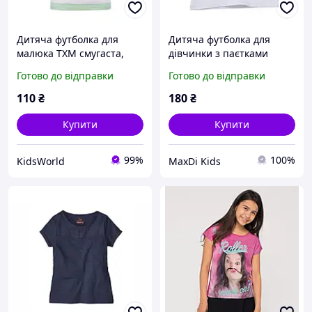
Дитяча футболка для
Дитяча футболка для
малюка TXM смугаста,
дівчинки з паєтками
розміри 74, 80
"Єдиноріг" розмір 90
Готово до відправки
Готово до відправки
110
₴
180
₴
Купити
Купити
99%
100%
KidsWorld
MaxDi Kids