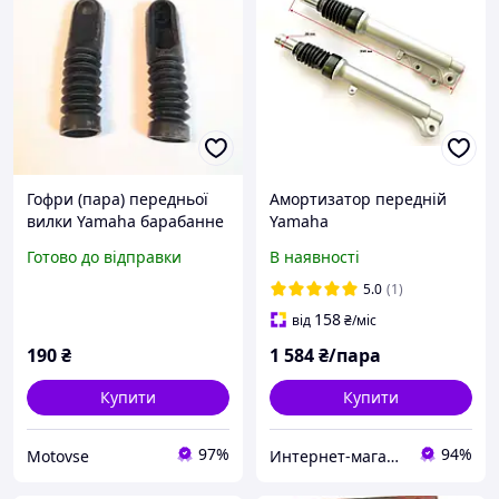
Гофри (пара) передньої
Амортизатор передній
вилки Yamaha барабанне
Yamaha
гальмо Ямаха
Jog50/90/Aprio/Axis, пара,
Готово до відправки
В наявності
під дискове гальмо
5.0
(1)
158
від
₴
/міс
190
₴
1 584
₴/пара
Купити
Купити
97%
94%
Motovse
Интернет-магазин "MotoMSU"