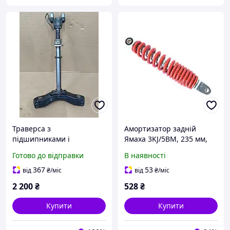
Траверса з
Амортизатор задній
підшипниками і
Ямаха 3KJ/5BM, 235 мм,
кріпленням руля скутера
Китай.
Готово до відправки
В наявності
Yamaha X-Max 125 original
367
53
від
₴
/міс
від
₴
/міс
2 200
₴
528
₴
Купити
Купити