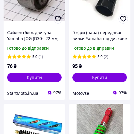
Сайлентблок двигуна
Гофри (пара) передньої
Yamaha JOG (D30-L22 мм,
вилки Yamaha під дискове
всередині квадрат 10 мм)
гальмо Ямаха
Готово до відправки
Готово до відправки
1 шт.
5.0
(1)
5.0
(2)
76
₴
95
₴
Купити
Купити
97%
97%
StartMoto.in.ua
Motovse