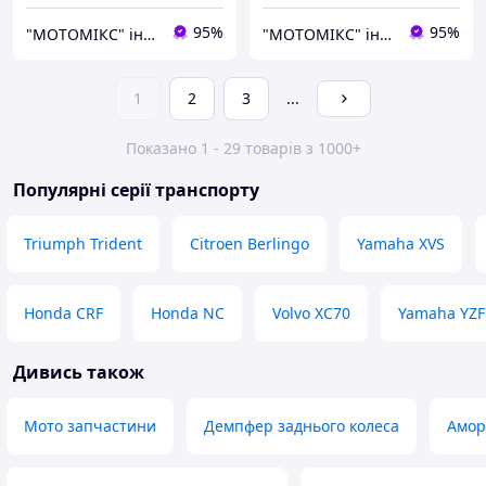
95%
95%
"МОТОМІКС" інтернет-магазин
"МОТОМІКС" інтернет-магазин
1
2
3
...
Показано 1 - 29 товарів з 1000+
Популярні серії транспорту
Triumph Trident
Citroen Berlingo
Yamaha XVS
Honda CRF
Honda NC
Volvo XC70
Yamaha YZF
Дивись також
Мото запчастини
Демпфер заднього колеса
Амор