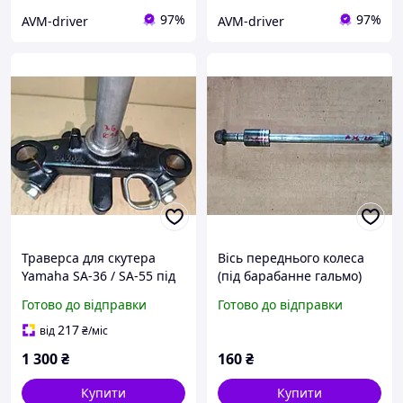
97%
97%
AVM-driver
AVM-driver
Траверса для скутера
Вісь переднього колеса
Yamaha SA-36 / SA-55 під
(під барабанне гальмо)
барабанне гальмо
скутера Yamaha JOG SA-36
Готово до відправки
Готово до відправки
(тормоз)
/ SA-55 original
217
від
₴
/міс
1 300
₴
160
₴
Купити
Купити