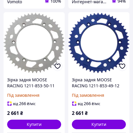
100%
94%
Vomoto
Интернет-магазин "MotoMSU"
Зірка задня MOOSE
Зірка задня MOOSE
RACING 1211-853-50-11
RACING 1211-853-49-12
(1319421)
(1319430)
Під замовлення
Під замовлення
266
266
від
₴
/міс
від
₴
/міс
2 661
₴
2 661
₴
Купити
Купити