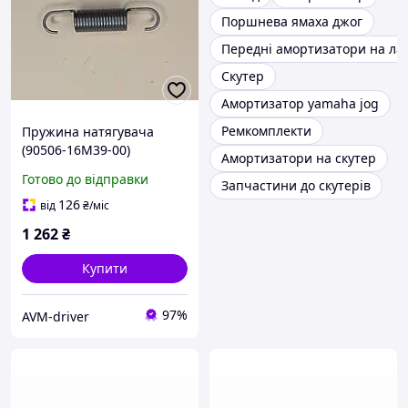
Поршнева ямаха джог
Передні амортизатори на ла
Скутер
Амортизатор yamaha jog
Ремкомплекти
Пружина натягувача
(90506-16M39-00)
Амортизатори на скутер
(1153428)
Готово до відправки
Запчастини до скутерів
126
від
₴
/міс
1 262
₴
Купити
97%
AVM-driver