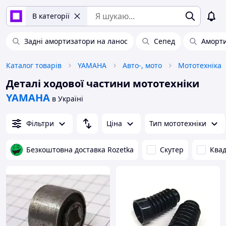
В категорії
Задні амортизатори на ланос
Сепед
Аморт
Каталог товарів
YAMAHA
Авто-, мото
Мототехніка
Деталі ходової частини мототехніки
YAMAHA
в Україні
Фільтри
Ціна
Тип мототехніки
Безкоштовна доставка Rozetka
Скутер
Ква