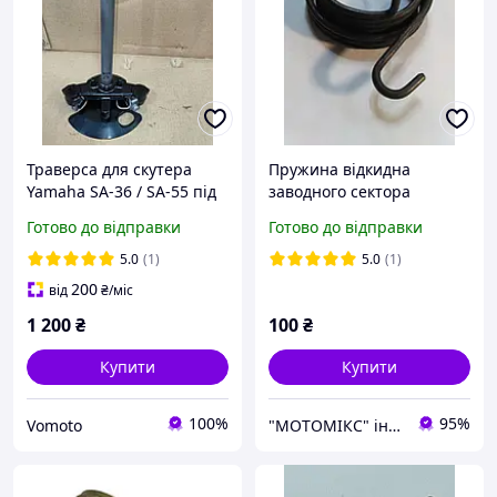
Траверса для скутера
Пружина відкидна
Yamaha SA-36 / SA-55 під
заводного сектора
барабанне гальмо
(кикстартера) Yamaha JOG
Готово до відправки
Готово до відправки
(тормоз) original
50/Artistik/Aprio/Axis
50/Vino 3KJ
5.0
(1)
5.0
(1)
200
від
₴
/міс
1 200
₴
100
₴
Купити
Купити
100%
95%
Vomoto
"МОТОМІКС" інтернет-магазин