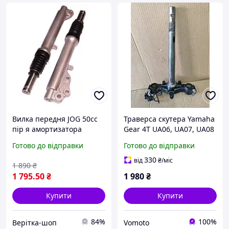
Вилка передня JOG 50cc
Траверса скутера Yamaha
пір я амортизатора
Gear 4Т UA06, UA07, UA08
комплект 2 шт для
original
Готово до відправки
Готово до відправки
ремонту ходової
330
від
₴
/міс
1 890
₴
1 795
.50
₴
1 980
₴
Купити
Купити
84%
100%
Верітка-шоп
Vomoto