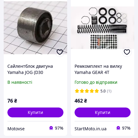
Сайлентблок двигуна
Ремкомплект на вилку
Yamaha JOG (D30
Yamaha GEAR 4T
мм*L22мм)
"MotoTech" Taiwan
В наявності
Готово до відправки
5.0
(1)
76
₴
462
₴
Купити
Купити
97%
97%
Motovse
StartMoto.in.ua