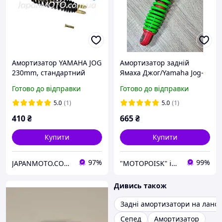
Амортизатор YAMAHA JOG
Амортизатор задній
230mm, стандартний
Ямаха Джог/Yamaha Jog-
(чорний) LIPAI
50, 265 мм
Готово до відправки
Готово до відправки
5.0
(1)
5.0
(1)
410
₴
665
₴
Купити
Купити
97%
99%
JAPANMOTO.COM.UA - мотозапчасти & мотоцикли
"MOTOPOISK" інтернет-магазин мотозапчастин та аксесуарів
Дивись також
Задні амортизатори на ланос
Сепед
Амортизатор