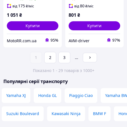
175
80
від
₴
/міс
від
₴
/міс
1 051
₴
801
₴
Купити
Купити
95%
97%
MotoRR.com.ua
AVM-driver
1
2
3
...
Показано 1 - 29 товарів з 1000+
Популярні серії транспорту
Yamaha XJ
Honda GL
Piaggio Ciao
Yamaha B
Suzuki Boulevard
Kawasaki Ninja
BMW F
Hon