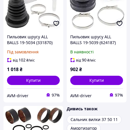
Пильовик шрусу ALL
Пильовик шрусу ALL
BALLS 19-5034 (331870)
BALLS 19-5039 (624187)
Під замовлення
В наявності
102
90
від
₴
/міс
від
₴
/міс
1 018
₴
902
₴
Купити
Купити
97%
97%
AVM-driver
AVM-driver
Дивись також
Сальник вилки 37 50 11
Амортизатор