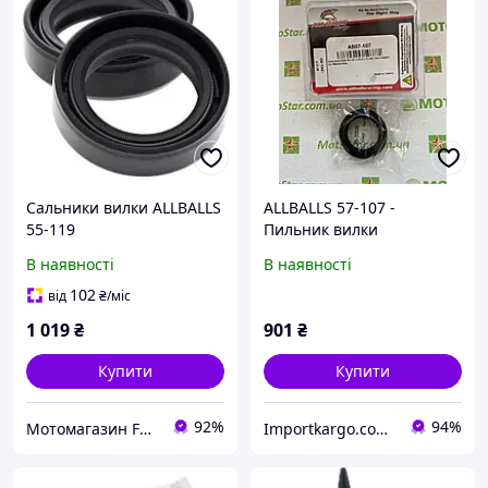
Сальники вилки ALLBALLS
ALLBALLS 57-107 -
55-119
Пильник вилки
(41х53,5х12мм)
В наявності
В наявності
102
від
₴
/міс
1 019
₴
901
₴
Купити
Купити
92%
94%
Мотомагазин FREERIDER
Importkargo.сom.ua