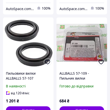
100%
100%
AutoSpace.com.ua
AutoSpace.com.ua
Пильовики вилки
ALLBALLS 57-109 -
ALLBALLS 57-107
Пильник вилки
37х50,5х12,5
В наявності
Готово до відправки
120
від
₴
/міс
1 201
₴
684
₴