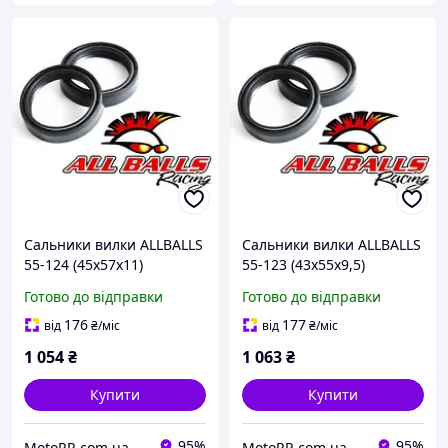
Сальники вилки ALLBALLS
Сальники вилки ALLBALLS
55-124 (45x57x11)
55-123 (43х55х9,5)
Готово до відправки
Готово до відправки
176
177
від
₴
/міс
від
₴
/міс
1 054
₴
1 063
₴
Купити
Купити
95%
95%
MotoRR.com.ua
MotoRR.com.ua