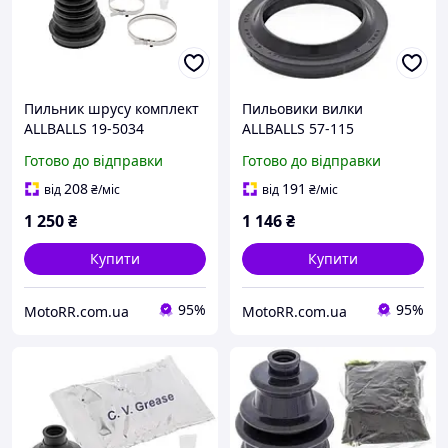
Пильник шрусу комплект
Пильовики вилки
ALLBALLS 19-5034
ALLBALLS 57-115
(41х54,4х12,5)
Готово до відправки
Готово до відправки
208
191
від
₴
/міс
від
₴
/міс
1 250
₴
1 146
₴
Купити
Купити
95%
95%
MotoRR.com.ua
MotoRR.com.ua