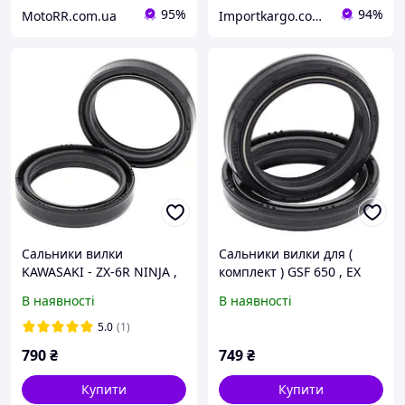
95%
94%
MotoRR.com.ua
Importkargo.сom.ua
Сальники вилки
Сальники вилки для (
KAWASAKI - ZX-6R NINJA ,
комплект ) GSF 650 , EX
ZX-9R NINJA | SUZUKI -
650 Ninja , GPZ 900 R , KLE
В наявності
В наявності
INTRUDER , GSX 1400 |
500 , GSX-R 1100 , FZS 600
HONDA - BAJA | YAMAHA -
Fazer , MT-09 , R1 , R6 ,
5.0
(1)
TT 600 , Drag Star
Baja
790
₴
749
₴
Купити
Купити