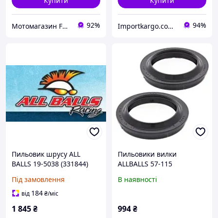
Купити
Купити
92%
94%
Мотомагазин FREERIDER
Importkargo.сom.ua
Пильовик шрусу ALL
Пильовики вилки
BALLS 19-5038 (331844)
ALLBALLS 57-115
(41х54,4х12,5)
Під замовлення
В наявності
184
від
₴
/міс
1 845
₴
994
₴