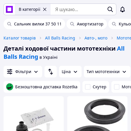
В категорії
Сальник вилки 37 50 11
Амортизатор
Кульо
Каталог товарів
All Balls Racing
Авто-, мото
Мототе
Деталі ходової частини мототехніки
All
Balls Racing
в Україні
Фільтри
Ціна
Тип мототехніки
Безкоштовна доставка Rozetka
Скутер
Мот