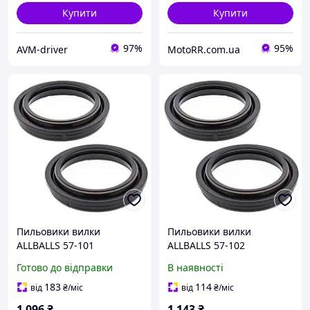
Купити
Купити
97%
95%
AVM-driver
MotoRR.com.ua
Пильовики вилки
Пильовики вилки
ALLBALLS 57-101
ALLBALLS 57-102
(45x57,5x13,3)
Готово до відправки
В наявності
183
114
від
₴
/міс
від
₴
/міс
1 096
₴
1 143
₴