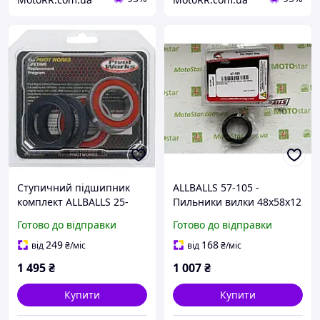
Ступичний підшипник
ALLBALLS 57-105 -
комплект ALLBALLS 25-
Пильники вилки 48х58х12
1273
мм
Готово до відправки
Готово до відправки
249
168
від
₴
/міс
від
₴
/міс
1 495
₴
1 007
₴
Купити
Купити