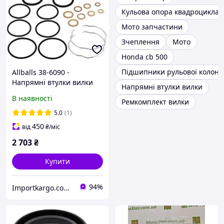
Кульова опора квадроцикла
Мото запчастини
Зчеплення
Мото
Honda cb 500
Підшипники рульової колонк
Allballs 38-6090 -
Напрямні втулки вилки
Напрямні втулки вилки
Honda, Kawasaki
В наявності
Ремкомплект вилки
5.0
(1)
450
від
₴
/міс
2 703
₴
Купити
94%
Importkargo.сom.ua