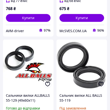
77
68
від
₴
/міс
від
₴
/міс
768
₴
675
₴
Купити
Купити
97%
96%
AVM-driver
McSVES.COM.UA
Сальники вилки ALLBALLS
Сальник вилки ALL BALLS
55-129 (49х60х11)
55-119
Готово до відправки
Під замовлення