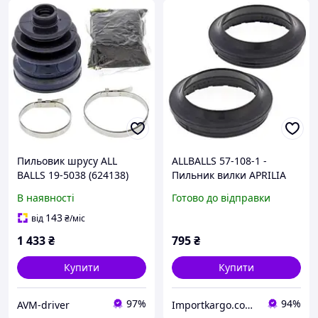
Пильовик шрусу ALL
ALLBALLS 57-108-1 -
BALLS 19-5038 (624138)
Пильник вилки APRILIA
NA, RSV, SL, SMV; BUELL
В наявності
Готово до відправки
XB12R, XB12S, XB9R, XB9S;
DUCATI 1098, 1198, 748,
143
від
₴
/міс
749, 916
1 433
₴
795
₴
Купити
Купити
97%
94%
AVM-driver
Importkargo.сom.ua