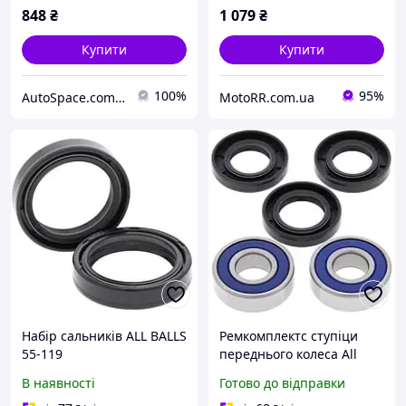
SUZUKI | TRIUMPH
848
₴
1 079
₴
Купити
Купити
100%
95%
AutoSpace.com.ua
MotoRR.com.ua
Набір сальників ALL BALLS
Ремкомплектс ступіци
55-119
переднього колеса All
Balls 25-1211
В наявності
Готово до відправки