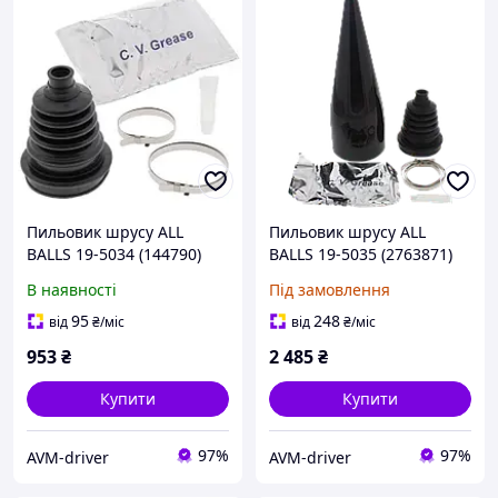
Пильовик шрусу ALL
Пильовик шрусу ALL
BALLS 19-5034 (144790)
BALLS 19-5035 (2763871)
В наявності
Під замовлення
95
248
від
₴
/міс
від
₴
/міс
953
₴
2 485
₴
Купити
Купити
97%
97%
AVM-driver
AVM-driver