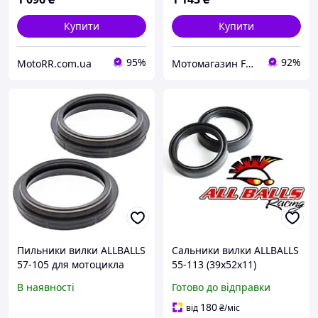
Купити
Купити
95%
92%
MotoRR.com.ua
Мотомагазин FREERIDER
Пильники вилки ALLBALLS
Сальники вилки ALLBALLS
57-105 для мотоцикла
55-113 (39х52х11)
KTM | HUSQVARNA |
В наявності
Готово до відправки
YAMAHA | HONDA |
HUSABERG | KAWASAKI |
180
від
₴
/міс